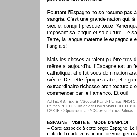
Pourtant l'Espagne ne se résume pas à 
sangria. C'est une grande nation qui, à 
siècle, conquit presque toute l'Amériqu
imposant sa langue et sa culture. Le s
Terre, la langue maternelle espagnole es
l'anglais!
Mais les choses auraient pu être très di
même si aujourd'hui l'Espagne est un f
catholique, elle fut sous domination ar
siècle. De cette époque arabe, elle gar
extraordinaire richesse architecturale et
commencer par le flamenco. Et oui!
AUTEURS:
TEXTE: ©Seevisit Patrick Palmas
PHOTO 1:
Palmas
PHOTO 2: ©Seevisit David Mani
PHOTO 3: ©Se
CARTE: ©Opensteetmap / ©Seevisit Patrick Palmas
ESPAGNE ‒ VISITE ET MODE D'EMPLOI
● Carte associée à cette page: Espagne. Le 
cible de la carte vous permet de vous géolocal