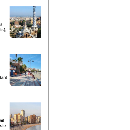
ts
ts),
.
tant
ait
este