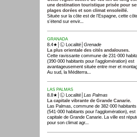
une destination touristique prisée pour se
plages dorées et son climat ensoleillé.
Située sur la côte est de l'Espagne, cette côt
s'étend sur envir...
GRANADA
8.4★│Ⓛ Localité│
Grenade
La plus orientale des cités andalouses.
Cette ravissante commune de 231·000 habit
(390·000 habitants pour l'agglomération) est
avantageusement située entre mer et monta
Au sud, la Méditerra...
LAS PALMAS
8.8★│Ⓛ Localité│
Las Palmas
La capitale vibrante de Grande Canarie.
Las Palmas, commune de 382·000 habitants
(541·000 habitants pour l'agglomération), est 
capitale de Grande Canarie. La ville est répu
pour son climat agr...