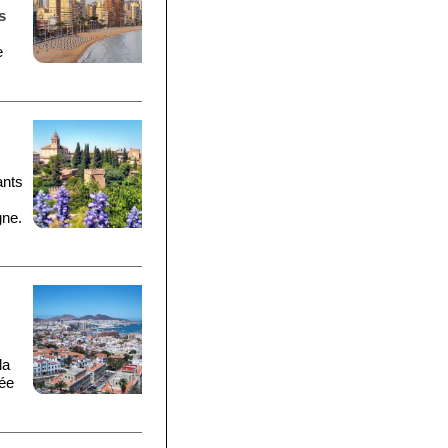
s
e
ants
gne.
la
tée