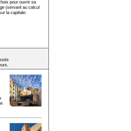
 choix pour ouvrir sa
ge (servant au calcul
ur la capitale:
assés
eurs.
a
de