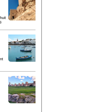
huit
é
ont