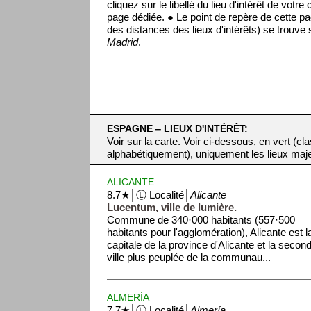
cliquez sur le libellé du lieu d'intérêt de votre
page dédiée. ● Le point de repère de cette pa
des distances des lieux d'intérêts) se trouve s
Madrid
.
ESPAGNE ‒ LIEUX D'INTÉRÊT:
Voir sur la carte. Voir ci-dessous, en vert (cl
alphabétiquement), uniquement les lieux maj
ALICANTE
8.7★│Ⓛ Localité│
Alicante
Lucentum, ville de lumière.
Commune de 340·000 habitants (557·500
habitants pour l'agglomération), Alicante est l
capitale de la province d'Alicante et la secon
ville plus peuplée de la communau...
ALMERÍA
7.7★│Ⓛ Localité│
Almería