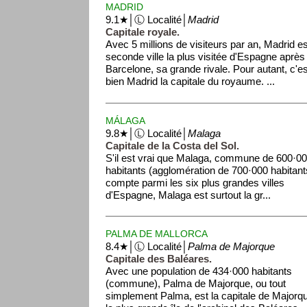
MADRID
9.1★│Ⓛ Localité│
Madrid
Capitale royale.
Avec 5 millions de visiteurs par an, Madrid es
seconde ville la plus visitée d'Espagne après
Barcelone, sa grande rivale. Pour autant, c'es
bien Madrid la capitale du royaume. ...
MÁLAGA
9.8★│Ⓛ Localité│
Malaga
Capitale de la Costa del Sol.
S'il est vrai que Malaga, commune de 600·0
habitants (agglomération de 700·000 habitant
compte parmi les six plus grandes villes
d'Espagne, Malaga est surtout la gr...
PALMA DE MALLORCA
8.4★│Ⓛ Localité│
Palma de Majorque
Capitale des Baléares.
Avec une population de 434·000 habitants
(commune), Palma de Majorque, ou tout
simplement Palma, est la capitale de Majorq