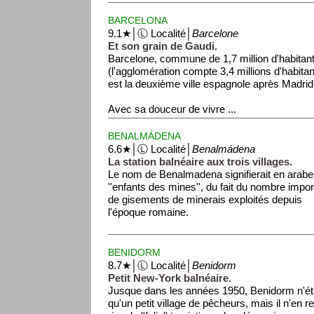
...
BARCELONA
9.1★│Ⓛ Localité│
Barcelone
Et son grain de Gaudi.
Barcelone, commune de 1,7 million d'habitan
(l'agglomération compte 3,4 millions d'habitan
est la deuxième ville espagnole après Madrid
Avec sa douceur de vivre ...
BENALMÁDENA
6.6★│Ⓛ Localité│
Benalmádena
La station balnéaire aux trois villages.
Le nom de Benalmadena signifierait en arabe
''enfants des mines'', du fait du nombre impor
de gisements de minerais exploités depuis
l'époque romaine.
BENIDORM
8.7★│Ⓛ Localité│
Benidorm
Petit New-York balnéaire.
Jusque dans les années 1950, Benidorm n'ét
qu'un petit village de pêcheurs, mais il n'en r