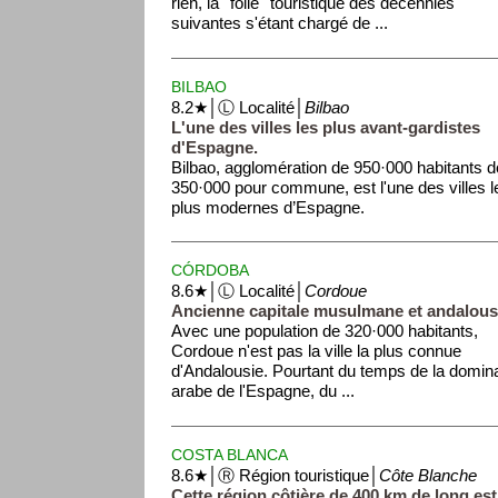
rien, la ''folie'' touristique des décennies
suivantes s'étant chargé de ...
BILBAO
8.2★│Ⓛ Localité│
Bilbao
L'une des villes les plus avant-gardistes
d'Espagne.
Bilbao, agglomération de 950·000 habitants d
350·000 pour commune, est l'une des villes l
plus modernes d’Espagne.
Bilbao fut fondée ...
CÓRDOBA
8.6★│Ⓛ Localité│
Cordoue
Ancienne capitale musulmane et andalous
Avec une population de 320·000 habitants,
Cordoue n'est pas la ville la plus connue
d'Andalousie. Pourtant du temps de la domin
arabe de l'Espagne, du ...
COSTA BLANCA
8.6★│Ⓡ Région touristique│
Côte Blanche
Cette région côtière de 400 km de long est