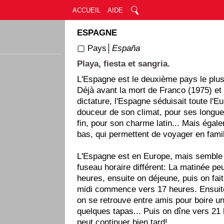
ACCUEIL
AIDE
ESPAGNE
▢ Pays│
España
Playa, fiesta et sangria.
L'Espagne est le deuxième pays le plus
Déjà avant la mort de Franco (1975) et l
dictature, l'Espagne séduisait toute l'E
douceur de son climat, pour ses longue
fin, pour son charme latin... Mais égal
bas, qui permettent de voyager en fami
L'Espagne est en Europe, mais semble 
fuseau horaire différent: La matinée peu
heures, ensuite on déjeune, puis on fait
midi commence vers 17 heures. Ensuite
on se retrouve entre amis pour boire un
quelques tapas... Puis on dîne vers 21 
peut continuer bien tard!