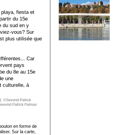
playa, fiesta et
partir du 15e
e du sud en y
aviez-vous? Sur
t plus utilisée que
fférentes... Car
ervent pays
abe du 8e au 15e
de une
 culturelle, à
 ©Seevisit Patrick
evisit Patrick Palmas
bouton en forme de
iser. Sur la carte,