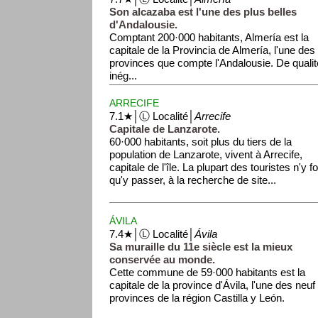
Son alcazaba est l'une des plus belles
d'Andalousie.
Comptant 200·000 habitants, Almería est la
capitale de la Provincia de Almería, l'une des 
provinces que compte l'Andalousie. De qualit
inég...
ARRECIFE
7.1★│Ⓛ Localité│
Arrecife
Capitale de Lanzarote.
60·000 habitants, soit plus du tiers de la
population de Lanzarote, vivent à Arrecife,
capitale de l'île. La plupart des touristes n'y f
qu'y passer, à la recherche de site...
ÁVILA
7.4★│Ⓛ Localité│
Ávila
Sa muraille du 11e siècle est la mieux
conservée au monde.
Cette commune de 59·000 habitants est la
capitale de la province d'Ávila, l'une des neuf
provinces de la région Castilla y León.