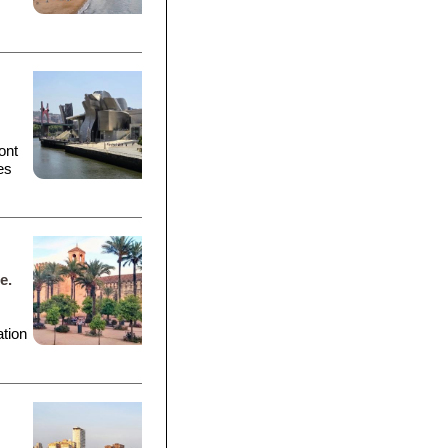
ont
es
e.
ation