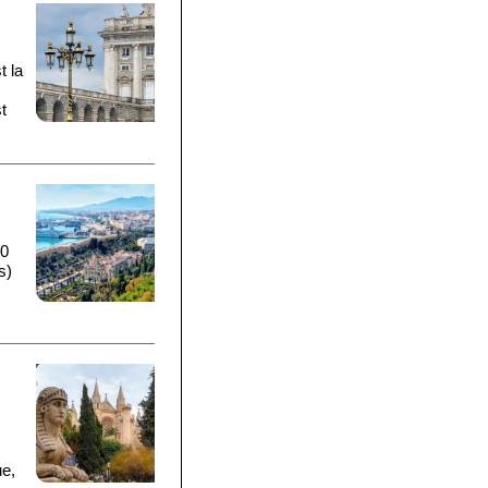
t la
t
00
s)
ue,