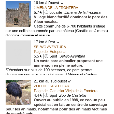
rôle...
16 km à l'ouest ←
JIMENA DE LA FRONTERA
5.7★│Ⓛ Localité│
Jimena de la Frontera
Village blanc fortifié dominant le parc des
Alcornocales.
Cette commune de 6·700 habitants s'étage
sur une colline couronnée par un château (Castillo de Jimena)
d'origine romaine et maure.
17 km à l'est →
...
SELWO AVENTURA
Page de: Estepona
5.5★│Ⓢ Spot│
Selwo Aventura
Un vaste parc animalier proposant une
immersion en pleine nature.
S'étendant sur plus de 100 hectares, ce parc permet
d'observer des animaux originaires d'Afrique et d'autres
continents dans des hab...
21 km au sud-ouest ↙
ZOO DE CASTELLAR
Page de: Castellar Viejo de la Frontera
4.4★│Ⓢ Spot│
Zoo de Castellar
Ouvert au public en 1998, ce zoo un peu
spécial est en fait un centre de sauvetage
pour les animaux, notamment pour des animaux victimes
du marché noir.