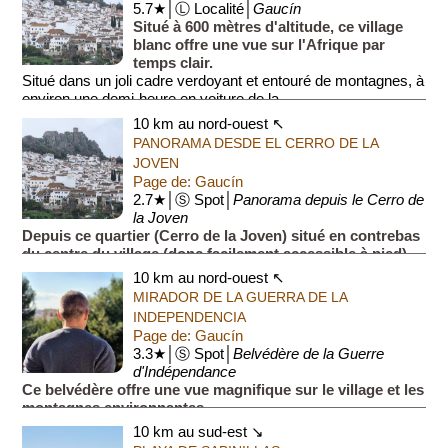
5.7★│Ⓛ Localité│
Gaucín
Situé à 600 mètres d'altitude, ce village
blanc offre une vue sur l'Afrique par
temps clair.
Situé dans un joli cadre verdoyant et entouré de montagnes, à
environ une demi-heure en voiture de la ...
10 km au nord-ouest ↖
PANORAMA DESDE EL CERRO DE LA
JOVEN
Page de: Gaucín
2.7★│Ⓢ Spot│
Panorama depuis le Cerro de
la Joven
Depuis ce quartier (Cerro de la Joven) situé en contrebas
du centre du village (donc facilement accessible à pied),
beau panorama sur le village et le château.
10 km au nord-ouest ↖
MIRADOR DE LA GUERRA DE LA
INDEPENDENCIA
Page de: Gaucín
3.3★│Ⓢ Spot│
Belvédère de la Guerre
d'Indépendance
Ce belvédère offre une vue magnifique sur le village et les
montagnes environnantes.
Ce site est nommé ainsi en mémoire des événements qui se
10 km au sud-est ↘
déroulèrent ici en 1810, lorsque les troupes de Napolé...