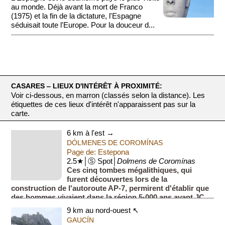
au monde. Déjà avant la mort de Franco
(1975) et la fin de la dictature, l'Espagne
séduisait toute l'Europe. Pour la douceur d...
CASARES ‒ LIEUX D'INTÉRÊT À PROXIMITÉ:
Voir ci-dessous, en marron (classés selon la distance). Les
étiquettes de ces lieux d'intérêt n'apparaissent pas sur la
carte.
6 km à l'est →
DÓLMENES DE COROMÍNAS
Page de: Estepona
2.5★│Ⓢ Spot│
Dolmens de Coromínas
Ces cinq tombes mégalithiques, qui
furent découvertes lors de la
construction de l'autoroute AP-7, permirent d'établir que
des hommes vivaient dans la région 5·000 ans avant JC,
soit 4·000 ans avan...
9 km au nord-ouest ↖
GAUCÍN