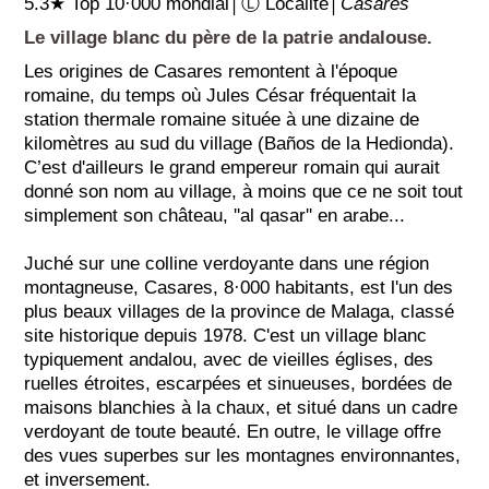
5.3★ Top 10·000 mondial│Ⓛ Localité│
Casares
Le village blanc du père de la patrie andalouse.
Les origines de Casares remontent à l'époque
romaine, du temps où Jules César fréquentait la
station thermale romaine située à une dizaine de
kilomètres au sud du village (Baños de la Hedionda).
C’est d'ailleurs le grand empereur romain qui aurait
donné son nom au village, à moins que ce ne soit tout
simplement son château, ''al qasar'' en arabe...
Juché sur une colline verdoyante dans une région
montagneuse, Casares, 8·000 habitants, est l'un des
plus beaux villages de la province de Malaga, classé
site historique depuis 1978. C'est un village blanc
typiquement andalou, avec de vieilles églises, des
ruelles étroites, escarpées et sinueuses, bordées de
maisons blanchies à la chaux, et situé dans un cadre
verdoyant de toute beauté. En outre, le village offre
des vues superbes sur les montagnes environnantes,
et inversement.