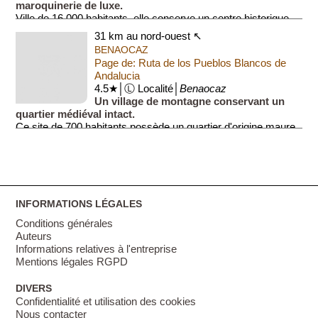
maroquinerie de luxe.
Ville de 16 000 habitants, elle conserve un centre historique
protégé avec une église (Iglesia de Nuestra Señora de la O).
31 km au nord-ouest ↖
Les visiteur...
BENAOCAZ
Page de: Ruta de los Pueblos Blancos de
Andalucia
4.5★│Ⓛ Localité│
Benaocaz
Un village de montagne conservant un
quartier médiéval intact.
Ce site de 700 habitants possède un quartier d'origine maure
(Barrio Nazarí) qui est l'un des mieux préservés de la région.
Le patrim...
INFORMATIONS LÉGALES
Conditions générales
Auteurs
Informations relatives à l'entreprise
Mentions légales RGPD
DIVERS
Confidentialité et utilisation des cookies
Nous contacter