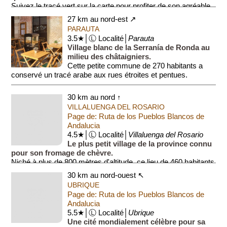
Suivez le tracé vert sur la carte pour profiter de son agréable
rue piétonne (Avenidad Marqués del Due...
27 km au nord-est ↗
PARAUTA
3.5★│Ⓛ Localité│
Parauta
Village blanc de la Serranía de Ronda au
milieu des châtaigniers.
Cette petite commune de 270 habitants a
conservé un tracé arabe aux rues étroites et pentues.
Le centre se compose de mais...
30 km au nord ↑
VILLALUENGA DEL ROSARIO
Page de: Ruta de los Pueblos Blancos de
Andalucia
4.5★│Ⓛ Localité│
Villaluenga del Rosario
Le plus petit village de la province connu
pour son fromage de chèvre.
Niché à plus de 800 mètres d'altitude, ce lieu de 460 habitants
possède une arène circulaire (Plaza de Toros) unique car
30 km au nord-ouest ↖
taill...
UBRIQUE
Page de: Ruta de los Pueblos Blancos de
Andalucia
5.5★│Ⓛ Localité│
Ubrique
Une cité mondialement célèbre pour sa