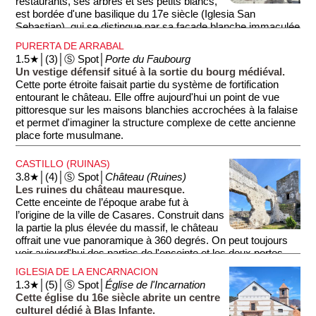
restaurants, ses arbres et ses petits blancs,
est bordée d'une basilique du 17e siècle (Iglesia San
Si vous souhaitez jouir d'un panorama encore plus beau sur
Sebastian), qui se distingue par sa façade blanche immaculée
le village, vous pouvez vous rendre au Mirador Puerto de la
et surmontée d’un clocher. Elle abrite l’image de Notre-Dame
PURERTA DE ARRABAL
Cruz, situé à 250 mètres environ, mais il faudra monter (voir
du Rosaire (Nuestra Señora del Rosario, patronne de
1.5★│(3)│Ⓢ Spot│
Porte du Faubourg
tracé vert).
Casares (photo 3).
Un vestige défensif situé à la sortie du bourg médiéval.
Cette porte étroite faisait partie du système de fortification
On trouve également sur la place une jolie fontaine du 18e
entourant le château. Elle offre aujourd'hui un point de vue
siècle (Fuente de Carlos III) (photo 1) ainsi que la statue de
pittoresque sur les maisons blanchies accrochées à la falaise
Blas Infante (1885-1936), écrivain et homme politique
et permet d'imaginer la structure complexe de cette ancienne
considéré comme le père du nationalisme andalou. Les plus
place forte musulmane.
intéressés pourront visiter sa maison natale (voir ''Casa
Museo Blas Infante'').
CASTILLO (RUINAS)
3.8★│(4)│Ⓢ Spot│
Château (Ruines)
Les ruines du château mauresque.
Cette enceinte de l’époque arabe fut à
l’origine de la ville de Casares. Construit dans
la partie la plus élevée du massif, le château
offrait une vue panoramique à 360 degrés. On peut toujours
voir aujourd'hui des parties de l'enceinte et les deux portes
d’accès principales à la forteresse (Arrabal et Villa).
IGLESIA DE LA ENCARNACION
1.3★│(5)│Ⓢ Spot│
Église de l'Incarnation
Depuis les ruines du château, vous aurez de beaux
Cette église du 16e siècle abrite un centre
panoramas: sur le village (depuis les ruines) et sur la
culturel dédié à Blas Infante.