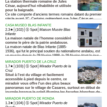
La station thermale romaine de Jules
César, aujourd'hui réhabilitée et utilisée
pour la baignade.
Ce site comporte d'anciens termes romains datant du premier
siècle avant JC. Certains prétendent que Jules César en
personne fut guéri d’une infection herpétique grâce à ces
CASA MUSEO BLAS INFANTE
eaux. Les eaux sulfureuses et ferrugineuses aux propriétés
2.3★│(102)│Ⓢ Spot│
Maison Musée Blas
médicinales ont une température constante de 21 degrés tout
Infante
au long de l’année, permettant la baignade à toute saison.
La maison natale de l’homme considéré
L'acces est gratuit, mais en été, un systeme de reservation
comme le père de la patrie andalouse.
en ligne permet de gérer l'affluence des visiteurs.
La maison natale de Blas Infante (1885-
1936), qui fut le principal soutien du nationalisme andalou, est
Les anciennes termes sont abritées dans une petite enceinte
un musée depuis le 28 février 1998, le 28 février étant le jour
blanche (photo 1A). Vous pourrez appercevoir (dans le noir)
de l’Andalousie. Trois salles sont consacrées à l’histoire de
un ancien bassin vouté (photo 1C) accessible depuis un
MIRADOR PUERTO DE LA CRUZ
cet écrivain et homme politique.
escalier (photo 1B). Malgré l'odeur assez forte d'œuf pourri
1.7★│(103)│Ⓢ Spot│
Mirador Puerto de la
provenant du souffre contenu dans l'eau, certains visiteurs se
Cruz
baignent, soit dans le bassin vouté (photo 1C), soit dans les
Situé à l'est du village et facilement
deux bassins exterieurs (photo 1D), soit dans la rivière.
accessible à pied depuis le centre, ce
miradoir vous offre l'un des plus beaux
Sur le site, vous trouverez également les ruines d'un centre
panoramas sur le village de Casares, surtout en début de
thermal plus moderne (photo 2) ainsi qu'un joli aqueduc
journée lorsque le soleil illumine les façades blanches de
romain baignée d'eau turquoise et laiteuse (photo 3).
ses maisons qui dégringolent au pied de l'ancien château.
MIRADOR PUERTO DE RONDA
1.3★│(104)│Ⓢ Spot│
Mirador Puerto de
Bon à savoir. Le site n'est pas bien indiqué. Pour rejoindre le