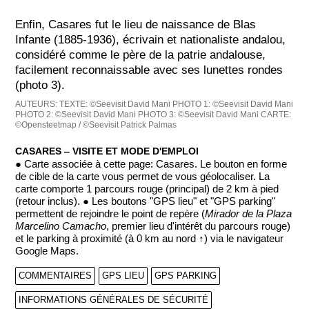
Enfin, Casares fut le lieu de naissance de Blas
Infante (1885-1936), écrivain et nationaliste andalou,
considéré comme le père de la patrie andalouse,
facilement reconnaissable avec ses lunettes rondes
(photo 3).
AUTEURS:
TEXTE: ©Seevisit David Mani
PHOTO 1: ©Seevisit David Mani
PHOTO 2: ©Seevisit David Mani
PHOTO 3: ©Seevisit David Mani
CARTE:
©Opensteetmap / ©Seevisit Patrick Palmas
CASARES ‒ VISITE ET MODE D'EMPLOI
● Carte associée à cette page: Casares. Le bouton en forme
de cible de la carte vous permet de vous géolocaliser. La
carte comporte 1 parcours rouge (principal) de 2 km à pied
(retour inclus). ● Les boutons "GPS lieu" et "GPS parking"
permettent de rejoindre le point de repère (
Mirador de la Plaza
Marcelino Camacho
, premier lieu d'intérêt du parcours rouge)
et le parking à proximité (à 0 km au nord ↑) via le navigateur
Google Maps.
COMMENTAIRES
GPS LIEU
GPS PARKING
INFORMATIONS GÉNÉRALES DE SÉCURITÉ