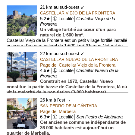
Parmi les pensionnaires du zoo, on compte d...
21 km au sud-ouest ↙
CASTELLAR VIEJO DE LA FRONTERA
5.2★│Ⓛ Localité│
Castellar Viejo de la
Frontera
Un village fortifié au cœur d'un parc
naturel de 1·600 km².
Castellar Viejo de la Frontera est un petit village fortifié installé
au cœur d'un parc naturel de 1·600 km² (Parque Natural de
Los Al...
22 km au sud-ouest ↙
CASTELLAR NUEVO DE LA FRONTERA
Page de: Castellar Viejo de la Frontera
4.6★│Ⓛ Localité│
Castellar Nuevo de la
Frontera
Construit en 1972, Castellar Nuevo
constitue la partie basse de Castellar de la Frontera, là où
vit la majorité de la population (3·000 habitants).
Par rapport à Castellar Viejo (village médiéva...
26 km à l'est →
SAN PEDRO DE ALCÁNTARA
Page de: Marbella
6.3★│Ⓛ Localité│
San Pedro de Alcántara
Cet ancienne commune indépendante de
36.000 habitants est aujourd'hui un
quartier de Marbella.