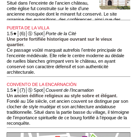
campagne, avec un à-pic vertigineux (photo 3) derrière
Situé dans l’enceinte de l'ancien château,
l'église.
cette église fut construite sur le site d’une
ancienne mosquée dont le minaret fut conservé. Le site
organise des expositions, des conférences, ainsi que des
représentations musicales et théâtrales.
PUERTA DE LA VILLA
1.5★│(6)│Ⓢ Spot│
Porte de la Cité
Une porte fortifiée historique ouvrant sur le vieux
quartier.
Ce passage voûté marquait autrefois l'entrée principale de
l'enceinte médiévale. Elle relie le centre moderne au dédale
de ruelles blanches grimpant vers le château, en ayant
conservé son caractère défensif et son authenticité
architecturale.
CONVENTO DE LA ENCARNACIÓN
1.5★│(7)│Ⓢ Spot│
Couvent de l'Incarnation
Un ancien édifice religieux au style sobre et élégant.
Fondé au 16e siècle, cet ancien couvent se distingue par son
clocher de style mudéjar et son architecture andalouse
traditionnelle. Situé dans la partie basse du village, il témoigne
de l'importance spirituelle de ce bourg fortifié à l'époque de la
reconquête.