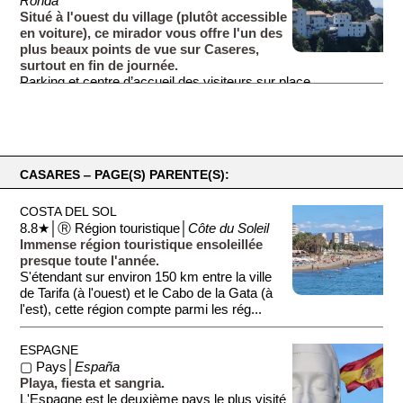
Ronda
parking, vous emprunterez un chemin caillouteux pendant
Situé à l'ouest du village (plutôt accessible
environ 400 metres après avoir quité la route goudronnée
en voiture), ce mirador vous offre l'un des
(Camino de los Baños). Attention, depuis la route goudronnée,
plus beaux points de vue sur Caseres,
il existe deux accès au chemin (espacés de 100 métres,
surtout en fin de journée.
sous l'autouroute - voir les deux points noirs sur le plan) mais
Parking et centre d’accueil des visiteurs sur place.
l'accès à l'ouest est assez pentu et peu engageant, mieux
vaut prendre celui à l'est, bien plus plat.
CASARES ‒ PAGE(S) PARENTE(S):
COSTA DEL SOL
8.8★│Ⓡ Région touristique│
Côte du Soleil
Immense région touristique ensoleillée
presque toute l'année.
S'étendant sur environ 150 km entre la ville
de Tarifa (à l'ouest) et le Cabo de la Gata (à
l'est), cette région compte parmi les rég...
ESPAGNE
▢ Pays│
España
Playa, fiesta et sangria.
L'Espagne est le deuxième pays le plus visité