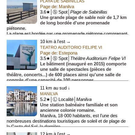
PLAYA DE SABINILLAS
Page de: Manilva
3.6★│Ⓢ Spot│
Plage de Sabinillas
Une grande plage de sable noir de 1,7 km
de long bordée d'une promenade
piétonne.
La plage est bordée par une promenade piétonne comprenant
plusieurs restaurants. Elle s'étend du port de plaisance...
10 km à l'est →
TEATRO AUDITORIO FELIPE VI
Page de: Estepona
3.5★│Ⓢ Spot│
Théâtre Auditorium Felipe VI
Le bâtiment (inauguré en 2015) comporte
une salle de spectacles (pièces de
théâtre, concerts...) de 600 places ainsi qu'une salle de
congrès d'une capacité de 100 personnes.
11 km au sud ↓
MANILVA
5.2★│Ⓛ Localité│
Manilva
Une station balnéaire familiale et son
ancienne colonie romaine.
Manilva, 18·000 habitants, est l’une des
nombreuses destinations touristiques de soleil et de plage de
la Costa del Sol, la dernière...
12 km à l'est →