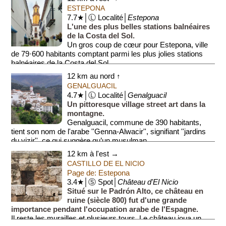
ESTEPONA
7.7★│Ⓛ Localité│
Estepona
L'une des plus belles stations balnéaires
de la Costa del Sol.
Un gros coup de cœur pour Estepona, ville
de 79·600 habitants comptant parmi les plus jolies stations
balnéaires de la Costa del Sol. ...
12 km au nord ↑
GENALGUACIL
4.7★│Ⓛ Localité│
Genalguacil
Un pittoresque village street art dans la
montagne.
Genalguacil, commune de 390 habitants,
tient son nom de l'arabe ''Genna-Alwacir'', signifiant ''jardins
du vizir'', ce qui suggère qu’un musulman...
12 km à l'est →
CASTILLO DE EL NICIO
Page de: Estepona
3.4★│Ⓢ Spot│
Château d'El Nicio
Situé sur le Padrón Alto, ce château en
ruine (siècle 800) fut d'une grande
importance pendant l'occupation arabe de l'Espagne.
Il reste les murailles et plusieurs tours. Le château joua un