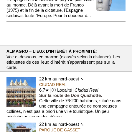
au monde. Déjà avant la mort de Franco
(1975) et la fin de la dictature, l'Espagne
séduisait toute l'Europe. Pour la douceur d...
ALMAGRO ‒ LIEUX D'INTÉRÊT À PROXIMITÉ:
Voir ci-dessous, en marron (classés selon la distance). Les
étiquettes de ces lieux d'intérêt n'apparaissent pas sur la
carte.
22 km au nord-ouest ↖
CIUDAD REAL
6.7★│Ⓛ Localité│
Ciudad Real
Sur la route de Don Quichotte.
Cette ville de 76·200 habitants, située dans
une campagne entourée de nombreuses
collines, n'est pas a priori une ville touristique. Un peu
négligée au cours des décen...
22 km au nord-ouest ↖
PARQUE DE GASSET