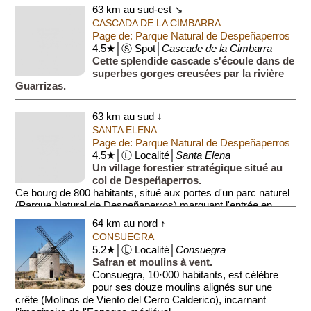
63 km au sud-est ↘
CASCADA DE LA CIMBARRA
Page de: Parque Natural de Despeñaperros
4.5★│Ⓢ Spot│
Cascade de la Cimbarra
Cette splendide cascade s'écoule dans de
superbes gorges creusées par la rivière
Guarrizas.
63 km au sud ↓
SANTA ELENA
Page de: Parque Natural de Despeñaperros
4.5★│Ⓛ Localité│
Santa Elena
Un village forestier stratégique situé au
col de Despeñaperros.
Ce bourg de 800 habitants, situé aux portes d'un parc naturel
(Parque Natural de Despeñaperros) marquant l'entrée en
Andalousie, fu...
64 km au nord ↑
CONSUEGRA
5.2★│Ⓛ Localité│
Consuegra
Safran et moulins à vent.
Consuegra, 10·000 habitants, est célèbre
pour ses douze moulins alignés sur une
crête (Molinos de Viento del Cerro Calderico), incarnant