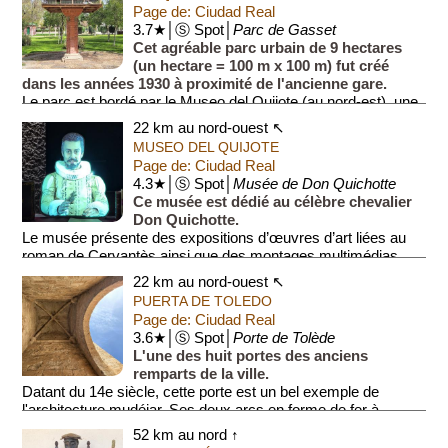
Page de: Ciudad Real
3.7★│Ⓢ Spot│
Parc de Gasset
Cet agréable parc urbain de 9 hectares
(un hectare = 100 m x 100 m) fut créé
dans les années 1930 à proximité de l'ancienne gare.
Le parc est bordé par le Museo del Quijote (au nord-est), une
...
22 km au nord-ouest ↖
MUSEO DEL QUIJOTE
Page de: Ciudad Real
4.3★│Ⓢ Spot│
Musée de Don Quichotte
Ce musée est dédié au célèbre chevalier
Don Quichotte.
Le musée présente des expositions d’œuvres d’art liées au
roman de Cervantès ainsi que des montages multimédias
nous replongeant au 17e si...
22 km au nord-ouest ↖
PUERTA DE TOLEDO
Page de: Ciudad Real
3.6★│Ⓢ Spot│
Porte de Tolède
L'une des huit portes des anciens
remparts de la ville.
Datant du 14e siècle, cette porte est un bel exemple de
l'architecture mudéjar. Ses deux arcs en forme de fer à
cheval et en forme d'ogive son...
52 km au nord ↑