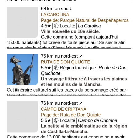
l'imaginaire de l'Espagne médiéval...
69 km au sud ↓
LA CAROLINA
Page de: Parque Natural de Despeñaperros
4.5★│Ⓛ Localité│
La Carolina
Ville nouvelle du 18e siècle.
Cette commune (comptant aujourd'hui
15.000 habitants) fut créée de toute pièce au 18e siècle afin
de repeupler la région (Sierre Morena). La ville constituait
alors la...
76 km au nord-est ↗
RUTA DE DON QUIJOTE
5.5★│Ⓡ Région touristique│
Route de Don
Quichotte
Un voyage littéraire à travers les plaines
et les moulins de la Mancha.
Cet itinéraire culturel suit les traces du personnage créé par
Miguel de Cervantes au 17e siècle après JC. Il traverse des
p...
76 km au nord-est ↗
CAMPO DE CRIPTANA
Page de: Ruta de Don Quijote
5.5★│Ⓛ Localité│
Campo de Criptana
La petite ville emblématique de la région
de Castilla-la-Mancha.
Cette commune de 13·000 habitants est connue pour avoir