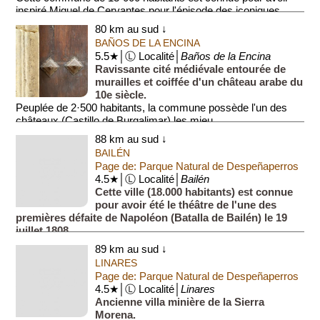
inspiré Miguel de Cervantes pour l'épisode des iconiques
moulins à vent bla...
80 km au sud ↓
BAÑOS DE LA ENCINA
5.5★│Ⓛ Localité│
Baños de la Encina
Ravissante cité médiévale entourée de
murailles et coiffée d'un château arabe du
10e siècle.
Peuplée de 2·500 habitants, la commune possède l'un des
châteaux (Castillo de Burgalimar) les mieu...
88 km au sud ↓
BAILÉN
Page de: Parque Natural de Despeñaperros
4.5★│Ⓛ Localité│
Bailén
Cette ville (18.000 habitants) est connue
pour avoir été le théâtre de l'une des
premières défaite de Napoléon (Batalla de Bailén) le 19
juillet 1808.
Lieux d'intérêt majeurs (présentés alph...
89 km au sud ↓
LINARES
Page de: Parque Natural de Despeñaperros
4.5★│Ⓛ Localité│
Linares
Ancienne villa minière de la Sierra
Morena.