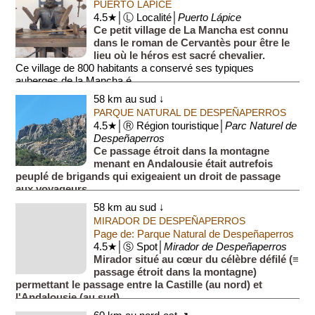
PUERTO LÁPICE
4.5★│Ⓛ Localité│
Puerto Lápice
Ce petit village de La Mancha est connu
dans le roman de Cervantès pour être le
lieu où le héros est sacré chevalier.
Ce village de 800 habitants a conservé ses typiques
auberges de la Mancha é...
58 km au sud ↓
PARQUE NATURAL DE DESPEÑAPERROS
4.5★│Ⓡ Région touristique│
Parc Naturel de
Despeñaperros
Ce passage étroit dans la montagne
menant en Andalousie était autrefois
peuplé de brigands qui exigeaient un droit de passage
aux voyageurs.
Ce parc naturel de 77 km² comporte un défilé (≡ passag...
58 km au sud ↓
MIRADOR DE DESPEÑAPERROS
Page de: Parque Natural de Despeñaperros
4.5★│Ⓢ Spot│
Mirador de Despeñaperros
Mirador situé au cœur du célèbre défilé (≡
passage étroit dans la montagne)
permettant le passage entre la Castille (au nord) et
l'Andalousie (au sud).
La légende raconte que lors de la rec...