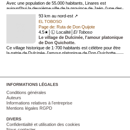
Avec une population de 55.000 habitants, Linares est
aujourd'hui la deuxième ville de la province de Jaén, l'une des
huit provinces d'Andalousie. La vill...
93 km au nord-est ↗
EL TOBOSO
Page de: Ruta de Don Quijote
4.5★│Ⓛ Localité│
El Toboso
Le village de Dulcinée, l'amour platonique
de Don Quichotte.
Ce village historique de 1·700 habitants est célèbre pour être
la patrie de Dulcinée, l'amour platonique de Don Quichotte
dans le roman ...
INFORMATIONS LÉGALES
Conditions générales
Auteurs
Informations relatives à l'entreprise
Mentions légales RGPD
DIVERS
Confidentialité et utilisation des cookies
Nous contacter