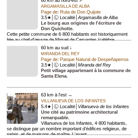
60 km au nord-est ↗
ARGAMASILLA DE ALBA
Page de: Ruta de Don Quijote
3.5★│Ⓛ Localité│
Argamasilla de Alba
Le bourg aux origines de l'écriture de
Don Quichotte.
Cette petite commune de 6·800 habitants est historiquement
liée au chef-d'œuvre de Miguel de Cervantes (célèbre
écrivain espagnol du 17e siècle...
60 km au sud ↓
MIRANDA DEL REY
Page de: Parque Natural de Despeñaperros
3.5★│Ⓛ Localité│
Miranda del Rey
Petit village appartenant à la commune de
Santa Elena.
63 km à l'est →
VILLANUEVA DE LOS INFANTES
5.4★│Ⓛ Localité│
Villanueva de los Infantes
Une cité au patrimoine architectural
remarquable.
Villanueva de los Infantes, 4·800 habitants,
se distingue par un nombre important d'édifices religieux, de
palais, et de maisons de maître. L'avant...