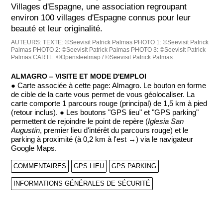
Villages d'Espagne, une association regroupant
environ 100 villages d'Espagne connus pour leur
beauté et leur originalité.
AUTEURS:
TEXTE: ©Seevisit Patrick Palmas
PHOTO 1: ©Seevisit Patrick
Palmas
PHOTO 2: ©Seevisit Patrick Palmas
PHOTO 3: ©Seevisit Patrick
Palmas
CARTE: ©Opensteetmap / ©Seevisit Patrick Palmas
ALMAGRO ‒ VISITE ET MODE D'EMPLOI
● Carte associée à cette page: Almagro. Le bouton en forme
de cible de la carte vous permet de vous géolocaliser. La
carte comporte 1 parcours rouge (principal) de 1,5 km à pied
(retour inclus). ● Les boutons "GPS lieu" et "GPS parking"
permettent de rejoindre le point de repère (
Iglesia San
Augustín
, premier lieu d'intérêt du parcours rouge) et le
parking à proximité (à 0,2 km à l'est →) via le navigateur
Google Maps.
COMMENTAIRES
GPS LIEU
GPS PARKING
INFORMATIONS GÉNÉRALES DE SÉCURITÉ