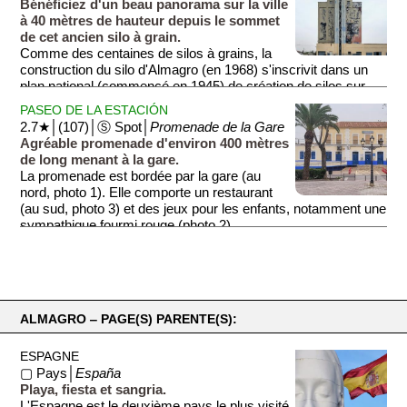
Bénéficiez d'un beau panorama sur la ville
à 40 mètres de hauteur depuis le sommet
de cet ancien silo à grain.
Comme des centaines de silos à grains, la
construction du silo d'Almagro (en 1968) s'inscrivit dans un
plan national (commencé en 1945) de création de silos sur
tout le territoire espagnol afin de rationnaliser le stockage de la
PASEO DE LA ESTACIÓN
production de céréales des paysans alentours. Mais l'entrée
2.7★│(107)│Ⓢ Spot│
Promenade de la Gare
de l'Espagne dans l'Union Européenne (en 1986) mit fin à
Agréable promenade d'environ 400 mètres
l'organisation étatique de la production agricole espagnole et
de long menant à la gare.
beaucoup de silos furent abandonnés...
La promenade est bordée par la gare (au
nord, photo 1). Elle comporte un restaurant
La mairie d'Almagro racheta le silo en 2017 afin de créer un
(au sud, photo 3) et des jeux pour les enfants, notamment une
mirador à son sommet (à presque 40 mètres de hauteur)
sympathique fourmi rouge (photo 2).
ainsi qu'une salle des fêtes dans sa partie basse. L'accès est
payant, mais la mairie propose des forfaits de plusieurs
visites couplées avec d'autres édifices de la ville. Voir le site
internet ci-dessous.
ALMAGRO ‒ PAGE(S) PARENTE(S):
ESPAGNE
▢ Pays│
España
Playa, fiesta et sangria.
L'Espagne est le deuxième pays le plus visité