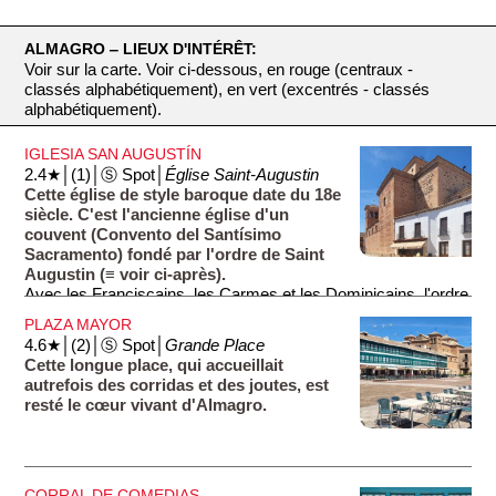
ALMAGRO ‒ LIEUX D'INTÉRÊT:
Voir sur la carte. Voir ci-dessous, en rouge (centraux -
classés alphabétiquement), en vert (excentrés - classés
alphabétiquement).
IGLESIA SAN AUGUSTÍN
2.4★│(1)│Ⓢ Spot│
Église Saint-Augustin
Cette église de style baroque date du 18e
siècle. C'est l'ancienne église d'un
couvent (Convento del Santísimo
Sacramento) fondé par l'ordre de Saint
Augustin (≡ voir ci-après).
Avec les Franciscains, les Carmes et les Dominicains, l'ordre
des Augustins est l'un des quatre grands ordres mendiants du
PLAZA MAYOR
Moyen-Âge. Ces ordres vivaient de la charité et avaient fait
4.6★│(2)│Ⓢ Spot│
Grande Place
vœu de pauvreté, c'est-à-dire qu'ils ne possédaient aucun
Cette longue place, qui accueillait
bien.
autrefois des corridas et des joutes, est
resté le cœur vivant d'Almagro.
CORRAL DE COMEDIAS