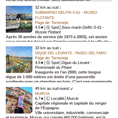
sel de ses marais salants, deux gigantesques lac...
32 km au sud ↓
SUBMARINO DELFÍN S-61 - MUSEO
FLOTANTE
Page de: Torrevieja
4.5★│Ⓢ Spot│
Sous-marin Delfín S-61 -
Musée Flottant
Après 30 années de service (de 1973 à 2003), cet ancien
sous-marin fut donné par l'armée espagnole à la ville de
Torrevieja afin de le transformer en ''musée flottant''.
33 km au sud ↓
DIQUE DEL LEVANTE - PASEO DEL FARO
Page de: Torrevieja
4.5★│Ⓢ Spot│
Digue du Levant -
Promenade du Phare
Inaugurée en l'an 2000, cette longue
digue de 1·600 mètres est dotée d'une passerelle
surélevée avec un plancher en bois. C'est une promenade
très agréable, puisqu'elle permet d'avoir une vue panor...
49 km au sud-ouest ↙
MURCIA
6.7★│Ⓛ Localité│
Murcie
Capitale régionale et capitale du verger
de l'Espagne.
Ville universitaire, industrielle, commerciale
et touristique, Murcie, qui compte 460.000 habitants, est la