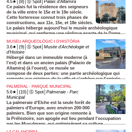
4.5★│(8)│Ⓢ Spot│
Palais d'Altamira
deux fois par an (voir section ''Museu de la Festa'').
Ce palais fut la résidence des seigneurs
de la ville entre le 15e et le 19e siècle.
Cette forteresse connut trois phases de
constructions, aux 11e, 15e, et 18e siècles.
Le palais héberge aujourd'hui le musée archéologique
municipal, qui renferme une réplique exacte de la Dame
d’Elche.
MUSEU ARQUEOLÒGIC I D'HISTÒRIA
3.6★│(9)│Ⓢ Spot│
Musée d'Archéologie et
d'Histoire
Hébergé dans un immeuble moderne (à
l'est) et dans un ancien palais (Palacio de
Altamira) (à l'ouest), ce musée se
compose de deux parties: une partie archéologique qui
remonte aux origines de la ville et s'achève sur l'arrivée
des colons arabes, et une partie historique qui s'étend de
PALMERAL - PARQUE MUNICIPAL
la fondation de la cité musulmane à aujourd'hui.
5.6★│(10)│Ⓢ Spot│
Palmeraie - Parc
Municipal
La palmeraie d'Elche est la seule forêt de
palmiers d'Europe, avec environ 200·000
palmiers. Bien que son origine remonte à
la Préhistoire, son apogée eut lieu pendant l'occupation
par les Musulmans, qui optimisèrent sa culture.
LA CALAHORRA