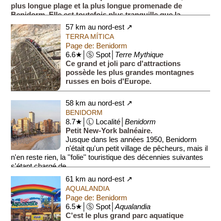
plus longue plage et la plus longue promenade de
Benidorm. Elle est toutefois plus tranquille que la
promenade longeant la plage de Levante.
57 km au nord-est ↗
TERRA MÍTICA
Page de: Benidorm
6.6★│Ⓢ Spot│
Terre Mythique
Ce grand et joli parc d'attractions
possède les plus grandes montagnes
russes en bois d'Europe.
58 km au nord-est ↗
BENIDORM
8.7★│Ⓛ Localité│
Benidorm
Petit New-York balnéaire.
Jusque dans les années 1950, Benidorm
n'était qu'un petit village de pêcheurs, mais il
n'en reste rien, la ''folie'' touristique des décennies suivantes
s'étant chargé de ...
61 km au nord-est ↗
AQUALANDIA
Page de: Benidorm
6.5★│Ⓢ Spot│
Aqualandia
C'est le plus grand parc aquatique