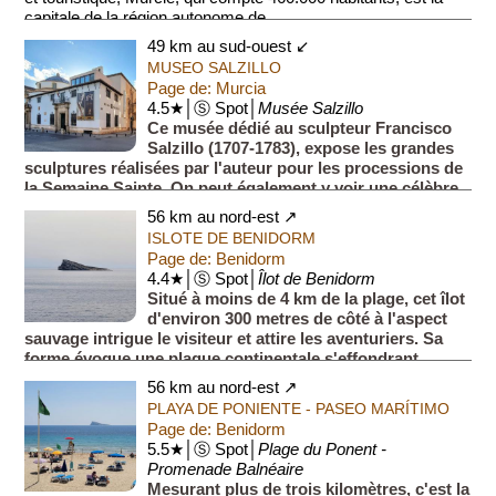
capitale de la région autonome de ...
49 km au sud-ouest ↙
MUSEO SALZILLO
Page de: Murcia
4.5★│Ⓢ Spot│
Musée Salzillo
Ce musée dédié au sculpteur Francisco
Salzillo (1707-1783), expose les grandes
sculptures réalisées par l'auteur pour les processions de
la Semaine Sainte. On peut également y voir une célèbre
crèc...
56 km au nord-est ↗
ISLOTE DE BENIDORM
Page de: Benidorm
4.4★│Ⓢ Spot│
Îlot de Benidorm
Situé à moins de 4 km de la plage, cet îlot
d'environ 300 metres de côté à l'aspect
sauvage intrigue le visiteur et attire les aventuriers. Sa
forme évoque une plaque continentale s'effondrant
dans...
56 km au nord-est ↗
PLAYA DE PONIENTE - PASEO MARÍTIMO
Page de: Benidorm
5.5★│Ⓢ Spot│
Plage du Ponent -
Promenade Balnéaire
Mesurant plus de trois kilomètres, c'est la