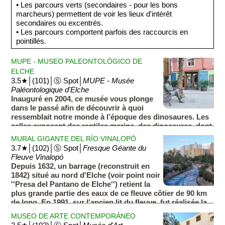
• Les parcours verts (secondaires - pour les bons
marcheurs) permettent de voir les lieux d'intérêt
secondaires ou excentrés.
• Les parcours comportent parfois des raccourcis en
pointillés.
MUPE - MUSEO PALEONTOLÓGICO DE
ELCHE
3.5★│(101)│Ⓢ Spot│
MUPE - Musée
Paléontologique d'Elche
Inauguré en 2004, ce musée vous plonge
dans le passé afin de découvrir à quoi
ressemblait notre monde à l’époque des dinosaures. Les
salles exposent des reptiles marins, des dinosaures, dont
un crane de T-rex, des fossiles et des squelettes très bien
MURAL GIGANTE DEL RÍO VINALOPÓ
conservés.
3.7★│(102)│Ⓢ Spot│
Fresque Géante du
Fleuve Vinalopó
Depuis 1632, un barrage (reconstruit en
1842) situé au nord d'Elche (voir point noir
''Presa del Pantano de Elche'') retient la
plus grande partie des eaux de ce fleuve côtier de 90 km
de long. En 1991, sur l'ancien lit du fleuve, fut réalisée la
plus grande fresque au monde. Mesurant 3 km de long,
MUSEO DE ARTE CONTEMPORÁNEO
elle nécessita le travail de 100 personnes et 40 tonnes de