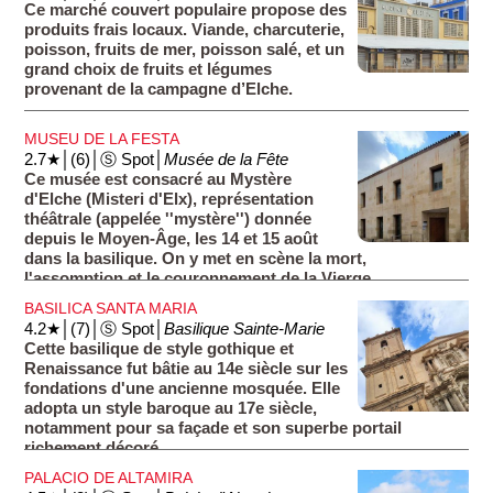
Ce marché couvert populaire propose des
produits frais locaux. Viande, charcuterie,
poisson, fruits de mer, poisson salé, et un
grand choix de fruits et légumes
provenant de la campagne d’Elche.
MUSEU DE LA FESTA
2.7★│(6)│Ⓢ Spot│
Musée de la Fête
Ce musée est consacré au Mystère
d'Elche (Misteri d'Elx), représentation
théâtrale (appelée ''mystère'') donnée
depuis le Moyen-Âge, les 14 et 15 août
dans la basilique. On y met en scène la mort,
l'assomption et le couronnement de la Vierge.
L'événement est aussi connu sous le nom de ''La Festa''
BASILICA SANTA MARIA
(la fête).
4.2★│(7)│Ⓢ Spot│
Basilique Sainte-Marie
Cette basilique de style gothique et
Renaissance fut bâtie au 14e siècle sur les
fondations d'une ancienne mosquée. Elle
adopta un style baroque au 17e siècle,
notamment pour sa façade et son superbe portail
richement décoré.
Vous pouvez accéder au clocher afin de jouir d'un beau
PALACIO DE ALTAMIRA
panorama. La représentation du Mystère d'Elche s'y déroule