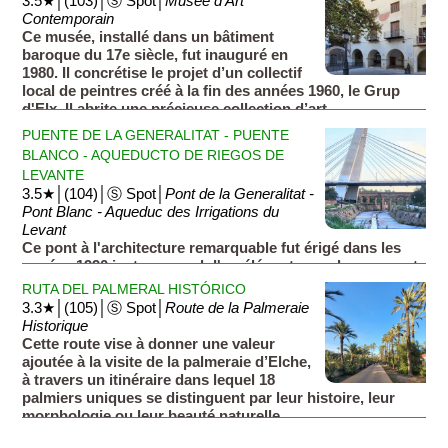
3.5★│(103)│Ⓢ Spot│
Musée d'Art
peinture.
Contemporain
C'est dans sa partie sud que la fresque est la mieux
Ce musée, installé dans un bâtiment
conservée (notre point vert) mais vous pouvez également
baroque du 17e siècle, fut inauguré en
l'apercevoir depuis le Puente de Canalejas (voir point noir sur
1980. Il concrétise le projet d’un collectif
la carte) situé à 800 mètres plus au nord.
local de peintres créé à la fin des années 1960, le Grup
d'Elx. Il abrite une précieuse collection d’art
contemporain regroupant des artistes très
PUENTE DE LA GENERALITAT - PUENTE
emblématiques de l’avant-garde valencienne et
BLANCO - AQUEDUCTO DE RIEGOS DE
espagnole.
LEVANTE
3.5★│(104)│Ⓢ Spot│
Pont de la Generalitat -
Pont Blanc - Aqueduc des Irrigations du
Levant
Ce pont à l'architecture remarquable fut érigé dans les
années 1990 juste au nord d'un élégant aqueduc souvent
nommé le ''pont des gitans'' compte tenu du fait que de
RUTA DEL PALMERAL HISTÓRICO
nombreuses familles gitanes campaient autrefois
3.3★│(105)│Ⓢ Spot│
Route de la Palmeraie
dessous.
Historique
Cette route vise à donner une valeur
ajoutée à la visite de la palmeraie d’Elche,
à travers un itinéraire dans lequel 18
palmiers uniques se distinguent par leur histoire, leur
morphologie ou leur beauté naturelle.