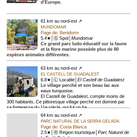
d'Europe.
61 km au nord-est ↗
MUNDOMAR
Page de: Benidorm
5.4★│Ⓢ Spot│
Mundomar
Ce grand parc ludo-éducatif sur la faune
et la flore marine possède plus de 80
espèces animales différentes.
63 km au nord-est ↗
EL CASTELL DE GUADALEST
6.8★│Ⓛ Localité│
El Castell de Guadalest
Le village perché et son beau lac aux
eaux turquoise.
El Castell de Guadalest, compte moins de
300 habitants. Ce pittoresque village perché est dominé par
sa forteresse du 11e siècle, qui fut un ba...
64 km au nord-est ↗
PARC NATURAL DE LA SERRA GELADA
Page de: Costa Blanca
2.5★│Ⓡ Région touristique│
Parc Naturel de