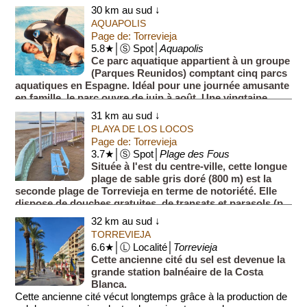
e...
30 km au sud ↓
AQUAPOLIS
Page de: Torrevieja
5.8★│Ⓢ Spot│
Aquapolis
Ce parc aquatique appartient à un groupe
(Parques Reunidos) comptant cinq parcs
aquatiques en Espagne. Idéal pour une journée amusante
en famille, le parc ouvre de juin à août. Une vingtaine
d'attr...
31 km au sud ↓
PLAYA DE LOS LOCOS
Page de: Torrevieja
3.7★│Ⓢ Spot│
Plage des Fous
Située à l'est du centre-ville, cette longue
plage de sable gris doré (800 m) est la
seconde plage de Torrevieja en terme de notoriété. Elle
dispose de douches gratuites, de transats et parasols (p...
32 km au sud ↓
TORREVIEJA
6.6★│Ⓛ Localité│
Torrevieja
Cette ancienne cité du sel est devenue la
grande station balnéaire de la Costa
Blanca.
Cette ancienne cité vécut longtemps grâce à la production de