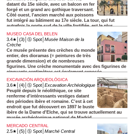
datant du 15e siècle, avec un balcon en fer
forgé et un grand arc gothique traversant.
Côté ouest, l'ancien marché aux poissons
fut intégré au bâtiment au 17e siècle. La tour, qui fut
autrefois la porte sud de la ville fortifiée, est le plus
ancien bâtiment de la région.
MUSEO CASA DEL BELEN
3.4★│(3)│Ⓢ Spot│
Musée Maison de la
Crèche
Ce musée présente des crèches du monde
entier, des dioramas (≡ peintures de très
grande dimension) et de nombreuses
figurines. Une crèche monumentale avec des figurines de
cinquante centimètres est également exposée.
EXCAVACIÓN ARQUEOLÓGICA
3.6★│(4)│Ⓢ Spot│
Excavation Archéologique
Peuplé depuis le néolithique, ce site
renferme d'intéressants vestiges datant
des périodes ibère et romaine. C'est à cet
endroit que fut découvert en 1897 le buste
ibère de la Dame d'Elche, qui se trouve actuellement au
musée archéologique national de Madrid.
MERCADO CENTRAL
2.5★│(5)│Ⓢ Spot│
Marché Central