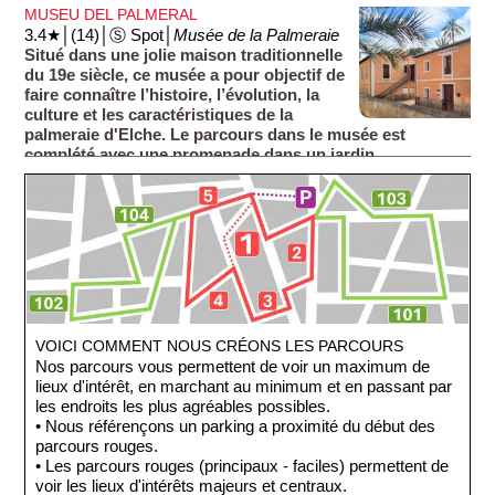
ans, qui tient son nom de l’Impératrice d’Autriche Sissi,
MUSEU DEL PALMERAL
qui visita le verger en 1894.
3.4★│(14)│Ⓢ Spot│
Musée de la Palmeraie
Situé dans une jolie maison traditionnelle
du 19e siècle, ce musée a pour objectif de
faire connaître l’histoire, l’évolution, la
culture et les caractéristiques de la
palmeraie d'Elche. Le parcours dans le musée est
complété avec une promenade dans un jardin.
VOICI COMMENT NOUS CRÉONS LES PARCOURS
Nos parcours vous permettent de voir un maximum de
lieux d'intérêt, en marchant au minimum et en passant par
les endroits les plus agréables possibles.
• Nous référençons un parking a proximité du début des
parcours rouges.
• Les parcours rouges (principaux - faciles) permettent de
voir les lieux d'intérêts majeurs et centraux.