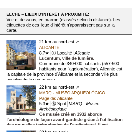
ELCHE ‒ LIEUX D'INTÉRÊT À PROXIMITÉ:
Voir ci-dessous, en marron (classés selon la distance). Les
étiquettes de ces lieux d'intérêt n'apparaissent pas sur la
carte.
21 km au nord-est ↗
ALICANTE
8.7★│Ⓛ Localité│
Alicante
Lucentum, ville de lumière.
Commune de 340·000 habitants (557·500
habitants pour l'agglomération), Alicante est
la capitale de la province d'Alicante et la seconde ville plus
peuplée de la communau...
22 km au nord-est ↗
MARQ - MUSEO ARQUEOLÓGICO
Page de: Alicante
5.3★│Ⓢ Spot│
MARQ - Musée
Archéologique
Ce musée créé en 1932 aborde
l'archéologie de façon avant-gardiste grâce à l’utilisation
des nouvelles technologies de l’audiovisuel. Il est
consacré au passé de la région, de la Préhistoire à l’ép...