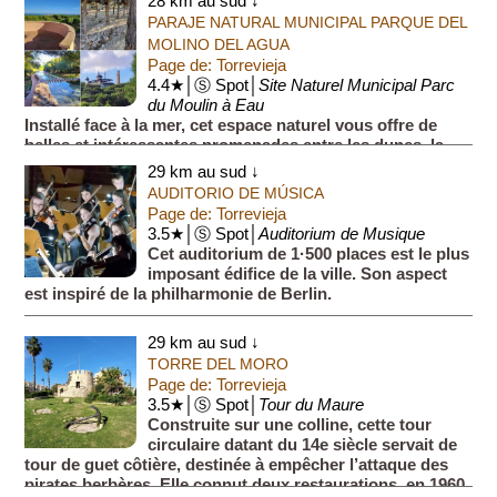
28 km au sud ↓
PARAJE NATURAL MUNICIPAL PARQUE DEL
MOLINO DEL AGUA
Page de: Torrevieja
4.4★│Ⓢ Spot│
Site Naturel Municipal Parc
du Moulin à Eau
Installé face à la mer, cet espace naturel vous offre de
belles et intéressantes promenades entre les dunes, la
garigue et les pins.
29 km au sud ↓
Le parc tire son nom d'un ancien puits (Poso de Molino de
AUDITORIO DE MÚSICA
Agua...
Page de: Torrevieja
3.5★│Ⓢ Spot│
Auditorium de Musique
Cet auditorium de 1·500 places est le plus
imposant édifice de la ville. Son aspect
est inspiré de la philharmonie de Berlin.
29 km au sud ↓
TORRE DEL MORO
Page de: Torrevieja
3.5★│Ⓢ Spot│
Tour du Maure
Construite sur une colline, cette tour
circulaire datant du 14e siècle servait de
tour de guet côtière, destinée à empêcher l’attaque des
pirates berbères. Elle connut deux restaurations, en 1960