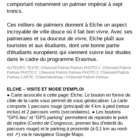
comportant notamment un palmier impérial à sept
troncs.
Ces milliers de palmiers donnent à Elche un aspect
incroyable de ville douce où il fait bon vivre. Avec ses
palmeraies et sa douceur de vivre, Elche plaît aux
touristes et aux étudiants, dont une bonne partie
d'étudiants européens qui viennent suivre leur études
dans le cadre du programme Erasmus.
AUTEURS:
TEXTE: ©Seevisit Patrick Palmas
PHOTO 1: ©Seevisit Patrick
Palmas
PHOTO 2: ©Seevisit Patrick Palmas
PHOTO 3: ©Seevisit Patrick
Palmas
CARTE: ©Opensteetmap / ©Seevisit Patrick Palmas
ELCHE ‒ VISITE ET MODE D'EMPLOI
● Carte associée à cette page: Elche. Le bouton en forme de
cible de la carte vous permet de vous géolocaliser. La carte
comporte 1 parcours rouge (principal) de 4 km à pied (retour
inclus) et 2 parcours verts (secondaires). ● Les boutons
"GPS lieu" et "GPS parking" permettent de rejoindre le point
de repère (
Centro de Congresos
, premier lieu d'intérêt du
parcours rouge) et le parking à proximité (à 0,1 km au nord-
est ↗) via le navigateur Google Maps.