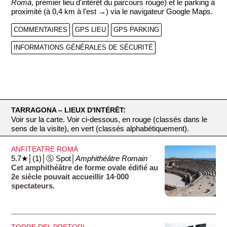
Romà
, premier lieu d'intérêt du parcours rouge) et le parking à
proximité (à 0,4 km à l'est →) via le navigateur Google Maps.
COMMENTAIRES
GPS LIEU
GPS PARKING
INFORMATIONS GÉNÉRALES DE SÉCURITÉ
TARRAGONA ‒ LIEUX D'INTÉRÊT:
Voir sur la carte. Voir ci-dessous, en rouge (classés dans le
sens de la visite), en vert (classés alphabétiquement).
ANFITEATRE ROMÀ
5.7★│(1)│Ⓢ Spot│
Amphithéâtre Romain
Cet amphithéâtre de forme ovale édifié au
2e siècle pouvait accueillir 14·000
spectateurs.
TORRE DEL PRETORI