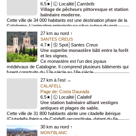
6.5★│Ⓛ Localité│
Cambrils
Village de pêcheurs pittoresque et station
balnéaire moderne.
Cette ville de 34 000 habitants est une destination phare de la
Catalogne. L'animation principale se situe autour du port,
entouré de ...
27 km au nord ↑
SANTES CREUS
4.7★│Ⓢ Spot│
Santes Creus
Une superbe monastère bâti entre la forêt
et les vignes.
Ce monastère est l'un des joyaux
médiévaux de Catalogne. Il comprend plusieurs bâtiments qui
furent construits du 12e siècle au 18e siècle...
27 km à l'est →
CALAFELL
Page de: Costa Daurada
6.5★│Ⓛ Localité│
Calafell
Une station balnéaire alliant vestiges
antiques et plages de sable.
Cette ville de 31 800 habitants abrite une citadelle ibérique
(Ciutadella Ibèrica de Calafell) reconstituée, datant du 6e
siècle ...
30 km au nord ↑
MONTBLANC