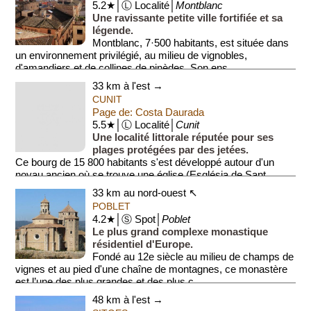
5.2★│Ⓛ Localité│
Montblanc
Une ravissante petite ville fortifiée et sa
légende.
Montblanc, 7·500 habitants, est située dans
un environnement privilégié, au milieu de vignobles,
d'amandiers et de collines de pinèdes. Son ens...
33 km à l'est →
CUNIT
Page de: Costa Daurada
5.5★│Ⓛ Localité│
Cunit
Une localité littorale réputée pour ses
plages protégées par des jetées.
Ce bourg de 15 800 habitants s'est développé autour d'un
noyau ancien où se trouve une église (Església de Sant
Cristòf...
33 km au nord-ouest ↖
POBLET
4.2★│Ⓢ Spot│
Poblet
Le plus grand complexe monastique
résidentiel d'Europe.
Fondé au 12e siècle au milieu de champs de
vignes et au pied d'une chaîne de montagnes, ce monastère
est l’une des plus grandes et des plus c...
48 km à l'est →