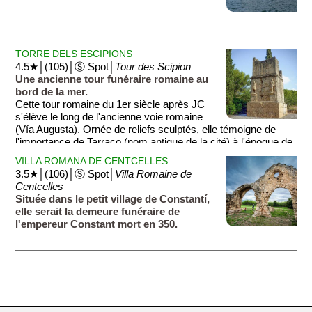
TORRE DELS ESCIPIONS
4.5★│(105)│Ⓢ Spot│
Tour des Scipion
Une ancienne tour funéraire romaine au
bord de la mer.
Cette tour romaine du 1er siècle après JC
s'élève le long de l'ancienne voie romaine
(Vía Augusta). Ornée de reliefs sculptés, elle témoigne de
l'importance de Tarraco (nom antique de la cité) à l'époque de
l'empire romain.
VILLA ROMANA DE CENTCELLES
3.5★│(106)│Ⓢ Spot│
Villa Romaine de
Centcelles
Située dans le petit village de Constantí,
elle serait la demeure funéraire de
l'empereur Constant mort en 350.