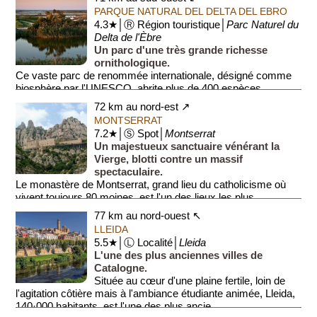
PARQUE NATURAL DEL DELTA DEL EBRO
4.3★│Ⓡ Région touristique│
Parc Naturel du
Delta de l'Èbre
Un parc d'une très grande richesse
ornithologique.
Ce vaste parc de renommée internationale, désigné comme
biosphère par l'UNESCO, abrite plus de 400 espèces
d'oiseaux et plus de 700 espèces végéta...
72 km au nord-est ↗
MONTSERRAT
7.2★│Ⓢ Spot│
Montserrat
Un majestueux sanctuaire vénérant la
Vierge, blotti contre un massif
spectaculaire.
Le monastère de Montserrat, grand lieu du catholicisme où
vivent toujours 80 moines, est l'un des lieux les plus...
77 km au nord-ouest ↖
LLEIDA
5.5★│Ⓛ Localité│
Lleida
L'une des plus anciennes villes de
Catalogne.
Située au cœur d'une plaine fertile, loin de
l'agitation côtière mais à l'ambiance étudiante animée, Lleida,
140·000 habitants, est l'une des plus ancie...