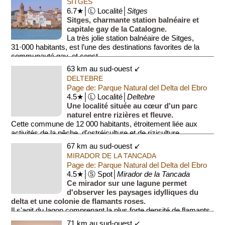
SITGES
6.7★│Ⓛ Localité│
Sitges
Sitges, charmante station balnéaire et
capitale gay de la Catalogne.
La très jolie station balnéaire de Sitges,
31·000 habitants, est l’une des destinations favorites de la
communauté gay, et const...
63 km au sud-ouest ↙
DELTEBRE
Page de: Parque Natural del Delta del Ebro
4.5★│Ⓛ Localité│
Deltebre
Une localité située au cœur d'un parc
naturel entre rizières et fleuve.
Cette commune de 12 000 habitants, étroitement liée aux
activités de la pêche, d'ostréiculture et de riziculture,
constitu...
67 km au sud-ouest ↙
MIRADOR DE LA TANCADA
Page de: Parque Natural del Delta del Ebro
4.5★│Ⓢ Spot│
Mirador de la Tancada
Ce mirador sur une lagune permet
d'observer les paysages idylliques du
delta et une colonie de flamants roses.
Il s'agit du lagon comprenant la plus forte densité de flamants
roses de tout le delta,...
71 km au sud-ouest ↙