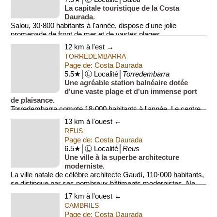
La capitale touristique de la Costa
Daurada.
Salou, 30·800 habitants à l'année, dispose d'une jolie
promenade de front de mer et de vastes plages.
L’incontournable lors d'un séjour à Salou est la vi...
12 km à l'est →
TORREDEMBARRA
Page de: Costa Daurada
5.5★│Ⓛ Localité│
Torredembarra
Une agréable station balnéaire dotée
d'une vaste plage et d'un immense port
de plaisance.
Torredembarra compte 18·000 habitants à l'année. Le centre
historique, plus ancien, comporte une très lon...
13 km à l'ouest ←
REUS
Page de: Costa Daurada
6.5★│Ⓛ Localité│
Reus
Une ville à la superbe architecture
moderniste.
La ville natale de célèbre architecte Gaudí, 110·000 habitants,
se distingue par ses nombreux bâtiments modernistes. Ne
manquez pas la jolie place pr...
17 km à l'ouest ←
CAMBRILS
Page de: Costa Daurada