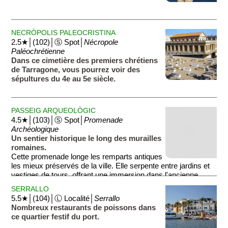
NECRÒPOLIS PALEOCRISTINA
2.5★│(102)│Ⓢ Spot│
Nécropole
Paléochrétienne
Dans ce cimetière des premiers chrétiens
de Tarragone, vous pourrez voir des
sépultures du 4e au 5e siècle.
PASSEIG ARQUEOLÒGIC
4.5★│(103)│Ⓢ Spot│
Promenade
Archéologique
Un sentier historique le long des murailles
romaines.
Cette promenade longe les remparts antiques
les mieux préservés de la ville. Elle serpente entre jardins et
vestiges de tours, offrant une immersion dans l'ancienne
Tarraco impériale.
SERRALLO
5.5★│(104)│Ⓛ Localité│
Serrallo
Nombreux restaurants de poissons dans
ce quartier festif du port.