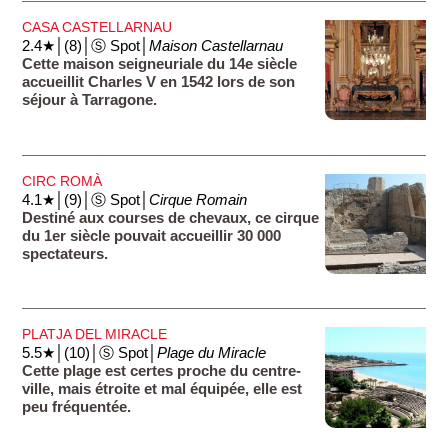
CASA CASTELLARNAU
2.4★│(8)│Ⓢ Spot│
Maison Castellarnau
Cette maison seigneuriale du 14e siècle
accueillit Charles V en 1542 lors de son
séjour à Tarragone.
CIRC ROMÀ
4.1★│(9)│Ⓢ Spot│
Cirque Romain
Destiné aux courses de chevaux, ce cirque
du 1er siècle pouvait accueillir 30 000
spectateurs.
PLATJA DEL MIRACLE
5.5★│(10)│Ⓢ Spot│
Plage du Miracle
Cette plage est certes proche du centre-
ville, mais étroite et mal équipée, elle est
peu fréquentée.