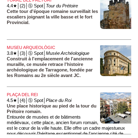
4.4★│(2)│Ⓢ Spot│
Tour du Prétoire
Cette tour d'époque romaine surveillait les
escaliers joignant la ville basse et le fort
Provincial.
MUSEU ARQUEOLÒGIC
3.8★│(3)│Ⓢ Spot│
Musée Archéologique
Construit à l'emplacement de l'ancienne
muraille, ce musée retrace l'histoire
archéologique de Tarragone, fondée par
les Romains au 2e siècle avant JC.
PLAÇA DEL REI
4.5★│(4)│Ⓢ Spot│
Place du Roi
Une place historique au pied de la tour du
Prétoire romain.
Entourée de musées et de bâtiments
médiévaux, cette place, ancien forum romain,
est le cœur de la ville haute. Elle offre un cadre majestueux
pour découvrir l'héritage exceptionnel de l'ancienne cité de