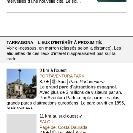
merveilles d'une nouvelle cité. Le soi...
TARRAGONA ‒ LIEUX D'INTÉRÊT À PROXIMITÉ:
Voir ci-dessous, en marron (classés selon la distance). Les
étiquettes de ces lieux d'intérêt n'apparaissent pas sur la
carte.
9 km à l'ouest ←
PORTAVENTURA PARK
8.7★│Ⓢ Spot│
Parc Portaventura
Le grand parc d'attractions espagnol.
Avec plus de 3 millions de visiteurs par an,
PortAventura Park compte parmi les plus
grands parcs d'attractions européens. Le parc ouvrit en 1995,
mais tout ava...
11 km au sud-ouest ↙
SALOU
Page de: Costa Daurada
7.5★│Ⓛ Localité│
Salou