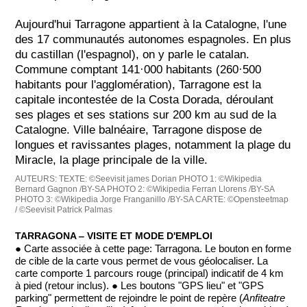
Aujourd'hui Tarragone appartient à la Catalogne, l'une
des 17 communautés autonomes espagnoles. En plus
du castillan (l'espagnol), on y parle le catalan.
Commune comptant 141·000 habitants (260·500
habitants pour l'agglomération), Tarragone est la
capitale incontestée de la Costa Dorada, déroulant
ses plages et ses stations sur 200 km au sud de la
Catalogne. Ville balnéaire, Tarragone dispose de
longues et ravissantes plages, notamment la plage du
Miracle, la plage principale de la ville.
AUTEURS:
TEXTE: ©Seevisit james Dorian
PHOTO 1: ©Wikipedia
Bernard Gagnon /BY-SA
PHOTO 2: ©Wikipedia Ferran Llorens /BY-SA
PHOTO 3: ©Wikipedia Jorge Franganillo /BY-SA
CARTE: ©Opensteetmap
/ ©Seevisit Patrick Palmas
TARRAGONA ‒ VISITE ET MODE D'EMPLOI
● Carte associée à cette page: Tarragona. Le bouton en forme
de cible de la carte vous permet de vous géolocaliser. La
carte comporte 1 parcours rouge (principal) indicatif de 4 km
à pied (retour inclus). ● Les boutons "GPS lieu" et "GPS
parking" permettent de rejoindre le point de repère (
Anfiteatre