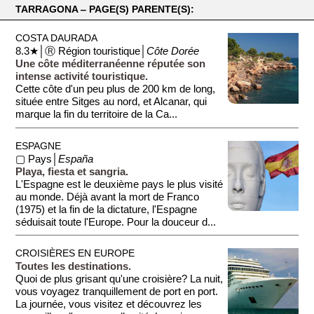
TARRAGONA ‒ PAGE(S) PARENTE(S):
COSTA DAURADA
8.3★│Ⓡ Région touristique│
Côte Dorée
Une côte méditerranéenne réputée son
intense activité touristique.
Cette côte d'un peu plus de 200 km de long,
située entre Sitges au nord, et Alcanar, qui
marque la fin du territoire de la Ca...
ESPAGNE
▢ Pays│
España
Playa, fiesta et sangria.
L'Espagne est le deuxième pays le plus visité
au monde. Déjà avant la mort de Franco
(1975) et la fin de la dictature, l'Espagne
séduisait toute l'Europe. Pour la douceur d...
CROISIÈRES EN EUROPE
Toutes les destinations.
Quoi de plus grisant qu'une croisière? La nuit,
vous voyagez tranquillement de port en port.
La journée, vous visitez et découvrez les