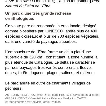
4.3★ Top 30·000 mondial│Ⓡ Région touristique│
Parc
Naturel du Delta de l'Èbre
Un parc d'une très grande richesse
ornithologique.
Ce vaste parc de renommée internationale, désigné
comme biosphère par l'UNESCO, abrite plus de 400
espèces d'oiseaux et plus de 700 espèces végétales,
dans une variété de paysages superbes.
L'embouchure de l'Èbre forme un delta plat d'une
superficie de 320 km², constituant la zone humide la
plus étendue de Catalogne. Le delta se caractérise
par ses paysages très variés comprenant fleuve,
dunes, forêts, lagunes, plages, salines, et rizières.
Le parc abrite en outre de charmants villages de
pêcheurs.
AUTEURS:
TEXTE: ©Seevisit David Mani
PHOTO 1: ©Wikipedia Mikipons
/BY-SA
PHOTO 2: ©Seevisit Patrick Palmas - Illustration
CARTE:
©Opensteetmap / ©Seevisit Patrick Palmas