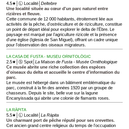
4.5★│Ⓛ Localité│
Deltebre
Une localité située au cœur d'un parc naturel entre
rizières et fleuve.
Cette commune de 12 000 habitants, étroitement liée aux
activités de la pêche, d'ostréiculture et de riziculture, constitue
un point de départ idéal pour explorer le delta de l'Èbre. Le
paysage est marqué par l'agriculture rizicole et la présence
d'une église (Iglesia de San Miguel), offrant un cadre unique
pour l'observation des oiseaux migrateurs.
LA CASA DE FUSTA - MUSEU ORNITOLÒGIC
2.5★│Ⓢ Spot│
La Maison de Fusta - Musée Ornithologique
Ce musée abrite une riche collection des espèces
d’oiseaux du delta et accueille le centre d’information du
parc.
Le musée est hébergé dans un bâtiment emblématique du
parc, construit à la fin des années 1920 par un groupe de
chasseurs. Depuis le site, belle vue sur la lagune
Encanyissada qui abrite une colonie de flamants roses.
LA RÀPITA
5.5★│Ⓛ Localité│
La Ràpita
Un charmant port de pêche réputé pour ses crevettes.
Cet ancien grand centre religieux du temps de l'occupation