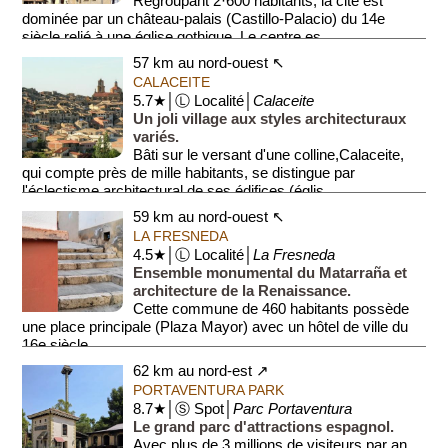
Regroupant 2·600 habitants, la cité est
dominée par un château-palais (Castillo-Palacio) du 14e
siècle relié à une église gothique. Le centre es...
57 km au nord-ouest ↖
CALACEITE
5.7★│Ⓛ Localité│
Calaceite
Un joli village aux styles architecturaux
variés.
Bâti sur le versant d'une colline,Calaceite,
qui compte près de mille habitants, se distingue par
l'éclectisme architectural de ses édifices (églis...
59 km au nord-ouest ↖
LA FRESNEDA
4.5★│Ⓛ Localité│
La Fresneda
Ensemble monumental du Matarraña et
architecture de la Renaissance.
Cette commune de 460 habitants possède
une place principale (Plaza Mayor) avec un hôtel de ville du
16e siècle.
62 km au nord-est ↗
Le centre...
PORTAVENTURA PARK
8.7★│Ⓢ Spot│
Parc Portaventura
Le grand parc d'attractions espagnol.
Avec plus de 3 millions de visiteurs par an,