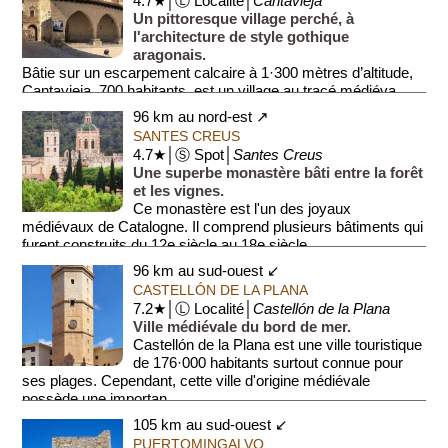
4.7★│Ⓛ Localité│
Cantavieja
Un pittoresque village perché, à
l'architecture de style gothique
aragonais.
Bâtie sur un escarpement calcaire à 1·300 mètres d’altitude,
Cantavieja, 700 habitants, est un village au tracé médiéva...
96 km au nord-est ↗
SANTES CREUS
4.7★│Ⓢ Spot│
Santes Creus
Une superbe monastère bâti entre la forêt
et les vignes.
Ce monastère est l'un des joyaux
médiévaux de Catalogne. Il comprend plusieurs bâtiments qui
furent construits du 12e siècle au 18e siècle...
96 km au sud-ouest ↙
CASTELLÓN DE LA PLANA
7.2★│Ⓛ Localité│
Castellón de la Plana
Ville médiévale du bord de mer.
Castellón de la Plana est une ville touristique
de 176·000 habitants surtout connue pour
ses plages. Cependant, cette ville d'origine médiévale
possède une importan...
105 km au sud-ouest ↙
PUERTOMINGALVO