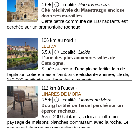
4.6★│Ⓛ Localité│
Puertomingalvo
Cité médiévale du Maestrazgo enclose
dans ses murailles.
Cette petite commune de 110 habitants est
perchée sur un promontoire rocheux.
Le centre abrite un château (Castillo de Puertominga...
106 km au nord ↑
LLEIDA
5.5★│Ⓛ Localité│
Lleida
L'une des plus anciennes villes de
Catalogne.
Située au cœur d'une plaine fertile, loin de
l'agitation côtière mais à l'ambiance étudiante animée, Lleida,
140·000 habitants, est l'une des plus ancie...
112 km à l'ouest ←
LINARES DE MORA
3.5★│Ⓛ Localité│
Linares de Mora
Bourg fortifié de Teruel perché sur un
éperon rocheux.
Avec 200 habitants, la localité offre un
paysage de maisons blanches contrastant avec la roche. Le
centre est dominé par une église baroque ...