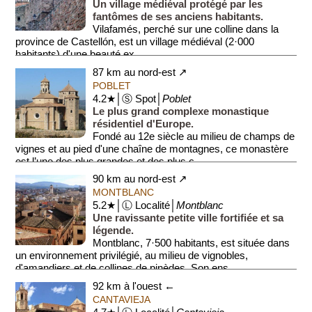
Un village médiéval protégé par les
fantômes de ses anciens habitants.
Vilafamés, perché sur une colline dans la
province de Castellón, est un village médiéval (2·000
habitants) d'une beauté ex...
87 km au nord-est ↗
POBLET
4.2★│Ⓢ Spot│
Poblet
Le plus grand complexe monastique
résidentiel d'Europe.
Fondé au 12e siècle au milieu de champs de
vignes et au pied d'une chaîne de montagnes, ce monastère
est l’une des plus grandes et des plus c...
90 km au nord-est ↗
MONTBLANC
5.2★│Ⓛ Localité│
Montblanc
Une ravissante petite ville fortifiée et sa
légende.
Montblanc, 7·500 habitants, est située dans
un environnement privilégié, au milieu de vignobles,
d'amandiers et de collines de pinèdes. Son ens...
92 km à l'ouest ←
CANTAVIEJA