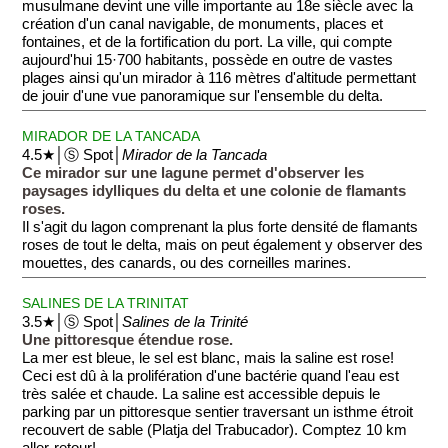
musulmane devint une ville importante au 18e siècle avec la
création d'un canal navigable, de monuments, places et
fontaines, et de la fortification du port. La ville, qui compte
aujourd'hui 15·700 habitants, possède en outre de vastes
plages ainsi qu'un mirador à 116 mètres d'altitude permettant
de jouir d'une vue panoramique sur l'ensemble du delta.
MIRADOR DE LA TANCADA
4.5★│Ⓢ Spot│
Mirador de la Tancada
Ce mirador sur une lagune permet d'observer les
paysages idylliques du delta et une colonie de flamants
roses.
Il s'agit du lagon comprenant la plus forte densité de flamants
roses de tout le delta, mais on peut également y observer des
mouettes, des canards, ou des corneilles marines.
SALINES DE LA TRINITAT
3.5★│Ⓢ Spot│
Salines de la Trinité
Une pittoresque étendue rose.
La mer est bleue, le sel est blanc, mais la saline est rose!
Ceci est dû à la prolifération d'une bactérie quand l'eau est
très salée et chaude. La saline est accessible depuis le
parking par un pittoresque sentier traversant un isthme étroit
recouvert de sable (Platja del Trabucador). Comptez 10 km
aller-retour!