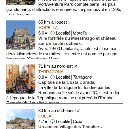
PortAventura Park compte parmi les plus
grands parcs d'attractions européens. Le parc ouvrit en 1995,
mais tout ava...
65 km à l'ouest ←
MORELLA
6.6★│Ⓛ Localité│
Morella
Ville fortifiée du Maestrazgo et château
sur un socle rocheux.
Avec 2·500 habitants, la cité est close par
deux kilomètres de murailles. Le centre est dominé par une
forteresse (Castillo de Morell...
71 km au nord-est ↗
TARRAGONA
8.8★│Ⓛ Localité│
Tarragone
Capitale de la Costa Dorada.
La ville de Tarragone fut fondée par les
Romains au 2e siècle avant JC, c'est-à-dire
à l'époque de la République romaine qui précéda l'Empire
Romain (du 1er siècle avant...
80 km au sud-ouest ↙
CULLA
4.7★│Ⓛ Localité│
Culla
Un ancien village des Templiers.