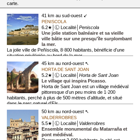
carte.
41 km au sud-ouest ↙
PENISCOLA
6.2★│Ⓛ Localité│
Peniscola
Une jolie station balnéaire et sa vieille
ville bâtie sur une presqu'île surplombant
la mer.
La jolie ville de Peñíscola, 8·800 habitants, bénéficie d’une
situation privilégiée au bord de la mer....
45 km au nord-ouest ↖
HORTA DE SANT JOAN
5.2★│Ⓛ Localité│
Horta de Sant Joan
Le village qui inspira Picasso.
Horta de Sant Joan est un village médiéval
pittoresque d'un peu moins de 1·200
habitants, perché à plus de 500 mètres d'altitude, et situé
dans le parc naturel d'Els ...
50 km au nord-ouest ↖
VALDERROBRES
5.5★│Ⓛ Localité│
Valderrobres
Ensemble monumental du Matarraña et
pont médiéval.