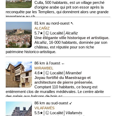
Culla, 500 habitants, est un village perché
d'origine arabe qui prit son essor après la
reconquête par les Templiers, qui donnèrent alors une grande
importance au ch...
81 km au nord-ouest ↖
ALCAÑIZ
5.7★│Ⓛ Localité│
Alcañiz
Une élégante ville historique et artistique.
Alcañiz, 16·000 habitants, dominée par son
château, est réputée pour son riche
patrimoine historico-artistique.
Alcañiz est aussi connue pour s...
86 km à l'ouest ←
MIRAMBEL
4.6★│Ⓛ Localité│
Mirambel
Joyau fortifié du Maestrazgo et
architecture de pierre préservée.
Comptant 110 habitants, ce bourg est
entièrement clos de murailles médiévales. Le centre abrite
des palais aux balcons de bois sc...
86 km au sud-ouest ↙
VILAFAMÉS
5.5★│Ⓛ Localité│
Vilafamés