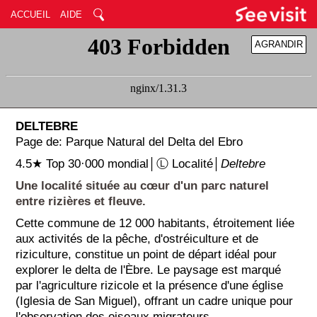
ACCUEIL
AIDE
AGRANDIR
RÉDUIRE
DELTEBRE
Page de: Parque Natural del Delta del Ebro
4.5★ Top 30·000 mondial│Ⓛ Localité│
Deltebre
Une localité située au cœur d'un parc naturel
entre rizières et fleuve.
Cette commune de 12 000 habitants, étroitement liée
aux activités de la pêche, d'ostréiculture et de
riziculture, constitue un point de départ idéal pour
explorer le delta de l'Èbre. Le paysage est marqué
par l'agriculture rizicole et la présence d'une église
(Iglesia de San Miguel), offrant un cadre unique pour
l'observation des oiseaux migrateurs.