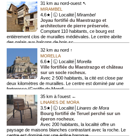
31 km au nord-ouest ↖
MIRAMBEL
4.6★│Ⓛ Localité│
Mirambel
Joyau fortifié du Maestrazgo et
architecture de pierre préservée.
Comptant 110 habitants, ce bourg est
entièrement clos de murailles médiévales. Le centre abrite
des palais aux balcons de bois sc...
32 km au nord ↑
MORELLA
6.6★│Ⓛ Localité│
Morella
Ville fortifiée du Maestrazgo et château
sur un socle rocheux.
Avec 2·500 habitants, la cité est close par
deux kilomètres de murailles. Le centre est dominé par une
forteresse (Castillo de Morell...
35 km à l'ouest ←
LINARES DE MORA
3.5★│Ⓛ Localité│
Linares de Mora
Bourg fortifié de Teruel perché sur un
éperon rocheux.
Avec 200 habitants, la localité offre un
paysage de maisons blanches contrastant avec la roche. Le
centre est dominé par une église baroque ...