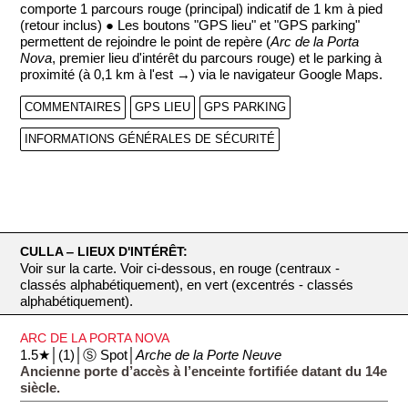
comporte 1 parcours rouge (principal) indicatif de 1 km à pied
(retour inclus) ● Les boutons "GPS lieu" et "GPS parking"
permettent de rejoindre le point de repère (
Arc de la Porta
Nova
, premier lieu d'intérêt du parcours rouge) et le parking à
proximité (à 0,1 km à l'est →) via le navigateur Google Maps.
COMMENTAIRES
GPS LIEU
GPS PARKING
INFORMATIONS GÉNÉRALES DE SÉCURITÉ
CULLA ‒ LIEUX D'INTÉRÊT:
Voir sur la carte. Voir ci-dessous, en rouge (centraux -
classés alphabétiquement), en vert (excentrés - classés
alphabétiquement).
ARC DE LA PORTA NOVA
1.5★│(1)│Ⓢ Spot│
Arche de la Porte Neuve
Ancienne porte d’accès à l’enceinte fortifiée datant du 14e
siècle.