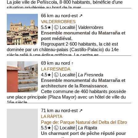
La jolie ville de Peñíscola, 8·800 habitants, bénéficie d’une
situation privilégiée au bord de la mer....
66 km au nord-est ↗
VALDERROBRES
5.5★│Ⓛ Localité│
Valderrobres
Ensemble monumental du Matarraña et
pont médiéval.
Regroupant 2·600 habitants, la cité est
dominée par un château-palais (Castillo-Palacio) du 14e
siècle relié à une église gothique. Le centre es...
69 km au nord ↑
LA FRESNEDA
4.5★│Ⓛ Localité│
La Fresneda
Ensemble monumental du Matarraña et
architecture de la Renaissance.
Cette commune de 460 habitants possède
une place principale (Plaza Mayor) avec un hôtel de ville du
16e siècle.
71 km au nord-est ↗
Le centre...
LA RÀPITA
Page de: Parque Natural del Delta del Ebro
5.5★│Ⓛ Localité│
La Ràpita
Un charmant port de pêche réputé pour