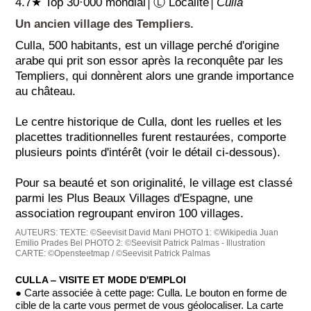
4.7★ Top 30·000 mondial│Ⓛ Localité│
Culla
Un ancien village des Templiers.
Culla, 500 habitants, est un village perché d'origine
arabe qui prit son essor après la reconquête par les
Templiers, qui donnèrent alors une grande importance
au château.
Le centre historique de Culla, dont les ruelles et les
placettes traditionnelles furent restaurées, comporte
plusieurs points d'intérêt (voir le détail ci-dessous).
Pour sa beauté et son originalité, le village est classé
parmi les Plus Beaux Villages d'Espagne, une
association regroupant environ 100 villages.
AUTEURS:
TEXTE: ©Seevisit David Mani
PHOTO 1: ©Wikipedia Juan
Emilio Prades Bel
PHOTO 2: ©Seevisit Patrick Palmas - Illustration
CARTE: ©Opensteetmap / ©Seevisit Patrick Palmas
CULLA ‒ VISITE ET MODE D'EMPLOI
● Carte associée à cette page: Culla. Le bouton en forme de
cible de la carte vous permet de vous géolocaliser. La carte