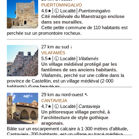
PUERTOMINGALVO
4.6★│Ⓛ Localité│
Puertomingalvo
Cité médiévale du Maestrazgo enclose
dans ses murailles.
Cette petite commune de 110 habitants est
perchée sur un promontoire rocheux.
Le centre abrite un château (Castillo de Puertominga...
27 km au sud ↓
VILAFAMÉS
5.5★│Ⓛ Localité│
Vilafamés
Un village médiéval protégé par les
fantômes de ses anciens habitants.
Vilafamés, perché sur une colline dans la
province de Castellón, est un village médiéval (2·000
habitants) d'une beauté ex...
29 km au nord-ouest ↖
CANTAVIEJA
4.7★│Ⓛ Localité│
Cantavieja
Un pittoresque village perché, à
l'architecture de style gothique
aragonais.
Bâtie sur un escarpement calcaire à 1·300 mètres d’altitude,
Cantavieja, 700 habitants, est un village au tracé médiéva...