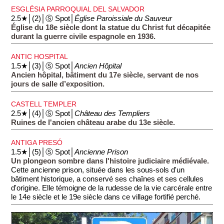
ESGLÉSIA PARROQUIAL DEL SALVADOR
2.5★│(2)│Ⓢ Spot│
Église Paroissiale du Sauveur
Église du 18e siècle dont la statue du Christ fut décapitée
durant la guerre civile espagnole en 1936.
ANTIC HOSPITAL
1.5★│(3)│Ⓢ Spot│
Ancien Hôpital
Ancien hôpital, bâtiment du 17e siècle, servant de nos
jours de salle d’exposition.
CASTELL TEMPLER
2.5★│(4)│Ⓢ Spot│
Château des Templiers
Ruines de l'ancien château arabe du 13e siècle.
ANTIGA PRESÓ
1.5★│(5)│Ⓢ Spot│
Ancienne Prison
Un plongeon sombre dans l'histoire judiciaire médiévale.
Cette ancienne prison, située dans les sous-sols d'un
bâtiment historique, a conservé ses chaînes et ses cellules
d'origine. Elle témoigne de la rudesse de la vie carcérale entre
le 14e siècle et le 19e siècle dans ce village fortifié perché.