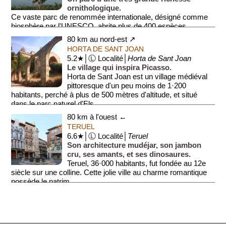
ornithologique.
Ce vaste parc de renommée internationale, désigné comme
biosphère par l'UNESCO, abrite plus de 400 espèces
d'oiseaux et plus de 700 espèces végéta...
80 km au nord-est ↗
HORTA DE SANT JOAN
5.2★│Ⓛ Localité│
Horta de Sant Joan
Le village qui inspira Picasso.
Horta de Sant Joan est un village médiéval
pittoresque d'un peu moins de 1·200
habitants, perché à plus de 500 mètres d'altitude, et situé
dans le parc naturel d'Els ...
80 km à l'ouest ←
TERUEL
6.6★│Ⓛ Localité│
Teruel
Son architecture mudéjar, son jambon
cru, ses amants, et ses dinosaures.
Teruel, 36·000 habitants, fut fondée au 12e
siècle sur une colline. Cette jolie ville au charme romantique
possède le patrim...