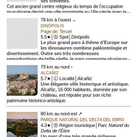
ses crevettes.
Cet ancien grand centre religieux du temps de l'occupation
musulmane devint une ville importante au 18e siècle avec la
création d'un canal nav...
78 km à l'ouest ←
DINÓPOLIS
Page de: Teruel
5.5★│Ⓢ Spot│
Dinópolis
Le plus grand parc à thème d'Europe sur
les dinosaures combine paléontologie et
divertissement. Outre ses très nombreuses
reproductions de taille réelle, le parc comporte plusieurs
attractions proc...
79 km au nord ↑
ALCAÑIZ
5.7★│Ⓛ Localité│
Alcañiz
Une élégante ville historique et artistique.
Alcañiz, 16·000 habitants, dominée par son
château, est réputée pour son riche
patrimoine historico-artistique.
Alcañiz est aussi connue pour s...
80 km au nord-est ↗
PARQUE NATURAL DEL DELTA DEL EBRO
4.3★│Ⓡ Région touristique│
Parc Naturel du
Delta de l'Èbre
Un parc d'une très grande richesse