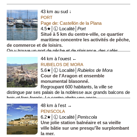
43 km au sud ↓
PORT
Page de: Castellón de la Plana
4.5★│Ⓛ Localité│
Port
Situé à 5 km du centre-ville, ce quartier
maritime concentre les activités de pêche,
de commerce et de loisirs.
On y trouve un port de pêche et de plaisance, des cafés
restaurants et un casino (...
44 km à l'ouest ←
RUBIELOS DE MORA
5.6★│Ⓛ Localité│
Rubielos de Mora
Cour de l'Aragon et ensemble
monumental blasonné.
Regroupant 600 habitants, la ville se
distingue par ses palais de la noblesse aux grands balcons de
bois et fers forgés. Le centre abrite une ancie...
48 km à l'est →
PENISCOLA
6.2★│Ⓛ Localité│
Peniscola
Une jolie station balnéaire et sa vieille
ville bâtie sur une presqu'île surplombant
la mer.