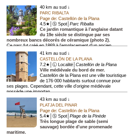
40 km au sud ↓
PARC RIBALTA
Page de: Castellón de la Plana
4.5★│Ⓢ Spot│
Parc Ribalta
Ce jardin romantique à l’anglaise datant
du 19e siècle se distingue par ses
nombreux bancs décorés de céramique (photo 2).
Ce parc fut créé en 1869 à l'emplacement d'un ancien
cimetière munic...
41 km au sud ↓
CASTELLÓN DE LA PLANA
7.2★│Ⓛ Localité│
Castellón de la Plana
Ville médiévale du bord de mer.
Castellón de la Plana est une ville touristique
de 176·000 habitants surtout connue pour
ses plages. Cependant, cette ville d'origine médiévale
possède une importan...
43 km au sud ↓
PLATJA DEL PINAR
Page de: Castellón de la Plana
5.4★│Ⓢ Spot│
Plage de la Pinède
Très longue plage de sable (semi
sauvage) bordée d'une promenade
maritime.