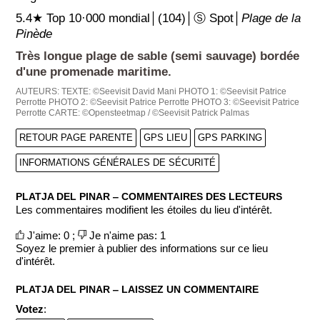
5.4★ Top 10·000 mondial│(104)│Ⓢ Spot│
Plage de la
Pinède
Très longue plage de sable (semi sauvage) bordée
d'une promenade maritime.
AUTEURS:
TEXTE: ©Seevisit David Mani
PHOTO 1: ©Seevisit Patrice
Perrotte
PHOTO 2: ©Seevisit Patrice Perrotte
PHOTO 3: ©Seevisit Patrice
Perrotte
CARTE: ©Opensteetmap / ©Seevisit Patrick Palmas
RETOUR PAGE PARENTE
GPS LIEU
GPS PARKING
INFORMATIONS GÉNÉRALES DE SÉCURITÉ
PLATJA DEL PINAR ‒ COMMENTAIRES DES LECTEURS
Les commentaires modifient les étoiles du lieu d'intérêt.
J'aime: 0 ;
Je n'aime pas: 1
Soyez le premier à publier des informations sur ce lieu
d'intérêt.
PLATJA DEL PINAR ‒ LAISSEZ UN COMMENTAIRE
Votez
: