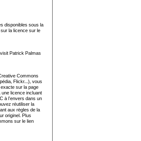
disponibles sous la
ur la licence sur le
isit Patrick Palmas
e Creative Commons
édia, Flickr...), vous
e exacte sur la page
a une licence incluant
 C à l'envers dans un
vez réutiliser la
ant aux règles de la
 originel. Plus
mmons sur le lien