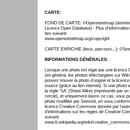
CARTE
:
FOND DE CARTE: ©Opensteetmap (données 
Licence Open Database) - Plus d'information s
lien suivant:
www.openstreetmap.org/copyright
CARTE ENRICHIE (lieux, parcours...): ©Seev
INFORMATIONS GÉNÉRALES
:
Lorsque une photo est régie par une licenc
(en général, les photos téléchargées sur Wikip
pouvez trouver la photo d'origine et la licenc
source (grâce au lien internet). Si une photo 
la règle 'SA' (Share Alike) (représenté par un
cercle), et uniquement dasns ce cas, vous pou
photo modifiée par Seevisit, en vous conform
licence Creative Commons donnée par l'auteur
d'informations sur les règles de Creatvie Co
suivant:
www.fr.wikipedia.org/wiki/creative_commons