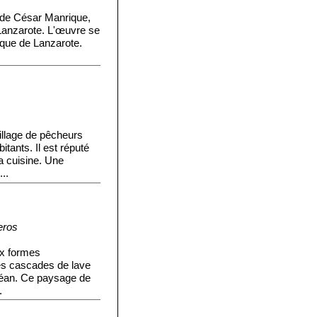
de César Manrique,
 Lanzarote. L'œuvre se
ique de Lanzarote.
illage de pêcheurs
tants. Il est réputé
a cuisine. Une
..
eros
x formes
des cascades de lave
océan. Ce paysage de
.