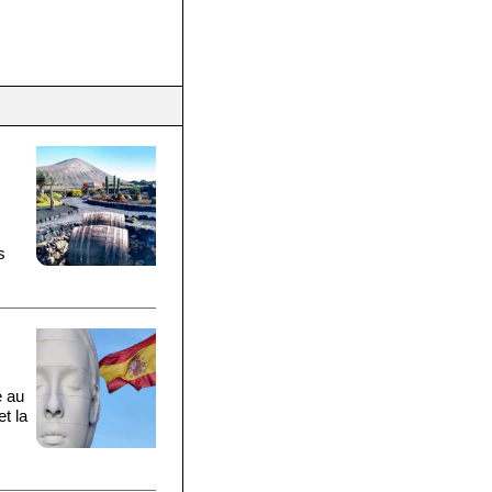
s
é au
t la