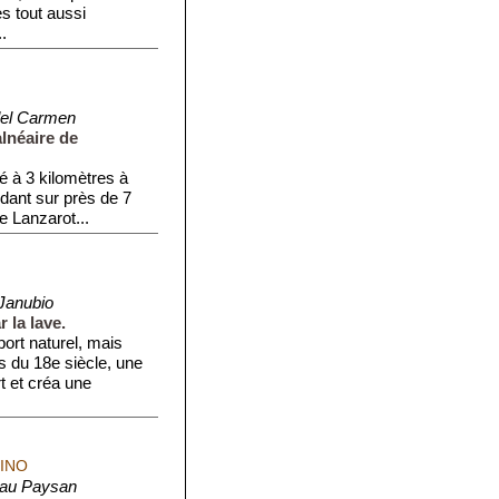
 tout aussi
.
del Carmen
lnéaire de
é à 3 kilomètres à
ndant sur près de 7
e Lanzarot...
 Janubio
 la lave.
port naturel, mais
s du 18e siècle, une
t et créa une
INO
au Paysan