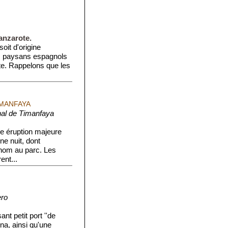
anzarote.
oit d'origine
es paysans espagnols
te. Rappelons que les
IMANFAYA
nal de Timanfaya
e éruption majeure
ne nuit, dont
nom au parc. Les
ent...
ero
nt petit port ''de
ina, ainsi qu'une