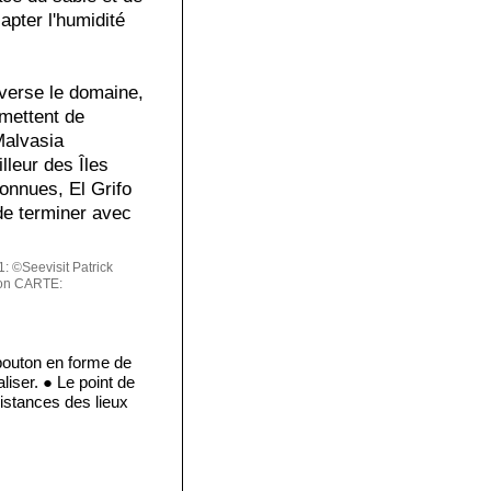
apter l'humidité
averse le domaine,
mettent de
Malvasia
lleur des Îles
onnues, El Grifo
 de terminer avec
 ©Seevisit Patrick
on
CARTE:
bouton en forme de
liser. ● Le point de
istances des lieux