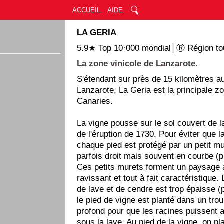
ACCUEIL
AIDE
LA GERIA
5.9★ Top 10·000 mondial│Ⓡ Région tou
La zone vinicole de Lanzarote.
S'étendant sur près de 15 kilomètres a
Lanzarote, La Geria est la principale zo
Canaries.
La vigne pousse sur le sol couvert de l
de l'éruption de 1730. Pour éviter que 
chaque pied est protégé par un petit mu
parfois droit mais souvent en courbe (pl
Ces petits murets forment un paysage a
ravissant et tout à fait caractéristique
de lave et de cendre est trop épaisse (
le pied de vigne est planté dans un tro
profond pour que les racines puissent at
sous la lave. Au pied de la vigne, on pl