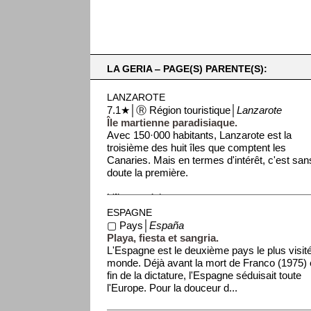
LA GERIA ‒ PAGE(S) PARENTE(S):
LANZAROTE
7.1★│Ⓡ Région touristique│
Lanzarote
Île martienne paradisiaque.
Avec 150·000 habitants, Lanzarote est la
troisième des huit îles que comptent les
Canaries. Mais en termes d'intérêt, c'est san
doute la première.
L'île possède ...
ESPAGNE
▢ Pays│
España
Playa, fiesta et sangria.
L'Espagne est le deuxième pays le plus visit
monde. Déjà avant la mort de Franco (1975) e
fin de la dictature, l'Espagne séduisait toute
l'Europe. Pour la douceur d...