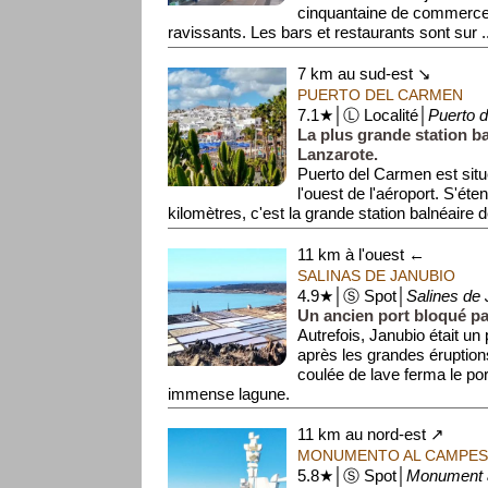
cinquantaine de commerces
ravissants. Les bars et restaurants sont sur ..
7 km au sud-est ↘
PUERTO DEL CARMEN
7.1★│Ⓛ Localité│
Puerto 
La plus grande station ba
Lanzarote.
Puerto del Carmen est situ
l'ouest de l'aéroport. S'éte
kilomètres, c'est la grande station balnéaire d
11 km à l'ouest ←
SALINAS DE JANUBIO
4.9★│Ⓢ Spot│
Salines de
Un ancien port bloqué par
Autrefois, Janubio était un 
après les grandes éruption
coulée de lave ferma le por
immense lagune.
À ch...
11 km au nord-est ↗
MONUMENTO AL CAMPES
5.8★│Ⓢ Spot│
Monument 