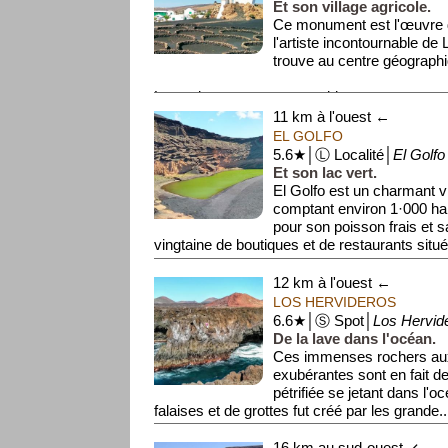
Et son village agricole.
Ce monument est l'œuvre 
l'artiste incontournable de
trouve au centre géograph
La sculpture est un assemblag...
11 km à l'ouest ←
EL GOLFO
5.6★│Ⓛ Localité│
El Golfo
Et son lac vert.
El Golfo est un charmant v
comptant environ 1·000 habi
pour son poisson frais et s
vingtaine de boutiques et de restaurants situé.
12 km à l'ouest ←
LOS HERVIDEROS
6.6★│Ⓢ Spot│
Los Hervid
De la lave dans l'océan.
Ces immenses rochers au
exubérantes sont en fait 
pétrifiée se jetant dans l'
falaises et de grottes fut créé par les grande..