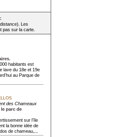
:
 distance). Les
t pas sur la carte.
ires.
·000 habitants est
e lave du 18e et 19e
urd'hui au Parque de
ELLOS
nt des Chameaux
le parc de
rtissement sur l'île
ent la bonne idée de
 dos de chameau,...