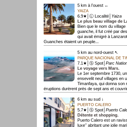
5 km à l'ouest ←
YAIZA
6.9★│Ⓛ Localité│
Yaiza
Le plus beau village de L
Bien que le nom du village s
guanche, il fut créé par d
qui avait émigré à Lanzaro
Guanches étaient un peuple...
5 km au nord-ouest ↖
PARQUE NACIONAL DE T
7.1★│Ⓢ Spot│
Parc Natio
Le voyage vers Mars.
Le 1er septembre 1730, un
ensevelit neuf villages en u
Timanfaya, qui donna son 
éruptions durèrent près de sept ans et couvrir
6 km au sud ↓
PUERTO CALERO
5.7★│Ⓢ Spot│
Puerto Cal
Détente et shopping.
Puerto Calero est un ravissa
luxe'' abritant une jolie mar