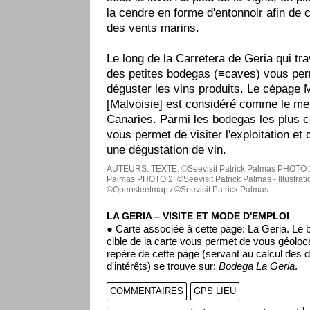
la cendre en forme d'entonnoir afin de c
des vents marins.
Le long de la Carretera de Geria qui tr
des petites bodegas (≡caves) vous per
déguster les vins produits. Le cépage 
[Malvoisie] est considéré comme le mei
Canaries. Parmi les bodegas les plus c
vous permet de visiter l'exploitation et
une dégustation de vin.
AUTEURS:
TEXTE: ©Seevisit Patrick Palmas
PHOTO 1:
Palmas
PHOTO 2: ©Seevisit Patrick Palmas - Illustrati
©Opensteetmap / ©Seevisit Patrick Palmas
LA GERIA ‒ VISITE ET MODE D'EMPLOI
● Carte associée à cette page: La Geria. Le 
cible de la carte vous permet de vous géoloca
repère de cette page (servant au calcul des d
d'intérêts) se trouve sur:
Bodega La Geria
.
COMMENTAIRES
GPS LIEU