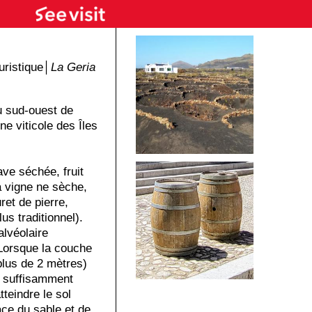
ristique│
La Geria
u sud-ouest de
ne viticole des Îles
ave séchée, fruit
la vigne ne sèche,
ret de pierre,
us traditionnel).
lvéolaire
. Lorsque la couche
plus de 2 mètres)
u suffisamment
teindre le sol
ace du sable et de