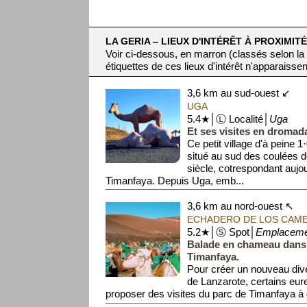
LA GERIA ‒ LIEUX D'INTÉRÊT À PROXIMITÉ
Voir ci-dessous, en marron (classés selon la
étiquettes de ces lieux d'intérêt n'apparaissen
3,6 km au sud-ouest ↙
UGA
5.4★│Ⓛ Localité│
Uga
Et ses visites en dromada
Ce petit village d'à peine 1
situé au sud des coulées d
siècle, cotrespondant aujo
Timanfaya. Depuis Uga, emb...
3,6 km au nord-ouest ↖
ECHADERO DE LOS CAM
5.2★│Ⓢ Spot│
Emplaceme
Balade en chameau dans 
Timanfaya.
Pour créer un nouveau dive
de Lanzarote, certains eur
proposer des visites du parc de Timanfaya à