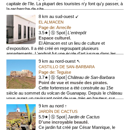
capitale de l'île. La plupart des touristes n'y font qu'y passer, à
la recherche de site...
8 km au sud-ouest ↙
EL ALMACEN
Page de: Arrecife
3.5★│Ⓢ Spot│
L'entrepôt
Espace culturel.
El Almacen est un lieu de culture et
d'exposition. Il a été créé en regroupant plusieurs
appartements. L'endroit fut une école d'art jusque dans les
années 1970, quand César Manriqu...
9 km au nord-ouest ↖
CASTILLO DE SAN-BARBARA
Page de: Teguise
3.7★│Ⓢ Spot│
Château de San-Barbara
Point de vue et musée des pirates.
Cette forteresse a été construite au 15e
siècle au sommet du volcan de Guanapay. Depuis le château
vous aurez un ravissant point de vue, très en hauteur, sur
Tegu...
9 km au nord ↑
JARDÍN DE CACTUS
5.9★│Ⓢ Spot│
Jardin de Cactus
D'une incroyable beauté.
Ce jardin fut créé par César Manrique, le