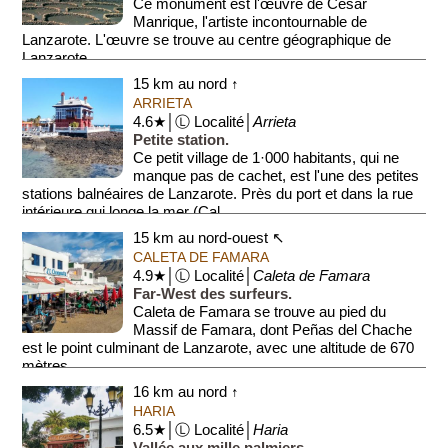
Ce monument est l'œuvre de César
Manrique, l'artiste incontournable de
Lanzarote. L'œuvre se trouve au centre géographique de
Lanzarote.
15 km au nord ↑
La sculpture est un assemblag...
ARRIETA
4.6★│Ⓛ Localité│
Arrieta
Petite station.
Ce petit village de 1·000 habitants, qui ne
manque pas de cachet, est l'une des petites
stations balnéaires de Lanzarote. Près du port et dans la rue
intérieure qui longe la mer (Cal...
15 km au nord-ouest ↖
CALETA DE FAMARA
4.9★│Ⓛ Localité│
Caleta de Famara
Far-West des surfeurs.
Caleta de Famara se trouve au pied du
Massif de Famara, dont Peñas del Chache
est le point culminant de Lanzarote, avec une altitude de 670
mètres.
16 km au nord ↑
Avec les montagnes p...
HARIA
6.5★│Ⓛ Localité│
Haria
Vallée aux mille palmiers.