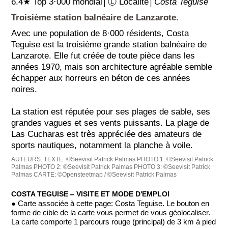
6.4★ Top 3·000 mondial│Ⓛ Localité│
Costa Teguise
Troisième station balnéaire de Lanzarote.
Avec une population de 8·000 résidents, Costa
Teguise est la troisième grande station balnéaire de
Lanzarote. Elle fut créée de toute pièce dans les
années 1970, mais son architecture agréable semble
échapper aux horreurs en béton de ces années
noires.
La station est réputée pour ses plages de sable, ses
grandes vagues et ses vents puissants. La plage de
Las Cucharas est très appréciée des amateurs de
sports nautiques, notamment la planche à voile.
AUTEURS:
TEXTE: ©Seevisit Patrick Palmas
PHOTO 1: ©Seevisit Patrick
Palmas
PHOTO 2: ©Seevisit Patrick Palmas
PHOTO 3: ©Seevisit Patrick
Palmas
CARTE: ©Opensteetmap / ©Seevisit Patrick Palmas
COSTA TEGUISE ‒ VISITE ET MODE D'EMPLOI
● Carte associée à cette page: Costa Teguise. Le bouton en
forme de cible de la carte vous permet de vous géolocaliser.
La carte comporte 1 parcours rouge (principal) de 3 km à pied