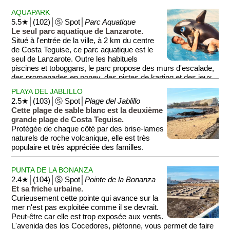
dessous, notamment des tortues, des raies et même des
AQUAPARK
requins. Si vous aimez les requins, sachez que si vous avez
5.5★│(102)│Ⓢ Spot│
Parc Aquatique
votre brevet de plongée et 250 euros, il vous sera même
Le seul parc aquatique de Lanzarote.
possible de nager avec un requin nourrice de 180 mètre de
Situé à l'entrée de la ville, à 2 km du centre
long et avec plusieurs autres requins plus petits. Moins
de Costa Teguise, ce parc aquatique est le
''dangereux'', certains bassins vous permettent de toucher et
seul de Lanzarote. Outre les habituels
de caresser les animaux, tels que les étoiles de mer. Attention
piscines et toboggans, le parc propose des murs d'escalade,
à ne pas vous faire croquer quand même!
des promenades en poney, des pistes de karting et des jeux
de paintball. Attention, le parc est fermé en hiver.
PLAYA DEL JABLILLO
2.5★│(103)│Ⓢ Spot│
Plage del Jablillo
Cette plage de sable blanc est la deuxième
grande plage de Costa Teguise.
Protégée de chaque côté par des brise-lames
naturels de roche volcanique, elle est très
populaire et très appréciée des familles.
PUNTA DE LA BONANZA
2.4★│(104)│Ⓢ Spot│
Pointe de la Bonanza
Et sa friche urbaine.
Curieusement cette pointe qui avance sur la
mer n'est pas exploitée comme il se devrait.
Peut-être car elle est trop exposée aux vents.
L'avenida des los Cocedores, piétonne, vous permet de faire