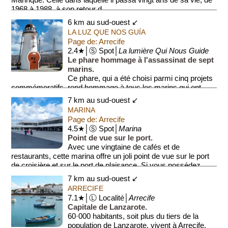
1968 à 1988, à son retour d...
6 km au sud-ouest ↙
LA LUZ QUE NOS GUÍA
Page de: Arrecife
2.4★│Ⓢ Spot│
La lumière Qui Nous Guide
Le phare hommage à l'assassinat de sept
marins.
Ce phare, qui a été choisi parmi cinq projets
commémoratifs, rend hommage à tous les marins qui ont
contribué au développement d'Arrecife. Il rend ég...
7 km au sud-ouest ↙
MARINA
Page de: Arrecife
4.5★│Ⓢ Spot│
Marina
Point de vue sur le port.
Avec une vingtaine de cafés et de
restaurants, cette marina offre un joli point de vue sur le port
de croisière et sur le port de plaisance. Si vous possédez
votre propre y...
7 km au sud-ouest ↙
ARRECIFE
7.1★│Ⓛ Localité│
Arrecife
Capitale de Lanzarote.
60·000 habitants, soit plus du tiers de la
population de Lanzarote, vivent à Arrecife,