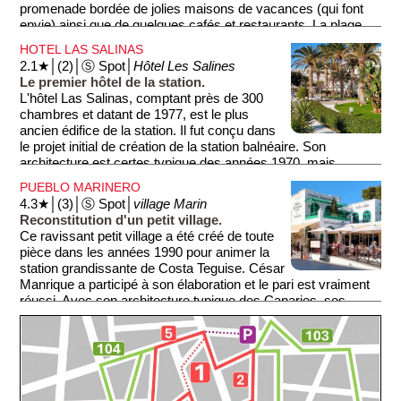
promenade bordée de jolies maisons de vacances (qui font
envie) ainsi que de quelques cafés et restaurants. La plage
est idéale pour les familles, avec location de transats et de
HOTEL LAS SALINAS
pédalos ainsi que des activités d'initiation au surf, à la planche
2.1★│(2)│Ⓢ Spot│
Hôtel Les Salines
à voile ou à la plongée sous-marine.
Le premier hôtel de la station.
L'hôtel Las Salinas, comptant près de 300
chambres et datant de 1977, est le plus
ancien édifice de la station. Il fut conçu dans
le projet initial de création de la station balnéaire. Son
architecture est certes typique des années 1970, mais
curieusement, ici, ce gigantesque complexe s'intègre
PUEBLO MARINERO
parfaitement dans son environnement. Peut-être grâce aux
4.3★│(3)│Ⓢ Spot│
village Marin
palmiers ou à César Manrique, le grand artiste local, qui a
Reconstitution d'un petit village.
participé à sa conception, notamment à la conception de ses
Ce ravissant petit village a été créé de toute
trois ravissants jardins.
pièce dans les années 1990 pour animer la
station grandissante de Costa Teguise. César
Manrique a participé à son élaboration et le pari est vraiment
réussi. Avec son architecture typique des Canaries, ses
restaurants et ses boutiques qui bordent sa jolie petite place,
le lieu est vraiment agréable, même s'il n'est pas en bord de
mer. Sur la place a lieu un petit marché les mercredis et
vendredis soirs.