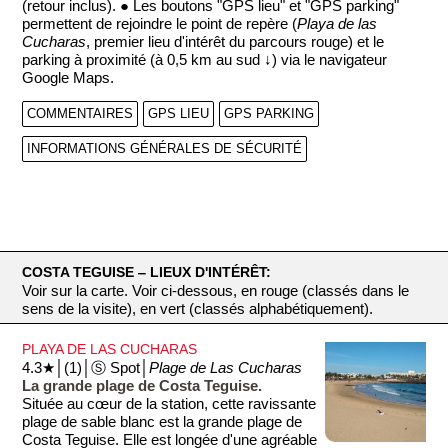
(retour inclus). ● Les boutons "GPS lieu" et "GPS parking"
permettent de rejoindre le point de repère (
Playa de las
Cucharas
, premier lieu d'intérêt du parcours rouge) et le
parking à proximité (à 0,5 km au sud ↓) via le navigateur
Google Maps.
COMMENTAIRES
GPS LIEU
GPS PARKING
INFORMATIONS GÉNÉRALES DE SÉCURITÉ
COSTA TEGUISE ‒ LIEUX D'INTÉRÊT:
Voir sur la carte. Voir ci-dessous, en rouge (classés dans le
sens de la visite), en vert (classés alphabétiquement).
PLAYA DE LAS CUCHARAS
4.3★│(1)│Ⓢ Spot│
Plage de Las Cucharas
La grande plage de Costa Teguise.
Située au cœur de la station, cette ravissante
plage de sable blanc est la grande plage de
Costa Teguise. Elle est longée d'une agréable