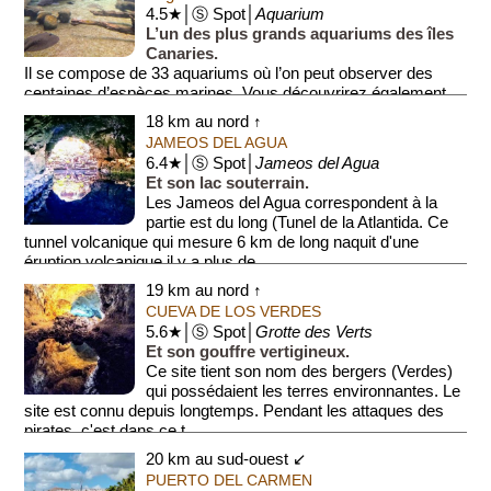
4.5★│Ⓢ Spot│
Aquarium
L’un des plus grands aquariums des îles
Canaries.
Il se compose de 33 aquariums où l’on peut observer des
centaines d’espèces marines. Vous découvrirez également
un tunnel à requins et trois aqua...
18 km au nord ↑
JAMEOS DEL AGUA
6.4★│Ⓢ Spot│
Jameos del Agua
Et son lac souterrain.
Les Jameos del Agua correspondent à la
partie est du long (Tunel de la Atlantida. Ce
tunnel volcanique qui mesure 6 km de long naquit d'une
éruption volcanique il y a plus de ...
19 km au nord ↑
CUEVA DE LOS VERDES
5.6★│Ⓢ Spot│
Grotte des Verts
Et son gouffre vertigineux.
Ce site tient son nom des bergers (Verdes)
qui possédaient les terres environnantes. Le
site est connu depuis longtemps. Pendant les attaques des
pirates, c'est dans ce t...
20 km au sud-ouest ↙
PUERTO DEL CARMEN