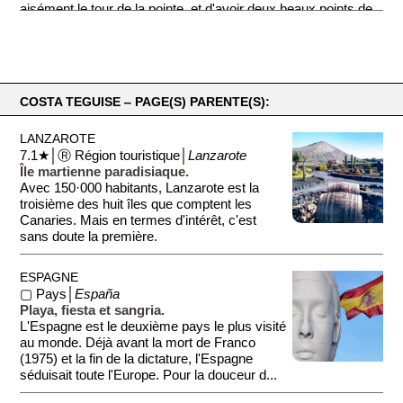
aisément le tour de la pointe, et d'avoir deux beaux points de
vue sur les deux grandes plages de Costa Teguise, à l'ouest
et à l'est. Peu de gens semblent ''s'aventurer'' à faire le tour
de la pointe. Il faut dire qu'à ce niveau il n'y a plus guère de
cafés et de restaurants... Vous pourrez en revanche découvrir
une friche industrielle avec ses fondations inachevées. Si
COSTA TEGUISE ‒ PAGE(S) PARENTE(S):
vous avez des informations sur cette zone, merci de nous les
envoyer.
LANZAROTE
7.1★│Ⓡ Région touristique│
Lanzarote
Île martienne paradisiaque.
Avec 150·000 habitants, Lanzarote est la
troisième des huit îles que comptent les
Canaries. Mais en termes d'intérêt, c'est
sans doute la première.
L'île possède ...
ESPAGNE
▢ Pays│
España
Playa, fiesta et sangria.
L'Espagne est le deuxième pays le plus visité
au monde. Déjà avant la mort de Franco
(1975) et la fin de la dictature, l'Espagne
séduisait toute l'Europe. Pour la douceur d...