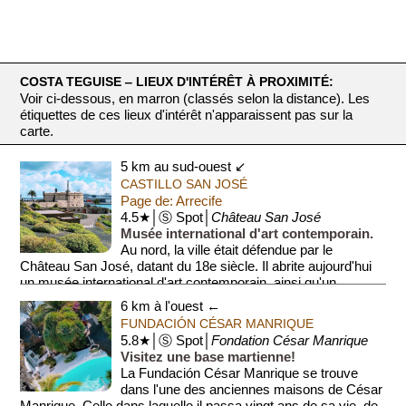
COSTA TEGUISE ‒ LIEUX D'INTÉRÊT À PROXIMITÉ:
Voir ci-dessous, en marron (classés selon la distance). Les
étiquettes de ces lieux d'intérêt n'apparaissent pas sur la
carte.
5 km au sud-ouest ↙
CASTILLO SAN JOSÉ
Page de: Arrecife
4.5★│Ⓢ Spot│
Château San José
Musée international d'art contemporain.
Au nord, la ville était défendue par le
Château San José, datant du 18e siècle. Il abrite aujourd'hui
un musée international d'art contemporain, ainsi qu'un ...
6 km à l'ouest ←
FUNDACIÓN CÉSAR MANRIQUE
5.8★│Ⓢ Spot│
Fondation César Manrique
Visitez une base martienne!
La Fundación César Manrique se trouve
dans l'une des anciennes maisons de César
Manrique. Celle dans laquelle il passa vingt ans de sa vie, de