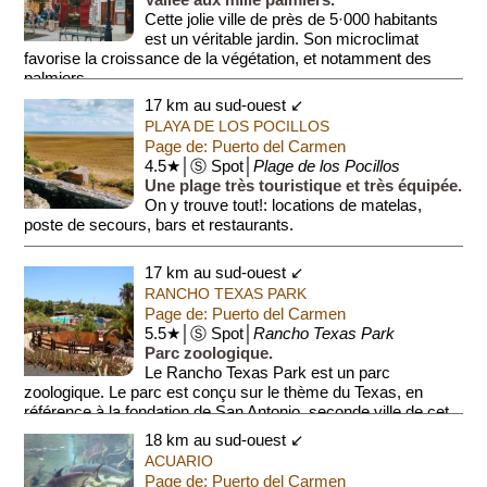
Cette jolie ville de près de 5·000 habitants
est un véritable jardin. Son microclimat
favorise la croissance de la végétation, et notamment des
palmiers.
17 km au sud-ouest ↙
C'est dan...
PLAYA DE LOS POCILLOS
Page de: Puerto del Carmen
4.5★│Ⓢ Spot│
Plage de los Pocillos
Une plage très touristique et très équipée.
On y trouve tout!: locations de matelas,
poste de secours, bars et restaurants.
17 km au sud-ouest ↙
RANCHO TEXAS PARK
Page de: Puerto del Carmen
5.5★│Ⓢ Spot│
Rancho Texas Park
Parc zoologique.
Le Rancho Texas Park est un parc
zoologique. Le parc est conçu sur le thème du Texas, en
référence à la fondation de San Antonio, seconde ville de cet
État, par les colons de Lanzar...
18 km au sud-ouest ↙
ACUARIO
Page de: Puerto del Carmen