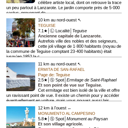
célèbre artiste local, dont on retrouve la trace
un peu partout à Lanzarote. Le jardin comporte près de 5·000
cactus, provenant de...
10 km au nord-ouest ↖
TEGUISE
7.1★│Ⓛ Localité│
Teguise
Ancienne capitale de Lanzarote.
Autrefois ville des nobles et des seigneurs,
cette joli village de 1·800 habitants (noyau de
la commune de Teguise comptant 23·400 habitants) était
jusqu'en 1852 la c...
11 km au nord-ouest ↖
ERMITA DE SAN-RAFAEL
Page de: Teguise
2.5★│Ⓢ Spot│
Ermitage de Saint-Raphael
Et son point de vue sur Teguise.
Cet ermitage est bien isolé de la ville et offre
un ravissant point de vue. Il existe un chemin pour y accéder
éventuellement en voiture, mais vous pouvez aussi lais...
12 km à l'ouest ←
MONUMENTO AL CAMPESINO
5.8★│Ⓢ Spot│
Monument au Paysan
Et son village agricole.