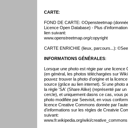
CARTE
:
FOND DE CARTE: ©Opensteetmap (données 
Licence Open Database) - Plus d'information s
lien suivant:
www.openstreetmap.org/copyright
CARTE ENRICHIE (lieux, parcours...): ©Seev
INFORMATIONS GÉNÉRALES
:
Lorsque une photo est régie par une licenc
(en général, les photos téléchargées sur Wikip
pouvez trouver la photo d'origine et la licenc
source (grâce au lien internet). Si une photo 
la règle 'SA' (Share Alike) (représenté par un
cercle), et uniquement dasns ce cas, vous pou
photo modifiée par Seevisit, en vous conform
licence Creative Commons donnée par l'auteur
d'informations sur les règles de Creatvie Co
suivant:
www.fr.wikipedia.org/wiki/creative_commons