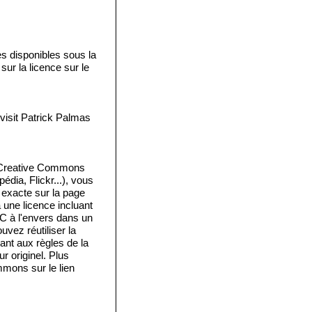
disponibles sous la
ur la licence sur le
isit Patrick Palmas
e Creative Commons
édia, Flickr...), vous
e exacte sur la page
a une licence incluant
 C à l'envers dans un
vez réutiliser la
ant aux règles de la
 originel. Plus
mmons sur le lien