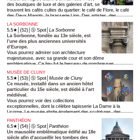
des boutiques de luxe et des galeries d’art, se
trouvent les cafés cultes du quartier: le café de Flore, le café
des Deux Magots, la brasserie Lipp. Des artistes, des
intellectuels, des quidams, ou de simples touristes, viennent
LA SORBONNE
depuis le début du 20e siècle y prendre un verre.
5.5★│(52)│Ⓢ Spot│
La Sorbonne
La Sorbonne, fondée au 13e siècle, est
l’une des plus anciennes universités
d’Europe.
Vous pourrez admirer son architecture
majestueuse, avec sa grande cour et son dôme
emblématique. Ce lieu fut le berceau de nombreuses
réformes éducatives et intellectuelles. La Sorbonne accueillit
MUSÉE DE CLUNY
des penseurs célèbres, tels que Descartes et Rousseau.
5.5★│(53)│Ⓢ Spot│
Musée de Cluny
Aujourd’hui, elle continue d’être un centre d’excellence
Ce musée, installé dans un ancien hôtel
académique, attirant des étudiants du monde entier.
particulier du 15e siècle, est dédié à l’art
médiéval.
Vous pourrez voir des collections
exceptionnelles, dont la célèbre tapisserie La Dame à la
Licorne. Le musée abrite également des sculptures, des
manuscrits et des objets du quotidien du Moyen Âge. En
PANTHÉON
visitant ce lieu, vous découvrirez l’histoire de la période
6.5★│(54)│Ⓢ Spot│
Panthéon
médiévale à travers des œuvres d’art fascinantes. Les jardins
Un mausolée emblématique édifié au 18e
du musée, paisibles et bien entretenus, offrent un cadre
siècle afin d'accueillir les tombes des
agréable pour se détendre après votre visite.