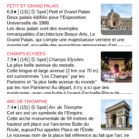
spectaculaire sur le Grand Palais (un palais édifié également
PETIT ET GRAND PALAIS
pour l'Exposition Universelle). Le pont est un lieu prisé des
6.8★│(13)│Ⓢ Spot│
Petit et Grand Palais
touristes pour des promenades romantiques et des photos
Deux palais édifiés pour l'Exposition
inoubliables.
Universelle de 1900.
Les deux palais sont des exemples
remarquables d'architecture Beaux-Arts. Le
Grand Palais, qui compte une majestueuse verrière et une
grande nef, accueille des expositions temporaires d'art
contemporain et des événements culturels. Le Petit Palais,
CHAMPS ELYSÉES
abritant un musée des Beaux-Arts, expose des œuvres de
7.9★│(14)│Ⓢ Spot│
Champs Elysées
maîtres tels que Monet et Van Gogh.
La plus belle avenue du monde.
Cette longue et large avenue (2 km sur 70 m)
est surnommée ''Les Champs'' par les
Parisiens et ''la plus belle avenue du monde''
par les non Parisiens! Au départ, il n'y a ici que des
marécages, avec une butte à l'ouest (l'actuelle Place de
l'Étoile, autrefois Butte du Roule) et le Palais des Tuileries à
ARC DE TRIOMPHE
l'est (l'actuel Louvre, autrefois palais du roi). D'où la volonté
7.4★│(15)│Ⓢ Spot│
Arc de Triomphe
du roi Louis XIV d'aménager l'endroit en avenue somptueuse.
Cet arc est un symbole de l'Empire.
C'est chose faite en 1670, avec l'architecte Le Nôtre aux
Cette arche monumentale de 59 mètres de
manettes: LeGrand-Cours est né: une large avenue plantée
hauteur prit place sur l'ancienne Butte du
de tilleuls et bordée de pelouses. Un endroit idéal pour la
Roule, aujourd'hui appelée Place de l'Étoile.
promenade. À partir de 1720, le roi annexe le village du Roule
Le nouveau nom de la place fait référence au fait que l'arc se
et puis fait construire des immeubles sur l'avenue: les