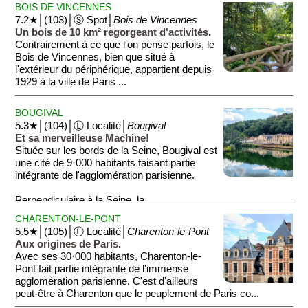
Le ...
BOIS DE VINCENNES
7.2★│(103)│Ⓢ Spot│
Bois de Vincennes
Un bois de 10 km² regorgeant d'activités.
Contrairement à ce que l'on pense parfois, le
Bois de Vincennes, bien que situé à
l'extérieur du périphérique, appartient depuis
1929 à la ville de Paris ...
BOUGIVAL
5.3★│(104)│Ⓛ Localité│
Bougival
Et sa merveilleuse Machine!
Située sur les bords de la Seine, Bougival est
une cité de 9·000 habitants faisant partie
intégrante de l'agglomération parisienne.
Perpendiculaire à la Seine, la ...
CHARENTON-LE-PONT
5.5★│(105)│Ⓛ Localité│
Charenton-le-Pont
Aux origines de Paris.
Avec ses 30·000 habitants, Charenton-le-
Pont fait partie intégrante de l'immense
agglomération parisienne. C'est d'ailleurs
peut-être à Charenton que le peuplement de Paris co...