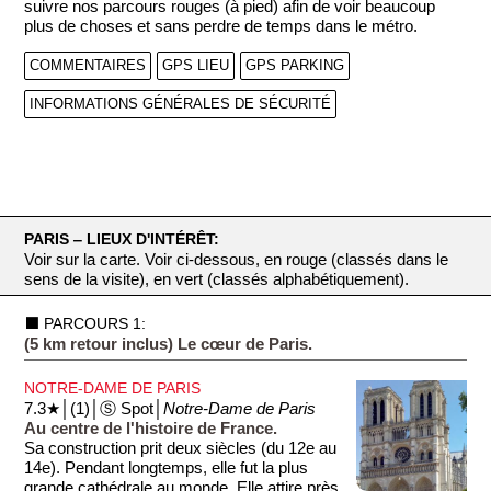
suivre nos parcours rouges (à pied) afin de voir beaucoup
plus de choses et sans perdre de temps dans le métro.
COMMENTAIRES
GPS LIEU
GPS PARKING
INFORMATIONS GÉNÉRALES DE SÉCURITÉ
PARIS ‒ LIEUX D'INTÉRÊT:
Voir sur la carte. Voir ci-dessous, en rouge (classés dans le
sens de la visite), en vert (classés alphabétiquement).
⬛ PARCOURS 1:
(5 km retour inclus) Le cœur de Paris.
NOTRE-DAME DE PARIS
7.3★│(1)│Ⓢ Spot│
Notre-Dame de Paris
Au centre de l'histoire de France.
Sa construction prit deux siècles (du 12e au
14e). Pendant longtemps, elle fut la plus
grande cathédrale au monde. Elle attire près