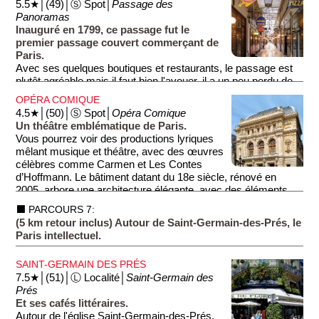
5.5★│(49)│Ⓢ Spot│
Passage des
transactions boursières de façon manuelle) sont aujourd'hui
Panoramas
utilisées comme salles de conférence et de congrès. Le
Inauguré en 1799, ce passage fut le
palais ne propose pas de visite touristique.
premier passage couvert commerçant de
Paris.
Avec ses quelques boutiques et restaurants, le passage est
plutôt agréable mais il faut bien l'avouer, il a un peu perdu de
sa splendeur d'autrefois. C'est d'ailleurs malheureusement le
OPÉRA COMIQUE
cas de beaucoup de passages couverts. Au 19e siècle, les
4.5★│(50)│Ⓢ Spot│
Opéra Comique
passages couverts étaient devenus très à la mode, une
Un théâtre emblématique de Paris.
invention parisienne qui fut ensuite copiée dans toute l'Europe.
Vous pourrez voir des productions lyriques
Sur les 50 passages qui furent construits à Paris, environ 20
mêlant musique et théâtre, avec des œuvres
sont toujours en activité mais peinent à séduire la clientèle du
célèbres comme Carmen et Les Contes
21e siècle habituée aux centres commerciaux géants ou aux
d’Hoffmann. Le bâtiment datant du 18e siècle, rénové en
achats en ligne... Un autre passage (Passage Jouffroy - voir
2005, arbore une architecture élégante, avec des éléments
section dédiée) lui faisant face semble avoir un peu mieux
baroques et néoclassiques. En visitant ce lieu, vous
résisté.
⬛ PARCOURS 7:
découvrirez l’histoire de l’opéra français et son influence sur la
(5 km retour inclus) Autour de Saint-Germain-des-Prés, le
culture. La salle de spectacle, dotée d’une excellente
Paris intellectuel.
acoustique, offre une expérience inoubliable aux amateurs de
musique.
SAINT-GERMAIN DES PRÉS
7.5★│(51)│Ⓛ Localité│
Saint-Germain des
Prés
Et ses cafés littéraires.
Autour de l'église Saint-Germain-des-Prés,