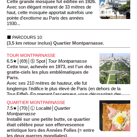
Cette grande mosquée fut édifiée en 1926.
Avec son élégant minaret de 33 mètres de
haut, cette mosquée apportait autrefois une
pointe d'exotisme au Paris des années
1930...
L'intérieur de la mosquée est orné de mosaïques et de
⬛ PARCOURS 10:
calligraphies, créant une atmosphère sereine. En visitant ce
(3,5 km retour inclus) Quartier Montparnasse.
lieu, vous découvrirez également un café servant des
spécialités nord-africaines, ainsi qu’un hammam traditionnel.
TOUR MONTPARNASSE
6.5★│(69)│Ⓢ Spot│
Tour Montparnasse
Cette tour, achevée en 1973, est l'un des
gratte-ciels les plus emblématiques de
Paris.
Avec ses 210 mètres de hauteur, elle fut
longtemps l'édifice le plus élevé de Paris (en dehors de la
Tour Eiffel). En prenant l'ascenseur, vous découvrirez des
écrans interactifs présentant l’histoire de la ville et ses
QUARTIER MONTPARNASSE
monuments. La tour abrite des bureaux (dans les étages) et
7.5★│(70)│Ⓛ Localité│
Quartier
des commerces (au rez-de-chaussée) mais son intérêt
Montparnasse
touristique majeur est sa vue panoramique (au 56e étage) à
Installé sur une petite butte, ce quartier
360 degrés sur Paris. La tour est assez laide et ses
était célèbre pour son effervescence
détracteurs s'accordent à dire que l'avantage du panorama
artistique lors des Années Folles (≡ entre
depuis la tour est qu'on ne la voit pas!
les deux guerres mondiales).