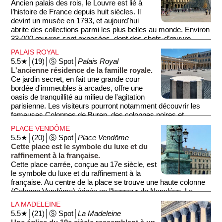
Ancien palais des rois, le Louvre est lié à
l'érotisme, ne ratez pas le tableau sulfureux de ''L'Origine du
l’histoire de France depuis huit siècles. Il
monde'' de Gustave Courbet (1819-1877) montrant un sexe
devint un musée en 1793, et aujourd'hui
de femme en gros plan.
abrite des collections parmi les plus belles au monde. Environ
33·000 œuvres sont exposées, dont des chefs-d’œuvre
mondialement connus comme La Joconde.
PALAIS ROYAL
5.5★│(19)│Ⓢ Spot│
Palais Royal
L'ancienne résidence de la famille royale.
Ce jardin secret, en fait une grande cour
bordée d'immeubles à arcades, offre une
oasis de tranquillité au milieu de l'agitation
parisienne. Les visiteurs pourront notamment découvrir les
fameuses Colonnes de Buren, des colonnes noires et
blanches contemporaines.
PLACE VENDÔME
5.5★│(20)│Ⓢ Spot│
Place Vendôme
Cette place est le symbole du luxe et du
raffinement à la française.
Cette place carrée, conçue au 17e siècle, est
le symbole du luxe et du raffinement à la
française. Au centre de la place se trouve une haute colonne
(Colonne Vendôme) érigée en l'honneur de Napoléon. La
place est bordée de boutiques de joailleries prestigieuses.
LA MADELEINE
5.5★│(21)│Ⓢ Spot│
La Madeleine