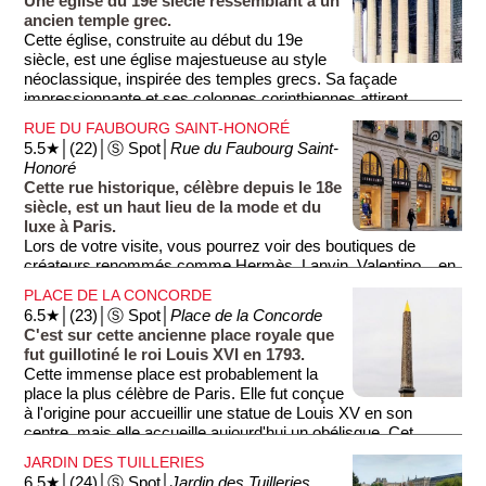
Une église du 19e siècle ressemblant à un
ancien temple grec.
Cette église, construite au début du 19e
siècle, est une église majestueuse au style
néoclassique, inspirée des temples grecs. Sa façade
impressionnante et ses colonnes corinthiennes attirent
l’attention des passants, notamment depuis la Place de la
RUE DU FAUBOURG SAINT-HONORÉ
Concorde.
5.5★│(22)│Ⓢ Spot│
Rue du Faubourg Saint-
Honoré
Cette rue historique, célèbre depuis le 18e
siècle, est un haut lieu de la mode et du
luxe à Paris.
Lors de votre visite, vous pourrez voir des boutiques de
créateurs renommés comme Hermès, Lanvin, Valentino... en
somme, le paradis des accros au shopping... Les autres
PLACE DE LA CONCORDE
profiteront également des galeries d'art, des concept stores et
6.5★│(23)│Ⓢ Spot│
Place de la Concorde
des cafés restaurants...
C'est sur cette ancienne place royale que
fut guillotiné le roi Louis XVI en 1793.
Cette immense place est probablement la
place la plus célèbre de Paris. Elle fut conçue
à l'origine pour accueillir une statue de Louis XV en son
centre, mais elle accueille aujourd'hui un obélisque. Cet
obélisque de 23 mètres de haut provenant de Louxor fut offert
JARDIN DES TUILLERIES
à la France en 1830.
6.5★│(24)│Ⓢ Spot│
Jardin des Tuilleries