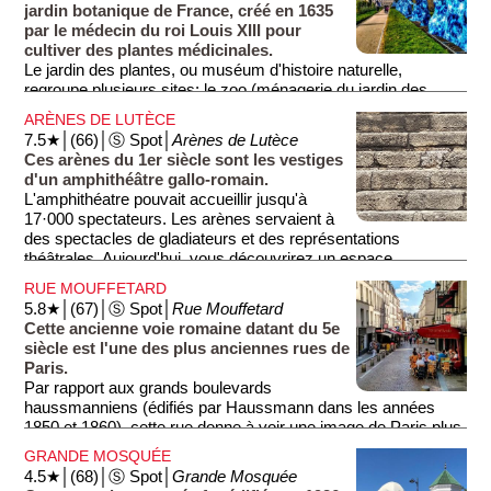
scène remarquable et passionnante. Les thèmes de
jardin botanique de France, créé en 1635
l'évolution sont présentés sous de multiples formes (cabinet
par le médecin du roi Louis XIII pour
de réalité virtuelle, galerie des enfants) très pédagogiques. Le
cultiver des plantes médicinales.
rôle des humains dans la compréhension de l'évolution mais
Le jardin des plantes, ou muséum d'histoire naturelle,
aussi dans les processus d'évolution eux-mêmes est très
regroupe plusieurs sites: le zoo (ménagerie du jardin des
bien présenté.
plantes), le jardin des plantes dont la visite est gratuite, des
ARÈNES DE LUTÈCE
bibliothèques également gratuites, la galerie de minéralogie et
7.5★│(66)│Ⓢ Spot│
Arènes de Lutèce
géologie, la galerie de paléontologie et d'anatomie comparée
Ces arènes du 1er siècle sont les vestiges
et enfin la Grande Galerie de l'Évolution. Autant dire qu'il est
d'un amphithéâtre gallo-romain.
impossible de tout voir en une seule visite et la visite se
L'amphithéatre pouvait accueillir jusqu'à
prépare grâce à la billetterie en ligne. Pour une visite familiale,
17·000 spectateurs. Les arènes servaient à
la Grande Galerie de l'Évolution s'offre au plus grand nombre.
des spectacles de gladiateurs et des représentations
théâtrales. Aujourd'hui, vous découvrirez un espace
verdoyant où se déroulent des événements culturels et des
RUE MOUFFETARD
concerts.
5.8★│(67)│Ⓢ Spot│
Rue Mouffetard
Cette ancienne voie romaine datant du 5e
siècle est l'une des plus anciennes rues de
Paris.
Par rapport aux grands boulevards
haussmanniens (édifiés par Haussmann dans les années
1850 et 1860), cette rue donne à voir une image de Paris plus
médiéval: une rue sineuse et pentue bordée de nombreux
GRANDE MOSQUÉE
commerces traditionnels (alimentation, cafés, restaurants,
4.5★│(68)│Ⓢ Spot│
Grande Mosquée
marchés...).