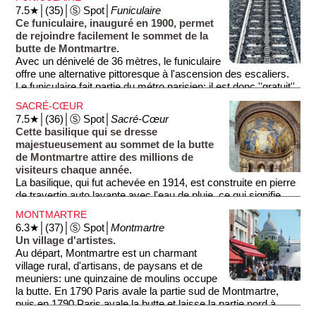
monde, le Moulin Rouge.
7.5★│(35)│Ⓢ Spot│
Funiculaire
Ce funiculaire, inauguré en 1900, permet
de rejoindre facilement le sommet de la
butte de Montmartre.
Avec un dénivelé de 36 mètres, le funiculaire
offre une alternative pittoresque à l'ascension des escaliers.
Le funiculaire fait partie du métro parisien; il est donc ''gratuit''
si vous êtes en possession d'une carte illimitée.
SACRÉ-CŒUR
7.5★│(36)│Ⓢ Spot│
Sacré-Cœur
Cette basilique qui se dresse
majestueusement au sommet de la butte
de Montmartre attire des millions de
visiteurs chaque année.
La basilique, qui fut achevée en 1914, est construite en pierre
de travertin auto lavante avec l'eau de pluie, ce qui signifie
que le monument reste toujours d'une parfaite blancheur
MONTMARTRE
(photo 2).
6.3★│(37)│Ⓢ Spot│
Montmartre
Un village d'artistes.
Selon certains, après un siècle de déchéance, la France
Au départ, Montmartre est un charmant
perdit la guerre contre la Prusse (en 1870), suite à une
village rural, d'artisans, de paysans et de
punition divine. C'est pour se racheter que la France
meuniers: une quinzaine de moulins occupe
construisit cette basilique...
la butte. En 1790 Paris avale la partie sud de Montmartre,
puis en 1790 Paris avale la butte et laisse la partie nord à
Comme en témoigne son imposant dôme, son architecture