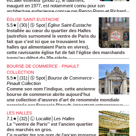
escalier extérieur (photo 2), le bâtiment,
inauguré en 1977, est notamment connu pour son
architecture audacieuse conçue par Renzo Piano et Richard
Rogers.
ÉGLISE SAINT-EUSTACHE
5.5★│(30)│Ⓢ Spot│
Église Saint-Eustache
Le bâtiment abrite le Centre Pompidou comptant la plus
Installée au cœur du quartier des Halles
grande collection d'art moderne et contemporain en Europe.
(autrefois surnommé le ventre de Paris du
Le musée offre également une vue panoramique sur Paris
fait que c'est ici que se trouvaient les
depuis son toit-terrasse.
halles qui alimentaient Paris en vivres),
cette ravissante église fut de fait l'église des marchands
jusqu'au début du 20e siècle.
L'église, construite au 16e et 17e siècles, est un chef-d'œuvre
BOURSE DE COMMERCE - PINAULT
de l'architecture gothique et Renaissance. Le monument se
COLLECTION
distingue par sa façade ornée et son orgue, l'un des plus
5.5★│(31)│Ⓢ Spot│
Bourse de Commerce -
grands de France, inauguré en 1637.
Pinault Collection
Comme son nom l'indique, cette ancienne
bourse de commerce abrite aujourd'hui
une collection d'œuvres d'art de renommée mondiale
parrainée par François Pinault, important entrepreneur
français.
LES HALLES
Afin d'abriter la collection d'art contemporain, le bâtiment
7.1★│(32)│Ⓛ Localité│
Les Halles
(datant du 18e siècle) fut entièrement réaménagé par
Le ''ventre de Paris'' est l'ancien quartier
l'architecte Tadao Ando.
des marchés en gros.
Ce quartier tire son nom de l’ancien immense