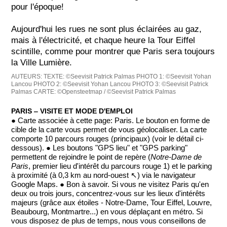
pour l'époque!
Aujourd'hui les rues ne sont plus éclairées au gaz,
mais à l'électricité, et chaque heure la Tour Eiffel
scintille, comme pour montrer que Paris sera toujours
la Ville Lumière.
AUTEURS:
TEXTE: ©Seevisit Patrick Palmas
PHOTO 1: ©Seevisit Yohan
Lancou
PHOTO 2: ©Seevisit Yohan Lancou
PHOTO 3: ©Seevisit Patrick
Palmas
CARTE: ©Opensteetmap / ©Seevisit Patrick Palmas
PARIS ‒ VISITE ET MODE D'EMPLOI
● Carte associée à cette page: Paris. Le bouton en forme de
cible de la carte vous permet de vous géolocaliser. La carte
comporte 10 parcours rouges (principaux) (voir le détail ci-
dessous). ● Les boutons "GPS lieu" et "GPS parking"
permettent de rejoindre le point de repère (
Notre-Dame de
Paris
, premier lieu d'intérêt du parcours rouge 1) et le parking
à proximité (à 0,3 km au nord-ouest ↖) via le navigateur
Google Maps. ● Bon à savoir. Si vous ne visitez Paris qu'en
deux ou trois jours, concentrez-vous sur les lieux d'intérêts
majeurs (grâce aux étoiles - Notre-Dame, Tour Eiffel, Louvre,
Beaubourg, Montmartre...) en vous déplaçant en métro. Si
vous disposez de plus de temps, nous vous conseillons de