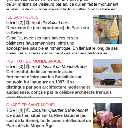
de 14 millions de visiteurs par an, ce qui en fait le monument
le plus visité d'Europe, devant la Tour Eiffel. Son histoire est
liée à l'histoire de France: elle fut le théâtre du sacre de
ÎLE SAINT-LOUIS
Napoléon et des funérailles du Général de Gaulle.
6.5★│(2)│Ⓢ Spot│
Île Saint-Louis
Deuxième île (en importance) de Paris sur
Devant la cathédrale se trouve le point zéro de toutes les
la Seine.
distances avec les villes françaises. Ce n'est pas surprenant
Cette île, avec ses rues pavées et ses
quand on sait que c'est ici, sur l'Île de la Cité, que Paris
bâtiments haussmanniens, offre une
naquit.
atmosphère paisible et romantique. En flânant le long de ses
quais, les visiteurs découvrent des glaciers historiques,
Le 15 avril 2019, un immense incendie ravaga la cathédrale.
comme le célèbre Berthillon, renommé pour ses délicieuses
La flèche monumentale de Notre-Dame, en flammes,
INSTITUT DU MONDE ARABE
glaces artisanales. Vous ne pourrez pas le rater car il y a
s'effondra deux heures après le début de l'incendie. Une
5.5★│(3)│Ⓢ Spot│
Institut du Monde Arabe
toujours une file d'attente presque aussi longue que l'île (700
dizaine d'heures et 400 pompiers furent nécessaires pour
Cet institut dédié au monde arabe,
mètres environ)! Les façades colorées des maisons, ainsi
éteindre l'incendie. Pratiquement toute la toiture partit en
fortement désiré par les Socialistes au
que la vue imprenable sur la cathédrale, en font un lieu
fumée. La cathedrale fut totalemt restaurée (casiement à
pouvoir, fut inauguré en 1987. Il se
incontournable pour les amoureux de Paris. L'Île Saint-Louis
lidentique) et rouvrit au public en 2025.
distingue par son architecture moderne et
incarne le charme intemporel de la Ville Lumière, invitant à la
audacieuse, conçue par le célèbre architecte français
détente et à la contemplation.
Jean Nouvel.
Ce lieu culturel unique vise à promouvoir la culture arabe en
QUARTIER SAINT-MICHEL
France et dans le monde. Les visiteurs y découvrent des
7.5★│(4)│Ⓛ Localité│
Quartier Saint-Michel
expositions variées, allant de l'art contemporain aux traditions
Ce quartier, situé sur la Rive Gauche (au
ancestrales, ainsi qu'une riche bibliothèque. La vue
sud de la Seine), fut le cœur intellectuel de
panoramique depuis la terrasse offre un panorama
Paris dès le Moyen-Âge.