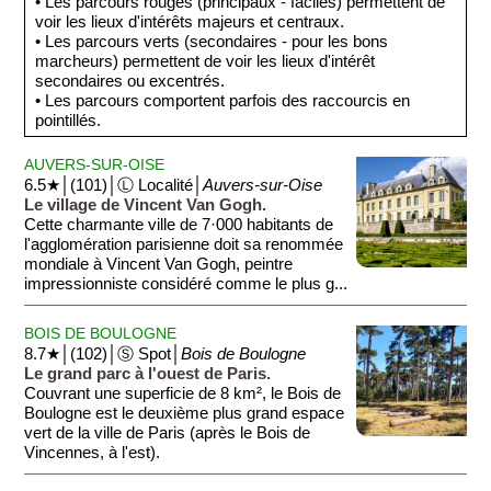
• Les parcours rouges (principaux - faciles) permettent de
voir les lieux d'intérêts majeurs et centraux.
• Les parcours verts (secondaires - pour les bons
marcheurs) permettent de voir les lieux d'intérêt
secondaires ou excentrés.
• Les parcours comportent parfois des raccourcis en
pointillés.
AUVERS-SUR-OISE
6.5★│(101)│Ⓛ Localité│
Auvers-sur-Oise
Le village de Vincent Van Gogh.
Cette charmante ville de 7·000 habitants de
l'agglomération parisienne doit sa renommée
mondiale à Vincent Van Gogh, peintre
impressionniste considéré comme le plus g...
BOIS DE BOULOGNE
8.7★│(102)│Ⓢ Spot│
Bois de Boulogne
Le grand parc à l'ouest de Paris.
Couvrant une superficie de 8 km², le Bois de
Boulogne est le deuxième plus grand espace
vert de la ville de Paris (après le Bois de
Vincennes, à l'est).