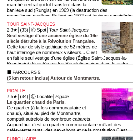
Le musée offre un parcours immersif à travers des
marché central qui fut transféré dans la
expositions temporaires et des installations artistiques,
banlieue sud (Rungis) en 1969 (la destruction des
mettant en avant des artistes tels que Damien Hirst et Cindy
magnifiques pavillons Baltard en 1973 est toujours considérée
Sherman. Les visiteurs peuvent également profiter d'un
aujourd'hui comme une terrible erreur, tant architecturale
TOUR SAINT-JACQUES
espace de restauration et d'une librairie.
qu'historique). Ce site est occupé aujourd'hui par un immense
2.3★│(33)│Ⓢ Spot│
Tour Saint-Jacques
centre commercial. On trouve également dans le quartier des
Seul vestige d'une ancienne église du 16e
nombreuses rues commerçantes piétonnes, un grand jardin,
siècle détruite à la Révolution Française.
l'ancienne Bourse de Paris, et l'église Saint-Eustache. Ne
Cette tour de style gothique de 52 mètres de
manquez pas la Rue Montorgueil, une agréable rue
haut interroge de nombreux visiteurs... C'est
commerçante piétonne très animée.
en fait le seul vestige d'une église (Église Saint-Jacques-la-
Métro: Les Halles
Boucherie) dévastée par les Révolutionnaires dans le cadre
de la déchristianisation de la France: destruction des églises
⬛ PARCOURS 5:
et monastères, assassinat des hommes et femmes d'églises,
(5 km retour inclus) Autour de Montmartre.
changement de nom des communes (par exemple, Saint-
Claude dans le Jura devint Condat)... Tout était bon pour
PIGALLE
effacer l'histoire chrétienne de la France, et aujourd'hui, le
7.5★│(34)│Ⓛ Localité│
Pigalle
massacre continue...
Le quartier chaud de Paris.
Ce quartier (à la fois communautaire et
La tour est ornée de sculptures et de gargouilles, offrant un
chaud), situé au pied de Montmartre,
aperçu de l'architecture médiévale. En vous approchant, vous
comptait autrefois de nombreux cabarets.
découvrirez un jardin paisible entourant la tour, propice à la
Aujourd'hui, c'est un quartier communautaire mêlant des
détente.
cafés-restaurants, des sex-shops et de la prostitution.C'est
dans ce quartier que se trouve le cabaret le plus célèbre au
FUNICULAIRE