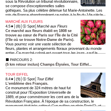
sous la Révolution un tribunal révolutionnaire,
nombreuses scènes bibliques représentées, notamment
se compose d'exceptionnelles salles
l'apocalypse sur la rosace. Le livret enfant offert est une
gothiques. Sa plus célèbre détenue fut Marie-Antoinette. Les
modalité ludique de découverte de cet édifice.
rois de France abandonnèrent ce palais à la fin du 14e siècle
pour y préférer le palais du Louvre ou le château de
MARCHÉ AUX FLEURS
Vincennes.
4.5★│(8)│Ⓢ Spot│
Marché aux Fleurs
Ce marché aux fleurs établi en 1808 se
trouve au cœur de Paris sur l'Île de la Cité
(l'île où se trouve Notre-Dame de Paris).
Vous pourrez voir une vaste sélection de
fleurs, plantes et arrangements floraux provenant du monde
entier. Ce marché coloré est ouvert tous les jours, sauf le
lundi, et attire les amateurs de botanique et les passants. En
⬛ PARCOURS 2:
flânant entre les étals, vous découvrirez également des
(5 km retour inclus) Champs Élysées, Tour Eiffel...
plantes rares et des accessoires pour le jardinage.
TOUR EIFFEL
8.4★│(9)│Ⓢ Spot│
Tour Eiffel
L'emblème des Français.
Ce monument de 324 mètres de haut fut
construit pour l'Exposition Universelle de
1889, et pour commémorer les cent ans de la
Révolution Française. À l'époque de sa construction, le
monument était très critiqué (''un pylône en plein Paris!''), et
comme la plupart des monuments de l'exposition, la Tour