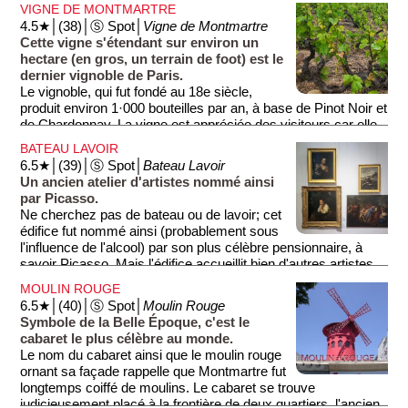
Saint-Ouen (une commune au nord de Paris). Dès la fin du
est de style romano-byzantin. À l'intérieur, vous pourrez
VIGNE DE MONTMARTRE
19e siècle, les artistes (Apollinaire, Picasso, Modigliani...)
admirer la plus grande mosaïque du monde, représentant le
4.5★│(38)│Ⓢ Spot│
Vigne de Montmartre
remplacent peu à peu les paysans et les meuniers.
Christ en majesté (photo 1). Depuis le parvis, vous
Cette vigne s'étendant sur environ un
Aujourd'hui, c'est le point culminant de la capitale, et le
bénéficierez d'une ravissante vue sur Paris (photo 3).
hectare (en gros, un terrain de foot) est le
''village'' est l'une des attractions majeures de Paris. Il existe
dernier vignoble de Paris.
plein de possibilités pour monter à Montmartre (rues,
Le vignoble, qui fut fondé au 18e siècle,
escaliers), mais la montée en funiculaire ou en bus est la
produit environ 1·000 bouteilles par an, à base de Pinot Noir et
moins fatigante.
de Chardonnay. La vigne est appréciée des visiteurs car elle
rappelle qu'avant d'être englobé dans Paris, Montmartre fut
Sur place, ne manquez pas
BATEAU LAVOIR
longtemps un petit village: un village agricole, puis un village
• La Place du Tertre, avec tous ses artistes qui perpétuent la
6.5★│(39)│Ⓢ Spot│
Bateau Lavoir
d'artistes...
tradition.
Un ancien atelier d'artistes nommé ainsi
• Le Moulin de la Galette, l'un des deux moulins restant.
par Picasso.
• Le point de vue depuis l'esplanade du Sacré Cœur. Selon
Ne cherchez pas de bateau ou de lavoir; cet
certains, après un siècle de déchéance, la France perdit la
édifice fut nommé ainsi (probablement sous
guerre contre la Prusse (en 1870), suite à une punition divine.
l'influence de l'alcool) par son plus célèbre pensionnaire, à
C'est pour se racheter que la France construisit cette
savoir Picasso. Mais l'édifice accueillit bien d'autres artistes
basilique (à partir de 1875).
renommés tels que Modigliani ou Apollinaire.
MOULIN ROUGE
6.5★│(40)│Ⓢ Spot│
Moulin Rouge
Symbole de la Belle Époque, c'est le
cabaret le plus célèbre au monde.
Le nom du cabaret ainsi que le moulin rouge
ornant sa façade rappelle que Montmartre fut
longtemps coiffé de moulins. Le cabaret se trouve
judicieusement placé à la frontière de deux quartiers, l'ancien