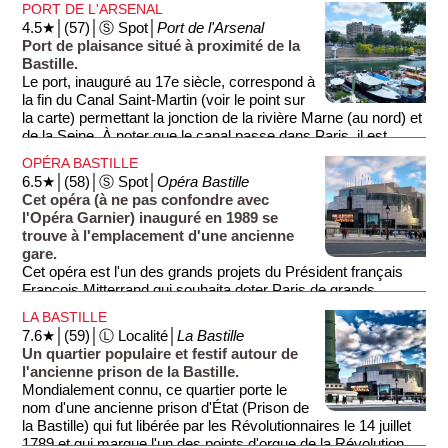
PORT DE L'ARSENAL
4.5★│(57)│Ⓢ Spot│
Port de l'Arsenal
Port de plaisance situé à proximité de la
Bastille.
Le port, inauguré au 17e siècle, correspond à
la fin du Canal Saint-Martin (voir le point sur
la carte) permettant la jonction de la rivière Marne (au nord) et
de la Seine. À noter que le canal passe dans Paris, il est
couvert sur sa partie sud et découvert sur sa partie nord.
OPÉRA BASTILLE
6.5★│(58)│Ⓢ Spot│
Opéra Bastille
Cet opéra (à ne pas confondre avec
l'Opéra Garnier) inauguré en 1989 se
trouve à l'emplacement d'une ancienne
gare.
Cet opéra est l'un des grands projets du Président français
François Mitterrand qui souhaita doter Paris de grands
édifices modernes, tels que la Pyramide du Louvre, la Grande
LA BASTILLE
Arche de la Défense, la Grande Bibliothèque...
7.6★│(59)│Ⓛ Localité│
La Bastille
Un quartier populaire et festif autour de
Si vous n'assistez pas à une pièce, sachez qu'il est possible
l'ancienne prison de la Bastille.
de visiter l'édifice. L'opéra, qui peut accueillir 2·700
Mondialement connu, ce quartier porte le
spectateurs, est réputé dans le monde entier pour sa
nom d'une ancienne prison d'État (Prison de
machinerie grandiose: scènes immenses permettant des
la Bastille) qui fut libérée par les Révolutionnaires le 14 juillet
décors en volume (contrastant avec les toiles peintes de
1789 et qui marque l'un des points d'orgue de la Révolution