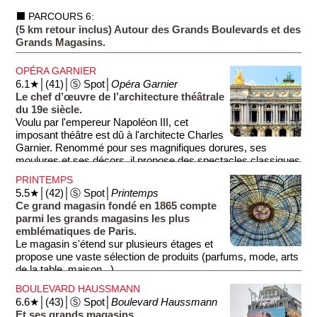
village d'artistes de Montmartre et le quartier chaud de Pigalle.
⬛ PARCOURS 6:
(5 km retour inclus) Autour des Grands Boulevards et des
Le cabaret est toujours en activité et attire chaque année des
Grands Magasins.
milliers de visiteurs qui viennent dîner en assistant à un
ravissant spectacle comptant des danses de cancan et des
OPÉRA GARNIER
performances artistiques de haut niveau.
6.1★│(41)│Ⓢ Spot│
Opéra Garnier
Le chef d’œuvre de l’architecture théâtrale
du 19e siècle.
Voulu par l'empereur Napoléon III, cet
imposant théâtre est dû à l'architecte Charles
Garnier. Renommé pour ses magnifiques dorures, ses
moulures et ses décors, il propose des spectacles classiques
ou modernes. Inauguré en 1873, c'est aujourd'hui l'un des
PRINTEMPS
monuments parisiens les plus visités.
5.5★│(42)│Ⓢ Spot│
Printemps
Ce grand magasin fondé en 1865 compte
parmi les grands magasins les plus
emblématiques de Paris.
Le magasin s'étend sur plusieurs étages et
propose une vaste sélection de produits (parfums, mode, arts
de la table, maison...).
BOULEVARD HAUSSMANN
Le bâtiment se distingue par son architecture Art Nouveau,
6.6★│(43)│Ⓢ Spot│
Boulevard Haussmann
notamment son magnifique dôme en verre coloré. Les
Et ses grands magasins.