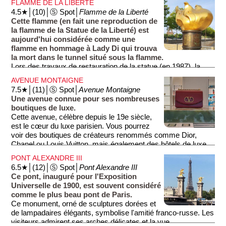
FLAMME DE LA LIBERTÉ
Eiffel devait être détruite après l'exposition, mais elle fut
4.5★│(10)│Ⓢ Spot│
Flamme de la Liberté
sauvée de justesse lors d'un vote à trois voix contre cinq.
Cette flamme (en fait une reproduction de
Comme quoi, l'histoire tient à peu de choses.
la flamme de la Statue de la Liberté) est
aujourd'hui considérée comme une
La Tour Eiffel fut la plus haute tour du monde, avant que le
flamme en hommage à Lady Di qui trouva
Chrysler Building (New York) ne la dépasse dans les années
la mort dans le tunnel situé sous la flamme.
1930.
Lors des travaux de restauration de la statue (en 1987), la
flamme d'origine (évidée et éclairée de l'intérieur) fut
On monte dans la tour par ascenseur, jusqu'au dernier étage,
AVENUE MONTAIGNE
remplacée par une flamme dorée éclairée de l'exterieur. La
et par escaliers jusqu'au deuxième étage. Les escaliers entre
7.5★│(11)│Ⓢ Spot│
Avenue Montaigne
flamme de Paris est une copie de la nouvelle flamme de
le 2e et le 3e étage furent supprimés (et vendus aux
Une avenue connue pour ses nombreuses
1987.
enchères) dans les années 1980, pour alléger l'édifice. Pour
boutiques de luxe.
éviter de faire la queue pour les ascenseurs, empruntez les
Cette avenue, célèbre depuis le 19e siècle,
Suite à la mort de Lady Diana dans le Tunnel de l'Alma (en
escaliers, si vous osez!
est le cœur du luxe parisien. Vous pourrez
1997), beaucoup de touristes pensent que la flamme de Paris
voir des boutiques de créateurs renommés comme Dior,
fut érigée en son honneur et viennent se recueillir devant la
Depuis la tour, vous aurez un magnifique panorama à 360
Chanel ou Louis Vuitton, mais également des hôtels de luxe,
flamme et déposer des fleurs.
degrés sur Paris, par exemple sur l'École Militaire et la Tour
des galeries d'art, des cafés et des restaurants.
PONT ALEXANDRE III
Montparnasse (photo 3).
6.5★│(12)│Ⓢ Spot│
Pont Alexandre III
Ce pont, inauguré pour l'Exposition
La nuit, la tour sintille toutes les heures et un projecteur
Universelle de 1900, est souvent considéré
tournant installé à son sommet transforme la tour en une
comme le plus beau pont de Paris.
sorte de phare visible de très loin (photo 2).
Ce monument, orné de sculptures dorées et
de lampadaires élégants, symbolise l'amitié franco-russe. Les
visiteurs admirent ses arches délicates et la vue