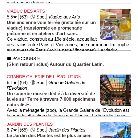
gastronomie française.
VIADUC DES ARTS
5.5★│(63)│Ⓢ Spot│
Viaduc des Arts
Une ancienne voie ferrée (installée sur un
viaduc) transformée en promenade
piétonne et en ateliers d'artisans.
Ce viaduc, construit au 19e siècle, accueillait
des trains entre Paris et Vincennes, une commune limitrophe
au sud-est de Paris (voir la page Vincennes). Le viaduc
cessa d'être utilisé après la fermeture de la Gare de la Bastille
⬛ PARCOURS 9:
(1859-1969). Cette gare fut détruite et remplacée par l'Opéra
(5 km retour inclus) Autour du Quartier Latin.
Bastille (voir la section dédiée).
GRANDE GALERIE DE L'ÉVOLUTION
Notre parcours rouge n'emprunte qu'une petite partie du
6.1★│(64)│Ⓢ Spot│
Grande Galerie de
viaduc qui mesure 1,3 km en tout. Lors de votre visite, ne
l'Évolution
vous contentez pas de voir les boutiques d'artisans logés
Un superbe musée dédié à la diversité de
dans la arcades du viaduc, mais montez dessus pour profiter
la vie sur Terre à travers 7·000 spécimens
de l'agréable promenade et des jolis points de vue sur Paris.
naturalisés.
Avec la ménagerie (zoo), la Grande Galerie de l'Évolution est
la grande attraction du Jardin des Plantes. Le lieu idéal pour
les visites en famille. On est accueilli par les animaux sous-
JARDIN DES PLANTES
marins dès l'arrivée dans le bâtiment. Aux étages supérieurs,
6.7★│(65)│Ⓢ Spot│
Jardin des Plantes
on découvre les animaux de la savane dans une mise en
Le Jardin des Plantes est le plus ancien