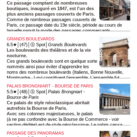
reconstituées, offrant un aperçu fascinant de l’histoire de
une attraction à elles seules. Préférez le matin ou le soir pour
Ce passage comptant de nombreuses
France. Le musée est également connu pour son ambiance
pouvoir en profiter dans le calme...
boutiques, inauguré en 1847, est l'un des
interactive, permettant aux visiteurs de prendre des photos
plus anciens passages couverts de Paris.
avec leurs idoles.
Comme de nombreux passages couverts de
Paris, ce passage date du 19e siècle, période au cours de
laquelle naquit la mode des passages commerçants
couverts. Malheureusement un peu délaissés de nos jours,
GRANDS BOULEVARDS
ces passages offraient à l'époque l'avantage de protéger leurs
6.5★│(47)│Ⓢ Spot│
Grands Boulevards
clients de la pluie, du froid et de la chaleur excessive. Le
Les boulevards des théâtres et de la vie
passage couvert constitue en quelques sortes l'ancêtre du
nocturne.
centre commercial.
Ces grands boulevards sont en quelque sorte
nommés ainsi pour éviter d'apprendre les
Dans le passage, vous pourrez découvrir de nombreux
noms des nombreux boulevards (Italiens, Bonne Nouvelle,
commerces tels que des librairies, des magasins de jouets,
Montmartre...) qui constituent l'ensemble. L'ensemble fut
des cafés, des pâtisseries... À noter que le passage Passage
dessiné au 17e siècle selon le tracé des anciens remparts,
Jouffroy et le Passage des Panoramas (dans le prolongement
PALAIS BRONGNIART - BOURSE DE PARIS
comme en témoignent toujours la présence de deux portes
au sud - voir section dédiée) forment un ensemble historique.
5.5★│(48)│Ⓢ Spot│
Palais Brongniart -
monumentales (Porte Saint-Martin et Porte Saint-Denis). Les
Bourse de Paris
boulevards comportent des bâtiments haussmanniens
Ce palais de style néoclassique abritait
(surtout dans la partie ouest) ou plus communs, des théâtres
autrefois la Bourse de Paris.
(Théâtre Saint-Martin...) et de nombreux restaurants...
Avec ses colonnes majestueuses, le palais
(à ne pas confondre avec la Bourse de Commerce - voir
section dédiée) est de style néoclassique. Le palais cessa
son activité en 1998 en tant que bourse des valeurs. Les
PASSAGE DES PANORAMAS
anciennes salles de cotations (où se déroulaient les