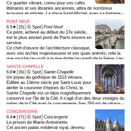
exceptionnel sur la Seine et la Cathédrale Notre-Dame.
Ce quartier vibrant, connu pour ses cafés
L'institut, véritable pont entre les cultures, propose également
littéraires et ses librairies anciennes, attira de nombreux
des conférences et des projections de films, faisant de lui un
écrivains et artistes. La place Saint-Michel, avec sa fontaine
lieu vivant et dynamique de rencontre et d'échange.
emblématique, est un lieu de rencontre prisé des Parisiens et
PONT NEUF
des touristes. Les ruelles étroites regorgent de restaurants,
6.5★│(5)│Ⓢ Spot│
Pont Neuf
offrant une cuisine variée, avec notamment beaucoup de
Ce pont, achevé au début du 17e siècle,
crêperies et de restaurants grecs (attention, beaucoup sont
est le plus ancien pont de Paris encore en
des attrape-touristes).
service.
Ce chef-d'œuvre de l'architecture classique,
avec ses arches majestueuses et ses quais animés, relie la
rive gauche (au sud) à la rive droite (au nord) de la Seine. Les
visiteurs y découvrent des vues imprenables sur l'Île de la
SAINTE-CHAPELLE
Cité abritant notamment la célèbre Cathédrale Notre-Dame.
6.8★│(6)│Ⓢ Spot│
Sainte-Chapelle
Un joyau du gothique de 1113 vitraux.
Édifiée au 13ème siècle par Saint-Louis pour
abriter la couronne d'épines du Christ, la
Sainte Chapelle est un bijou magnifiquement
conservé sur l'île de la Cité. Il s'agit d'un des deux vestiges du
palais de la Cité avec la conciergerie. Ses 750 m² de vitraux
soutenus par une maçonnerie d'une incroyable légèreté en
CONCIERGERIE
font une merveille d'art gothique rayonnant en plein cœur du
6.4★│(7)│Ⓢ Spot│
Conciergerie
Paris historique et du Palais de Justice (formalités d'accueil
La prison de Marie-Antoinette.
renforcées pour des raisons de sécurité). La visite dure moins
Cet ancien palais médiéval royal, devenu
d'une heure et permet d'apprécier les jeux de lumière sur les