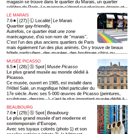
magasin se trouve dans le quartier du Marais, un quartier
célèbre de Paris. Le magasin s'étend sur plusieurs étages et
propose une vaste sélection de produits, allant des parfums
LE MARAIS
(au rez-de-chaussée), aux articles de mode et de décoration
7.6★│(27)│Ⓛ Localité│
Le Marais
(dans les étages). L'une des particularités de ce grand
Quartier gay-friendly.
magasin très apprécié par les Parisiens est son sous-sol
Autrefois, ce quartier était une zone
dédié au bricolage ou encore sa terrasse (et son restaurant)
marécageuse, d’où son nom de ''marais''.
offrant une agréable vue sur le quartier.
C'est l’un des plus anciens quartiers de Paris
mais également l’un des plus animés. On y trouve de beaux
hôtels particuliers, des musées, des boutiques chics ou
originales, des restaurants indépendants, et des bars gay-
MUSÉE PICASSO
friendly. Ne manquez pas l'élégante Place des Vosges (la
6.5★│(28)│Ⓢ Spot│
Musée Picasso
plus ancienne place de Paris), la sympathique Rue des
Le plus grand musée au monde dédié à
Rosiers (centre de la communauté juive avec ses restaurants
Picasso.
populaires), et pour le shopping, la Rue des Francs-Bourgeois
Ce musée, ouvert en 1985, est installé dans
et la Rue Vieille du Temple.
l'Hôtel Salé, un magnifique hôtel particulier du
Métro: Rambuteau
17e siècle. Avec ses 5·000 œuvres de Picasso (peintures,
sculptures, dessins...), c'est le plus important musée dédié à
Picasso dans le monde.
BEAUBOURG
7.6★│(29)│Ⓢ Spot│
Beaubourg
Le plus grand musée d'art moderne et
contemporain d'Europe.
Avec ses tuyaux colorés (photo 1) et son