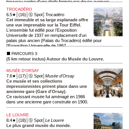
trouveau centre d'une étoile formée par douze avenues
Champs Elysées sont nés. Mais attention, Paris ne s'est pas
rayonnantes, dont la plus célèbre, l'Avenue des Champs
fait en un jour, au départ les Champs Elysées sont mal
TROCADÉRO
Elysées. La construction de l'arc fut décidée en 1810 par
fréquentés et dangereux. Ils sont bordés de bouges, repères
6.5★│(16)│Ⓢ Spot│
Trocadéro
Napoléon Ier, à l'occasion de la Victoire d'Austerlitz.
des brigands et des prostituées. Il faudra attendre deux
Cet immeuble et sa large esplanade offre
siècles, jusqu'au Second Empire, pour que le lieu devienne
une vue imprenable sur la Tour Eiffel.
bourgeois, haut lieu de la vie élégante, avec ses cafés, ses
L'ensemble fut édifié pour l'Exposition
hôtels et ses luxueux immeubles.
Universelle de 1937 en remplacement d'un
Métro: Franklin Roosvelt
palais plus ancien (Palais du Trocadéro) édifié pour
l'Exposition Universelle de 1867.
⬛ PARCOURS 3:
L'édifice actuel (Palais de Chaillot, en fait deux immeubles
(5 km retour inclus) Autour du Musée du Louvre.
incurvés) abrite plusieurs musées, mais les touristes viennent
surtout pour se prendre en photo sur l'esplanade devant la
MUSÉE D'ORSAY
Tour Eiffel (à 600 m au sud-est). Lors de sa visite express de
7.6★│(17)│Ⓢ Spot│
Musée d'Orsay
Paris en 1940 (après la capitulation française), c'est d'ailleurs
Ce musée et ses collections
ici qu'Hitler vint se faire photographier pour la postérité.
impressionnistes prirent place dans une
Contrairement à la légende, il ne monta pas sur la Tour Eiffel,
ancienne gare (Gare d'Orsay).
du fait que ses ascenseurs avaient été sabordés.
Ce ravissant musée fut aménagé en 1986
dans une ancienne gare construite en 1900.
Lors de votre visite, vous pourrez voir une vaste collection
LE LOUVRE
d'œuvres impressionnistes et post-impressionnistes,
8.4★│(18)│Ⓢ Spot│
Le Louvre
comprenant des chefs-d'œuvre de Monet, Van Gogh,
Le plus grand musée du monde.
Degas... Avant que la nouvelle censure n'interdise la nudité et