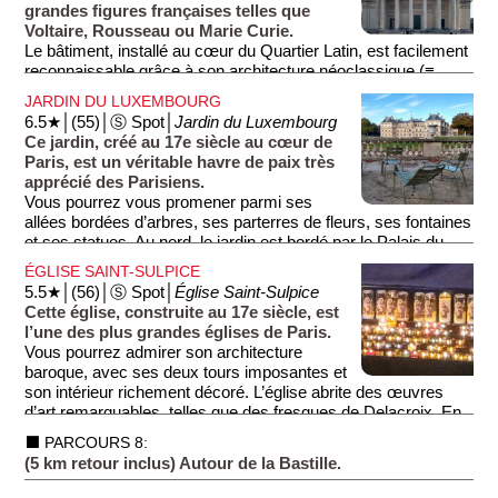
grandes figures françaises telles que
Voltaire, Rousseau ou Marie Curie.
Le bâtiment, installé au cœur du Quartier Latin, est facilement
reconnaissable grâce à son architecture néoclassique (≡
style grec) et son immense coupole. En visitant le monument
JARDIN DU LUXEMBOURG
et notamment sa crypte, vous découvrirez l’histoire de France
6.5★│(55)│Ⓢ Spot│
Jardin du Luxembourg
à travers ses héros nationaux...
Ce jardin, créé au 17e siècle au cœur de
Paris, est un véritable havre de paix très
apprécié des Parisiens.
Vous pourrez vous promener parmi ses
allées bordées d’arbres, ses parterres de fleurs, ses fontaines
et ses statues. Au nord, le jardin est bordé par le Palais du
Luxembourg (photos 1 et 2) abritant le Sénat (348 sénateurs),
ÉGLISE SAINT-SULPICE
la deuxième chambre parlementaire française après
5.5★│(56)│Ⓢ Spot│
Église Saint-Sulpice
l'Assemblée Nationale (577 députés), dont le seul pouvoir est
Cette église, construite au 17e siècle, est
de coûter cher à l'État...
l’une des plus grandes églises de Paris.
Vous pourrez admirer son architecture
baroque, avec ses deux tours imposantes et
son intérieur richement décoré. L’église abrite des œuvres
d’art remarquables, telles que des fresques de Delacroix. En
visitant Saint-Sulpice, vous découvrirez également son
⬛ PARCOURS 8:
célèbre cadran solaire, qui témoigne des avancées
(5 km retour inclus) Autour de la Bastille.
scientifiques de l’époque.