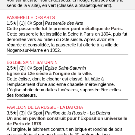
sens de la visite), en vert (classés alphabétiquement).
PASSERELLE DES ARTS
1.5★│(1)│Ⓢ Spot│
Passerelle des Arts
Cette passerelle fut le premier pont métallique de Paris.
Cette passerelle fut installée la Seine à Paris en 1804, puis fut
démontée vers au milieu du 20e siècle. Après avoir été
réparée et consolidée, la passerelle fut offerte à la ville de
Nogent-sur-Marne en 1992.
ÉGLISE SAINT-SATURNIN
2.5★│(2)│Ⓢ Spot│
Église Saint-Saturnin
Église du 12e siècle à l'origine de la ville.
Cette église, dont le clocher est classé, fut bâtie à
l'emplacement d'une ancienne chapelle mérovingienne.
L'église abrite deux dalles funéraires, supposée être celles
des fondateurs.
PAVILLON DE LA RUSSIE - LA DATCHA
3.5★│(3)│Ⓢ Spot│
Pavillon de la Russie - La Datcha
Un ancien pavillon construit pour l'Exposition universelle
de Paris de 1878.
À l'origine, le bâtiment construit en brique et rondins de bois
se caractérisait par une façade de 40 mètres de long,