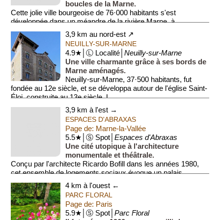
boucles de la Marne.
Cette jolie ville bourgeoise de 76·000 habitants s'est
développée dans un méandre de la rivière Marne, à
l'emplacement d'une ancienne ...
3,9 km au nord-est ↗
NEUILLY-SUR-MARNE
4.9★│Ⓛ Localité│
Neuilly-sur-Marne
Une ville charmante grâce à ses bords de
Marne aménagés.
Neuilly-sur-Marne, 37·500 habitants, fut
fondée au 12e siècle, et se développa autour de l'église Saint-
Éloi, construite au 13e siècle. L...
3,9 km à l'est →
ESPACES D'ABRAXAS
Page de: Marne-la-Vallée
5.5★│Ⓢ Spot│
Espaces d'Abraxas
Une cité utopique à l'architecture
monumentale et théâtrale.
Conçu par l'architecte Ricardo Bofill dans les années 1980,
cet ensemble de logements sociaux évoque un palais
néoclassique démesuré....
4 km à l'ouest ←
PARC FLORAL
Page de: Paris
5.9★│Ⓢ Spot│
Parc Floral