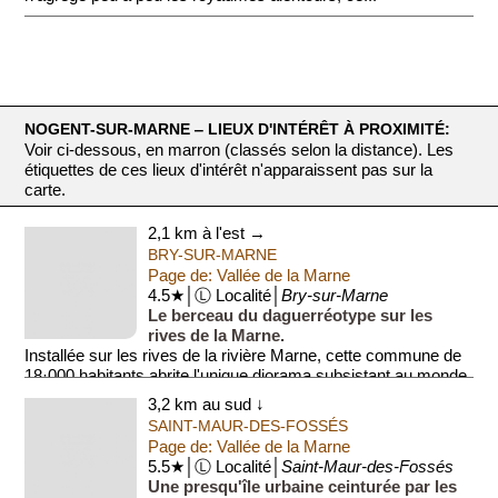
NOGENT-SUR-MARNE ‒ LIEUX D'INTÉRÊT À PROXIMITÉ:
Voir ci-dessous, en marron (classés selon la distance). Les
étiquettes de ces lieux d'intérêt n'apparaissent pas sur la
carte.
2,1 km à l'est →
BRY-SUR-MARNE
Page de: Vallée de la Marne
4.5★│Ⓛ Localité│
Bry-sur-Marne
Le berceau du daguerréotype sur les
rives de la Marne.
Installée sur les rives de la rivière Marne, cette commune de
18·000 habitants abrite l'unique diorama subsistant au monde,
œuvre de Louis Dag...
3,2 km au sud ↓
SAINT-MAUR-DES-FOSSÉS
Page de: Vallée de la Marne
5.5★│Ⓛ Localité│
Saint-Maur-des-Fossés
Une presqu'île urbaine ceinturée par les