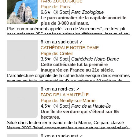
PARC ZOOLOGIQUE
Page de: Paris
6.6★│Ⓢ Spot│
Parc Zoologique
Le parc animalier de la capitale accueille
plus de 3·000 animaux.
Plus communément appelé ''zoo de Vincennes'', ce très joli
parc présente 255 espèces animales différentes. Inauguré en
1934, il fit...
6 km au sud-ouest ↙
CATHÉDRALE NOTRE-DAME
Page de: Créteil
3.5★│Ⓢ Spot│
Cathédrale Notre-Dame
Cette cathédrale fut la première
inaugurée en France au 21e siècle.
L'architecture originale de la cathédrale évoque deux énormes
coques en bois, surmontées d'un clocher de 40 mètres de
haut. La...
6 km au nord-est ↗
PARC DE LA HAUTE-ÎLE
Page de: Neuilly-sur-Marne
4.5★│Ⓢ Spot│
Parc de la Haute-Île
Une île de verdure qui s'étend sur 65
hectares.
Situé dans le dernier méandre de la Marne, Ce parc classé
Natura 2000 (label concernant les aires naturelles protégées)
présente une grande friche c...
6 km au sud-ouest ↙