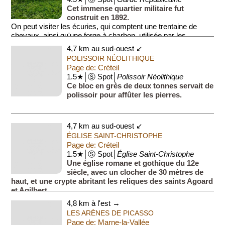
Cet immense quartier militaire fut
construit en 1892.
On peut visiter les écuries, qui comptent une trentaine de
chevaux, ainsi qu'une forge à charbon, utilisée par les
maréchaux ferrants.
4,7 km au sud-ouest ↙
POLISSOIR NÉOLITHIQUE
Page de: Créteil
1.5★│Ⓢ Spot│
Polissoir Néolithique
Ce bloc en grès de deux tonnes servait de
polissoir pour affûter les pierres.
4,7 km au sud-ouest ↙
ÉGLISE SAINT-CHRISTOPHE
Page de: Créteil
1.5★│Ⓢ Spot│
Église Saint-Christophe
Une église romane et gothique du 12e
siècle, avec un clocher de 30 mètres de
haut, et une crypte abritant les reliques des saints Agoard
et Agilbert.
4,8 km à l'est →
LES ARÈNES DE PICASSO
Page de: Marne-la-Vallée