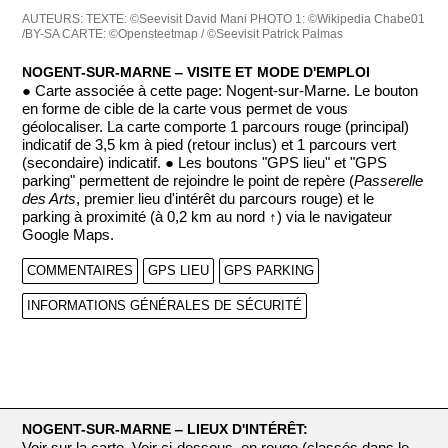
AUTEURS:
TEXTE: ©Seevisit David Mani
PHOTO 1: ©Wikipedia Chabe01
/BY-SA
CARTE: ©Opensteetmap / ©Seevisit Patrick Palmas
NOGENT-SUR-MARNE ‒ VISITE ET MODE D'EMPLOI
● Carte associée à cette page: Nogent-sur-Marne. Le bouton
en forme de cible de la carte vous permet de vous
géolocaliser. La carte comporte 1 parcours rouge (principal)
indicatif de 3,5 km à pied (retour inclus) et 1 parcours vert
(secondaire) indicatif. ● Les boutons "GPS lieu" et "GPS
parking" permettent de rejoindre le point de repère (
Passerelle
des Arts
, premier lieu d'intérêt du parcours rouge) et le
parking à proximité (à 0,2 km au nord ↑) via le navigateur
Google Maps.
COMMENTAIRES
GPS LIEU
GPS PARKING
INFORMATIONS GÉNÉRALES DE SÉCURITÉ
NOGENT-SUR-MARNE ‒ LIEUX D'INTÉRÊT:
Voir sur la carte. Voir ci-dessous, en rouge (classés dans le