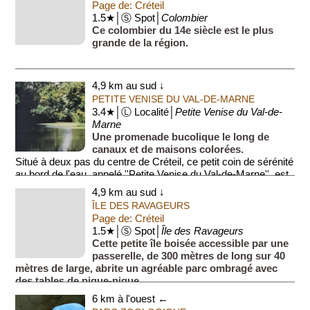
Page de: Créteil
1.5★│Ⓢ Spot│
Colombier
Ce colombier du 14e siècle est le plus
grande de la région.
4,9 km au sud ↓
PETITE VENISE DU VAL-DE-MARNE
3.4★│Ⓛ Localité│
Petite Venise du Val-de-
Marne
Une promenade bucolique le long de
canaux et de maisons colorées.
Situé à deux pas du centre de Créteil, ce petit coin de sérénité
au bord de l'eau, appelé ''Petite Venise du Val-de-Marne'', est
un...
4,9 km au sud ↓
ÎLE DES RAVAGEURS
Page de: Créteil
1.5★│Ⓢ Spot│
Île des Ravageurs
Cette petite île boisée accessible par une
passerelle, de 300 mètres de long sur 40
mètres de large, abrite un agréable parc ombragé avec
des tables de pique-nique.
6 km à l'ouest ←