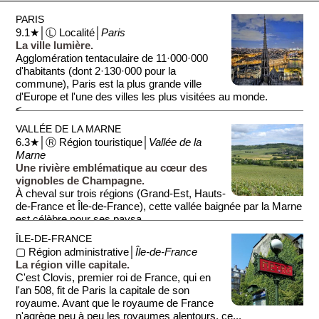
PARIS
9.1★│Ⓛ Localité│
Paris
La ville lumière.
Agglomération tentaculaire de 11·000·000
d'habitants (dont 2·130·000 pour la
commune), Paris est la plus grande ville
d'Europe et l'une des villes les plus visitées au monde.
<...
VALLÉE DE LA MARNE
6.3★│Ⓡ Région touristique│
Vallée de la
Marne
Une rivière emblématique au cœur des
vignobles de Champagne.
À cheval sur trois régions (Grand-Est, Hauts-
de-France et Île-de-France), cette vallée baignée par la Marne
est célèbre pour ses paysa...
ÎLE-DE-FRANCE
▢ Région administrative│
Île-de-France
La région ville capitale.
C'est Clovis, premier roi de France, qui en
l'an 508, fit de Paris la capitale de son
royaume. Avant que le royaume de France
n'agrège peu à peu les royaumes alentours, ce...