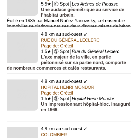
5.5★│Ⓢ Spot│
Les Arènes de Picasso
Une audace géométrique au service de
l'habitat urbain.
Édifié en 1985 par Manuel Nuñez Yanowsky, cet ensemble
immobilier se distingue par ses deux disques géants de béton
sculpté. Cette architectu...
4,8 km au sud-ouest ↙
RUE DU GÉNÉRAL LECLERC
Page de: Créteil
1.5★│Ⓢ Spot│
Rue du Général Leclerc
L'axe majeur de la ville, en partie
piétonnisé sur sa partie nord, comporte
de nombreux commerces et cafés restaurants.
4,8 km au sud-ouest ↙
HÔPITAL HENRI MONDOR
Page de: Créteil
1.5★│Ⓢ Spot│
Hôpital Henri Mondor
Un impressionnant hôpital-bloc, inauguré
en 1969.
4,9 km au sud-ouest ↙
COLOMBIER