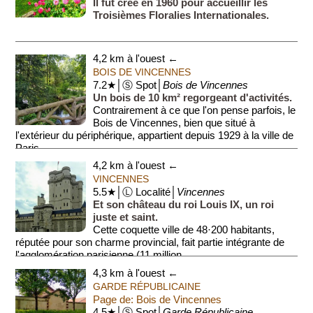
Il fut crée en 1960 pour accueillir les
Troisièmes Floralies Internationales.
4,2 km à l'ouest ←
BOIS DE VINCENNES
7.2★│Ⓢ Spot│
Bois de Vincennes
Un bois de 10 km² regorgeant d'activités.
Contrairement à ce que l'on pense parfois, le
Bois de Vincennes, bien que situé à
l'extérieur du périphérique, appartient depuis 1929 à la ville de
Paris ...
4,2 km à l'ouest ←
VINCENNES
5.5★│Ⓛ Localité│
Vincennes
Et son château du roi Louis IX, un roi
juste et saint.
Cette coquette ville de 48·200 habitants,
réputée pour son charme provincial, fait partie intégrante de
l'agglomération parisienne (11 million...
4,3 km à l'ouest ←
GARDE RÉPUBLICAINE
Page de: Bois de Vincennes
4.5★│Ⓢ Spot│
Garde Républicaine