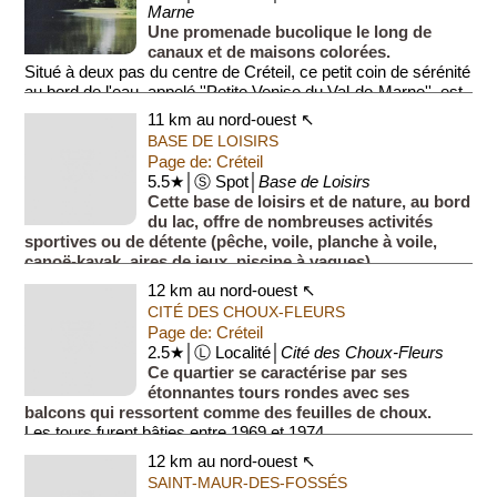
Marne
Une promenade bucolique le long de
canaux et de maisons colorées.
Situé à deux pas du centre de Créteil, ce petit coin de sérénité
au bord de l'eau, appelé ''Petite Venise du Val-de-Marne'', est
un...
11 km au nord-ouest ↖
BASE DE LOISIRS
Page de: Créteil
5.5★│Ⓢ Spot│
Base de Loisirs
Cette base de loisirs et de nature, au bord
du lac, offre de nombreuses activités
sportives ou de détente (pêche, voile, planche à voile,
canoë-kayak, aires de jeux, piscine à vagues).
12 km au nord-ouest ↖
CITÉ DES CHOUX-FLEURS
Page de: Créteil
2.5★│Ⓛ Localité│
Cité des Choux-Fleurs
Ce quartier se caractérise par ses
étonnantes tours rondes avec ses
balcons qui ressortent comme des feuilles de choux.
Les tours furent bâties entre 1969 et 1974.
12 km au nord-ouest ↖
SAINT-MAUR-DES-FOSSÉS