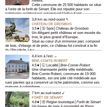
rivière.
Cette commune de 25 500 habitants se situe
à l'orée de la forêt de Sénart. Elle est réputée pour son
patrimoine architectural, notamment l'église Saint...
3,8 km au nord-ouest ↖
CHÂTEAU DE GROSBOIS
3.5★│Ⓢ Spot│
Château de Grosbois
Un élégant petit château et son musée du
trot, le plus grand d'Europe.
Situé au cœur d'un immense parc composé
de bois, d’étangs et de prés, ce château fut construit à la fin
du 16e siècle. Le c...
4,4 km à l'est →
BRIE-COMTE-ROBERT
4.5★│Ⓛ Localité│
Brie-Comte-Robert
Une charmante petite ville médiévale.
Brie-Comte-Robert, commune de 19·000
habitants, est une jolie cité médiévale aux
rues pavées qui a conservé un riche patrimoine, comme ses
maisons à colombage...
7 km au sud-ouest ↙
FORÊT DE SÉNART
4.8★│Ⓡ Région touristique│
Forêt de Sénart
Un havre de paix à proximité de Paris.