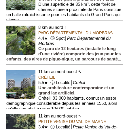
D'une superficie de 35 km², cette forêt de
chênes située à proximité de Paris constitue
un halte rafraichissante pour les habitants du Grand Paris qui
vienne...
8 km au nord ↑
PARC DÉPARTEMENTAL DU MORBRAS
4.4★│Ⓢ Spot│
Parc Départemental du
Morbras
Ce parc de 12 hectares (installé le long
d'une rivière) comporte des jeux pour les
enfants, des aires de pique-nique, un parcours de santé...
11 km au nord-ouest ↖
CRÉTEIL
5.5★│Ⓛ Localité│
Créteil
Une architecture contemporaine et un
grand lac artificiel.
Créteil, 93·000 habitants, connut un essor
démographique considérable depuis les années 1950, alors
qu'elle comptait à peine 10·000 habitan...
11 km au nord-ouest ↖
PETITE VENISE DU VAL-DE-MARNE
3.4★│Ⓛ Localité│
Petite Venise du Val-de-