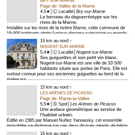
BRY-SUR-MARNE
Page de: Vallée de la Marne
4.5★│Ⓛ Localité│
Bry-sur-Marne
Le berceau du daguerréotype sur les
rives de la Marne.
Installée sur les rives de la rivière Marne, cette commune de
18·000 habitants abrite l'unique diorama subsistant au monde,
œuvre de Louis Dag...
15 km au nord ↑
NOGENT-SUR-MARNE
5.4★│Ⓛ Localité│
Nogent-sur-Marne
Ses guiguettes et son petit vin blanc.
Nogent-sur-Marne est une ville de 33·500
habitants située aux portes de Paris. Elle est
surtout connue pour ses anciennes guiguettes au bord de la
rivière qui ...
15 km au nord ↑
LES ARÈNES DE PICASSO
Page de: Marne-la-Vallée
5.5★│Ⓢ Spot│
Les Arènes de Picasso
Une audace géométrique au service de
l'habitat urbain.
Édifié en 1985 par Manuel Nuñez Yanowsky, cet ensemble
immobilier se distingue par ses deux disques géants de béton
sculpté. Cette architectu...
15 km au nord ↑