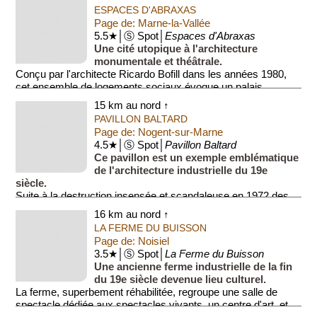
ESPACES D'ABRAXAS
Page de: Marne-la-Vallée
5.5★│Ⓢ Spot│
Espaces d'Abraxas
Une cité utopique à l'architecture
monumentale et théâtrale.
Conçu par l'architecte Ricardo Bofill dans les années 1980,
cet ensemble de logements sociaux évoque un palais
néoclassique démesuré....
15 km au nord ↑
PAVILLON BALTARD
Page de: Nogent-sur-Marne
4.5★│Ⓢ Spot│
Pavillon Baltard
Ce pavillon est un exemple emblématique
de l'architecture industrielle du 19e
siècle.
Suite à la destruction insensée et scandaleuse en 1972 des
pavillons Baltard des Halles de Paris, le pavillon ...
16 km au nord ↑
LA FERME DU BUISSON
Page de: Noisiel
3.5★│Ⓢ Spot│
La Ferme du Buisson
Une ancienne ferme industrielle de la fin
du 19e siècle devenue lieu culturel.
La ferme, superbement réhabilitée, regroupe une salle de
spectacle dédiée aux spectacles vivants, un centre d'art, et ...