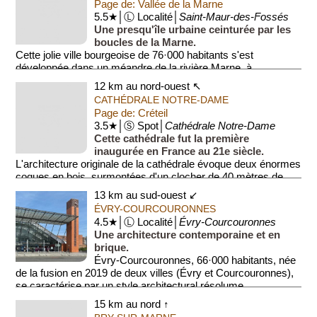
Page de: Vallée de la Marne
5.5★│Ⓛ Localité│
Saint-Maur-des-Fossés
Une presqu'île urbaine ceinturée par les
boucles de la Marne.
Cette jolie ville bourgeoise de 76·000 habitants s'est
développée dans un méandre de la rivière Marne, à
l'emplacement d'une ancienne ...
12 km au nord-ouest ↖
CATHÉDRALE NOTRE-DAME
Page de: Créteil
3.5★│Ⓢ Spot│
Cathédrale Notre-Dame
Cette cathédrale fut la première
inaugurée en France au 21e siècle.
L'architecture originale de la cathédrale évoque deux énormes
coques en bois, surmontées d'un clocher de 40 mètres de
haut. La...
13 km au sud-ouest ↙
ÉVRY-COURCOURONNES
4.5★│Ⓛ Localité│
Évry-Courcouronnes
Une architecture contemporaine et en
brique.
Évry-Courcouronnes, 66·000 habitants, née
de la fusion en 2019 de deux villes (Évry et Courcouronnes),
se caractérise par un style architectural résolume...
15 km au nord ↑