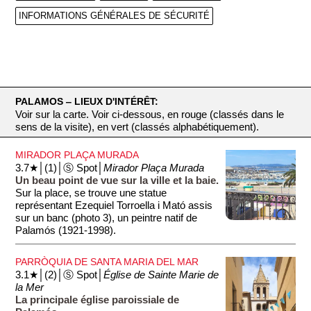
INFORMATIONS GÉNÉRALES DE SÉCURITÉ
PALAMOS ‒ LIEUX D'INTÉRÊT:
Voir sur la carte. Voir ci-dessous, en rouge (classés dans le
sens de la visite), en vert (classés alphabétiquement).
MIRADOR PLAÇA MURADA
3.7★│(1)│Ⓢ Spot│
Mirador Plaça Murada
Un beau point de vue sur la ville et la baie.
Sur la place, se trouve une statue
représentant Ezequiel Torroella i Mató assis
sur un banc (photo 3), un peintre natif de
Palamós (1921-1998).
PARRÒQUIA DE SANTA MARIA DEL MAR
3.1★│(2)│Ⓢ Spot│
Église de Sainte Marie de
la Mer
La principale église paroissiale de