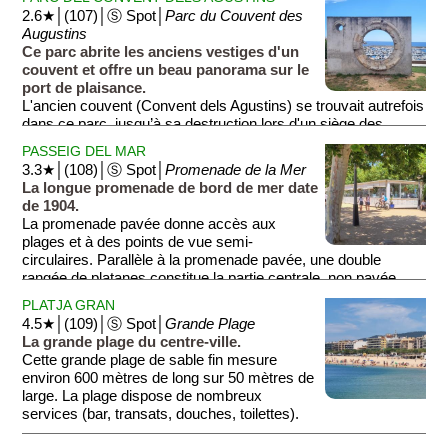
la pêche.
2.6★│(107)│Ⓢ Spot│
Parc du Couvent des
Augustins
Ce parc abrite les anciens vestiges d'un
couvent et offre un beau panorama sur le
port de plaisance.
L'ancien couvent (Convent dels Agustins) se trouvait autrefois
dans ce parc, jusqu’à sa destruction lors d'un siège des
troupes françaises en 1695. Certains éléments de l'ancien
PASSEIG DEL MAR
couvent furent installés dans le parc, comme une partie du
3.3★│(108)│Ⓢ Spot│
Promenade de la Mer
cloître (photos 2 et 3) et une rosace (photo 1). Le parc offre
La longue promenade de bord de mer date
également une jolie vue sur le port de plaisance.
de 1904.
La promenade pavée donne accès aux
plages et à des points de vue semi-
circulaires. Parallèle à la promenade pavée, une double
rangée de platanes constitue la partie centrale, non pavée.
Cette promenade fut agrandie et modifiée à de nombreuses
PLATJA GRAN
reprises, notamment dans les années 1960 et 1990.
4.5★│(109)│Ⓢ Spot│
Grande Plage
La grande plage du centre-ville.
Cette grande plage de sable fin mesure
environ 600 mètres de long sur 50 mètres de
large. La plage dispose de nombreux
services (bar, transats, douches, toilettes).