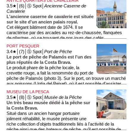
ANTICS QUARTERS DE CAVALLERIA
dans une salle à l'étage, le tableau de Josep Maria Sert
3.5★│(6)│Ⓢ Spot│
Ancienne Caserne de
(1874-1945) (photo 2). Ce tableau est intitulé ''la République
Cavalerie
des pêcheurs''. Datant de 1935, le tableau fut retouché par le
L'ancienne caserne de cavalerie est située
peintre lui-même après la fin de la Guerre Civile Espagnole
sur le site d'un ancien palais royal.
(1936-1939) et donc la fin de la République. L'auteur repeint le
Cet élégant bâtiment date de 1674. Il se
drapeau républicain en drapeau espagnol (le violet fut
caractérise par des arcades au rez-de-chaussée, flanquées
remplacé par du rouge). L'auteur était très ami avec Salvador
de pilastres, où se trouvent de nos jours des cafés
Dali et le représenta sur le bateau (photo 3).
restaurants. Ces arcades servaient autrefois d’accès aux
PORT PESQUER
écuries. Les galeries des étages supérieurs ne furent
3.4★│(7)│Ⓢ Spot│
Port de Pêche
ajoutées qu'au début du 20e siècle.
Le port de pêche de Palamós est l'un des
plus réputés de la Costa Brava.
Devant le bâtiment, vous remarquez un muret et des
Le produit phare de la pêche locale, la
escaliers (photo 3) donnant sur un parking. Imaginez
crevette rouge, a fait la renommée du port de
qu'autrefois sur ce parking il y avait des bateaux de pécheurs
pêche de Palamós (photo 3). Sur le port, on trouve un marché
car c'était ici que se trouvait le port.
aux poissons (Llotja del Peixet), où il est possible d'assister
chaque après-midi en semaine à la vente de poisson
MUSEU DE LA PESCA
déchargé par les pêcheurs locaux, ainsi qu'un musée dédié à
3.5★│(8)│Ⓢ Spot│
Musée de la Pêche
la pêche (Museu de la Pesca), voir section dédiée.
Un très beau musée dédié à la pêche sur
la Costa Brava.
Situé dans un ancien hangar portuaire
joliment réhabilité, le musée présente une
riche collection d'objets traditionnels liés à l'activité de la
pêche ainsi que des bateaux de pêche, qu’il est possible de