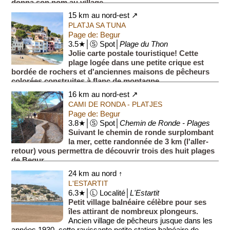
donna son nom au village.
Le château est situé à une hauteur d'environ 60 mètres par
15 km au nord-est ↗
rapport au centre...
PLATJA SA TUNA
Page de: Begur
3.5★│Ⓢ Spot│
Plage du Thon
Jolie carte postale touristique! Cette
plage logée dans une petite crique est
bordée de rochers et d'anciennes maisons de pêcheurs
colorées construites à flanc de montagne.
Une poignée de resta...
16 km au nord-est ↗
CAMI DE RONDA - PLATJES
Page de: Begur
3.8★│Ⓢ Spot│
Chemin de Ronde - Plages
Suivant le chemin de ronde surplombant
la mer, cette randonnée de 3 km (l'aller-
retour) vous permettra de découvrir trois des huit plages
de Begur.
Comportant quelques montées et descentes, le che...
24 km au nord ↑
L'ESTARTIT
6.3★│Ⓛ Localité│
L'Estartit
Petit village balnéaire célèbre pour ses
îles attirant de nombreux plongeurs.
Ancien village de pêcheurs jusque dans les