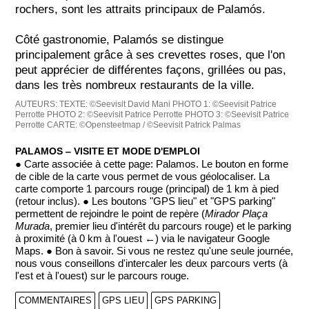
rochers, sont les attraits principaux de Palamós.
Côté gastronomie, Palamós se distingue
principalement grâce à ses crevettes roses, que l'on
peut apprécier de différentes façons, grillées ou pas,
dans les très nombreux restaurants de la ville.
AUTEURS:
TEXTE: ©Seevisit David Mani
PHOTO 1: ©Seevisit Patrice
Perrotte
PHOTO 2: ©Seevisit Patrice Perrotte
PHOTO 3: ©Seevisit Patrice
Perrotte
CARTE: ©Opensteetmap / ©Seevisit Patrick Palmas
PALAMOS ‒ VISITE ET MODE D'EMPLOI
● Carte associée à cette page: Palamos. Le bouton en forme
de cible de la carte vous permet de vous géolocaliser. La
carte comporte 1 parcours rouge (principal) de 1 km à pied
(retour inclus). ● Les boutons "GPS lieu" et "GPS parking"
permettent de rejoindre le point de repère (
Mirador Plaça
Murada
, premier lieu d'intérêt du parcours rouge) et le parking
à proximité (à 0 km à l'ouest ←) via le navigateur Google
Maps. ● Bon à savoir. Si vous ne restez qu'une seule journée,
nous vous conseillons d'intercaler les deux parcours verts (à
l'est et à l'ouest) sur le parcours rouge.
COMMENTAIRES
GPS LIEU
GPS PARKING