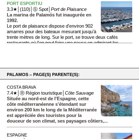
PORT ESPORTIU
3.3★│(110)│Ⓢ Spot│
Port de Plaisance
La marina de Palamós fut inaugurée en
1992.
Le port de plaisance dispose d'environ 902
amarres pour des bateaux mesurant jusqu’à
trente mètres de long. Sur le port, se trouve deux cafés
restaurants où l'on peut faire une pause en admirant les
bateaux.
PALAMOS ‒ PAGE(S) PARENTE(S):
COSTA BRAVA
7.4★│Ⓡ Région touristique│
Côte Sauvage
Située au nord-est de l'Espagne, cette
côte méditerranéenne s'étendant sur
environ 200 km le long de la Méditerranée
est appréciée des touristes pour la
douceur de son climat, ses paysages côtiers,...
ESPAGNE