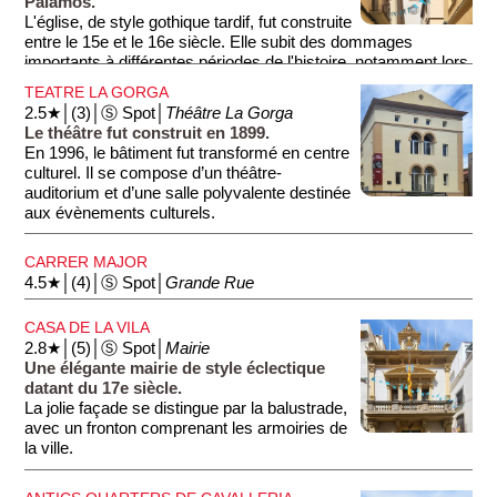
Palamós.
L'église, de style gothique tardif, fut construite
entre le 15e et le 16e siècle. Elle subit des dommages
importants à différentes périodes de l'histoire, notamment lors
d'une attaque turque en 1543, et lors de la Guerre Civile
TEATRE LA GORGA
Espagnole (1936-1939). L'église se distingue par son portail
2.5★│(3)│Ⓢ Spot│
Théâtre La Gorga
gothique et son clocher de plan rectangulaire. À l'intérieur, au
Le théâtre fut construit en 1899.
fond, beau retable du maître-autel de Santa Maria (photo 2) et,
En 1996, le bâtiment fut transformé en centre
à gauche, superbe chapelle avec un dôme octogonal (Capella
culturel. Il se compose d’un théâtre-
Fonda) (photo 3).
auditorium et d’une salle polyvalente destinée
aux évènements culturels.
CARRER MAJOR
4.5★│(4)│Ⓢ Spot│
Grande Rue
CASA DE LA VILA
2.8★│(5)│Ⓢ Spot│
Mairie
Une élégante mairie de style éclectique
datant du 17e siècle.
La jolie façade se distingue par la balustrade,
avec un fronton comprenant les armoiries de
la ville.
À l’intérieur, si vous demandez à l'accueil, vous pourrez voir