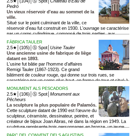
2.5★│(104)│Ⓢ Spot│
Château d'Eau de
Pedró
Un vieux réservoir d'eau au sommet de la
ville.
Situé sur le point culminant de la ville, ce
réservoir d'eau fut construit en 1930. L'ouvrage se caractérise
par un corps cylindrique, composé de trois parties, aux
nuances roses. La partie centrale se compose d’ouvertures
FÀBRICA TAULER
verticales en arc semi-circulaire.
2.5★│(105)│Ⓢ Spot│
Usine Tauler
Une ancienne usine de fabrique de liège
datant en 1893.
L'usine fut bâtie par l’homme d’affaires
Remigi Tauler (1867-1923). Ce grand
bâtiment de couleur rouge, qui donne sur trois rues, se
caractérise par un corps plus haut, en forme de tour et situé à
un angle, affichant le nom de l’homme d’affaires en lettres
MONUMENT ALS PESCADORS
géantes. Ce bâtiment est très représentatif du passé industriel
2.5★│(106)│Ⓢ Spot│
Monument aux
de la ville lié à l’activité du liège. L’usine ferma en 1994.
Pêcheurs
La sculpture la plus populaire de Palamós.
Cette sculpture datant de 1990 est l’œuvre du
sculpteur, céramiste, dessinateur, peintre, et
créateur de bijoux Joan Abras, né dans la région en 1949. La
sculpture représente trois personnages en bronze, un jeune
homme, un vieil homme et une femme, évoquant le métier de
PARC DEL CONVENT DELS AGUSTINS