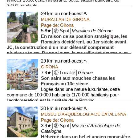
années 1930, cette ravissante petite station balnéaire de
3·000 habitants...
29 km au nord-ouest ↖
MURALLAS DE GIRONA
Page de: Girona
5.8★│Ⓢ Spot│
Murailles de Gérone
En raison de sa position stratégique, les
Romains décidèrent, au 1er siècle avant
JC, la construction d’un mur défensif comprenant
plusieurs tours. De nos jours, la muraille est devenue un
endroit ...
29 km au nord-ouest ↖
GIRONA
7.4★│Ⓛ Localité│
Gérone
Son saint aux mouches chassa les
Français au 13e siècle.
Logée dans une nature luxuriante, cette
commune de 100·000 habitants (170·000 habitants pour
l'agglomération) est la capitale de la Provinc...
30 km au nord-ouest ↖
MUSEU D'ARQUEOLOGIA DE CATALUNYA
Page de: Girona
3.4★│Ⓢ Spot│
Musée d'Archéologie de
Catalogne
Hébergé dans un bel et ancien monastère