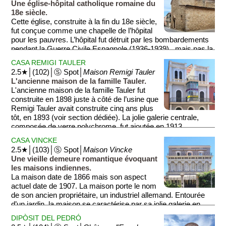
Une église-hôpital catholique romaine du
18e siècle.
Cette église, construite à la fin du 18e siècle,
fut conçue comme une chapelle de l’hôpital
pour les pauvres. L’hôpital fut détruit par les bombardements
pendant la Guerre Civile Espagnole (1936-1939) , mais pas la
chapelle. Cette dernière fut transformée en 1999 en espace
CASA REMIGI TAULER
artistique et culturel.
2.5★│(102)│Ⓢ Spot│
Maison Remigi Tauler
L'ancienne maison de la famille Tauler.
L'ancienne maison de la famille Tauler fut
construite en 1898 juste à côté de l’usine que
Remigi Tauler avait construite cinq ans plus
tôt, en 1893 (voir section dédiée). La jolie galerie centrale,
composée de verre polychrome, fut ajoutée en 1913.
CASA VINCKE
2.5★│(103)│Ⓢ Spot│
Maison Vincke
Une vieille demeure romantique évoquant
les maisons indiennes.
La maison date de 1866 mais son aspect
actuel date de 1907. La maison porte le nom
de son ancien propriétaire, un industriel allemand. Entourée
d’un jardin, la maison se caractérise par sa jolie galerie en
façade et ses décorations de style moderniste. De nos jours,
DIPÒSIT DEL PEDRÓ
il s'agit d'un hôtel 4 étoiles.