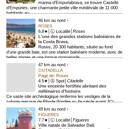
marina d'Empuriabrava, se trouve Castelló
d’Empúries, une charmante petite ville médiévale de 11·000
habitants au ...
46 km au nord ↑
ROSES
6.8★│Ⓛ Localité│
Roses
L'une des grandes stations balnéaires de
la Costa Brava.
Roses, 20·300 habitants, située au fond
d'une grande baie, est une station balnéaire moderne, avec de
belles plages et une longue promenade ...
47 km au nord ↑
CIUTADELLA
Page de: Roses
4.5★│Ⓢ Spot│
Citadelle
Une enceinte fortifiée abritant des
millénaires d'histoire.
Ce vaste site archéologique renferme les vestiges de la
colonie grecque de Rhode (fondée au 4e siècle avant JC),
ainsi que des quartiers...
49 km au nord ↑
FIGUERES
7.7★│Ⓛ Localité│
Figueres
Ville natale de Salvador Dalí.