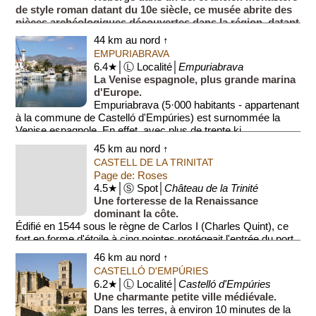
de style roman datant du 10e siècle, ce musée abrite des
pièces archéologiques découvertes dans la région, datant
de la période de la préhistoire jusqu'au mo...
44 km au nord ↑
EMPURIABRAVA
6.4★│Ⓛ Localité│
Empuriabrava
La Venise espagnole, plus grande marina
d'Europe.
Empuriabrava (5·000 habitants - appartenant
à la commune de Castelló d'Empúries) est surnommée la
Venise espagnole. En effet, avec plus de trente ki...
45 km au nord ↑
CASTELL DE LA TRINITAT
Page de: Roses
4.5★│Ⓢ Spot│
Château de la Trinité
Une forteresse de la Renaissance
dominant la côte.
Édifié en 1544 sous le règne de Carlos I (Charles Quint), ce
fort en forme d'étoile à cinq pointes protégeait l'entrée du port.
Ses murailles mass...
46 km au nord ↑
CASTELLÓ D'EMPÚRIES
6.2★│Ⓛ Localité│
Castelló d'Empúries
Une charmante petite ville médiévale.
Dans les terres, à environ 10 minutes de la