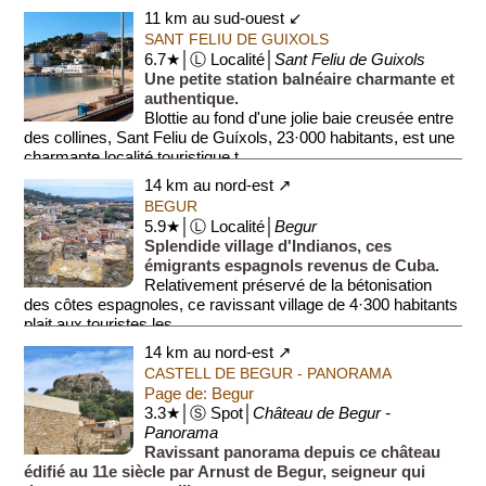
11 km au sud-ouest ↙
SANT FELIU DE GUIXOLS
6.7★│Ⓛ Localité│
Sant Feliu de Guixols
Une petite station balnéaire charmante et
authentique.
Blottie au fond d'une jolie baie creusée entre
des collines, Sant Feliu de Guíxols, 23·000 habitants, est une
charmante localité touristique t...
14 km au nord-est ↗
BEGUR
5.9★│Ⓛ Localité│
Begur
Splendide village d'Indianos, ces
émigrants espagnols revenus de Cuba.
Relativement préservé de la bétonisation
des côtes espagnoles, ce ravissant village de 4·300 habitants
plait aux touristes les...
14 km au nord-est ↗
CASTELL DE BEGUR - PANORAMA
Page de: Begur
3.3★│Ⓢ Spot│
Château de Begur -
Panorama
Ravissant panorama depuis ce château
édifié au 11e siècle par Arnust de Begur, seigneur qui