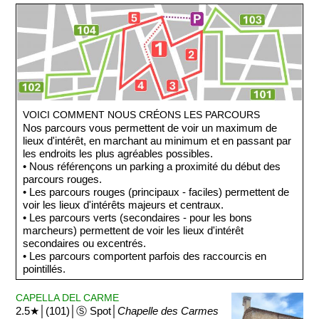
visiter. Le musée est divisé en cinq thématiques (diversité de
la mer Méditerranée, les lieux de pêche selon les saisons, les
professions associées à la pêche, l'évolution des techniques
de pêche, et le futur de la pêche).
VOICI COMMENT NOUS CRÉONS LES PARCOURS
Nos parcours vous permettent de voir un maximum de
lieux d'intérêt, en marchant au minimum et en passant par
les endroits les plus agréables possibles.
• Nous référençons un parking a proximité du début des
parcours rouges.
• Les parcours rouges (principaux - faciles) permettent de
voir les lieux d'intérêts majeurs et centraux.
• Les parcours verts (secondaires - pour les bons
marcheurs) permettent de voir les lieux d'intérêt
secondaires ou excentrés.
• Les parcours comportent parfois des raccourcis en
pointillés.
CAPELLA DEL CARME
2.5★│(101)│Ⓢ Spot│
Chapelle des Carmes