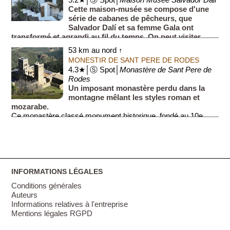
5.2★│Ⓢ Spot│
Maison Musée Salvador Dali
Cette maison-musée se compose d'une
série de cabanes de pêcheurs, que
Salvador Dalí et sa femme Gala ont
transformé et agrandi au fil du temps. On peut visiter
l'atelier du célèbre peintre, la bibl...
53 km au nord ↑
MONESTIR DE SANT PERE DE RODES
4.3★│Ⓢ Spot│
Monastère de Sant Pere de
Rodes
Un imposant monastère perdu dans la
montagne mêlant les styles roman et
mozarabe.
Ce monastère classé monument historique, fondé au 10e
siècle, se dresse majestueusement sur les pentes des Alpes
c...
INFORMATIONS LÉGALES
Conditions générales
Auteurs
Informations relatives à l'entreprise
Mentions légales RGPD