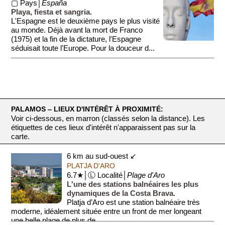
▢ Pays│
España
Playa, fiesta et sangria.
L'Espagne est le deuxième pays le plus visité
au monde. Déjà avant la mort de Franco
(1975) et la fin de la dictature, l'Espagne
séduisait toute l'Europe. Pour la douceur d...
PALAMOS ‒ LIEUX D'INTÉRÊT À PROXIMITÉ:
Voir ci-dessous, en marron (classés selon la distance). Les
étiquettes de ces lieux d'intérêt n'apparaissent pas sur la
carte.
6 km au sud-ouest ↙
PLATJA D'ARO
6.7★│Ⓛ Localité│
Plage d'Aro
L'une des stations balnéaires les plus
dynamiques de la Costa Brava.
Platja d’Aro est une station balnéaire très
moderne, idéalement située entre un front de mer longeant
une belle plage de plus de...