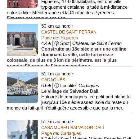
Figueres, 47·000 habitants, est une ville
typiquement catalane, située à mi-distance
entre la Mer Méditerranée et la Chaîne des Pyrénées.
Figueres est connue car c'es...
50 km au nord ↑
CASTEL DE SANT FERRAN
Page de: Figueres
4.4★│Ⓢ Spot│
Château de Saint Ferran
Construite au 18e siècle sur une colline
dominant la ville, cette forteresse
colossale, de plus de 3 km de périmètre, est la plus
grande d'Europe de l'époque moderne.
Le château pouvait accueill...
51 km au nord ↑
CADAQUÉS
6.6★│Ⓛ Localité│
Cadaqués
Le village de Salvador Dali.
Entouré de montagnes, ce petit port blanc fut
jusqu'au 19e siècle assez isolé du reste du
monde du fait qu'il n'était guère accessible que par la mer.
Et c'est ju...
51 km au nord ↑
CASA MUSEU SALVADOR DALÍ
Page de: Cadaqués