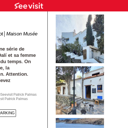
ot│
Maison Musée
e série de
alí et sa femme
l du temps. On
e, la
n. Attention.
devez
eevisit Patrick Palmas
it Patrick Palmas
PARKING