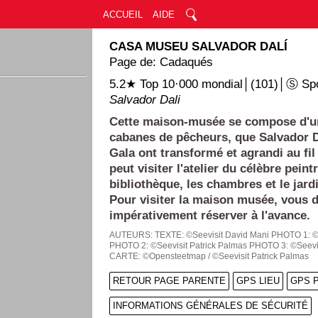
ACCUEIL
AIDE
CASA MUSEU SALVADOR DALÍ
Page de: Cadaqués
5.2★ Top 10·000 mondial│(101)│Ⓢ Sp
Salvador Dali
Cette maison-musée se compose d'un
cabanes de pêcheurs, que Salvador D
Gala ont transformé et agrandi au fi
peut visiter l'atelier du célèbre peintr
bibliothèque, les chambres et le jardi
Pour visiter la maison musée, vous 
impérativement réserver à l'avance.
AUTEURS:
TEXTE: ©Seevisit David Mani
PHOTO 1: ©S
PHOTO 2: ©Seevisit Patrick Palmas
PHOTO 3: ©Seevis
CARTE: ©Opensteetmap / ©Seevisit Patrick Palmas
RETOUR PAGE PARENTE
GPS LIEU
GPS 
INFORMATIONS GÉNÉRALES DE SÉCURITÉ