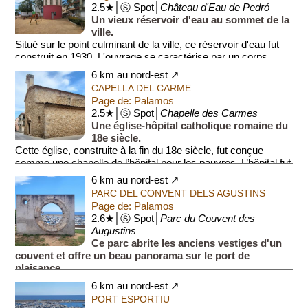
2.5★│Ⓢ Spot│
Château d'Eau de Pedró
Un vieux réservoir d'eau au sommet de la
ville.
Situé sur le point culminant de la ville, ce réservoir d'eau fut
construit en 1930. L'ouvrage se caractérise par un corps
cylindrique, composé de tro...
6 km au nord-est ↗
CAPELLA DEL CARME
Page de: Palamos
2.5★│Ⓢ Spot│
Chapelle des Carmes
Une église-hôpital catholique romaine du
18e siècle.
Cette église, construite à la fin du 18e siècle, fut conçue
comme une chapelle de l’hôpital pour les pauvres. L’hôpital fut
détruit par les bo...
6 km au nord-est ↗
PARC DEL CONVENT DELS AGUSTINS
Page de: Palamos
2.6★│Ⓢ Spot│
Parc du Couvent des
Augustins
Ce parc abrite les anciens vestiges d'un
couvent et offre un beau panorama sur le port de
plaisance.
L'ancien couvent (Convent dels Agustins) se trouvait autrefois
6 km au nord-est ↗
dans ce parc, jusqu’à sa destructi...
PORT ESPORTIU