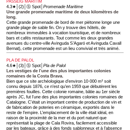
PASSEIG MARÍTIM
4.3★│(2)│Ⓢ Spot│
Promenade Maritime
Une grande promenade maritime de deux kilomètres de
long.
Cette grande promenade de bord de mer piétonne longe une
grande plage de sable fin. On y trouve des hôtels, de
nombreux immeubles à vocation touristique, et de nombreux
bars et cafés restaurants. Tout comme les deux grandes
avenues du centre-ville Avinguda S’Agaró et Avinguda Cavall
Bernat), cette promenade est un lieu convivial et très animé.
PLA DE PALOL
4.6★│(3)│Ⓢ Spot│
Pla de Palol
Les vestiges de l’une des plus importantes colonies
romaines de la Costa Brava.
Bien que ce site archéologique d’environ 10·000 m² soit
connu depuis 1876, ce n’est qu’en 1959 que débutèrent les
premières fouilles. Cette colonie romaine, bâtie au 1er siècle
après JC, fut l'une des plus importantes colonies romaines de
Catalogne. C'était un important centre de production de vin et
de fabrication de poteries en céramique, exportés dans le
reste de l’empire. L’emplacement de la ville était idéal, en
raison de la proximité de la mer et du port naturel que
représentait la plage de Cala Rovira, facilement accessible
par les bateaux, grâce à des fonds sablonneux et à l’absence