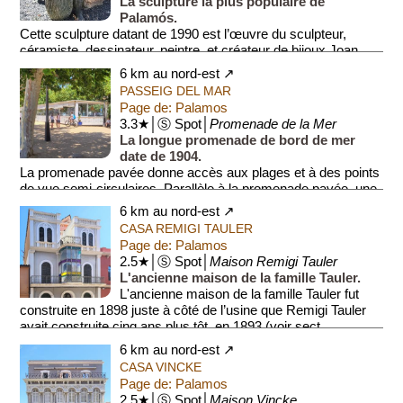
La sculpture la plus populaire de
Palamós.
Cette sculpture datant de 1990 est l’œuvre du sculpteur,
céramiste, dessinateur, peintre, et créateur de bijoux Joan
Abras, né dans la région en 1949. La ...
6 km au nord-est ↗
PASSEIG DEL MAR
Page de: Palamos
3.3★│Ⓢ Spot│
Promenade de la Mer
La longue promenade de bord de mer
date de 1904.
La promenade pavée donne accès aux plages et à des points
de vue semi-circulaires. Parallèle à la promenade pavée, une
double rangée de platanes cons...
6 km au nord-est ↗
CASA REMIGI TAULER
Page de: Palamos
2.5★│Ⓢ Spot│
Maison Remigi Tauler
L'ancienne maison de la famille Tauler.
L'ancienne maison de la famille Tauler fut
construite en 1898 juste à côté de l’usine que Remigi Tauler
avait construite cinq ans plus tôt, en 1893 (voir sect...
6 km au nord-est ↗
CASA VINCKE
Page de: Palamos
2.5★│Ⓢ Spot│
Maison Vincke