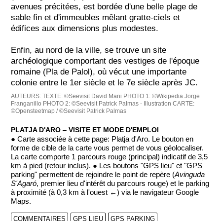
avenues précitées, est bordée d'une belle plage de
sable fin et d'immeubles mêlant gratte-ciels et
édifices aux dimensions plus modestes.
Enfin, au nord de la ville, se trouve un site
archéologique comportant des vestiges de l'époque
romaine (Pla de Palol), où vécut une importante
colonie entre le 1er siècle et le 7e siècle après JC.
AUTEURS:
TEXTE: ©Seevisit David Mani
PHOTO 1: ©Wikipedia Jorge
Franganillo
PHOTO 2: ©Seevisit Patrick Palmas - Illustration
CARTE:
©Opensteetmap / ©Seevisit Patrick Palmas
PLATJA D'ARO ‒ VISITE ET MODE D'EMPLOI
● Carte associée à cette page: Platja d'Aro. Le bouton en
forme de cible de la carte vous permet de vous géolocaliser.
La carte comporte 1 parcours rouge (principal) indicatif de 3,5
km à pied (retour inclus). ● Les boutons "GPS lieu" et "GPS
parking" permettent de rejoindre le point de repère (
Avinguda
S'Agaró
, premier lieu d'intérêt du parcours rouge) et le parking
à proximité (à 0,3 km à l'ouest ←) via le navigateur Google
Maps.
COMMENTAIRES
GPS LIEU
GPS PARKING