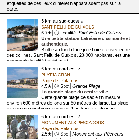
étiquettes de ces lieux d'intérêt n'apparaissent pas sur la
carte.
5 km au sud-ouest ↙
SANT FELIU DE GUIXOLS
6.7★│Ⓛ Localité│
Sant Feliu de Guixols
Une petite station balnéaire charmante et
authentique.
Blottie au fond d'une jolie baie creusée entre
des collines, Sant Feliu de Guíxols, 23·000 habitants, est une
charmante localité touristique t...
6 km au nord-est ↗
PLATJA GRAN
Page de: Palamos
4.5★│Ⓢ Spot│
Grande Plage
La grande plage du centre-ville.
Cette grande plage de sable fin mesure
environ 600 mètres de long sur 50 mètres de large. La plage
dispose de nombreux services (bar, transats, douches,
toilettes).
6 km au nord-est ↗
MONUMENT ALS PESCADORS
Page de: Palamos
2.5★│Ⓢ Spot│
Monument aux Pêcheurs