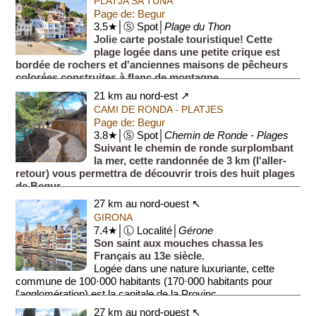
PLATJA SA TUNA
Page de: Begur
3.5★│Ⓢ Spot│
Plage du Thon
Jolie carte postale touristique! Cette
plage logée dans une petite crique est
bordée de rochers et d'anciennes maisons de pêcheurs
colorées construites à flanc de montagne.
Une poignée de resta...
21 km au nord-est ↗
CAMI DE RONDA - PLATJES
Page de: Begur
3.8★│Ⓢ Spot│
Chemin de Ronde - Plages
Suivant le chemin de ronde surplombant
la mer, cette randonnée de 3 km (l'aller-
retour) vous permettra de découvrir trois des huit plages
de Begur.
Comportant quelques montées et descentes, le che...
27 km au nord-ouest ↖
GIRONA
7.4★│Ⓛ Localité│
Gérone
Son saint aux mouches chassa les
Français au 13e siècle.
Logée dans une nature luxuriante, cette
commune de 100·000 habitants (170·000 habitants pour
l'agglomération) est la capitale de la Provinc...
27 km au nord-ouest ↖