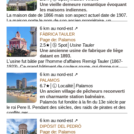
Une vieille demeure romantique évoquant
les maisons indiennes.
La maison date de 1866 mais son aspect actuel date de 1907.
La maison porte le nom de son ancien propriétaire, un
industriel allemand....
6 km au nord-est ↗
FÀBRICA TAULER
Page de: Palamos
2.5★│Ⓢ Spot│
Usine Tauler
Une ancienne usine de fabrique de liège
datant en 1893.
L'usine fut bâtie par l’homme d’affaires Remigi Tauler (1867-
1923). Ce grand bâtiment de couleur rouge, qui donne sur
trois rues, se caractér...
6 km au nord-est ↗
PALAMOS
6.7★│Ⓛ Localité│
Palamos
Un ancien village de pêcheurs reconverti
en charmante station balnéaire.
Palamós fut fondée à la fin du 13e siècle par
le roi Pere II. Pendant des siècles, des raids de pirates et des
conflits per...
6 km au nord-est ↗
DIPÒSIT DEL PEDRÓ
Page de: Palamos