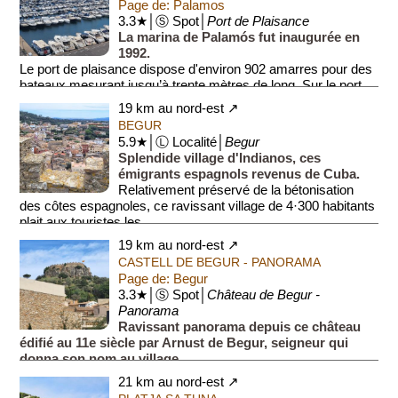
Page de: Palamos
3.3★│Ⓢ Spot│
Port de Plaisance
La marina de Palamós fut inaugurée en
1992.
Le port de plaisance dispose d'environ 902 amarres pour des
bateaux mesurant jusqu’à trente mètres de long. Sur le port,
se trouve deux cafés restaurant...
19 km au nord-est ↗
BEGUR
5.9★│Ⓛ Localité│
Begur
Splendide village d'Indianos, ces
émigrants espagnols revenus de Cuba.
Relativement préservé de la bétonisation
des côtes espagnoles, ce ravissant village de 4·300 habitants
plait aux touristes les...
19 km au nord-est ↗
CASTELL DE BEGUR - PANORAMA
Page de: Begur
3.3★│Ⓢ Spot│
Château de Begur -
Panorama
Ravissant panorama depuis ce château
édifié au 11e siècle par Arnust de Begur, seigneur qui
donna son nom au village.
Le château est situé à une hauteur d'environ 60 mètres par
21 km au nord-est ↗
rapport au centre...