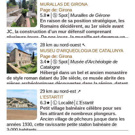
MURALLAS DE GIRONA
Page de: Girona
5.8★│Ⓢ Spot│
Murailles de Gérone
En raison de sa position stratégique, les
Romains décidèrent, au 1er siècle avant
JC, la construction d’un mur défensif comprenant
plusieurs tours. De nos jours, la muraille est devenue un
endroit ...
28 km au nord-ouest ↖
MUSEU D'ARQUEOLOGIA DE CATALUNYA
Page de: Girona
3.4★│Ⓢ Spot│
Musée d'Archéologie de
Catalogne
Hébergé dans un bel et ancien monastère
de style roman datant du 10e siècle, ce musée abrite des
pièces archéologiques découvertes dans la région, datant
de la période de la préhistoire jusqu'au mo...
29 km au nord-est ↗
L'ESTARTIT
6.3★│Ⓛ Localité│
L'Estartit
Petit village balnéaire célèbre pour ses
îles attirant de nombreux plongeurs.
Ancien village de pêcheurs jusque dans les
années 1930, cette ravissante petite station balnéaire de
3·000 habitants...