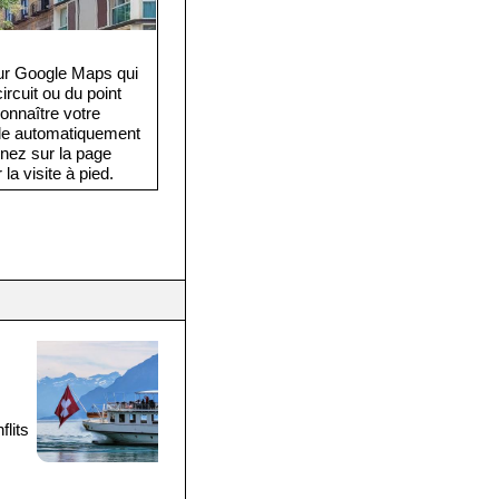
eur Google Maps qui
rcuit ou du point
onnaître votre
cule automatiquement
rnez sur la page
la visite à pied.
flits
e