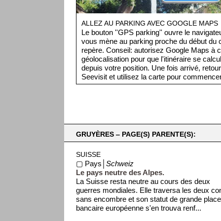
ALLEZ AU PARKING AVEC GOOGLE MAPS
Le bouton ''GPS parking'' ouvre le navigat
vous mène au parking proche du début du ci
repère. Conseil: autorisez Google Maps à c
géolocalisation pour que l'itinéraire se cal
depuis votre position. Une fois arrivé, retou
Seevisit et utilisez la carte pour commencer 
GRUYÈRES ‒ PAGE(S) PARENTE(S):
SUISSE
▢ Pays│
Schweiz
Le pays neutre des Alpes.
La Suisse resta neutre au cours des deux
guerres mondiales. Elle traversa les deux con
sans encombre et son statut de grande plac
bancaire européenne s'en trouva renf...