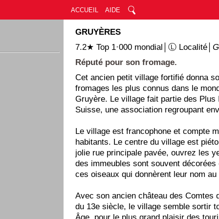
ACCUEIL
AIDE
GRUYÈRES
7.2★ Top 1·000 mondial│Ⓛ Localité│
G
Réputé pour son fromage.
Cet ancien petit village fortifié donna 
fromages les plus connus dans le mond
Gruyère. Le village fait partie des Plus
Suisse, une association regroupant envi
Le village est francophone et compte 
habitants. Le centre du village est piét
jolie rue principale pavée, ouvrez les y
des immeubles sont souvent décorées 
ces oiseaux qui donnèrent leur nom au 
Avec son ancien château des Comtes d
du 13e siècle, le village semble sortir 
Âge, pour le plus grand plaisir des tour