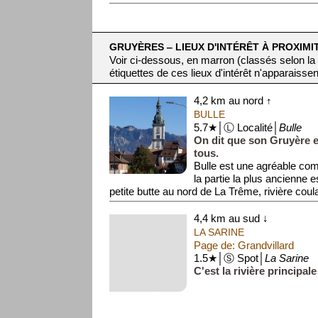
GRUYÈRES ‒ LIEUX D'INTÉRÊT À PROXIMI
Voir ci-dessous, en marron (classés selon la
étiquettes de ces lieux d'intérêt n'apparaissen
4,2 km au nord ↑
BULLE
5.7★│Ⓛ Localité│
Bulle
On dit que son Gruyère es
tous.
Bulle est une agréable c
la partie la plus ancienne e
petite butte au nord de La Trême, rivière coul
4,4 km au sud ↓
LA SARINE
Page de: Grandvillard
1.5★│Ⓢ Spot│
La Sarine
C'est la rivière principal