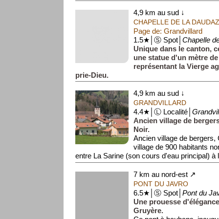
4,9 km au sud ↓
CHAPELLE DE LA DAUDA
Page de: Grandvillard
1.5★│Ⓢ Spot│
Chapelle d
Unique dans le canton, c
une statue d'un mètre de 
représentant la Vierge a
prie-Dieu.
Fait rare, elle semble à la fois soumise et ape
4,9 km au sud ↓
GRANDVILLARD
4.4★│Ⓛ Localité│
Grandvil
Ancien village de bergers
Noir.
Ancien village de bergers, 
village de 900 habitants n
entre La Sarine (son cours d'eau principal) à l'
7 km au nord-est ↗
PONT DU JAVRO
6.5★│Ⓢ Spot│
Pont du Ja
Une prouesse d'élégance 
Gruyère.