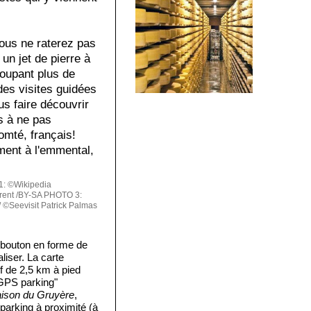
vous ne raterez pas
un jet de pierre à
roupant plus de
es visites guidées
s faire découvrir
rs à ne pas
omté, français!
ment à l'emmental,
: ©Wikipedia
rent /BY-SA
PHOTO 3:
©Seevisit Patrick Palmas
 bouton en forme de
liser. La carte
if de 2,5 km à pied
"GPS parking"
ison du Gruyère
,
 parking à proximité (à