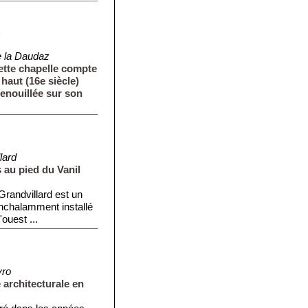
Z
e la Daudaz
ette chapelle compte
haut (16e siècle)
genouillée sur son
urée....
lard
 au pied du Vanil
Grandvillard est un
onchalamment installé
ouest ...
vro
architecturale en