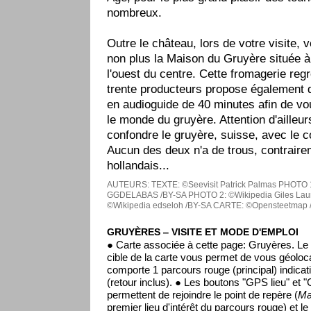
nombreux.
Outre le château, lors de votre visite, 
non plus la Maison du Gruyère située à 
l'ouest du centre. Cette fromagerie reg
trente producteurs propose également d
en audioguide de 40 minutes afin de vou
le monde du gruyère. Attention d'ailleu
confondre le gruyère, suisse, avec le c
Aucun des deux n'a de trous, contraire
hollandais...
AUTEURS:
TEXTE: ©Seevisit Patrick Palmas
PHOTO 1
GGDELABAS /BY-SA
PHOTO 2: ©Wikipedia Giles Lau
©Wikipedia edseloh /BY-SA
CARTE: ©Opensteetmap / 
GRUYÈRES ‒ VISITE ET MODE D'EMPLOI
● Carte associée à cette page: Gruyères. Le
cible de la carte vous permet de vous géoloca
comporte 1 parcours rouge (principal) indicat
(retour inclus). ● Les boutons "GPS lieu" et 
permettent de rejoindre le point de repère (
Ma
premier lieu d'intérêt du parcours rouge) et le