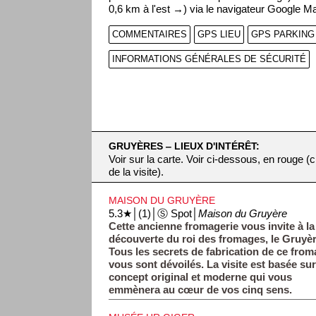
0,6 km à l'est →) via le navigateur Google M
COMMENTAIRES
GPS LIEU
GPS PARKING
INFORMATIONS GÉNÉRALES DE SÉCURITÉ
GRUYÈRES ‒ LIEUX D'INTÉRÊT:
Voir sur la carte. Voir ci-dessous, en rouge 
de la visite).
MAISON DU GRUYÈRE
5.3★│(1)│Ⓢ Spot│
Maison du Gruyère
Cette ancienne fromagerie vous invite à la
découverte du roi des fromages, le Gruyèr
Tous les secrets de fabrication de ce fro
vous sont dévoilés. La visite est basée su
concept original et moderne qui vous
emmènera au cœur de vos cinq sens.