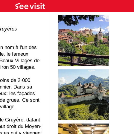
ruyères
son nom à l'un des
e, le fameux
 Beaux Villages de
ron 50 villages.
moins de 2·000
onnier. Dans sa
eux: les façades
de grues. Ce sont
village.
e Gruyère, datant
tout droit du Moyen-
istes qui y viennent