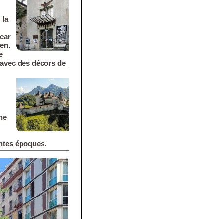
 la
scar
ien.
e
e, avec des décors de
ilier futuriste.
ne
entes époques.