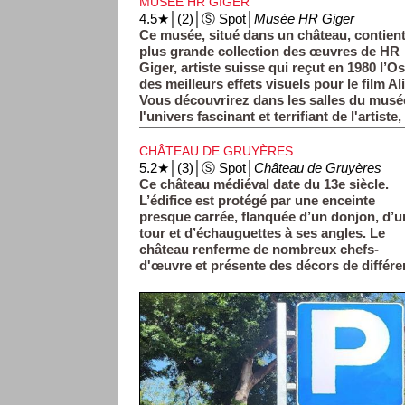
MUSÉE HR GIGER
4.5★│(2)│Ⓢ Spot│
Musée HR Giger
Ce musée, situé dans un château, contient
plus grande collection des œuvres de HR
Giger, artiste suisse qui reçut en 1980 l’O
des meilleurs effets visuels pour le film Al
Vous découvrirez dans les salles du musé
l'univers fascinant et terrifiant de l'artist
film, des sculptures de créatures, et du mob
CHÂTEAU DE GRUYÈRES
5.2★│(3)│Ⓢ Spot│
Château de Gruyères
Ce château médiéval date du 13e siècle.
L’édifice est protégé par une enceinte
presque carrée, flanquée d’un donjon, d’u
tour et d’échauguettes à ses angles. Le
château renferme de nombreux chefs-
d'œuvre et présente des décors de différ