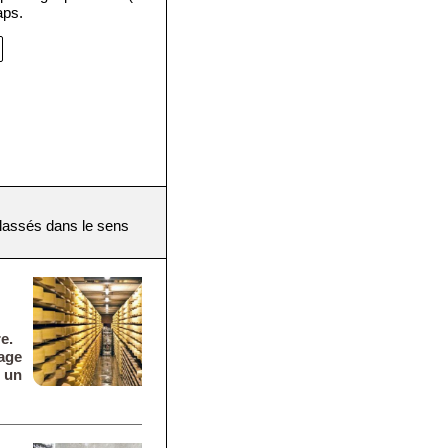
aps.
(classés dans le sens
e.
mage
r un