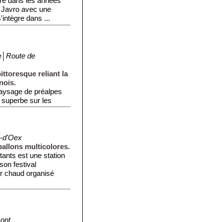
ré dans les années
u Javro avec une
intègre dans ...
e│
Route de
ttoresque reliant la
nois.
 paysage de préalpes
e superbe sur les
-d'Oex
ballons multicolores.
tants est une station
on festival
air chaud organisé
ont