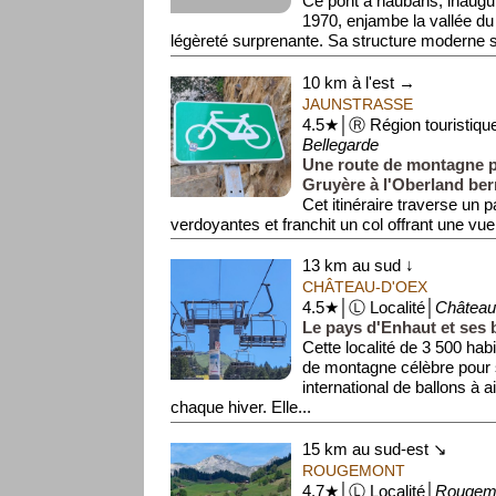
Ce pont à haubans, inaugu
1970, enjambe la vallée d
légèreté surprenante. Sa structure moderne s'
10 km à l'est →
JAUNSTRASSE
4.5★│Ⓡ Région touristiqu
Bellegarde
Une route de montagne pi
Gruyère à l'Oberland ber
Cet itinéraire traverse un
verdoyantes et franchit un col offrant une vu
sommets cal...
13 km au sud ↓
CHÂTEAU-D'OEX
4.5★│Ⓛ Localité│
Château
Le pays d'Enhaut et ses 
Cette localité de 3 500 habi
de montagne célèbre pour s
international de ballons à 
chaque hiver. Elle...
15 km au sud-est ↘
ROUGEMONT
4.7★│Ⓛ Localité│
Rougem