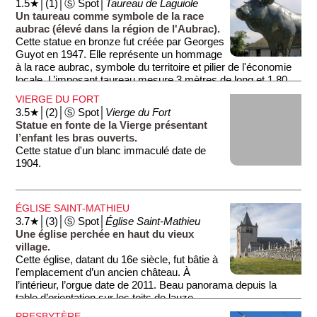
1.5★│(1)│Ⓢ Spot│
Taureau de Laguiole
Un taureau comme symbole de la race
aubrac (élevé dans la région de l'Aubrac).
Cette statue en bronze fut créée par Georges
Guyot en 1947. Elle représente un hommage
à la race aubrac, symbole du territoire et pilier de l'économie
locale. L’imposant taureau mesure 3 mètres de long et 1,80
mètre de haut! La légende veut que toucher les attributs du
VIERGE DU FORT
taureau porterait bonheur. N'hésitez pas à les toucher, ce
3.5★│(2)│Ⓢ Spot│
Vierge du Fort
taureau n'est pas agressif!
Statue en fonte de la Vierge présentant
l’enfant les bras ouverts.
Cette statue d'un blanc immaculé date de
1904.
ÉGLISE SAINT-MATHIEU
3.7★│(3)│Ⓢ Spot│
Église Saint-Mathieu
Une église perchée en haut du vieux
village.
Cette église, datant du 16e siècle, fut bâtie à
l'emplacement d’un ancien château. À
l’intérieur, l’orgue date de 2011. Beau panorama depuis la
table d’orientation sur les toits de lauze.
PRESBYTÈRE