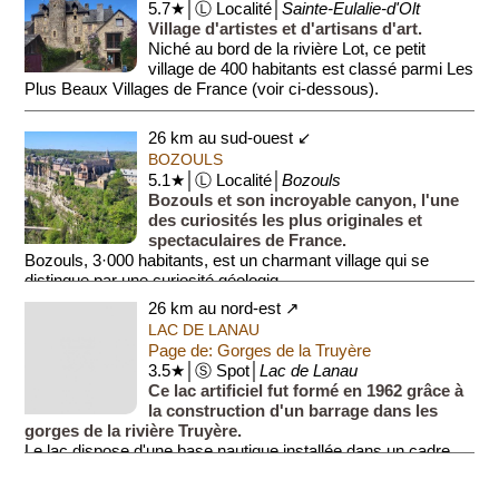
5.7★│Ⓛ Localité│
Sainte-Eulalie-d'Olt
Village d'artistes et d'artisans d'art.
Niché au bord de la rivière Lot, ce petit
village de 400 habitants est classé parmi Les
Plus Beaux Villages de France (voir ci-dessous).
Il faut dire q...
26 km au sud-ouest ↙
BOZOULS
5.1★│Ⓛ Localité│
Bozouls
Bozouls et son incroyable canyon, l'une
des curiosités les plus originales et
spectaculaires de France.
Bozouls, 3·000 habitants, est un charmant village qui se
distingue par une curiosité géologiq...
26 km au nord-est ↗
LAC DE LANAU
Page de: Gorges de la Truyère
3.5★│Ⓢ Spot│
Lac de Lanau
Ce lac artificiel fut formé en 1962 grâce à
la construction d'un barrage dans les
gorges de la rivière Truyère.
Le lac dispose d'une base nautique installée dans un cadre
verdoyant et offrant d...