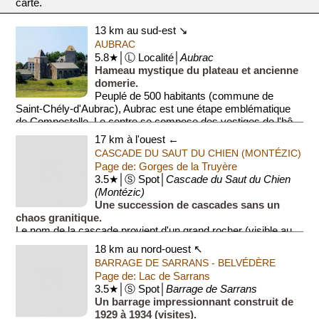
carte.
13 km au sud-est ↘
AUBRAC
5.8★│Ⓛ Localité│
Aubrac
Hameau mystique du plateau et ancienne
domerie.
Peuplé de 500 habitants (commune de
Saint-Chély-d'Aubrac), Aubrac est une étape emblématique
de Compostelle. Le centre se compose des vestiges de l'hô...
17 km à l'ouest ←
CASCADE DU SAUT DU CHIEN (MONTÉZIC)
Page de: Gorges de la Truyère
3.5★│Ⓢ Spot│
Cascade du Saut du Chien
(Montézic)
Une succession de cascades sans un
chaos granitique.
Le nom de la cascade provient d'un grand rocher (visible au
pied de l'une des cascade) évoquant la tête d'un chien. Deux
18 km au nord-ouest ↖
plateformes aménagées (e...
BARRAGE DE SARRANS - BELVÉDÈRE
Page de: Lac de Sarrans
3.5★│Ⓢ Spot│
Barrage de Sarrans
Un barrage impressionnant construit de
1929 à 1934 (visites).