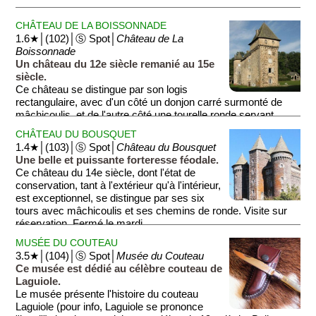
CHÂTEAU DE LA BOISSONNADE
1.6★│(102)│Ⓢ Spot│
Château de La
Boissonnade
Un château du 12e siècle remanié au 15e
siècle.
Ce château se distingue par son logis
rectangulaire, avec d'un côté un donjon carré surmonté de
mâchicoulis, et de l'autre côté une tourelle ronde servant
d'escalier.
CHÂTEAU DU BOUSQUET
1.4★│(103)│Ⓢ Spot│
Château du Bousquet
Une belle et puissante forteresse féodale.
Ce château du 14e siècle, dont l'état de
conservation, tant à l'extérieur qu'à l'intérieur,
est exceptionnel, se distingue par ses six
tours avec mâchicoulis et ses chemins de ronde. Visite sur
réservation. Fermé le mardi.
MUSÉE DU COUTEAU
3.5★│(104)│Ⓢ Spot│
Musée du Couteau
Ce musée est dédié au célèbre couteau de
Laguiole.
Le musée présente l'histoire du couteau
Laguiole (pour info, Laguiole se prononce