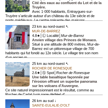
Cité des eaux au confluent du Lot et de la
Truyère.
Avec 1·000 habitants, Entraygues-sur-
Truyère s'articule autour d'un château du 13e siècle et de
ponts médiévaux. Le centre présente des maisons ...
23 km au nord-ouest ↖
MUR-DE-BARREZ
4.8★│Ⓛ Localité│
Mur-de-Barrez
Anvien village des Princes de Monaco.
Situé à une altitude de 800 mètres, Mur-de-
Barrez est un pittoresque village de 700
habitants qui fut fondé au 12e siècle. Le village tire son nom
d'un ancien m...
25 km au nord-ouest ↖
ROCHER DE RONESQUE
2.6★│Ⓢ Spot│
Rocher de Ronesque
Une table basaltique façonnée par
l'érosion offrant un superbe panorama
sur les volcans d'Auvergne.
Ce site naturel impressionnant est le résultat, comme au
Rocher de Carlat (voir page dédiée) d'...
26 km au sud ↓
SAINTE-EULALIE-D'OLT