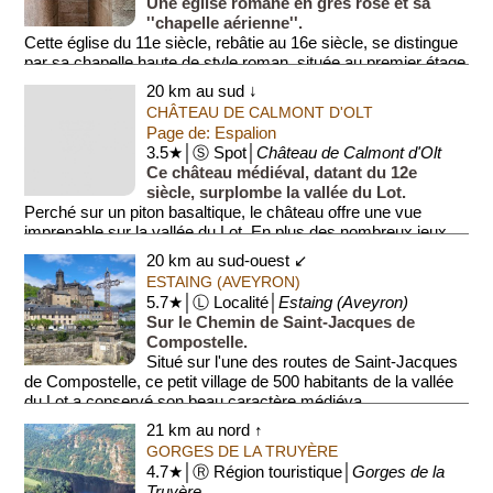
Une église romane en grès rose et sa
''chapelle aérienne''.
Cette église du 11e siècle, rebâtie au 16e siècle, se distingue
par sa chapelle haute de style roman, située au premier étage
du cloche...
20 km au sud ↓
CHÂTEAU DE CALMONT D'OLT
Page de: Espalion
3.5★│Ⓢ Spot│
Château de Calmont d'Olt
Ce château médiéval, datant du 12e
siècle, surplombe la vallée du Lot.
Perché sur un piton basaltique, le château offre une vue
imprenable sur la vallée du Lot. En plus des nombreux jeux
médiév...
20 km au sud-ouest ↙
ESTAING (AVEYRON)
5.7★│Ⓛ Localité│
Estaing (Aveyron)
Sur le Chemin de Saint-Jacques de
Compostelle.
Situé sur l'une des routes de Saint-Jacques
de Compostelle, ce petit village de 500 habitants de la vallée
du Lot a conservé son beau caractère médiéva...
21 km au nord ↑
GORGES DE LA TRUYÈRE
4.7★│Ⓡ Région touristique│
Gorges de la
Truyère