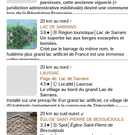
paroisses, cette ancienne viguerie (≡
juridiction administrative médiévale) devint une commune
lors de la Révolution Française.
Le village (500 habitants) e...
20 km au nord ↑
LAC DE SARRANS
3.6★│Ⓡ Région touristique│
Lac de Sarrans
Un superbe lac aux berges escarpées et
boisées.
Créé par le barrage du même nom, le
huitième plus grand lac artificiel de France est une immense
vallée immergée.
20 km au nord ↑
Long de 35 kilomètres, le l...
LAUSSAC
Page de: Lac de Sarrans
4.5★│Ⓛ Localité│
Laussac
Le village au bord du grand Lac de
Sarrans.
Installé sur une presqu'île d'un grand lac artificiel, ce village de
40 habitants (appartenant à la commune de Thérondels -
environ 350 habitants) se dist...
20 km au sud-ouest ↙
ÉGLISE SAINT-PIERRE DE BESSUÉJOULS
3.3★│Ⓢ Spot│
Église Saint-Pierre de
Bessuéjouls