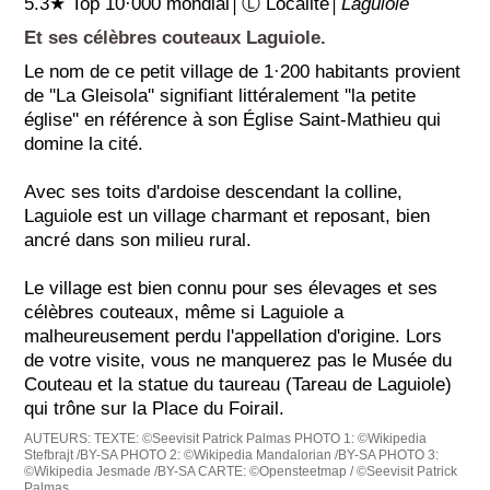
5.3★ Top 10·000 mondial│Ⓛ Localité│
Laguiole
Et ses célèbres couteaux Laguiole.
Le nom de ce petit village de 1·200 habitants provient
de ''La Gleisola'' signifiant littéralement ''la petite
église'' en référence à son Église Saint-Mathieu qui
domine la cité.
Avec ses toits d'ardoise descendant la colline,
Laguiole est un village charmant et reposant, bien
ancré dans son milieu rural.
Le village est bien connu pour ses élevages et ses
célèbres couteaux, même si Laguiole a
malheureusement perdu l'appellation d'origine. Lors
de votre visite, vous ne manquerez pas le Musée du
Couteau et la statue du taureau (Tareau de Laguiole)
qui trône sur la Place du Foirail.
AUTEURS:
TEXTE: ©Seevisit Patrick Palmas
PHOTO 1: ©Wikipedia
Stefbrajt /BY-SA
PHOTO 2: ©Wikipedia Mandalorian /BY-SA
PHOTO 3:
©Wikipedia Jesmade /BY-SA
CARTE: ©Opensteetmap / ©Seevisit Patrick
Palmas