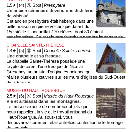
1.5★│(4)│Ⓢ Spot│
Presbytère
Un ancien séminaire devenu une distillerie
de whisky!
Cet ancien presbytère était hébergé dans une
belle maison en pierre volcanique datant du
15e siècle. Il accueillait 170 élèves, dont 80 étaient
pensionnaires. Ce presbytère fournit un nombre important de
prêtres au diocèse de Rodez. De nos jours, le bâtiment abrite
CHAPELLE SAINTE-THÉRÈSE
la distillerie de whisky Twelve, qui peut se visiter.
1.4★│(5)│Ⓢ Spot│
Chapelle Sainte-Thérèse
Une chapelle et sa fresque.
La chapelle Sainte-Thérèse possède une
crypte décorée d'une fresque de Nicolaï
Greschny, un artiste d’origine estonienne qui
réalisa plusieurs œuvres sur les murs d’églises du Sud-Ouest
de la France.
MUSÉE DU HAUT-ROUERGUE
2.5★│(6)│Ⓢ Spot│
Musée du Haut-Rouergue
Vie et artisanat dans les montagnes.
Le musée expose de nombreux objets qui
nous rappellent la vie et le travail artisanal du
Haut-Rouergue. Au sous-sol, vous
découvrirez comment était autrefois confectionné le fromage
de Laguiole.