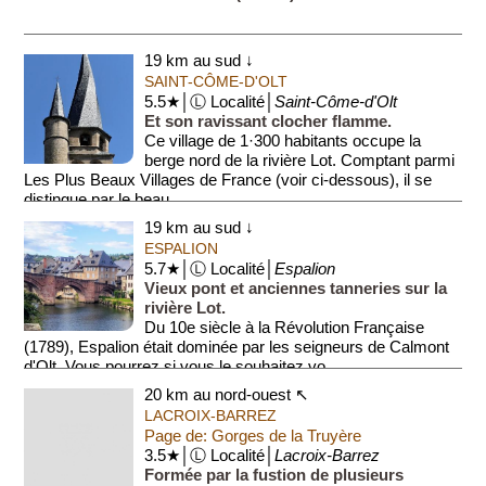
19 km au sud ↓
SAINT-CÔME-D'OLT
5.5★│Ⓛ Localité│
Saint-Côme-d'Olt
Et son ravissant clocher flamme.
Ce village de 1·300 habitants occupe la
berge nord de la rivière Lot. Comptant parmi
Les Plus Beaux Villages de France (voir ci-dessous), il se
distingue par le beau...
19 km au sud ↓
ESPALION
5.7★│Ⓛ Localité│
Espalion
Vieux pont et anciennes tanneries sur la
rivière Lot.
Du 10e siècle à la Révolution Française
(1789), Espalion était dominée par les seigneurs de Calmont
d'Olt. Vous pourrez si vous le souhaitez vo...
20 km au nord-ouest ↖
LACROIX-BARREZ
Page de: Gorges de la Truyère
3.5★│Ⓛ Localité│
Lacroix-Barrez
Formée par la fustion de plusieurs