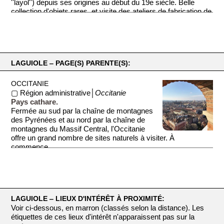
''layol'') depuis ses origines au début du 19e siècle. Belle
collection d'objets rares, et visite des ateliers de fabrication de
la coutellerie. Devant le musée, l'impressionnante sculpture
du célèbre couteau tenu dans une main ferme mesure 6
mètres de haut!
LAGUIOLE ‒ PAGE(S) PARENTE(S):
OCCITANIE
▢ Région administrative│
Occitanie
Pays cathare.
Fermée au sud par la chaîne de montagnes
des Pyrénées et au nord par la chaîne de
montagnes du Massif Central, l'Occitanie
offre un grand nombre de sites naturels à visiter. À
commence...
LAGUIOLE ‒ LIEUX D'INTÉRÊT À PROXIMITÉ:
Voir ci-dessous, en marron (classés selon la distance). Les
étiquettes de ces lieux d'intérêt n'apparaissent pas sur la