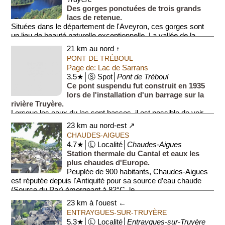
Des gorges ponctuées de trois grands
lacs de retenue.
Situées dans le département de l'Aveyron, ces gorges sont
un lieu de beauté naturelle exceptionnelle. La vallée de la
rivière Truyère se déploi...
21 km au nord ↑
PONT DE TRÉBOUL
Page de: Lac de Sarrans
3.5★│Ⓢ Spot│
Pont de Tréboul
Ce pont suspendu fut construit en 1935
lors de l'installation d'un barrage sur la
rivière Truyère.
Lorsque les eaux du lac sont basses, il est possible de voir
l'ancien pont de pierre construit au...
23 km au nord-est ↗
CHAUDES-AIGUES
4.7★│Ⓛ Localité│
Chaudes-Aigues
Station thermale du Cantal et eaux les
plus chaudes d'Europe.
Peuplée de 900 habitants, Chaudes-Aigues
est réputée depuis l'Antiquité pour sa source d’eau chaude
(Source du Par) émergeant à 82°C, le...
23 km à l'ouest ←
ENTRAYGUES-SUR-TRUYÈRE
5.3★│Ⓛ Localité│
Entraygues-sur-Truyère