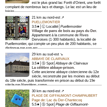
est le plus grand lac Forêt d'Orient, une forêt
complant de nombreux lacs et étangs. Le lac est un lieu de
loisirs...
21 km au nord-est ↗
PUELLEMONTIER
3.5★│Ⓛ Localité│
Puellemontier
Village de pans de bois au pays du Der.
Appartenant à la commune de Rives
Dervoises (1·300 habitants), la localité de
Puellemontier, qui compte un peu plus de 200 habitants, se
distingue par son arc...
29 km au sud-est ↘
ABBAYE DE CLAIRVAUX
3.5★│Ⓢ Spot│
Abbaye de Clairvaux
La célèbre abbaye-prison.
Cette ancienne abbaye cistercienne du 12e
siècle, reconstruite par les moines au début
du 18e siècle, puis transformée en prison au début du 19e
siècle par Napoléon, comp...
30 km au nord-est ↗
PLAGE DE GIFFAUMONT-CHAMPAUBERT
Page de: Lac du Der-Chantecoq
5.5★│Ⓢ Spot│
Plage de Giffaumont-