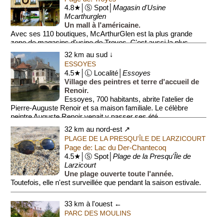
4.8★│Ⓢ Spot│
Magasin d'Usine
Mcarthurglen
Un mall à l'américaine.
Avec ses 110 boutiques, McArthurGlen est la plus grande
zone de magasins d'usine de Troyes. C'est aussi la plus
élégante. Les boutiques sont disposées autour d'un immense
32 km au sud ↓
o...
ESSOYES
4.5★│Ⓛ Localité│
Essoyes
Village des peintres et terre d'accueil de
Renoir.
Essoyes, 700 habitants, abrite l'atelier de
Pierre-Auguste Renoir et sa maison familiale. Le célèbre
peintre Auguste Renoir venait y passer ses été...
32 km au nord-est ↗
PLAGE DE LA PRESQU'ÎLE DE LARZICOURT
Page de: Lac du Der-Chantecoq
4.5★│Ⓢ Spot│
Plage de la Presqu'Île de
Larzicourt
Une plage ouverte toute l'année.
Toutefois, elle n'est surveillée que pendant la saison estivale.
33 km à l'ouest ←
PARC DES MOULINS