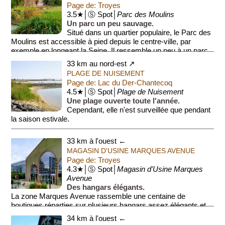
Page de: Troyes
3.5★│Ⓢ Spot│
Parc des Moulins
Un parc un peu sauvage.
Situé dans un quartier populaire, le Parc des
Moulins est accessible à pied depuis le centre-ville, par
exemple en longeant la Seine. Il ressemble un peu à un parc,
un peu à ...
33 km au nord-est ↗
PLAGE DE NUISEMENT
Page de: Lac du Der-Chantecoq
4.5★│Ⓢ Spot│
Plage de Nuisement
Une plage ouverte toute l'année.
Cependant, elle n'est surveillée que pendant
la saison estivale.
33 km à l'ouest ←
MAGASIN D'USINE MARQUES AVENUE
Page de: Troyes
4.3★│Ⓢ Spot│
Magasin d'Usine Marques
Avenue
Des hangars élégants.
La zone Marques Avenue rassemble une centaine de
boutiques réparties sur plusieurs hangars assez élégants et
au goût du jour (photo). Marques Avenue est le groupe leader
34 km à l'ouest ←
des ...