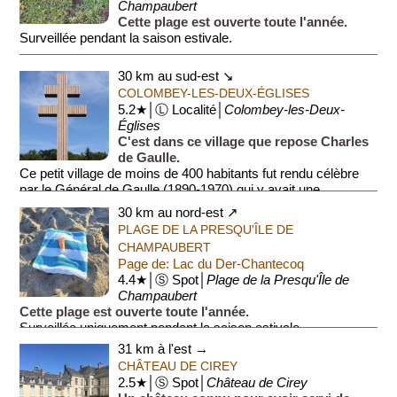
Champaubert
Cette plage est ouverte toute l'année.
Surveillée pendant la saison estivale.
30 km au sud-est ↘
COLOMBEY-LES-DEUX-ÉGLISES
5.2★│Ⓛ Localité│
Colombey-les-Deux-
Églises
C'est dans ce village que repose Charles
de Gaulle.
Ce petit village de moins de 400 habitants fut rendu célèbre
par le Général de Gaulle (1890-1970) qui y avait une
propriété, La Boisserie.
30 km au nord-est ↗
PLAGE DE LA PRESQU'ÎLE DE
...
CHAMPAUBERT
Page de: Lac du Der-Chantecoq
4.4★│Ⓢ Spot│
Plage de la Presqu'Île de
Champaubert
Cette plage est ouverte toute l'année.
Surveillée uniquement pendant la saison estivale.
31 km à l'est →
CHÂTEAU DE CIREY
2.5★│Ⓢ Spot│
Château de Cirey