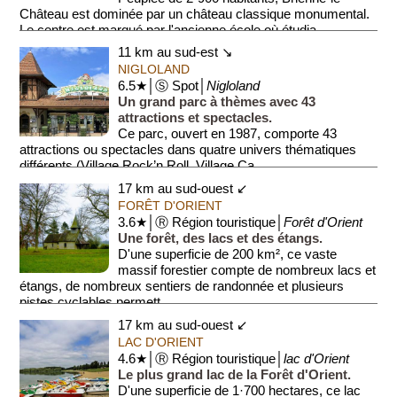
Château est dominée par un château classique monumental.
Le centre est marqué par l'ancienne école où étudia...
11 km au sud-est ↘
NIGLOLAND
6.5★│Ⓢ Spot│
Nigloland
Un grand parc à thèmes avec 43
attractions et spectacles.
Ce parc, ouvert en 1987, comporte 43
attractions ou spectacles dans quatre univers thématiques
différents (Village Rock’n Roll, Village Ca...
17 km au sud-ouest ↙
FORÊT D'ORIENT
3.6★│Ⓡ Région touristique│
Forêt d'Orient
Une forêt, des lacs et des étangs.
D'une superficie de 200 km², ce vaste
massif forestier compte de nombreux lacs et
étangs, de nombreux sentiers de randonnée et plusieurs
pistes cyclables permett...
17 km au sud-ouest ↙
LAC D'ORIENT
4.6★│Ⓡ Région touristique│
lac d'Orient
Le plus grand lac de la Forêt d'Orient.
D'une superficie de 1·700 hectares, ce lac