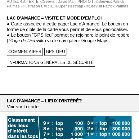
AUTEURS:
TEXTE: ©Seevisit David Mani
PHOTO 1: ©Seevisit Patrick
Palmas - Illustration
CARTE: ©Opensteetmap / ©Seevisit Patrick Palmas
LAC D'AMANCE ‒ VISITE ET MODE D'EMPLOI
● Carte associée à cette page: Lac d'Amance. Le bouton en
forme de cible de la carte vous permet de vous géolocaliser.
● Le bouton "GPS lieu" permet de rejoindre le point de repère
(
Plage de Dienville
) via le navigateur Google Maps.
COMMENTAIRES
GPS LIEU
INFORMATIONS GÉNÉRALES DE SÉCURITÉ
LAC D'AMANCE ‒ LIEUX D'INTÉRÊT:
Voir sur la carte.