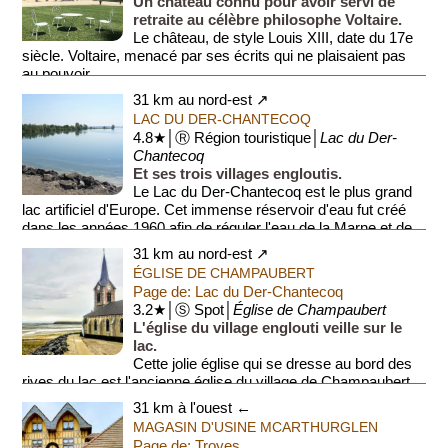
Un château connu pour avoir servi de
retraite au célèbre philosophe Voltaire.
Le château, de style Louis XIII, date du 17e
siècle. Voltaire, menacé par ses écrits qui ne plaisaient pas
au pouvoir...
31 km au nord-est ↗
LAC DU DER-CHANTECOQ
4.8★│Ⓡ Région touristique│
Lac du Der-
Chantecoq
Et ses trois villages engloutis.
Le Lac du Der-Chantecoq est le plus grand
lac artificiel d'Europe. Cet immense réservoir d'eau fut créé
dans les années 1960 afin de réguler l'eau de la Marne et de
...
31 km au nord-est ↗
ÉGLISE DE CHAMPAUBERT
Page de: Lac du Der-Chantecoq
3.2★│Ⓢ Spot│
Église de Champaubert
L'église du village englouti veille sur le
lac.
Cette jolie église qui se dresse au bord des
rives du lac est l'ancienne église du village de Champaubert
qui fut englouti par les eaux lors de la cr...
31 km à l'ouest ←
MAGASIN D'USINE MCARTHURGLEN
Page de: Troyes