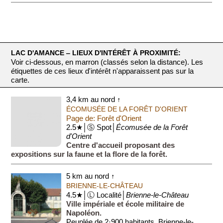
On ne peut comprendre ...
LAC D'AMANCE ‒ LIEUX D'INTÉRÊT À PROXIMITÉ:
Voir ci-dessous, en marron (classés selon la distance). Les
étiquettes de ces lieux d'intérêt n'apparaissent pas sur la
carte.
3,4 km au nord ↑
ÉCOMUSÉE DE LA FORÊT D'ORIENT
Page de: Forêt d'Orient
2.5★│Ⓢ Spot│
Écomusée de la Forêt
d'Orient
Centre d'accueil proposant des
expositions sur la faune et la flore de la forêt.
5 km au nord ↑
BRIENNE-LE-CHÂTEAU
4.5★│Ⓛ Localité│
Brienne-le-Château
Ville impériale et école militaire de
Napoléon.
Peuplée de 2·900 habitants, Brienne-le-