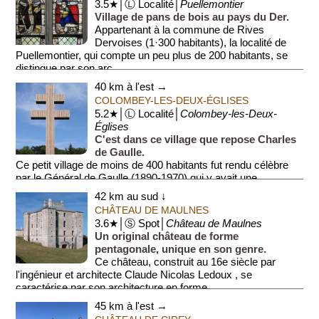
3.5★│Ⓛ Localité│
Puellemontier
Village de pans de bois au pays du Der.
Appartenant à la commune de Rives
Dervoises (1·300 habitants), la localité de
Puellemontier, qui compte un peu plus de 200 habitants, se
distingue par son arc...
40 km à l'est →
COLOMBEY-LES-DEUX-ÉGLISES
5.2★│Ⓛ Localité│
Colombey-les-Deux-
Églises
C'est dans ce village que repose Charles
de Gaulle.
Ce petit village de moins de 400 habitants fut rendu célèbre
par le Général de Gaulle (1890-1970) qui y avait une
propriété, La Boisserie.
42 km au sud ↓
CHÂTEAU DE MAULNES
...
3.6★│Ⓢ Spot│
Château de Maulnes
Un original château de forme
pentagonale, unique en son genre.
Ce château, construit au 16e siècle par
l'ingénieur et architecte Claude Nicolas Ledoux , se
caractérise par son architecture en forme...
45 km à l'est →