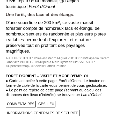
3.6★ Top 100·000 mondial│Ⓡ Région
touristique│
Forêt d'Orient
Une forêt, des lacs et des étangs.
D'une superficie de 200 km², ce vaste massif
forestier compte de nombreux lacs et étangs, de
nombreux sentiers de randonnée et plusieurs pistes
cyclables permettent d'explorer cette nature
préservée tout en profitant des paysages
magnifiques.
AUTEURS:
TEXTE: ©Seevisit Pédro Miguel
PHOTO 1: ©Wikipedia Gérard
Janot /BY
PHOTO 2: ©Wikipedia Marc Ryckaert /BY-SA
CARTE:
©Opensteetmap / ©Seevisit Patrick Palmas
FORÊT D'ORIENT ‒ VISITE ET MODE D'EMPLOI
● Carte associée à cette page: Forêt d'Orient. Le bouton en
forme de cible de la carte vous permet de vous géolocaliser.
● Le point de repère de cette page (servant au calcul des
distances des lieux d'intérêts) se trouve sur:
Lac d'Orient
.
COMMENTAIRES
GPS LIEU
INFORMATIONS GÉNÉRALES DE SÉCURITÉ