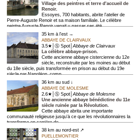
Village des peintres et terre d'accueil de
Renoir.
Essoyes, 700 habitants, abrite l'atelier de
Pierre-Auguste Renoir et sa maison familiale. Le célèbre
peintre Auguste Renoir venait y passer ses été...
35 km à l'est →
ABBAYE DE CLAIRVAUX
3.5★│Ⓢ Spot│
Abbaye de Clairvaux
La célèbre abbaye-prison.
Cette ancienne abbaye cistercienne du 12e
siècle, reconstruite par les moines au début
du 18e siècle, puis transformée en prison au début du 19e
siècle par Napoléon, comp...
36 km au sud ↓
ABBAYE DE MOLESME
2.6★│Ⓢ Spot│
Abbaye de Molesme
Une ancienne abbaye bénédictine du 11e
siècle ruinée par la Révolution.
Cette abbaye abrita une importante
communauté religieuse jusqu'à ce que les révolutionnaires la
transforme en carrière de...
38 km au nord-est ↗
PUELLEMONTIER