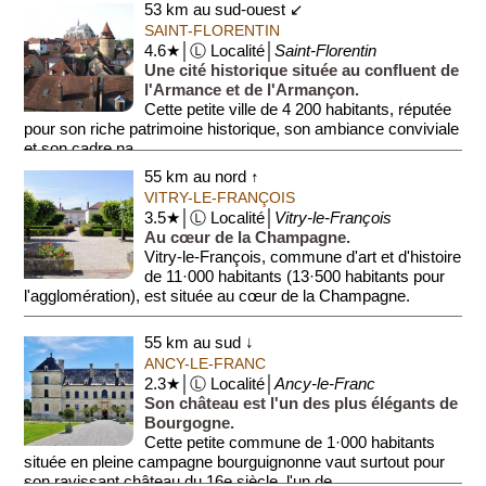
53 km au sud-ouest ↙
SAINT-FLORENTIN
4.6★│Ⓛ Localité│
Saint-Florentin
Une cité historique située au confluent de
l'Armance et de l'Armançon.
Cette petite ville de 4 200 habitants, réputée
pour son riche patrimoine historique, son ambiance conviviale
et son cadre na...
55 km au nord ↑
VITRY-LE-FRANÇOIS
3.5★│Ⓛ Localité│
Vitry-le-François
Au cœur de la Champagne.
Vitry-le-François, commune d'art et d'histoire
de 11·000 habitants (13·500 habitants pour
l'agglomération), est située au cœur de la Champagne.
Elle est réputée pou...
55 km au sud ↓
ANCY-LE-FRANC
2.3★│Ⓛ Localité│
Ancy-le-Franc
Son château est l'un des plus élégants de
Bourgogne.
Cette petite commune de 1·000 habitants
située en pleine campagne bourguignonne vaut surtout pour
son ravissant château du 16e siècle, l'un de...