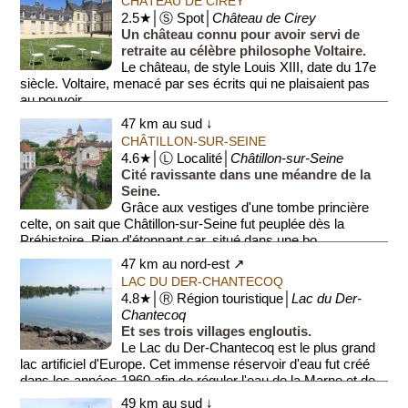
CHÂTEAU DE CIREY
2.5★│Ⓢ Spot│
Château de Cirey
Un château connu pour avoir servi de
retraite au célèbre philosophe Voltaire.
Le château, de style Louis XIII, date du 17e
siècle. Voltaire, menacé par ses écrits qui ne plaisaient pas
au pouvoir...
47 km au sud ↓
CHÂTILLON-SUR-SEINE
4.6★│Ⓛ Localité│
Châtillon-sur-Seine
Cité ravissante dans une méandre de la
Seine.
Grâce aux vestiges d'une tombe princière
celte, on sait que Châtillon-sur-Seine fut peuplée dès la
Préhistoire. Rien d'étonnant car, situé dans une bo...
47 km au nord-est ↗
LAC DU DER-CHANTECOQ
4.8★│Ⓡ Région touristique│
Lac du Der-
Chantecoq
Et ses trois villages engloutis.
Le Lac du Der-Chantecoq est le plus grand
lac artificiel d'Europe. Cet immense réservoir d'eau fut créé
dans les années 1960 afin de réguler l'eau de la Marne et de
...
49 km au sud ↓