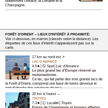
notamment l'Alsace, la Lorraine et la
Champagne.
On ne peut comprendre ...
FORÊT D'ORIENT ‒ LIEUX D'INTÉRÊT À PROXIMITÉ:
Voir ci-dessous, en marron (classés selon la distance). Les
étiquettes de ces lieux d'intérêt n'apparaissent pas sur la
carte.
17 km au nord-est ↗
LAC D'AMANCE
4.5★│Ⓢ Spot│
Lac d'Amance
Le plus grand lac d'Europe réservé au
motonautisme.
Ce lac, qui fait partie des trois grands lacs de
la Forêt d'Orient, comprend une base de loisirs devenue le
port d'attache des amateurs de jet-s...
20 km à l'ouest ←
TROYES
7.3★│Ⓛ Localité│
Troyes
Foires de Champagne et bonnes affaires.