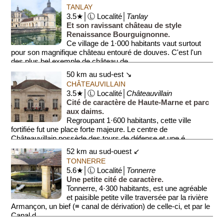
TANLAY
3.5★│Ⓛ Localité│
Tanlay
Et son ravissant château de style
Renaissance Bourguignonne.
Ce village de 1·000 habitants vaut surtout
pour son magnifique château entouré de douves. C'est l'un
des plus bel exemple de château de ...
50 km au sud-est ↘
CHÂTEAUVILLAIN
3.5★│Ⓛ Localité│
Châteauvillain
Cité de caractère de Haute-Marne et parc
aux daims.
Regroupant 1·600 habitants, cette ville
fortifiée fut une place forte majeure. Le centre de
Châteauvillain possède des tours de défense et une é...
52 km au sud-ouest ↙
TONNERRE
5.6★│Ⓛ Localité│
Tonnerre
Une petite cité de caractère.
Tonnerre, 4·300 habitants, est une agréable
et paisible petite ville traversée par la rivière
Armançon, un bief (≡ canal de dérivation) de celle-ci, et par le
Canal d...