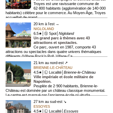
Troyes est une ravissante commune de
62·800 habitants (agglomération de 140·000
habitants) célèbre pour le commerce. Au Moyen-Âge, Troyes
accueillait de grand...
20 km à l'est →
NIGLOLAND
6.5★│Ⓢ Spot│
Nigloland
Un grand parc à thèmes avec 43
attractions et spectacles.
Ce parc, ouvert en 1987, comporte 43
attractions ou spectacles dans quatre univers thématiques
différents (Village Rock’n Roll, Village Ca...
21 km au nord-est ↗
BRIENNE-LE-CHÂTEAU
4.5★│Ⓛ Localité│
Brienne-le-Château
Ville impériale et école militaire de
Napoléon.
Peuplée de 2·900 habitants, Brienne-le-
Château est dominée par un château classique monumental.
Le centre est marqué par l'ancienne école où étudia...
27 km au sud-est ↘
ESSOYES
4.5★│Ⓛ Localité│
Essoyes