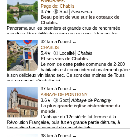
PANORAMA
Page de: Chablis
3.7★│Ⓢ Spot│
Panorama
Beau point de vue sur les coteaux de
Chablis.
Panorama sur les premiers et grands crus de renommée
mondiale. Possibilité de suivre un parcours à travers les
coteaux.
32 km à l'ouest ←
CHABLIS
5.4★│Ⓛ Localité│
Chablis
Et ses vins de Chablis.
Le nom de cette petite commune de 2·200
habitants est connu internationalement grâce
à son délicieux vin blanc sec. Ce sont des moines de Tours
qui, en venant s'installer ici...
37 km à l'ouest ←
ABBAYE DE PONTIGNY
3.6★│Ⓢ Spot│
Abbaye de Pontigny
La plus grande église cistercienne du
monde.
L'abbaye du 12e siècle fut fermée à la
Révolution Française, puis fut en grande partie détruite, à
l'exception heureusement de son abbatiale.
38 km à l'ouest ←