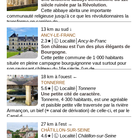
siècle ruinée par la Révolution.
Cette abbaye abrita une importante
communauté religieuse jusqu'à ce que les révolutionnaires la
transforme en carrière de...
13 km au sud ↓
ANCY-LE-FRANC
2.3★│Ⓛ Localité│
Ancy-le-Franc
Son château est l'un des plus élégants de
Bourgogne.
Cette petite commune de 1·000 habitants
située en pleine campagne bourguignonne vaut surtout pour
son ravissant château du 16e siècle, l'un de...
18 km à l'ouest ←
TONNERRE
5.6★│Ⓛ Localité│
Tonnerre
Une petite cité de caractère.
Tonnerre, 4·300 habitants, est une agréable
et paisible petite ville traversée par la rivière
Armançon, un bief (≡ canal de dérivation) de celle-ci, et par le
Canal d...
27 km à l'est →
CHÂTILLON-SUR-SEINE
4.6★│Ⓛ Localité│
Châtillon-sur-Seine