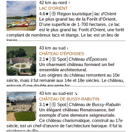
42 km au nord ↑
LAC D'ORIENT
4.6★│Ⓡ Région touristique│
lac d'Orient
Le plus grand lac de la Forêt d'Orient.
D'une superficie de 1·700 hectares, ce lac
est le plus grand lac Forêt d'Orient, une forêt
complant de nombreux lacs et étangs. Le lac est un lieu de
loisirs...
43 km au sud ↓
CHÂTEAU D'ÉPOISSES
2.1★│Ⓢ Spot│
Château d'Époisses
Un charmant château formant un bel
ensemble architectural.
Les origines du château remontent au 10e
siècle, mais il fut remanié aux 14e et 18e siècles. Le château,
entouré d'une double enceinte for...
43 km au sud-est ↘
CHÂTEAU DE BUSSY-RABUTIN
3.1★│Ⓢ Spot│
Château de Bussy-Rabutin
Un élégant château Renaissance, bel
exemple d'une demeure seigneuriale.
Ce château charismatique, construit au 17e
siècle, est un chef-d'œuvre de l'architecture baroque. Il fut la
résidence de Ro...