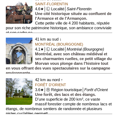
Cet...
SAINT-FLORENTIN
4.6★│Ⓛ Localité│
Saint-Florentin
Une cité historique située au confluent de
l'Armance et de l'Armançon.
Cette petite ville de 4 200 habitants, réputée
pour son riche patrimoine historique, son ambiance conviviale
et son cadre na...
41 km au sud ↓
MONTRÉAL (BOURGOGNE)
4.1★│Ⓛ Localité│
Montréal (Bourgogne)
Montréal, avec son château médiéval et
ses charmantes ruelles, ce petit village du
Morvan vous plonge dans l'histoire tout
en vous offrant des vues spectaculaires sur la campagne
environnante.
C...
42 km au nord ↑
FORÊT D'ORIENT
3.6★│Ⓡ Région touristique│
Forêt d'Orient
Une forêt, des lacs et des étangs.
D'une superficie de 200 km², ce vaste
massif forestier compte de nombreux lacs et
étangs, de nombreux sentiers de randonnée et plusieurs
pistes cyclables permett...