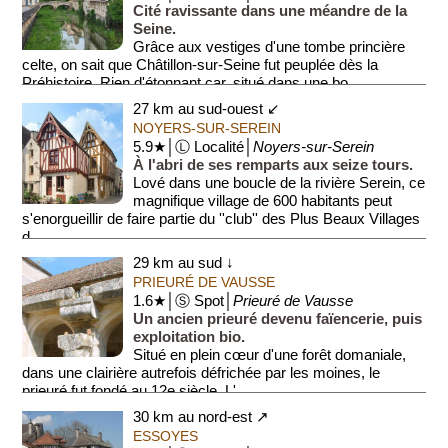
Cité ravissante dans une méandre de la
Seine.
Grâce aux vestiges d'une tombe princière
celte, on sait que Châtillon-sur-Seine fut peuplée dès la
Préhistoire. Rien d'étonnant car, situé dans une bo...
27 km au sud-ouest ↙
NOYERS-SUR-SEREIN
5.9★│Ⓛ Localité│
Noyers-sur-Serein
À l'abri de ses remparts aux seize tours.
Lové dans une boucle de la rivière Serein, ce
magnifique village de 600 habitants peut
s'enorgueillir de faire partie du ''club'' des Plus Beaux Villages
d...
29 km au sud ↓
PRIEURÉ DE VAUSSE
1.6★│Ⓢ Spot│
Prieuré de Vausse
Un ancien prieuré devenu faïencerie, puis
exploitation bio.
Situé en plein cœur d'une forêt domaniale,
dans une clairière autrefois défrichée par les moines, le
prieuré fut fondé au 12e siècle. L'...
30 km au nord-est ↗
ESSOYES