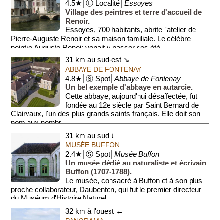
4.5★│Ⓛ Localité│
Essoyes
Village des peintres et terre d'accueil de
Renoir.
Essoyes, 700 habitants, abrite l'atelier de
Pierre-Auguste Renoir et sa maison familiale. Le célèbre
peintre Auguste Renoir venait y passer ses été...
31 km au sud-est ↘
ABBAYE DE FONTENAY
4.8★│Ⓢ Spot│
Abbaye de Fontenay
Un bel exemple d'abbaye en autarcie.
Cette abbaye, aujourd'hui désaffectée, fut
fondée au 12e siècle par Saint Bernard de
Clairvaux, l'un des plus grands saints français. Elle doit son
nom aux nombr...
31 km au sud ↓
MUSÉE BUFFON
2.4★│Ⓢ Spot│
Musée Buffon
Un musée dédié au naturaliste et écrivain
Buffon (1707-1788).
Le musée, consacré à Buffon et à son plus
proche collaborateur, Daubenton, qui fut le premier directeur
du Muséum d'Histoire Naturel...
32 km à l'ouest ←