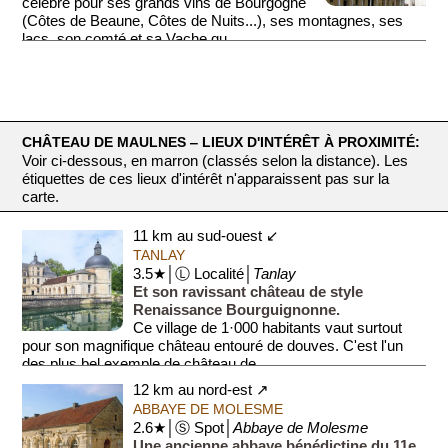
célèbre pour ses grands vins de Bourgogne
(Côtes de Beaune, Côtes de Nuits...), ses montagnes, ses
lacs, son comté et sa Vache qu...
CHÂTEAU DE MAULNES ‒ LIEUX D'INTÉRÊT À PROXIMITÉ:
Voir ci-dessous, en marron (classés selon la distance). Les
étiquettes de ces lieux d'intérêt n'apparaissent pas sur la
carte.
11 km au sud-ouest ↙
TANLAY
3.5★│Ⓛ Localité│
Tanlay
Et son ravissant château de style
Renaissance Bourguignonne.
Ce village de 1·000 habitants vaut surtout
pour son magnifique château entouré de douves. C'est l'un
des plus bel exemple de château de ...
12 km au nord-est ↗
ABBAYE DE MOLESME
2.6★│Ⓢ Spot│
Abbaye de Molesme
Une ancienne abbaye bénédictine du 11e