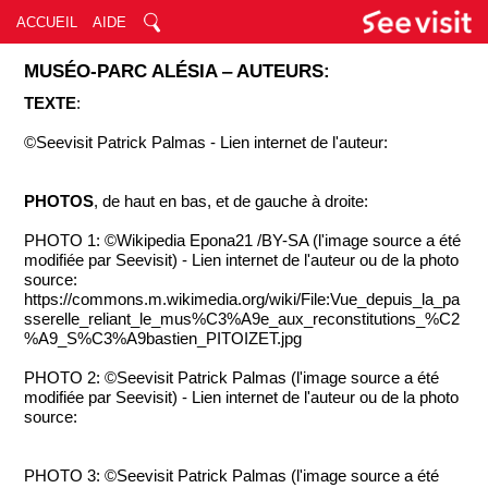
ACCUEIL
AIDE
MUSÉO-PARC ALÉSIA ‒ AUTEURS:
TEXTE
:
©Seevisit Patrick Palmas - Lien internet de l'auteur:
PHOTOS
, de haut en bas, et de gauche à droite:
PHOTO 1: ©Wikipedia Epona21 /BY-SA (l'image source a été
modifiée par Seevisit) - Lien internet de l'auteur ou de la photo
source:
https://commons.m.wikimedia.org/wiki/File:Vue_depuis_la_pa
sserelle_reliant_le_mus%C3%A9e_aux_reconstitutions_%C2
%A9_S%C3%A9bastien_PITOIZET.jpg
PHOTO 2: ©Seevisit Patrick Palmas (l'image source a été
modifiée par Seevisit) - Lien internet de l'auteur ou de la photo
source:
PHOTO 3: ©Seevisit Patrick Palmas (l'image source a été