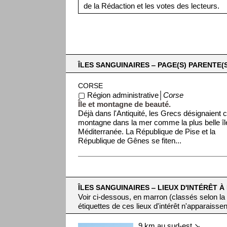
de la Rédaction et les votes des lecteurs.
ÎLES SANGUINAIRES ‒ PAGE(S) PARENTE(S
CORSE
▢ Région administrative│
Corse
Île et montagne de beauté.
Déjà dans l'Antiquité, les Grecs désignaient c
montagne dans la mer comme la plus belle îl
Méditerranée. La République de Pise et la
République de Gênes se fiten...
ÎLES SANGUINAIRES ‒ LIEUX D'INTÉRÊT À
Voir ci-dessous, en marron (classés selon la
étiquettes de ces lieux d'intérêt n'apparaissen
9 km au sud-est ↘