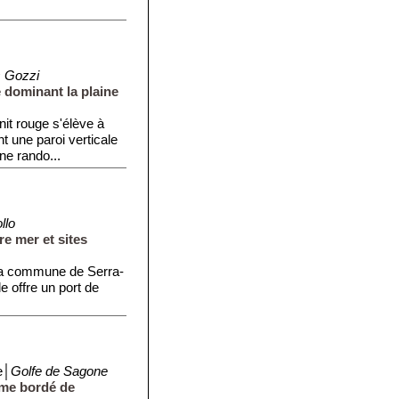
 Gozzi
 dominant la plaine
t rouge s'élève à
nt une paroi verticale
e rando...
llo
re mer et sites
à la commune de Serra-
le offre un port de
.
e│
Golfe de Sagone
ime bordé de