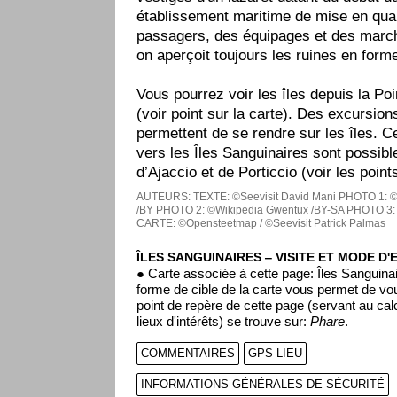
établissement maritime de mise en qua
passagers, des équipages et des march
on aperçoit toujours les ruines en for
Vous pourrez voir les îles depuis la Poi
(voir point sur la carte). Des excursio
permettent de se rendre sur les îles. 
vers les Îles Sanguinaires sont possibl
d’Ajaccio et de Porticcio (voir les points
AUTEURS:
TEXTE: ©Seevisit David Mani
PHOTO 1: ©W
/BY
PHOTO 2: ©Wikipedia Gwentux /BY-SA
PHOTO 3: 
CARTE: ©Opensteetmap / ©Seevisit Patrick Palmas
ÎLES SANGUINAIRES ‒ VISITE ET MODE D'
● Carte associée à cette page: Îles Sanguina
forme de cible de la carte vous permet de vou
point de repère de cette page (servant au ca
lieux d'intérêts) se trouve sur:
Phare
.
COMMENTAIRES
GPS LIEU
INFORMATIONS GÉNÉRALES DE SÉCURITÉ