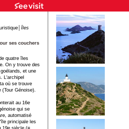
ristique│
Îles
pour ses couchers
de quatre îles
e. On y trouve des
goélands, et une
. L'archipel
ata où se trouve
e (Tour Génoise).
nterait au 16e
 génoise qui se
are, automatisé
île principale les
u 19e siècle (≡