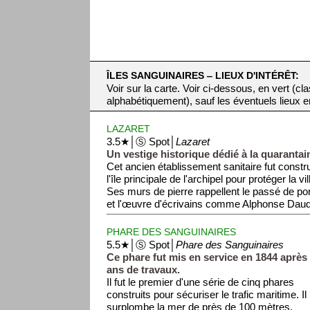
ÎLES SANGUINAIRES ‒ LIEUX D'INTÉRÊT:
Voir sur la carte. Voir ci-dessous, en vert (cl
alphabétiquement), sauf les éventuels lieux en 
LAZARET
3.5★│Ⓢ Spot│
Lazaret
Un vestige historique dédié à la quarantai
Cet ancien établissement sanitaire fut constru
l'île principale de l'archipel pour protéger la v
Ses murs de pierre rappellent le passé de port
et l'œuvre d'écrivains comme Alphonse Daude
PHARE DES SANGUINAIRES
5.5★│Ⓢ Spot│
Phare des Sanguinaires
Ce phare fut mis en service en 1844 après 
ans de travaux.
Il fut le premier d'une série de cinq phares
construits pour sécuriser le trafic maritime. Il
surplombe la mer de près de 100 mètres.