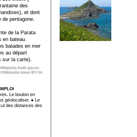
rantaine des
andises), et dont
me de pentagone.
nte de la Parata
ns en bateau
Ces balades en mer
es au départ
 sur la carte).
ikipedia fredb.ajaccio
©Wikipedia Isiwal /BY-SA
EMPLOI
ires. Le bouton en
s géolocaliser. ● Le
lcul des distances des