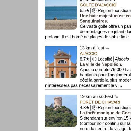
GOLFE D'AJACCIO
6.5★│Ⓡ Région touristiqu
Une baie majestueuse enc
Sanguinaires.
Ce vaste golfe offre un p
de montagnes se jetant da
profond. Il est bordé de plages de sable fin e..
13 km à l'est →
AJACCIO
8.7★│Ⓛ Localité│
Ajaccio
La ville de Napoléon.
Ajaccio compte 76·000 hab
habitants pour l'agglomérat
côté la partie la plus modern
n'intéressera pas nécessairement le vi...
19 km au sud-est ↘
FORÊT DE CHIAVARI
4.3★│Ⓡ Région touristiqu
La forêt magique de Cors
S'étendant sur environ 15 k
(contour noir continu sur la
nord du centre du village d