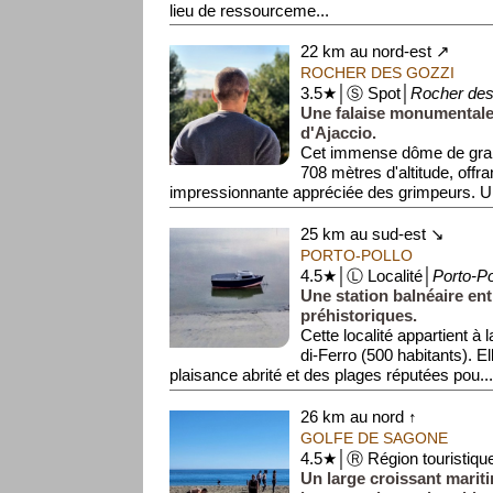
lieu de ressourceme...
22 km au nord-est ↗
ROCHER DES GOZZI
3.5★│Ⓢ Spot│
Rocher des
Une falaise monumentale
d'Ajaccio.
Cet immense dôme de grani
708 mètres d'altitude, offra
impressionnante appréciée des grimpeurs. Un
25 km au sud-est ↘
PORTO-POLLO
4.5★│Ⓛ Localité│
Porto-Po
Une station balnéaire ent
préhistoriques.
Cette localité appartient 
di-Ferro (500 habitants). El
plaisance abrité et des plages réputées pou..
26 km au nord ↑
GOLFE DE SAGONE
4.5★│Ⓡ Région touristiqu
Un large croissant marit