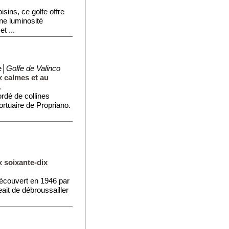
sins, ce golfe offre
ne luminosité
t ...
e│
Golfe de Valinco
x calmes et au
.
rdé de collines
portuaire de Propriano.
x soixante-dix
découvert en 1946 par
eait de débroussailler