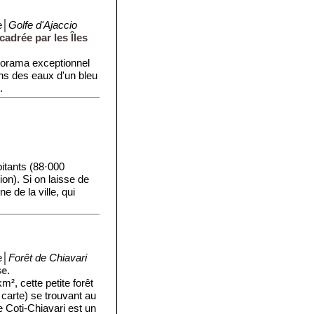
e│
Golfe d'Ajaccio
adrée par les Îles
anorama exceptionnel
ns des eaux d'un bleu
.
itants (88·000
ion). Si on laisse de
e de la ville, qui
e│
Forêt de Chiavari
e.
m², cette petite forêt
 carte) se trouvant au
e Coti-Chiavari est un