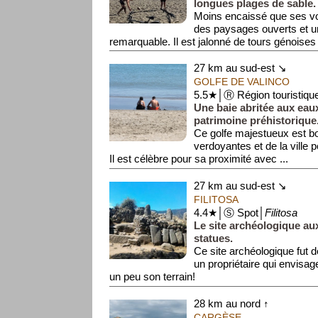
longues plages de sable.
Moins encaissé que ses voi
des paysages ouverts et u
remarquable. Il est jalonné de tours génoises e
27 km au sud-est ↘
GOLFE DE VALINCO
5.5★│Ⓡ Région touristiqu
Une baie abritée aux eau
patrimoine préhistorique
Ce golfe majestueux est bo
verdoyantes et de la ville 
Il est célèbre pour sa proximité avec ...
27 km au sud-est ↘
FILITOSA
4.4★│Ⓢ Spot│
Filitosa
Le site archéologique au
statues.
Ce site archéologique fut 
un propriétaire qui envisag
un peu son terrain!
Le site comporte 70 menh...
28 km au nord ↑
CARGÈSE