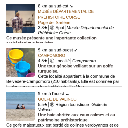
granit témoignent du passé tumu...
8 km au sud-est ↘
MUSÉE DÉPARTEMENTAL DE
PRÉHISTOIRE CORSE
Page de: Sartène
3.3★│Ⓢ Spot│
Musée Départemental de
Préhistoire Corse
Ce musée présente une importante collection
archéologique insulaire.
La collection s'étend des premiers peuplements connus il y a
9 km au sud-ouest ↙
10·000 ans jusqu’à la fin de l’époque génoise au 15e siècle.
CAMPOMORO
Le m...
4.5★│Ⓛ Localité│
Campomoro
Une tour génoise veillant sur un golfe
turquoise.
Cette localité appartient à la commune de
Belvédère-Campomoro (210 habitants). Elle est dominée par
la plus imposante tour fortifiée de l'île (Torr...
9 km à l'ouest ←
GOLFE DE VALINCO
5.5★│Ⓡ Région touristique│
Golfe de
Valinco
Une baie abritée aux eaux calmes et au
patrimoine préhistorique.
Ce golfe majestueux est bordé de collines verdoyantes et de