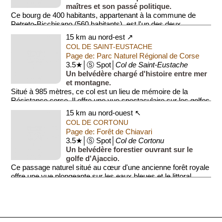
maîtres et son passé politique.
Ce bourg de 400 habitants, appartenant à la commune de
Petreto-Bicchisano (560 habitants), est l'un des deux
hameaux princi...
15 km au nord-est ↗
COL DE SAINT-EUSTACHE
Page de: Parc Naturel Régional de Corse
3.5★│Ⓢ Spot│
Col de Saint-Eustache
Un belvédère chargé d'histoire entre mer
et montagne.
Situé à 985 mètres, ce col est un lieu de mémoire de la
Résistance corse. Il offre une vue spectaculaire sur les golfes
de Propriano et d'Aja...
15 km au nord-ouest ↖
COL DE CORTONU
Page de: Forêt de Chiavari
3.5★│Ⓢ Spot│
Col de Cortonu
Un belvédère forestier ouvrant sur le
golfe d'Ajaccio.
Ce passage naturel situé au cœur d'une ancienne forêt royale
offre une vue plongeante sur les eaux bleues et le littoral
découpé. C'est un po...