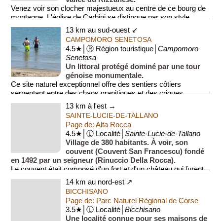
Venez voir son clocher majestueux au centre de ce bourg de
montagne. L'église de Carbini se distingue par son style
roman pisan épuré, témoi...
13 km au sud-ouest ↙
CAMPOMORO SENETOSA
4.5★│Ⓡ Région touristique│
Campomoro
Senetosa
Un littoral protégé dominé par une tour
génoise monumentale.
Ce site naturel exceptionnel offre des sentiers côtiers
serpentant entre des chaos granitiques et des criques
secrètes. Il est marqué...
13 km à l'est →
SAINTE-LUCIE-DE-TALLANO
Page de: Alta Rocca
4.5★│Ⓛ Localité│
Sainte-Lucie-de-Tallano
Village de 380 habitants. À voir, son
couvent (Couvent San Francescu) fondé
en 1492 par un seigneur (Rinuccio Della Rocca).
Le couvent était composé d'un fort et d'un château qui furent
réutilisés...
14 km au nord-est ↗
BICCHISANO
Page de: Parc Naturel Régional de Corse
3.5★│Ⓛ Localité│
Bicchisano
Une localité connue pour ses maisons de