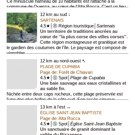
Ce minuscule hameau de 10 habitants est rattaché à la
commune de Quenza, au cœur de l'Alta Rocca. C'est un lieu
de ...
12 km au sud ↓
SARTENAIS
4.5★│Ⓡ Région touristique│
Sartenais
Un territoire de traditions ancrées au
cœur de ''la plus corse des villes corses''.
Cette région montagneuse et granitique est
le gardien des coutumes de l'île. Le paysage est composé de
vignobles...
12 km au nord-ouest ↖
PLAGE DE CUPABIA
Page de: Forêt de Chiavari
4.5★│Ⓢ Spot│
Plage de Cupabia
Une baie sauvage aux eaux cristallines et
au sable fin.
Nichée entre deux caps rocheux, cette plage préservée est
l'une des plus belles de la côte sud. Son accès sinueux
garantit une atmosphère pais...
13 km à l'est →
ÉGLISE SAINT-JEAN BAPTISTE
Page de: Alta Rocca
4.5★│Ⓢ Spot│
Église Saint-Jean Baptiste
Un sanctuaire de granit dominant la
vallée du Rizzanese.