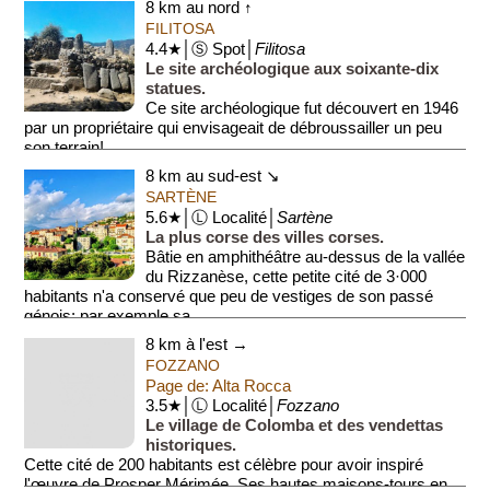
8 km au nord ↑
FILITOSA
4.4★│Ⓢ Spot│
Filitosa
Le site archéologique aux soixante-dix
statues.
Ce site archéologique fut découvert en 1946
par un propriétaire qui envisageait de débroussailler un peu
son terrain!
8 km au sud-est ↘
Le site comporte 70 menh...
SARTÈNE
5.6★│Ⓛ Localité│
Sartène
La plus corse des villes corses.
Bâtie en amphithéâtre au-dessus de la vallée
du Rizzanèse, cette petite cité de 3·000
habitants n'a conservé que peu de vestiges de son passé
génois; par exemple sa ...
8 km à l'est →
FOZZANO
Page de: Alta Rocca
3.5★│Ⓛ Localité│
Fozzano
Le village de Colomba et des vendettas
historiques.
Cette cité de 200 habitants est célèbre pour avoir inspiré
l'œuvre de Prosper Mérimée. Ses hautes maisons-tours en