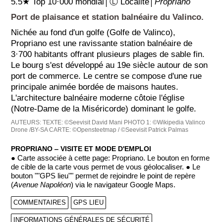
5.5★ Top 10·000 mondial│Ⓛ Localité│
Propriano
Port de plaisance et station balnéaire du Valinco.
Nichée au fond d'un golfe (Golfe de Valinco),
Propriano est une ravissante station balnéaire de
3·700 habitants offrant plusieurs plages de sable fin.
Le bourg s'est développé au 19e siècle autour de son
port de commerce. Le centre se compose d'une rue
principale animée bordée de maisons hautes.
L'architecture balnéaire moderne côtoie l'église
(Notre-Dame de la Miséricorde) dominant le golfe.
AUTEURS:
TEXTE: ©Seevisit David Mani
PHOTO 1: ©Wikipedia Valinco
Drone /BY-SA
CARTE: ©Opensteetmap / ©Seevisit Patrick Palmas
PROPRIANO ‒ VISITE ET MODE D'EMPLOI
● Carte associée à cette page: Propriano. Le bouton en forme
de cible de la carte vous permet de vous géolocaliser. ● Le
bouton ""GPS lieu"" permet de rejoindre le point de repère
(
Avenue Napoléon
) via le navigateur Google Maps.
COMMENTAIRES
GPS LIEU
INFORMATIONS GÉNÉRALES DE SÉCURITÉ