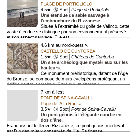
PLAGE DE PORTIGLIOLO
4.5★│Ⓢ Spot│
Plage de Portigliolo
Une étendue de sable sauvage à
l'embouchure du Rizzanese.
Située à l'extrémité du golfe de Valinco, cette
vaste étendue se distingue par son environnement préservé
et son aspect sauvage. Elle est ...
4,6 km au nord-ouest ↖
CASTELLO DE CUNTORBA
1.5★│Ⓢ Spot│
Château de Cuntorba
Un site archéologique mystérieux sur les
hauteurs.
Ce monument préhistorique, datant de l'Âge
du Bronze, se compose de murs cyclopéens protégeant un
édifice central complexe. Situé sur un éperon r...
7 km à l'est →
PONT DE SPINA-CAVALLU
Page de: Alta Rocca
3.5★│Ⓢ Spot│
Pont de Spina-Cavallu
Un pont génois à l'élégante courbe en
dos d'âne.
Franchissant le fleuve Rizzanese, ce pont génois médiéval
est l'un des mieux conservés de l'île. Sa finesse
architecturale et son environnement ...