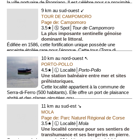
la ville portuaire de Propriano. Il est célèbre pour sa proximité
avec ...
9 km au sud-ouest ↙
TOUR DE CAMPOMORO
Page de: Campomoro
3.5★│Ⓢ Spot│
Tour de Campomoro
La plus imposante sentinelle génoise
dominant le littoral.
Édifiée en 1586, cette fortification unique possède une
enceinte étoilée rare pour l'époque. Cette tour (Torra di
Campumoru) offre depuis ...
10 km au nord-ouest ↖
PORTO-POLLO
4.5★│Ⓛ Localité│
Porto-Pollo
Une station balnéaire entre mer et sites
préhistoriques.
Cette localité appartient à la commune de
Serra-di-Ferro (500 habitants). Elle offre un port de plaisance
abrité et des plages réputées pou...
11 km au sud-est ↘
MOLA
Page de: Parc Naturel Régional de Corse
3.5★│Ⓛ Localité│
Mola
Une localité connue pour ses sentiers de
transhumance et ses bergeries en pierre.