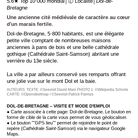
5.6★ Top 10·000 mondial│Ⓛ Localité│
Dol-de-
Bretagne
Une ancienne cité médiévale de caractère au cœur
d'un marais fertile.
Dol-de-Bretagne, 5·800 habitants, est une élégante
petite ville comptant de nombreuses maisons
anciennes à pans de bois et une belle cathédrale
gothique (Cathédrale Saint-Samson) abritant une
verrière du 13e siècle.
La ville a par ailleurs conservé ses remparts offrant
une jolie vue sur le mont Dol et la baie.
AUTEURS:
TEXTE: ©Seevisit David Mani
PHOTO 1: ©Wikipedia Schorle
CARTE: ©Opensteetmap / ©Seevisit Patrick Palmas
DOL-DE-BRETAGNE ‒ VISITE ET MODE D'EMPLOI
● Carte associée à cette page: Dol-de-Bretagne. Le bouton en
forme de cible de la carte vous permet de vous géolocaliser.
● Le bouton ""GPS lieu"" permet de rejoindre le point de
repère (
Cathédrale Saint-Samson
) via le navigateur Google
Maps.