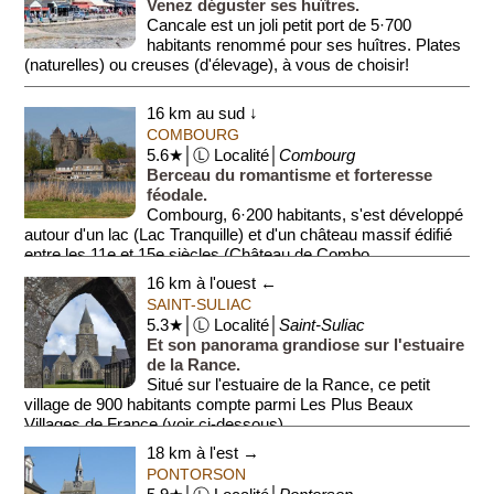
Venez déguster ses huîtres.
Cancale est un joli petit port de 5·700
habitants renommé pour ses huîtres. Plates
(naturelles) ou creuses (d'élevage), à vous de choisir!
L'histoire de Cancale ...
16 km au sud ↓
COMBOURG
5.6★│Ⓛ Localité│
Combourg
Berceau du romantisme et forteresse
féodale.
Combourg, 6·200 habitants, s'est développé
autour d'un lac (Lac Tranquille) et d'un château massif édifié
entre les 11e et 15e siècles (Château de Combo...
16 km à l'ouest ←
SAINT-SULIAC
5.3★│Ⓛ Localité│
Saint-Suliac
Et son panorama grandiose sur l'estuaire
de la Rance.
Situé sur l'estuaire de la Rance, ce petit
village de 900 habitants compte parmi Les Plus Beaux
Villages de France (voir ci-dessous).
18 km à l'est →
Dep...
PONTORSON