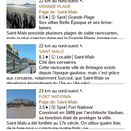
22 km au nord-ouest ↖
L'...
GRANDE PLAGE
Page de: Saint-Malo
6.5★│Ⓢ Spot│
Grande Plage
Ses villas Belle Époque et ses brise-
lames.
Saint-Malo possède plusieurs plages de sable ravissantes,
mais la plus spectaculaire est la Grande Plage, longée par
une digue-promenade de près de 2 km ...
22 km au nord-ouest ↖
SAINT-MALO
8.1★│Ⓛ Localité│
Saint-Malo
Cité des corsaires.
Cette ravissante ville de Bretagne existe
depuis l'époque gauloise, mais c'est grâce
aux corsaires, notamment Surcouf, que Saint-Malo se
développa énormément du 15e au 18e siècl...
23 km au nord-ouest ↖
FORT NATIONAL
Page de: Saint-Malo
3.5★│Ⓢ Spot│
Fort National
Construit en 1689 par l’architecte Vauban,
sa fonction était de protéger la ville.
Saint Malo a été fortifiée au 17e siècle. On utilise quatre îlots
de la baie pour y construire quatre forts, se...