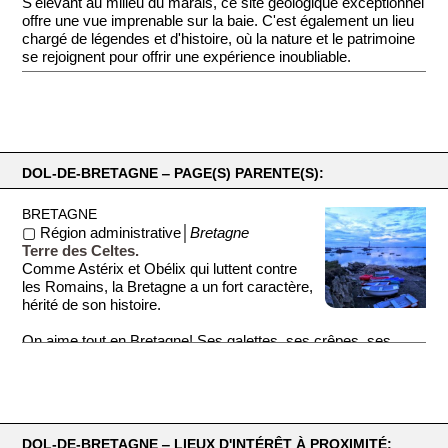
S'élevant au milieu du marais, ce site géologique exceptionnel
offre une vue imprenable sur la baie. C'est également un lieu
chargé de légendes et d'histoire, où la nature et le patrimoine
se rejoignent pour offrir une expérience inoubliable.
DOL-DE-BRETAGNE ‒ PAGE(S) PARENTE(S):
BRETAGNE
▢ Région administrative│
Bretagne
Terre des Celtes.
Comme Astérix et Obélix qui luttent contre
les Romains, la Bretagne a un fort caractère,
hérité de son histoire.
On aime tout en Bretagne! Ses galettes, ses crêpes, ses
koui...
DOL-DE-BRETAGNE ‒ LIEUX D'INTÉRÊT À PROXIMITÉ: