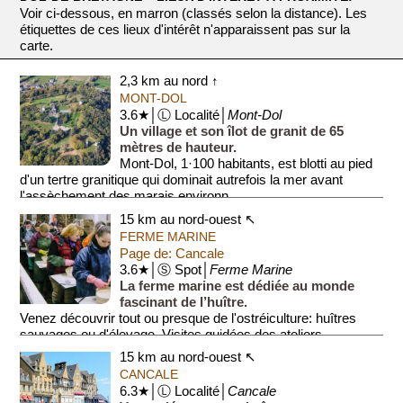
Voir ci-dessous, en marron (classés selon la distance). Les
étiquettes de ces lieux d'intérêt n'apparaissent pas sur la
carte.
2,3 km au nord ↑
MONT-DOL
3.6★│Ⓛ Localité│
Mont-Dol
Un village et son îlot de granit de 65
mètres de hauteur.
Mont-Dol, 1·100 habitants, est blotti au pied
d'un tertre granitique qui dominait autrefois la mer avant
l'assèchement des marais environn...
15 km au nord-ouest ↖
FERME MARINE
Page de: Cancale
3.6★│Ⓢ Spot│
Ferme Marine
La ferme marine est dédiée au monde
fascinant de l’huître.
Venez découvrir tout ou presque de l'ostréiculture: huîtres
sauvages ou d'élevage. Visites guidées des ateliers,
dégustation et boutiq...
15 km au nord-ouest ↖
CANCALE
6.3★│Ⓛ Localité│
Cancale