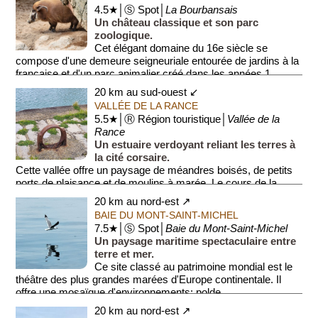
4.5★│Ⓢ Spot│
La Bourbansais
Un château classique et son parc
zoologique.
Cet élégant domaine du 16e siècle se
compose d'une demeure seigneuriale entourée de jardins à la
française et d'un parc animalier créé dans les années 1...
20 km au sud-ouest ↙
VALLÉE DE LA RANCE
5.5★│Ⓡ Région touristique│
Vallée de la
Rance
Un estuaire verdoyant reliant les terres à
la cité corsaire.
Cette vallée offre un paysage de méandres boisés, de petits
ports de plaisance et de moulins à marée. Le cours de la
rivière est marqué...
20 km au nord-est ↗
BAIE DU MONT-SAINT-MICHEL
7.5★│Ⓢ Spot│
Baie du Mont-Saint-Michel
Un paysage maritime spectaculaire entre
terre et mer.
Ce site classé au patrimoine mondial est le
théâtre des plus grandes marées d'Europe continentale. Il
offre une mosaïque d'environnements: polde...
20 km au nord-est ↗