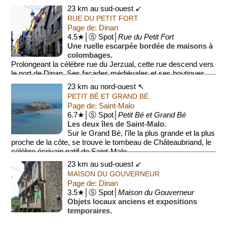
23 km au sud-ouest ↙
RUE DU PETIT FORT
Page de: Dinan
4.5★│Ⓢ Spot│
Rue du Petit Fort
Une ruelle escarpée bordée de maisons à
colombages.
Prolongeant la célèbre rue du Jerzual, cette rue descend vers
le port de Dinan. Ses façades médiévales et ses boutiques
d'artisans d'art en fon...
23 km au nord-ouest ↖
PETIT BÉ ET GRAND BÉ
Page de: Saint-Malo
6.7★│Ⓢ Spot│
Petit Bé et Grand Bé
Les deux îles de Saint-Malo.
Sur le Grand Bé, l'île la plus grande et la plus
proche de la côte, se trouve le tombeau de Châteaubriand, le
célèbre écrivain natif de Saint-Malo.
23 km au sud-ouest ↙
Sur le Petit ...
MAISON DU GOUVERNEUR
Page de: Dinan
3.5★│Ⓢ Spot│
Maison du Gouverneur
Objets locaux anciens et expositions
temporaires.