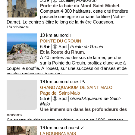
5.9★│Ⓛ Localité│
Pontorson
Porte de la baie du Mont-Saint-Michel.
Comptant 4·300 habitants, cette cité frontière
possède une église romane fortifiée (Notre-
Dame). Le centre s'étire le long de la rivière Couesnon.
L'architectu...
19 km au nord ↑
POINTE DU GROUIN
6.9★│Ⓢ Spot│
Pointe du Grouin
Et la Route du Rhum.
À 40 mètres au dessus de la mer, perché
sur la Pointe du Grouin, profitez d'une vue à
couper le souffle. À l'ouest, sur une succession d'anses et de
pointes rocheuses, jusqu'au ...
19 km au nord-ouest ↖
GRAND AQUARIUM DE SAINT-MALO
Page de: Saint-Malo
5.5★│Ⓢ Spot│
Grand Aquarium de Saint-
Malo
Une immersion dans les profondeurs des
océans.
Ce centre de découverte maritime, ouvert en 1996, propose
un voyage à travers les écosystèmes marins du monde
19 km au sud-ouest ↙
entier. Parmi ses attractions phares, un...
LA BOURBANSAIS