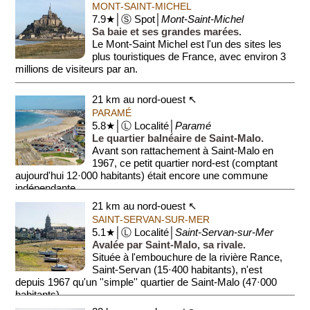
MONT-SAINT-MICHEL
7.9★│Ⓢ Spot│
Mont-Saint-Michel
Sa baie et ses grandes marées.
Le Mont-Saint Michel est l'un des sites les
plus touristiques de France, avec environ 3
millions de visiteurs par an.
C'est un site remarquable car deux fois p...
21 km au nord-ouest ↖
PARAMÉ
5.8★│Ⓛ Localité│
Paramé
Le quartier balnéaire de Saint-Malo.
Avant son rattachement à Saint-Malo en
1967, ce petit quartier nord-est (comptant
aujourd'hui 12·000 habitants) était encore une commune
indépendante.
21 km au nord-ouest ↖
Pa...
SAINT-SERVAN-SUR-MER
5.1★│Ⓛ Localité│
Saint-Servan-sur-Mer
Avalée par Saint-Malo, sa rivale.
Située à l'embouchure de la rivière Rance,
Saint-Servan (15·400 habitants), n'est
depuis 1967 qu'un ''simple'' quartier de Saint-Malo (47·000
habitants).