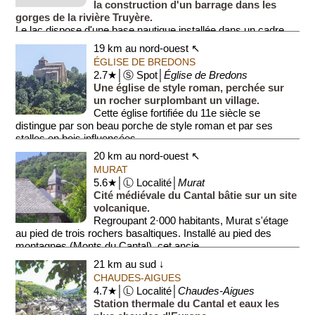
la construction d'un barrage dans les
gorges de la rivière Truyère.
Le lac dispose d'une base nautique installée dans un cadre
verdoyant et offrant d...
19 km au nord-ouest ↖
ÉGLISE DE BREDONS
2.7★│Ⓢ Spot│
Église de Bredons
Une église de style roman, perchée sur
un rocher surplombant un village.
Cette église fortifiée du 11e siècle se
distingue par son beau porche de style roman et par ses
stalles en bois influencées...
20 km au nord-ouest ↖
MURAT
5.6★│Ⓛ Localité│
Murat
Cité médiévale du Cantal bâtie sur un site
volcanique.
Regroupant 2·000 habitants, Murat s'étage
au pied de trois rochers basaltiques. Installé au pied des
montagnes (Monts du Cantal), cet ancie...
21 km au sud ↓
CHAUDES-AIGUES
4.7★│Ⓛ Localité│
Chaudes-Aigues
Station thermale du Cantal et eaux les