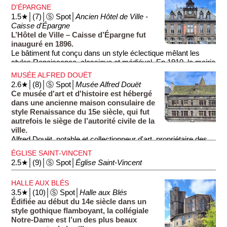
D'ÉPARGNE
1.5★│(7)│Ⓢ Spot│
Ancien Hôtel de Ville -
Caisse d'Épargne
L’Hôtel de Ville – Caisse d’Épargne fut
inauguré en 1896.
Le bâtiment fut conçu dans un style éclectique mêlant les
styles Renaissance, classique et médiéval. En 1910, la mairie
fut transférée dans l’ancien Palais épiscopal, acheté par la
MUSÉE ALFRED DOUËT
ville, et la Caisse d’Épargne quitta le bâtiment en 1997.
2.6★│(8)│Ⓢ Spot│
Musée Alfred Douët
Aujourd'hui, l'édifice est occupé par une maison de l’habitat et
Ce musée d'art et d'histoire est hébergé
un centre d’interprétation de l’architecture et du patrimoine.
dans une ancienne maison consulaire de
style Renaissance du 15e siècle, qui fut
autrefois le siège de l’autorité civile de la
ville.
Alfred Douët, notable et collectionneur d'art, propriétaire des
lieux au début du 20e siècle, décida de transformer le
ÉGLISE SAINT-VINCENT
bâtiment en musée. Le musée, qui comporte 11 salles
2.5★│(9)│Ⓢ Spot│
Église Saint-Vincent
abritant près de 5·000 œuvres, présente une riche collection
d'émaux médiévaux, de céramiques, de tableaux, et de
HALLE AUX BLÉS
tapisseries d'Aubusson.
3.5★│(10)│Ⓢ Spot│
Halle aux Blés
Édifiée au début du 14e siècle dans un
style gothique flamboyant, la collégiale
Notre-Dame est l’un des plus beaux