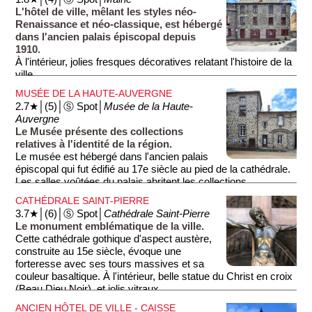
L'hôtel de ville, mêlant les styles néo-
Renaissance et néo-classique, est hébergé
dans l'ancien palais épiscopal depuis
1910.
À l'intérieur, jolies fresques décoratives relatant l'histoire de la
ville.
MUSÉE DE LA HAUTE-AUVERGNE
2.7★│(5)│Ⓢ Spot│
Musée de la Haute-
Auvergne
Le Musée présente des collections
relatives à l'identité de la région.
Le musée est hébergé dans l'ancien palais
épiscopal qui fut édifié au 17e siècle au pied de la cathédrale.
Les salles voûtées du palais abritent les collections
archéologiques, la chapelle abrite la statuaire religieuse, la
CATHÉDRALE SAINT-PIERRE
salle capitulaire abrite le trésor de la cathédrale, et les anciens
3.7★│(6)│Ⓢ Spot│
Cathédrale Saint-Pierre
appartements abritent une riche collection de mobilier
Le monument emblématique de la ville.
domestique.
Cette cathédrale gothique d'aspect austère,
construite au 15e siècle, évoque une
forteresse avec ses tours massives et sa
couleur basaltique. À l'intérieur, belle statue du Christ en croix
(Beau Dieu Noir), et jolis vitraux.
ANCIEN HÔTEL DE VILLE - CAISSE