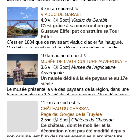
Elle est un lieu de rencontre pour les amateurs de sports
nautiques.
9 km au sud-est ↘
VIADUC DE GARABIT
4.9★│Ⓢ Spot│
Viaduc de Garabit
C'est grâce à sa construction que
Gustave Eiffel put construire sa Tour
Eiffel.
C'est en 1884 que ce ravissant viaduc d'acier fut inauguré.
On doit sa conception à Léon Boyer, un ingénieur, tandis...
10 km au nord-ouest ↖
MUSÉE DE L'AGRICULTURE AUVERGNATE
3.6★│Ⓢ Spot│
Musée de l'Agriculture
Auvergnate
Un musée dédié à la vie paysanne au 17e
siècle.
Le musée présente la vie des paysans de la région, dans une
ferme meublée du 17e siècle et aux champs. On y découvre
entre autres une étable et l...
11 km au sud-est ↘
CHÂTEAU DU CHASSAN
Page de: Gorges de la Truyère
2.5★│Ⓢ Spot│
Château du Chassan
Ce château, dont le mobilier et la
décoration n'ont pas été modifié depuis
son origine, est l'un des rares exemples d'architecture