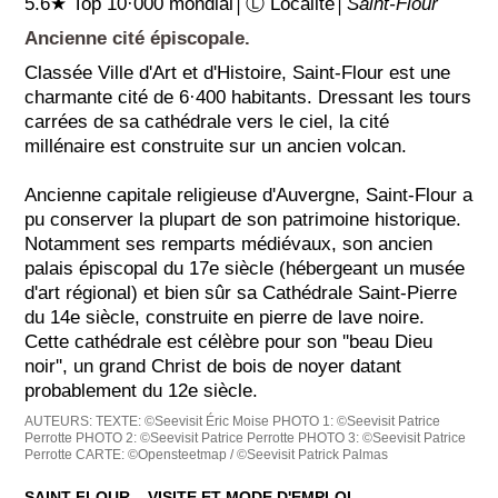
5.6★ Top 10·000 mondial│Ⓛ Localité│
Saint-Flour
Ancienne cité épiscopale.
Classée Ville d'Art et d'Histoire, Saint-Flour est une
charmante cité de 6·400 habitants. Dressant les tours
carrées de sa cathédrale vers le ciel, la cité
millénaire est construite sur un ancien volcan.
Ancienne capitale religieuse d'Auvergne, Saint-Flour a
pu conserver la plupart de son patrimoine historique.
Notamment ses remparts médiévaux, son ancien
palais épiscopal du 17e siècle (hébergeant un musée
d'art régional) et bien sûr sa Cathédrale Saint-Pierre
du 14e siècle, construite en pierre de lave noire.
Cette cathédrale est célèbre pour son ''beau Dieu
noir'', un grand Christ de bois de noyer datant
probablement du 12e siècle.
AUTEURS:
TEXTE: ©Seevisit Éric Moise
PHOTO 1: ©Seevisit Patrice
Perrotte
PHOTO 2: ©Seevisit Patrice Perrotte
PHOTO 3: ©Seevisit Patrice
Perrotte
CARTE: ©Opensteetmap / ©Seevisit Patrick Palmas
SAINT-FLOUR ‒ VISITE ET MODE D'EMPLOI