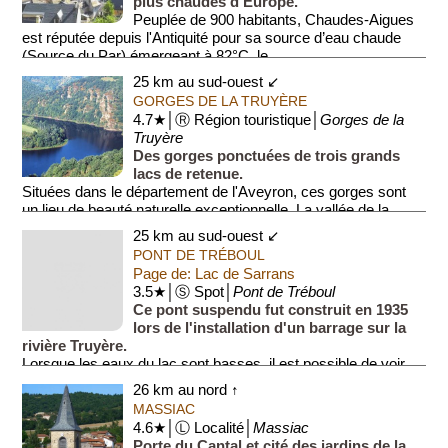
plus chaudes d'Europe.
Peuplée de 900 habitants, Chaudes-Aigues
est réputée depuis l'Antiquité pour sa source d’eau chaude
(Source du Par) émergeant à 82°C, le...
25 km au sud-ouest ↙
GORGES DE LA TRUYÈRE
4.7★│Ⓡ Région touristique│
Gorges de la
Truyère
Des gorges ponctuées de trois grands
lacs de retenue.
Situées dans le département de l'Aveyron, ces gorges sont
un lieu de beauté naturelle exceptionnelle. La vallée de la
rivière Truyère se déploi...
25 km au sud-ouest ↙
PONT DE TRÉBOUL
Page de: Lac de Sarrans
3.5★│Ⓢ Spot│
Pont de Tréboul
Ce pont suspendu fut construit en 1935
lors de l'installation d'un barrage sur la
rivière Truyère.
Lorsque les eaux du lac sont basses, il est possible de voir
l'ancien pont de pierre construit au...
26 km au nord ↑
MASSIAC
4.6★│Ⓛ Localité│
Massiac
Porte du Cantal et cité des jardins de la