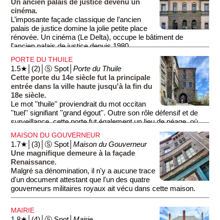
Un ancien palais de justice devenu un
cinéma.
L’imposante façade classique de l’ancien
palais de justice domine la jolie petite place
rénovée. Un cinéma (Le Delta), occupe le bâtiment de
l'ancien palais de justice depuis 1980.
PORTE DU THUILE
1.5★│(2)│Ⓢ Spot│
Porte du Thuile
Cette porte du 14e siècle fut la principale
entrée dans la ville haute jusqu'à la fin du
18e siècle.
Le mot ''thuile'' proviendrait du mot occitan
''tuel'' signifiant ''grand égout''. Outre son rôle défensif et de
surveillance, cette porte fut également un lieu de péage, où
l'on prélevait les ''saumades'', une taxe sur les vins et les
MAISON DU GOUVERNEUR
vinaigres que devaient payer les marchands pour entrer dans
1.7★│(3)│Ⓢ Spot│
Maison du Gouverneur
la ville.
Une magnifique demeure à la façade
Renaissance.
Malgré sa dénomination, il n'y a aucune trace
d'un document attestant que l'un des quatre
gouverneurs militaires royaux ait vécu dans cette maison.
MAIRIE
1.8★│(4)│Ⓢ Spot│
Mairie