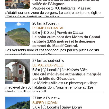
vallée de l'Alagnon.
Peuplée de 1·700 habitants, Massiac
s'établit sur une zone de vergers. Le centre abrite une église
(Église Saint-André) du 12e siècle...
26 km à l'ouest ←
PLOMB DU CANTAL
5.6★│Ⓢ Spot│
Plomb du Cantal
Le point culminant des Monts du Cantal
(altitude 1.855 mètres) et le deuxième
sommet du Massif Central.
Les versants nord et est sont occupés par les pistes de ski
de deux stations de sport d'hive...
27 km au sud-est ↘
LE MALZIEU-VILLE
5.8★│Ⓛ Localité│
Le Malzieu-Ville
Une cité médiévale authentique marquée
par la bête du Gévaudan.
Le Malzieu-Ville est un pittoresque village
médiéval de 750 habitants dont l'origine remonte au 12e
siècle. Le village aux ruell...
27 km à l'ouest ←
SUPER LIORAN
5.6★│Ⓛ Localité│
Super Lioran