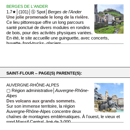
BERGES DE L'ANDER
1.7★│(101)│Ⓢ Spot│
Berges de l'Ander
Une jolie promenade le long de la rivière.
Ce lieu pittoresque offre un long parcours
santé ponctué de divers modules en rondins
de bois, pour des activités physiques variées.
En été, le site accueille une guinguette, avec concerts,
buvette, food-trucks, glaciers...
SAINT-FLOUR ‒ PAGE(S) PARENTE(S):
AUVERGNE-RHÔNE-ALPES
▢ Région administrative│
Auvergne-Rhône-
Alpes
Des volcans aux grands sommets.
Sur son immense territoire, la région
Auvergne-Rhône-Alpes concentre deux
chaînes de montagnes emblématiques. À l'ouest, le vieux et
rond Massif Central, âgé de 3·000...