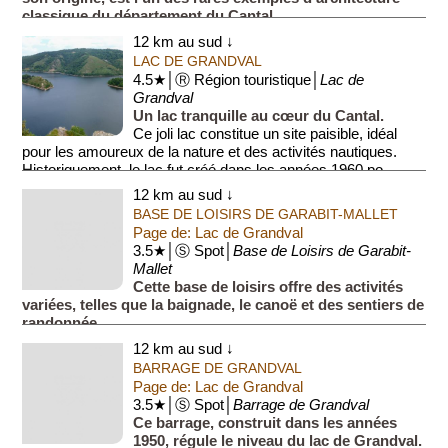
classique du département du Cantal.
Le château et ses jardins...
12 km au sud ↓
LAC DE GRANDVAL
4.5★│Ⓡ Région touristique│
Lac de
Grandval
Un lac tranquille au cœur du Cantal.
Ce joli lac constitue un site paisible, idéal
pour les amoureux de la nature et des activités nautiques.
Historiquement, le lac fut créé dans les années 1960 po...
12 km au sud ↓
BASE DE LOISIRS DE GARABIT-MALLET
Page de: Lac de Grandval
3.5★│Ⓢ Spot│
Base de Loisirs de Garabit-
Mallet
Cette base de loisirs offre des activités
variées, telles que la baignade, le canoë et des sentiers de
randonnée.
C'est un lieu idéal pour les familles et les amoureux de la
12 km au sud ↓
nature.
BARRAGE DE GRANDVAL
Page de: Lac de Grandval
3.5★│Ⓢ Spot│
Barrage de Grandval
Ce barrage, construit dans les années
1950, régule le niveau du lac de Grandval.