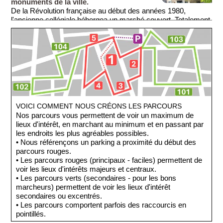
monuments de la ville.
De la Révolution française au début des années 1980,
l'ancienne collégiale hébergea un marché couvert. Totalement
rénové au début des années 2000, l'édifice est utilisé
aujourd’hui comme marché couvert en hiver et comme lieu
d’exposition en été. Des commerces et des logements sont
accolés autour de l'ancienne halle aux blés, et vous serez
étonnés d'apercevoir des fenêtres donnant dans certaines
chapelles à l'intérieur même de l'édifice.
VOICI COMMENT NOUS CRÉONS LES PARCOURS
Nos parcours vous permettent de voir un maximum de
lieux d'intérêt, en marchant au minimum et en passant par
les endroits les plus agréables possibles.
• Nous référençons un parking a proximité du début des
parcours rouges.
• Les parcours rouges (principaux - faciles) permettent de
voir les lieux d'intérêts majeurs et centraux.
• Les parcours verts (secondaires - pour les bons
marcheurs) permettent de voir les lieux d'intérêt
secondaires ou excentrés.
• Les parcours comportent parfois des raccourcis en
pointillés.