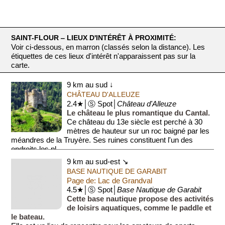
SAINT-FLOUR ‒ LIEUX D'INTÉRÊT À PROXIMITÉ:
Voir ci-dessous, en marron (classés selon la distance). Les
étiquettes de ces lieux d'intérêt n'apparaissent pas sur la
carte.
9 km au sud ↓
CHÂTEAU D'ALLEUZE
2.4★│Ⓢ Spot│
Château d'Alleuze
Le château le plus romantique du Cantal.
Ce château du 13e siècle est perché à 30
mètres de hauteur sur un roc baigné par les
méandres de la Truyère. Ses ruines constituent l'un des
endroits les pl...
9 km au sud-est ↘
BASE NAUTIQUE DE GARABIT
Page de: Lac de Grandval
4.5★│Ⓢ Spot│
Base Nautique de Garabit
Cette base nautique propose des activités
de loisirs aquatiques, comme le paddle et
le bateau.