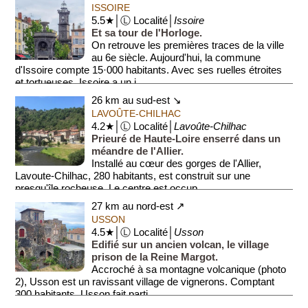
Le village doit son existe...
ISSOIRE
5.5★│Ⓛ Localité│
Issoire
Et sa tour de l'Horloge.
On retrouve les premières traces de la ville
au 6e siècle. Aujourd'hui, la commune
d'Issoire compte 15·000 habitants. Avec ses ruelles étroites
et tortueuses, Issoire a un i...
26 km au sud-est ↘
LAVOÛTE-CHILHAC
4.2★│Ⓛ Localité│
Lavoûte-Chilhac
Prieuré de Haute-Loire enserré dans un
méandre de l'Allier.
Installé au cœur des gorges de l'Allier,
Lavoute-Chilhac, 280 habitants, est construit sur une
presqu'île rocheuse. Le centre est occup...
27 km au nord-est ↗
USSON
4.5★│Ⓛ Localité│
Usson
Edifié sur un ancien volcan, le village
prison de la Reine Margot.
Accroché à sa montagne volcanique (photo
2), Usson est un ravissant village de vignerons. Comptant
300 habitants, Usson fait parti...