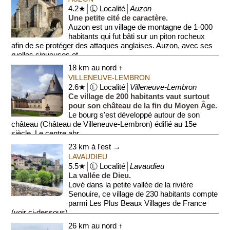
4.2★│Ⓛ Localité│
Auzon
Une petite cité de caractère.
Auzon est un village de montagne de 1·000
habitants qui fut bâti sur un piton rocheux
afin de se protéger des attaques anglaises. Auzon, avec ses
ruelles sinueuses et...
18 km au nord ↑
VILLENEUVE-LEMBRON
2.6★│Ⓛ Localité│
Villeneuve-Lembron
Ce village de 200 habitants vaut surtout
pour son château de la fin du Moyen Âge.
Le bourg s'est développé autour de son
château (Château de Villeneuve-Lembron) édifié au 15e
siècle. Le centre abr...
23 km à l'est →
LAVAUDIEU
5.5★│Ⓛ Localité│
Lavaudieu
La vallée de Dieu.
Lové dans la petite vallée de la rivière
Senouire, ce village de 230 habitants compte
parmi Les Plus Beaux Villages de France
(voir ci-dessous).
26 km au nord ↑