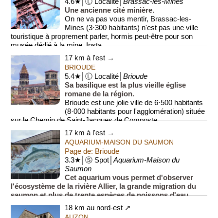
4.6★│Ⓛ Localité│
Brassac-les-Mines
Une ancienne cité minière.
On ne va pas vous mentir, Brassac-les-
Mines (3·300 habitants) n'est pas une ville
touristique à proprement parler, hormis peut-être pour son
musée dédié à la mine. Insta...
17 km à l'est →
BRIOUDE
5.4★│Ⓛ Localité│
Brioude
Sa basilique est la plus vieille église
romane de la région.
Brioude est une jolie ville de 6·500 habitants
(8·000 habitants pour l'agglomération) située
sur le Chemin de Saint-Jacques de Composte...
17 km à l'est →
AQUARIUM-MAISON DU SAUMON
Page de: Brioude
3.3★│Ⓢ Spot│
Aquarium-Maison du
Saumon
Cet aquarium vous permet d'observer
l'écosystème de la rivière Allier, la grande migration du
saumon et plus de trente espèces de poissons d'eau
douce.
18 km au nord-est ↗
Des visites guidées sont proposées.
AUZON