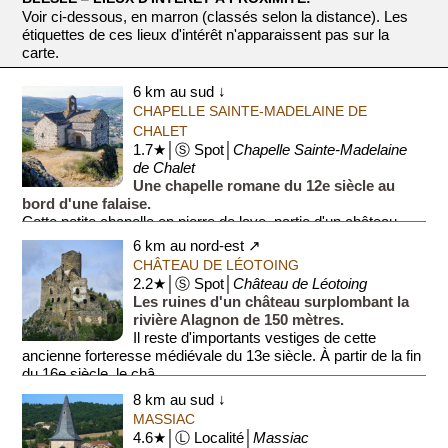
Voir ci-dessous, en marron (classés selon la distance). Les
étiquettes de ces lieux d'intérêt n'apparaissent pas sur la
carte.
6 km au sud ↓
CHAPELLE SAINTE-MADELAINE DE
CHALET
1.7★│Ⓢ Spot│
Chapelle Sainte-Madelaine
de Chalet
Une chapelle romane du 12e siècle au
bord d'une falaise.
Cette petite chapelle en pierre de lave, partie d'un château
féodal disparu, se trouve au bord d'une falaise.
6 km au nord-est ↗
CHÂTEAU DE LÉOTOING
Le 22 juillet, jour de ...
2.2★│Ⓢ Spot│
Château de Léotoing
Les ruines d'un château surplombant la
rivière Alagnon de 150 mètres.
Il reste d'importants vestiges de cette
ancienne forteresse médiévale du 13e siècle. À partir de la fin
du 16e siècle, le châ...
8 km au sud ↓
MASSIAC
4.6★│Ⓛ Localité│
Massiac