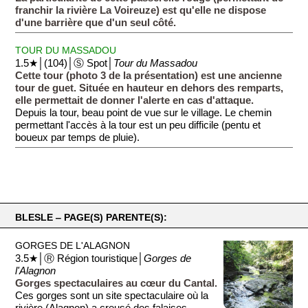
franchir la rivière La Voireuze) est qu'elle ne dispose
d'une barrière que d'un seul côté.
TOUR DU MASSADOU
1.5★│(104)│Ⓢ Spot│
Tour du Massadou
Cette tour (photo 3 de la présentation) est une ancienne
tour de guet. Située en hauteur en dehors des remparts,
elle permettait de donner l'alerte en cas d'attaque.
Depuis la tour, beau point de vue sur le village. Le chemin
permettant l'accès à la tour est un peu difficile (pentu et
boueux par temps de pluie).
BLESLE ‒ PAGE(S) PARENTE(S):
GORGES DE L'ALAGNON
3.5★│Ⓡ Région touristique│
Gorges de
l'Alagnon
Gorges spectaculaires au cœur du Cantal.
Ces gorges sont un site spectaculaire où la
rivière (Alagnon) a creusé des falaises