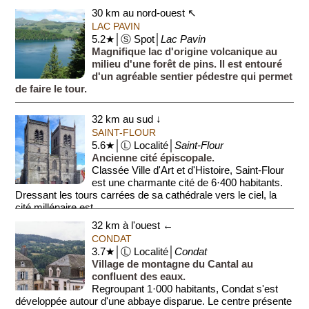
entre autres une étable et l...
30 km au nord-ouest ↖
LAC PAVIN
5.2★│Ⓢ Spot│
Lac Pavin
Magnifique lac d'origine volcanique au
milieu d'une forêt de pins. Il est entouré
d'un agréable sentier pédestre qui permet
de faire le tour.
32 km au sud ↓
SAINT-FLOUR
5.6★│Ⓛ Localité│
Saint-Flour
Ancienne cité épiscopale.
Classée Ville d'Art et d'Histoire, Saint-Flour
est une charmante cité de 6·400 habitants.
Dressant les tours carrées de sa cathédrale vers le ciel, la
cité millénaire est...
32 km à l'ouest ←
CONDAT
3.7★│Ⓛ Localité│
Condat
Village de montagne du Cantal au
confluent des eaux.
Regroupant 1·000 habitants, Condat s'est
développée autour d'une abbaye disparue. Le centre présente