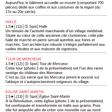
Aujourd'hui, le bâtiment accueille un musée (comportant 700
pièces) dédié aux coiffes et aux costumes de la région (du
17e au 20e siècle).
HALLE
1.5★│(11)│Ⓢ Spot│
Halle
Un témoin de l'activité marchande d'un village médiéval.
Située au cœur de cette ancienne cité clunisienne, cette jolie
halle de marché en pierre servait autrefois aux foires et
marchés. Son architecture robuste s'intègre parfaitement aux
ruelles étroites et aux maisons de vignerons.
TOUR DE MERCŒUR
1.5★│(12)│Ⓢ Spot│
Tour de Mercœur
Cette tour (photo 1 de la présentation) est l'un des rares
vestige du château des Mercœur.
C'est au 11e siècle que les Mercœur prirent le pouvoir sur
l'abbaye et s'autoproclamèrent seigneurs du village.
ÉGLISE SAINT-MARTIN
2.5★│(13)│Ⓢ Spot│
Église Saint-Martin
À la Révolution, cette église (photo 1 de la présentation)
fut confisquée et transformée en halle aux grains. Puis
elle fut amputée afin de créer une nouvelle rue au nord