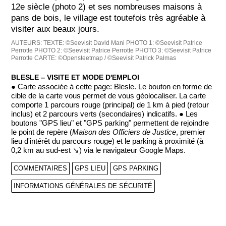
12e siècle (photo 2) et ses nombreuses maisons à
pans de bois, le village est toutefois très agréable à
visiter aux beaux jours.
AUTEURS:
TEXTE: ©Seevisit David Mani
PHOTO 1: ©Seevisit Patrice
Perrotte
PHOTO 2: ©Seevisit Patrice Perrotte
PHOTO 3: ©Seevisit Patrice
Perrotte
CARTE: ©Opensteetmap / ©Seevisit Patrick Palmas
BLESLE ‒ VISITE ET MODE D'EMPLOI
● Carte associée à cette page: Blesle. Le bouton en forme de
cible de la carte vous permet de vous géolocaliser. La carte
comporte 1 parcours rouge (principal) de 1 km à pied (retour
inclus) et 2 parcours verts (secondaires) indicatifs. ● Les
boutons "GPS lieu" et "GPS parking" permettent de rejoindre
le point de repère (
Maison des Officiers de Justice
, premier
lieu d'intérêt du parcours rouge) et le parking à proximité (à
0,2 km au sud-est ↘) via le navigateur Google Maps.
COMMENTAIRES
GPS LIEU
GPS PARKING
INFORMATIONS GÉNÉRALES DE SÉCURITÉ