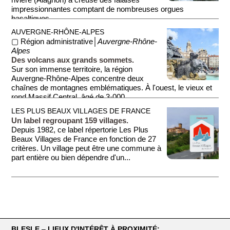
impressionnantes comptant de nombreuses orgues
basaltiques.
AUVERGNE-RHÔNE-ALPES
Les g...
▢ Région administrative│
Auvergne-Rhône-
Alpes
Des volcans aux grands sommets.
Sur son immense territoire, la région
Auvergne-Rhône-Alpes concentre deux
chaînes de montagnes emblématiques. À l'ouest, le vieux et
rond Massif Central, âgé de 3·000...
LES PLUS BEAUX VILLAGES DE FRANCE
Un label regroupant 159 villages.
Depuis 1982, ce label répertorie Les Plus
Beaux Villages de France en fonction de 27
critères. Un village peut être une commune à
part entière ou bien dépendre d'un...
BLESLE ‒ LIEUX D'INTÉRÊT À PROXIMITÉ: