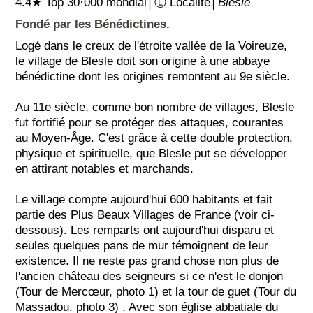
4.4★ Top 30·000 mondial│Ⓛ Localité│
Blesle
Fondé par les Bénédictines.
Logé dans le creux de l'étroite vallée de la Voireuze,
le village de Blesle doit son origine à une abbaye
bénédictine dont les origines remontent au 9e siècle.
Au 11e siècle, comme bon nombre de villages, Blesle
fut fortifié pour se protéger des attaques, courantes
au Moyen-Âge. C'est grâce à cette double protection,
physique et spirituelle, que Blesle put se développer
en attirant notables et marchands.
Le village compte aujourd'hui 600 habitants et fait
partie des Plus Beaux Villages de France (voir ci-
dessous). Les remparts ont aujourd'hui disparu et
seules quelques pans de mur témoignent de leur
existence. Il ne reste pas grand chose non plus de
l'ancien château des seigneurs si ce n'est le donjon
(Tour de Mercœur, photo 1) et la tour de guet (Tour du
Massadou, photo 3) . Avec son église abbatiale du