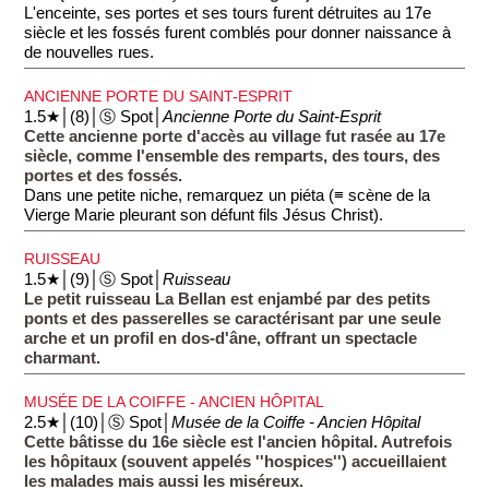
L'enceinte, ses portes et ses tours furent détruites au 17e
siècle et les fossés furent comblés pour donner naissance à
de nouvelles rues.
ANCIENNE PORTE DU SAINT-ESPRIT
1.5★│(8)│Ⓢ Spot│
Ancienne Porte du Saint-Esprit
Cette ancienne porte d'accès au village fut rasée au 17e
siècle, comme l'ensemble des remparts, des tours, des
portes et des fossés.
Dans une petite niche, remarquez un piéta (≡ scène de la
Vierge Marie pleurant son défunt fils Jésus Christ).
RUISSEAU
1.5★│(9)│Ⓢ Spot│
Ruisseau
Le petit ruisseau La Bellan est enjambé par des petits
ponts et des passerelles se caractérisant par une seule
arche et un profil en dos-d'âne, offrant un spectacle
charmant.
MUSÉE DE LA COIFFE - ANCIEN HÔPITAL
2.5★│(10)│Ⓢ Spot│
Musée de la Coiffe - Ancien Hôpital
Cette bâtisse du 16e siècle est l'ancien hôpital. Autrefois
les hôpitaux (souvent appelés ''hospices'') accueillaient
les malades mais aussi les miséreux.