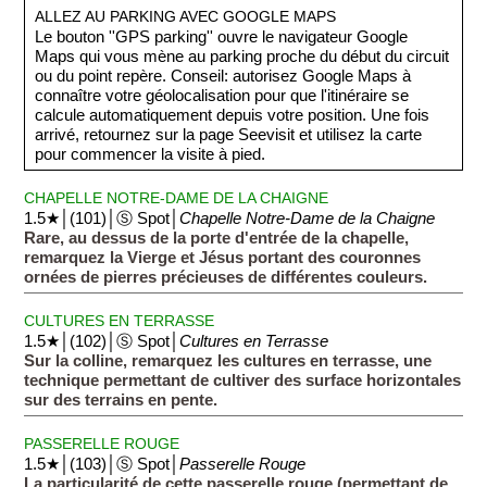
ALLEZ AU PARKING AVEC GOOGLE MAPS
Le bouton ''GPS parking'' ouvre le navigateur Google
Maps qui vous mène au parking proche du début du circuit
ou du point repère. Conseil: autorisez Google Maps à
connaître votre géolocalisation pour que l'itinéraire se
calcule automatiquement depuis votre position. Une fois
arrivé, retournez sur la page Seevisit et utilisez la carte
pour commencer la visite à pied.
CHAPELLE NOTRE-DAME DE LA CHAIGNE
1.5★│(101)│Ⓢ Spot│
Chapelle Notre-Dame de la Chaigne
Rare, au dessus de la porte d'entrée de la chapelle,
remarquez la Vierge et Jésus portant des couronnes
ornées de pierres précieuses de différentes couleurs.
CULTURES EN TERRASSE
1.5★│(102)│Ⓢ Spot│
Cultures en Terrasse
Sur la colline, remarquez les cultures en terrasse, une
technique permettant de cultiver des surface horizontales
sur des terrains en pente.
PASSERELLE ROUGE
1.5★│(103)│Ⓢ Spot│
Passerelle Rouge
La particularité de cette passerelle rouge (permettant de