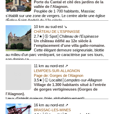
Porte du Cantal et cité des jardins de la
vallée de l'Alagnon.
Peuplée de 1·700 habitants, Massiac
s'établit sur une zone de vergers. Le centre abrite une église
(Église Saint-André) du 12e siècle...
10 km au sud-est ↘
CHÂTEAU DE L'ESPINASSE
2.7★│Ⓢ Spot│
Château de l'Espinasse
Un château édifié au 12e siècle à
l'emplacement d'une villa gallo-romaine.
Cette élégant demeure seigneuriale, blottie
au milieu d'un parc verdoyant, se caractérise par ses tours,
son donjon ca...
11 km au nord-est ↗
LEMPDES-SUR-ALLAGNON
Page de: Gorges de l'Alagnon
3.5★│Ⓛ Localité│
Lempdes-sur-Allagnon
Village de 1.300 habitants situé à l'entrée
de gorges vertigineuses (Gorges de
l'Alagnon).
Lieux d'intérêt majeurs (triés alphabétiquement):
• Château.
16 km au nord-est ↗
• Église Saint-Géraud. Église du 11e ...
BRASSAC-LES-MINES