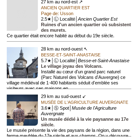
27 km au nord-est ↗
ANCIEN QUARTIER EST
Page de: Usson
2.5★│Ⓛ Localité│
Ancien Quartier Est
Ruines d'un ancien quartier où subsistent
des murets.
Ce quartier était encore habité au début du 19e siècle.
28 km au nord-ouest ↖
BESSE-ET-SAINT-ANASTAISE
5.7★│Ⓛ Localité│
Besse-et-Saint-Anastaise
Le village joyau des Volcans.
Installé au cœur d'un grand parc naturel
(Parc Naturel des Volcans d'Auvergne) ce
village médiéval de 1·400 habitants séduit d'emblée ses
visiteurs avec ses maisons en ...
29 km au sud-ouest ↙
MUSÉE DE L'AGRICULTURE AUVERGNATE
3.6★│Ⓢ Spot│
Musée de l'Agriculture
Auvergnate
Un musée dédié à la vie paysanne au 17e
siècle.
Le musée présente la vie des paysans de la région, dans une
ferme meublée du 17e siècle et aux champs. On y découvre