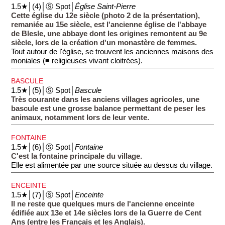
1.5★│(4)│Ⓢ Spot│
Église Saint-Pierre
Cette église du 12e siècle (photo 2 de la présentation),
remaniée au 15e siècle, est l'ancienne église de l'abbaye
de Blesle, une abbaye dont les origines remontent au 9e
siècle, lors de la création d'un monastère de femmes.
Tout autour de l'église, se trouvent les anciennes maisons des
moniales (≡ religieuses vivant cloitrées).
BASCULE
1.5★│(5)│Ⓢ Spot│
Bascule
Très courante dans les anciens villages agricoles, une
bascule est une grosse balance permettant de peser les
animaux, notamment lors de leur vente.
FONTAINE
1.5★│(6)│Ⓢ Spot│
Fontaine
C'est la fontaine principale du village.
Elle est alimentée par une source située au dessus du village.
ENCEINTE
1.5★│(7)│Ⓢ Spot│
Enceinte
Il ne reste que quelques murs de l'ancienne enceinte
édifiée aux 13e et 14e siècles lors de la Guerre de Cent
Ans (entre les Français et les Anglais).