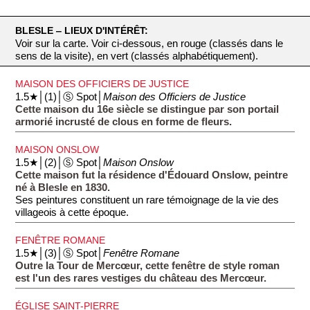
BLESLE ‒ LIEUX D'INTÉRÊT:
Voir sur la carte. Voir ci-dessous, en rouge (classés dans le
sens de la visite), en vert (classés alphabétiquement).
MAISON DES OFFICIERS DE JUSTICE
1.5★│(1)│Ⓢ Spot│
Maison des Officiers de Justice
Cette maison du 16e siècle se distingue par son portail
armorié incrusté de clous en forme de fleurs.
MAISON ONSLOW
1.5★│(2)│Ⓢ Spot│
Maison Onslow
Cette maison fut la résidence d'Édouard Onslow, peintre
né à Blesle en 1830.
Ses peintures constituent un rare témoignage de la vie des
villageois à cette époque.
FENÊTRE ROMANE
1.5★│(3)│Ⓢ Spot│
Fenêtre Romane
Outre la Tour de Mercœur, cette fenêtre de style roman
est l'un des rares vestiges du château des Mercœur.
ÉGLISE SAINT-PIERRE