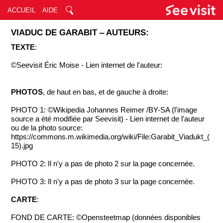
ACCUEIL
AIDE
VIADUC DE GARABIT ‒ AUTEURS:
TEXTE
:
©Seevisit Éric Moise - Lien internet de l'auteur:
PHOTOS
, de haut en bas, et de gauche à droite:
PHOTO 1: ©Wikipedia Johannes Reimer /BY-SA (l'image
source a été modifiée par Seevisit) - Lien internet de l'auteur
ou de la photo source:
https://commons.m.wikimedia.org/wiki/File:Garabit_Viadukt_(
15).jpg
PHOTO 2: Il n'y a pas de photo 2 sur la page concernée.
PHOTO 3: Il n'y a pas de photo 3 sur la page concernée.
CARTE
:
FOND DE CARTE: ©Opensteetmap (données disponibles