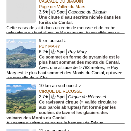
CASCADE DU BIAGUIN
Page de: Vallée du Mars
3.5★│Ⓢ Spot│
Cascade du Biaguin
Une chute d'eau secrète nichée dans les
forêts du Cantal.
Cette cascade jaillit dans un écrin de mousse et de roche
volcanique au fond d'une vallée sauvage. Accessible par un
sentier boisé, elle ...
9 km au sud ↓
PUY MARY
6.2★│Ⓢ Spot│
Puy Mary
Ce sommet en forme de pyramide est le
plus haut sommet des monts du Cantal.
Avec une altitude de 1·783 mètres, le Puy
Mary est le plus haut sommet des Monts du Cantal, qui avec
les massifs de la Cha...
10 km au sud-ouest ↙
CIRQUE DE RÉCUSSET
2.7★│Ⓢ Spot│
Cirque de Récusset
Ce ravissant cirque (≡ vallée circulaire
aux parois abruptes) fut formé par les
coulées de lave et les glaciers des
volcans des Monts du Cantal.
Au centre du cirque se trouve le hameau de Récus...
11 km au nord ↑