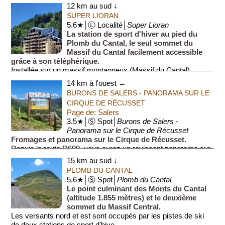
12 km au sud ↓
SUPER LIORAN
5.6★│Ⓛ Localité│
Super Lioran
La station de sport d'hiver au pied du
Plomb du Cantal, le seul sommet du
Massif du Cantal facilement accessible
grâce à son téléphérique.
Installée sur un massif montagneux (Massif du Cantal),...
14 km à l'ouest ←
BURONS DE SALERS - PANORAMA SUR LE
CIRQUE DE RÉCUSSET
Page de: Salers
3.5★│Ⓢ Spot│
Burons de Salers -
Panorama sur le Cirque de Récusset
Fromages et panorama sur le Cirque de Récusset.
Depuis la route D680, vous aurez un ravissant panorama sur
le le Cirque de Récusset, la partie amont d'une vallée
15 km au sud ↓
encaissée bordée de volcans (voir é...
PLOMB DU CANTAL
5.6★│Ⓢ Spot│
Plomb du Cantal
Le point culminant des Monts du Cantal
(altitude 1.855 mètres) et le deuxième
sommet du Massif Central.
Les versants nord et est sont occupés par les pistes de ski
de deux stations de sport d'hive...