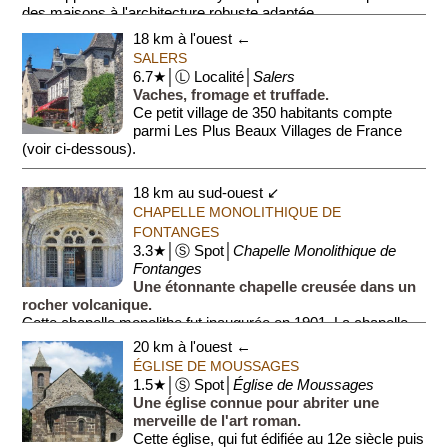
des maisons à l'architecture robuste adaptée...
18 km à l'ouest ←
SALERS
6.7★│Ⓛ Localité│
Salers
Vaches, fromage et truffade.
Ce petit village de 350 habitants compte
parmi Les Plus Beaux Villages de France
(voir ci-dessous).
Salers a donné son nom à une race bovine emblématique de
18 km au sud-ouest ↙
la ré...
CHAPELLE MONOLITHIQUE DE
FONTANGES
3.3★│Ⓢ Spot│
Chapelle Monolithique de
Fontanges
Une étonnante chapelle creusée dans un
rocher volcanique.
Cette chapelle monolithe fut inaugurée en 1901. La chapelle
se caractérise par une archivolte (≡ ensemble de moulures)
20 km à l'ouest ←
romane décorée du b...
ÉGLISE DE MOUSSAGES
1.5★│Ⓢ Spot│
Église de Moussages
Une église connue pour abriter une
merveille de l'art roman.
Cette église, qui fut édifiée au 12e siècle puis