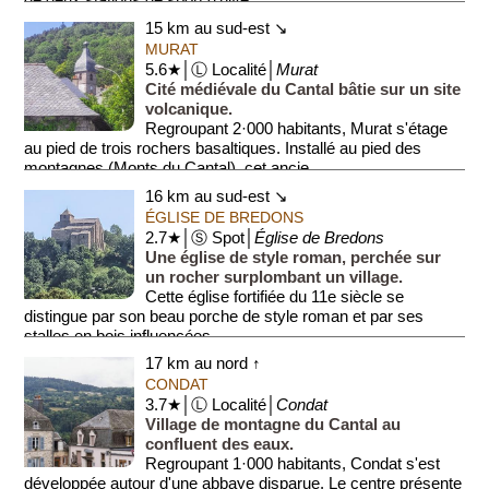
15 km au sud-est ↘
MURAT
5.6★│Ⓛ Localité│
Murat
Cité médiévale du Cantal bâtie sur un site
volcanique.
Regroupant 2·000 habitants, Murat s'étage
au pied de trois rochers basaltiques. Installé au pied des
montagnes (Monts du Cantal), cet ancie...
16 km au sud-est ↘
ÉGLISE DE BREDONS
2.7★│Ⓢ Spot│
Église de Bredons
Une église de style roman, perchée sur
un rocher surplombant un village.
Cette église fortifiée du 11e siècle se
distingue par son beau porche de style roman et par ses
stalles en bois influencées...
17 km au nord ↑
CONDAT
3.7★│Ⓛ Localité│
Condat
Village de montagne du Cantal au
confluent des eaux.
Regroupant 1·000 habitants, Condat s'est
développée autour d'une abbaye disparue. Le centre présente