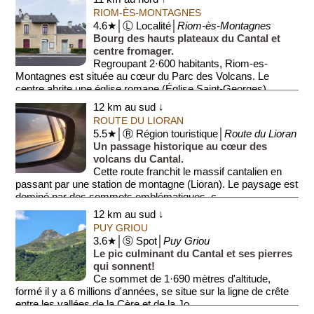
RIOM-ÈS-MONTAGNES
4.6★│Ⓛ Localité│
Riom-ès-Montagnes
Bourg des hauts plateaux du Cantal et
centre fromager.
Regroupant 2·600 habitants, Riom-es-
Montagnes est située au cœur du Parc des Volcans. Le
centre abrite une église romane (Église Saint-Georges)...
12 km au sud ↓
ROUTE DU LIORAN
5.5★│Ⓡ Région touristique│
Route du Lioran
Un passage historique au cœur des
volcans du Cantal.
Cette route franchit le massif cantalien en
passant par une station de montagne (Lioran). Le paysage est
dominé par des sommets emblématiques, c...
12 km au sud ↓
PUY GRIOU
3.6★│Ⓢ Spot│
Puy Griou
Le pic culminant du Cantal et ses pierres
qui sonnent!
Ce sommet de 1·690 mètres d'altitude,
formé il y a 6 millions d'années, se situe sur la ligne de crête
entre les vallées de la Cère et de la Jo...