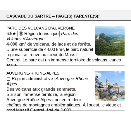
CASCADE DU SARTRE ‒ PAGE(S) PARENTE(S):
PARC DES VOLCANS D'AUVERGNE
6.5★│Ⓡ Région touristique│
Parc des
Volcans d'Auvergne
4·000 km² de volcans, de lacs et de forêts.
D'une superficie de 4·000 km², le parc naturel
régional se trouve au cœur du Massif
Central. Le parc est un immense territoire de volcans jeunes
et vie...
AUVERGNE-RHÔNE-ALPES
▢ Région administrative│
Auvergne-Rhône-
Alpes
Des volcans aux grands sommets.
Sur son immense territoire, la région
Auvergne-Rhône-Alpes concentre deux
chaînes de montagnes emblématiques. À l'ouest, le vieux et
rond Massif Central, âgé de 3·000...