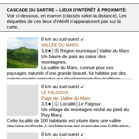
CASCADE DU SARTRE ‒ LIEUX D'INTÉRÊT À PROXIMITÉ:
Voir ci-dessous, en marron (classés selon la distance). Les
étiquettes de ces lieux d'intérêt n'apparaissent pas sur la
carte.
8 km au sud-ouest ↙
VALLÉE DU MARS
3.8★│Ⓡ Région touristique│
Vallée du Mars
Un havre de paix au cœur des
montagnes.
La vallée du Mars, connue pour ses
paysages naturels d'une grande beauté, fut habitée par des
communautés agricoles qui développèrent des traditions
locales ...
8 km au sud-ouest ↙
LE FALGOUX
Page de: Vallée du Mars
3.5★│Ⓛ Localité│
Le Falgoux
Un village de montagne niché au pied du
Puy Mary.
Cette localité de 100 habitants est située dans une vallée
glaciaire profonde. L'architecture est marquée par l'utilisation
de la pierre volcanique...
8 km au sud-ouest ↙