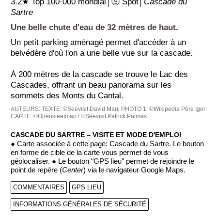
3.2★ Top 100·000 mondial│Ⓢ Spot│
Cascade du
Sartre
Une belle chute d'eau de 32 mètres de haut.
Un petit parking aménagé permet d'accéder à un
belvédère d'où l'on a une belle vue sur la cascade.
À 200 mètres de la cascade se trouve le Lac des
Cascades, offrant un beau panorama sur les
sommets des Monts du Cantal.
AUTEURS:
TEXTE: ©Seevisit David Mani
PHOTO 1: ©Wikipedia Père Igor
CARTE: ©Opensteetmap / ©Seevisit Patrick Palmas
CASCADE DU SARTRE ‒ VISITE ET MODE D'EMPLOI
● Carte associée à cette page: Cascade du Sartre. Le bouton
en forme de cible de la carte vous permet de vous
géolocaliser. ● Le bouton "GPS lieu" permet de rejoindre le
point de repère (
Center
) via le navigateur Google Maps.
COMMENTAIRES
GPS LIEU
INFORMATIONS GÉNÉRALES DE SÉCURITÉ