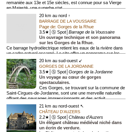
remaniée aux 13e et 15e siècles, est connue pour sa Vierge
en Majesté, une superbe stat...
20 km au nord ↑
BARRAGE DE LA VOUSSAIRE
Page de: Gorges de la Rhue
3.5★│Ⓢ Spot│
Barrage de la Voussaire
Un ouvrage technique et son panorama
sur les Gorges de la Rhue.
Ce barrage hydroélectrique retient les eaux de la rivière dans
un cadre naturel escarpé. Le site offre un panorama sur les
Gorges de l...
20 km au sud-ouest ↙
GORGES DE LA JORDANNE
3.5★│Ⓢ Spot│
Gorges de la Jordanne
Un voyage au cœur de gorges
spectaculaires.
Ces Gorges, se trouvant sur la commune de
Saint-Cirgues-de-Jordanne, sont une une merveille naturelle
offrant des paysages impressionnants et des activit...
21 km au nord-ouest ↖
CHÂTEAU D'AUZERS
2.2★│Ⓢ Spot│
Château d'Auzers
Un élégant château médiéval niché dans
un écrin de verdure.