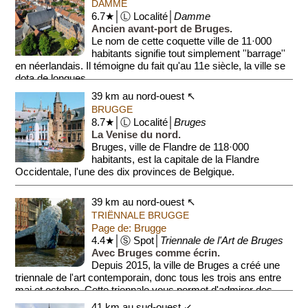
DAMME
6.7★│Ⓛ Localité│
Damme
Ancien avant-port de Bruges.
Le nom de cette coquette ville de 11·000
habitants signifie tout simplement ''barrage''
en néerlandais. Il témoigne du fait qu'au 11e siècle, la ville se
dota de longues...
39 km au nord-ouest ↖
BRUGGE
8.7★│Ⓛ Localité│
Bruges
La Venise du nord.
Bruges, ville de Flandre de 118·000
habitants, est la capitale de la Flandre
Occidentale, l'une des dix provinces de Belgique.
Bruges est aussi la ville la plus visitée de ...
39 km au nord-ouest ↖
TRIËNNALE BRUGGE
Page de: Brugge
4.4★│Ⓢ Spot│
Triennale de l'Art de Bruges
Avec Bruges comme écrin.
Depuis 2015, la ville de Bruges a créé une
triennale de l'art contemporain, donc tous les trois ans entre
mai et octobre. Cette triennale vous permet d'admirer des
œuvres, ...
41 km au sud-ouest ↙