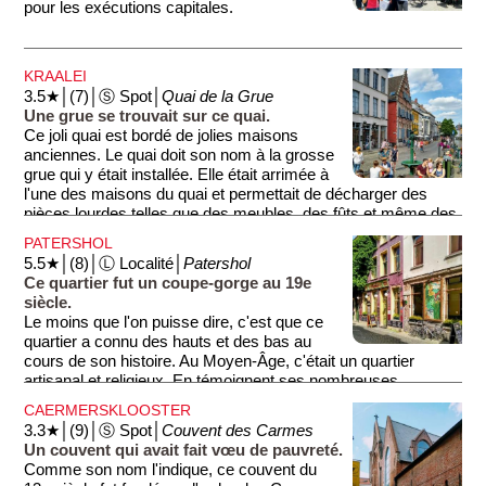
pour les exécutions capitales.
KRAALEI
3.5★│(7)│Ⓢ Spot│
Quai de la Grue
Une grue se trouvait sur ce quai.
Ce joli quai est bordé de jolies maisons
anciennes. Le quai doit son nom à la grosse
grue qui y était installée. Elle était arrimée à
l'une des maisons du quai et permettait de décharger des
pièces lourdes telles que des meubles, des fûts et même des
canons.
PATERSHOL
5.5★│(8)│Ⓛ Localité│
Patershol
Ce quartier fut un coupe-gorge au 19e
siècle.
Le moins que l'on puisse dire, c'est que ce
quartier a connu des hauts et des bas au
cours de son histoire. Au Moyen-Âge, c'était un quartier
artisanal et religieux. En témoignent ses nombreuses
anciennes maisons d'artisans et ses deux couvents. Au 17e
CAERMERSKLOOSTER
siècle, le Patershol devint un quartier chic mais il commença
3.3★│(9)│Ⓢ Spot│
Couvent des Carmes
à dépérir au 19e siècle et devint un véritable coupe-gorge.
Un couvent qui avait fait vœu de pauvreté.
Rassurez-vous, aujourd'hui, le quartier est accueillant. C'est
Comme son nom l'indique, ce couvent du
un quartier résidentiel animé par quelques tavernes