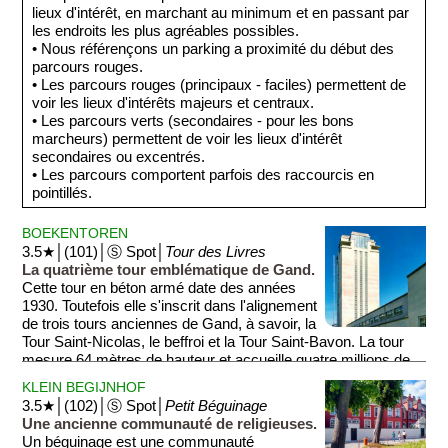
lieux d'intérêt, en marchant au minimum et en passant par
les endroits les plus agréables possibles.
• Nous référençons un parking a proximité du début des
parcours rouges.
• Les parcours rouges (principaux - faciles) permettent de
voir les lieux d'intérêts majeurs et centraux.
• Les parcours verts (secondaires - pour les bons
marcheurs) permettent de voir les lieux d'intérêt
secondaires ou excentrés.
• Les parcours comportent parfois des raccourcis en
pointillés.
BOEKENTOREN
3.5★│(101)│Ⓢ Spot│
Tour des Livres
La quatrième tour emblématique de Gand.
Cette tour en béton armé date des années
1930. Toutefois elle s'inscrit dans l'alignement
de trois tours anciennes de Gand, à savoir, la
Tour Saint-Nicolas, le beffroi et la Tour Saint-Bavon. La tour
mesure 64 mètres de hauteur et accueille quatre millions de
manuscrits.
KLEIN BEGIJNHOF
3.5★│(102)│Ⓢ Spot│
Petit Béguinage
Une ancienne communauté de religieuses.
Un béguinage est une communauté