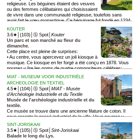
religieuse. Les béguines étaient des veuves
ou des femmes célibataires qui choisissaient
de vivre dans une communauté religieuse, toutefois sans
avoir fait le vœu monastique. Ce béguinage fut fondé en 1234
par Jeanne de Constantinople. Avec ses belles maisons de
KOUTER
briques et leurs jardinets, profitez de ce lieu calme et
3.6★│(103)│Ⓢ Spot│
Kouter
charmant; il n'a pas changé depuis le 17e siècle.
Un parc et son marché au fleur du
dimanche.
Cette place est pleine de surprises:
• Au centre, vous apercevez un joli kiosque à
musique. Ce kiosque en fer forgé a été conçu en 1878. Vous
pourrez y lire les noms de quatre compositeurs célèbres:
Mozart, Grétry, Rossini et Auber (voir ''Muzieztent'' sur la
MIAT - MUSEUM VOOR INDUSTRIËLE
carte).
ARCHEOLOGIE EN TEXTIEL
• Au sud-ouest, vous apercevez la façade de l'opéra (voir
4.5★│(104)│Ⓢ Spot│
MIAT - Musée
''Opera'' sur la carte).
d'Archéologie Industrielle et du Textile
• Au nord-ouest, vous apercevez un kiosque bleu (voir
Musée de l'archéologie industrielle et du
''Blauwe Kiosk'' sur la carte). Autrefois, 38 kiosques de ce
textile.
type étaient répartis dans le centre-ville de Gand. Aujourd'hui,
Ce musée se trouve dans une ancienne filature de coton. Il
le kiosque abrite un apéro-bar.
nous raconte le passé industriel de la ville. Vous pourrez y
• Enfin, tous les dimanches matin, la place accueille un joli
découvrir des documents, des objets, des machines et
marché aux fleurs (photo).
SINT-JORISKAAI
surtout des reconstitutions d'intérieurs. Parmi les machines,
3.5★│(105)│Ⓢ Spot│
Sint-Joriskaai
ne manquez pas la fameuse Mule-jenny. Également
Balade le long du Lys.
surnommée Jeannette, cette machine à filer fonctionnait à