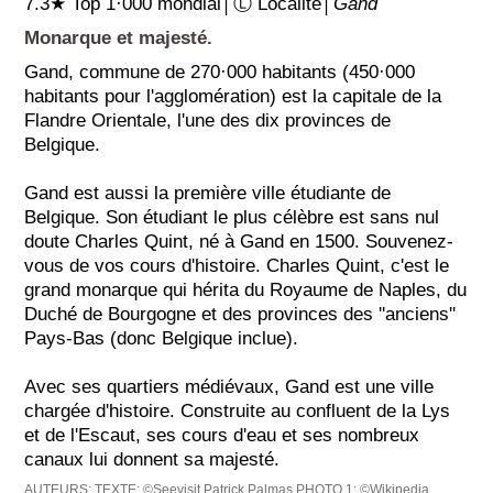
7.3★ Top 1·000 mondial│Ⓛ Localité│
Gand
Monarque et majesté.
Gand, commune de 270·000 habitants (450·000
habitants pour l'agglomération) est la capitale de la
Flandre Orientale, l'une des dix provinces de
Belgique.
Gand est aussi la première ville étudiante de
Belgique. Son étudiant le plus célèbre est sans nul
doute Charles Quint, né à Gand en 1500. Souvenez-
vous de vos cours d'histoire. Charles Quint, c'est le
grand monarque qui hérita du Royaume de Naples, du
Duché de Bourgogne et des provinces des ''anciens''
Pays-Bas (donc Belgique inclue).
Avec ses quartiers médiévaux, Gand est une ville
chargée d'histoire. Construite au confluent de la Lys
et de l'Escaut, ses cours d'eau et ses nombreux
canaux lui donnent sa majesté.
AUTEURS:
TEXTE: ©Seevisit Patrick Palmas
PHOTO 1: ©Wikipedia