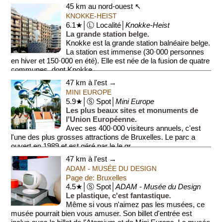
haute, l'eau re...
45 km au nord-ouest ↖
KNOKKE-HEIST
6.1★│Ⓛ Localité│
Knokke-Heist
La grande station belge.
Knokke est la grande station balnéaire belge.
La station est immense (30·000 personnes
en hiver et 150·000 en été). Elle est née de la fusion de quatre
communes, dont Knokke...
47 km à l'est →
MINI EUROPE
5.9★│Ⓢ Spot│
Mini Europe
Les plus beaux sites et monuments de
l'Union Européenne.
Avec ses 400·000 visiteurs annuels, c'est
l'une des plus grosses attractions de Bruxelles. Le parc a
ouvert en 1989 et est géré par le le gr...
47 km à l'est →
ADAM - MUSÉE DU DESIGN
Page de: Bruxelles
4.5★│Ⓢ Spot│
ADAM - Musée du Design
Le plastique, c'est fantastique.
Même si vous n'aimez pas les musées, ce
musée pourrait bien vous amuser. Son billet d'entrée est