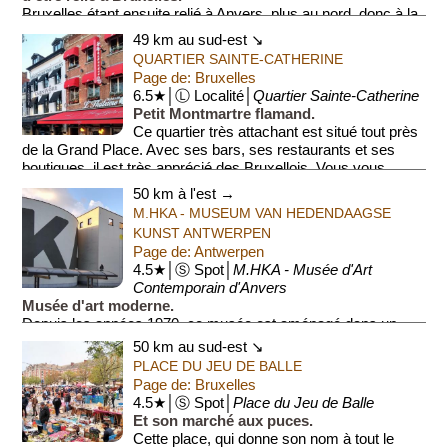
Bruxelles étant ensuite relié à Anvers, plus au nord, donc à la
Mer du Nord, par un autre ca...
49 km au sud-est ↘
QUARTIER SAINTE-CATHERINE
Page de: Bruxelles
6.5★│Ⓛ Localité│
Quartier Sainte-Catherine
Petit Montmartre flamand.
Ce quartier très attachant est situé tout près
de la Grand Place. Avec ses bars, ses restaurants et ses
boutiques, il est très apprécié des Bruxellois. Vous vous
trouvez da...
50 km à l'est →
M.HKA - MUSEUM VAN HEDENDAAGSE
KUNST ANTWERPEN
Page de: Antwerpen
4.5★│Ⓢ Spot│
M.HKA - Musée d'Art
Contemporain d'Anvers
Musée d'art moderne.
Depuis les années 1970, ce musée est aménagé dans un
ancien silo à grains. Il expose des œuvres d'artistes belges et
50 km au sud-est ↘
étrangers. Une partie de l'exposition est en accès libre (a...
PLACE DU JEU DE BALLE
Page de: Bruxelles
4.5★│Ⓢ Spot│
Place du Jeu de Balle
Et son marché aux puces.
Cette place, qui donne son nom à tout le