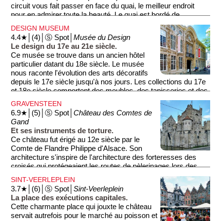
circuit vous fait passer en face du quai, le meilleur endroit
pour en admirer toute la beauté. Le quai est bordé de
ravissantes maisons du 12e au 17e siècle. C'est en fait ici
DESIGN MUSEUM
que se trouvait le port de Gand au Moyen-Âge.
4.4★│(4)│Ⓢ Spot│
Musée du Design
Le design du 17e au 21e siècle.
Ce musée se trouve dans un ancien hôtel
particulier datant du 18e siècle. Le musée
nous raconte l'évolution des arts décoratifs
depuis le 17e siècle jusqu'à nos jours. Les collections du 17e
et 18e siècle comportent des meubles, des tapisseries et des
objets décoratifs qui recréent l'ambiance des anciens
GRAVENSTEEN
intérieurs bourgeois.
6.9★│(5)│Ⓢ Spot│
Château des Comtes de
Gand
Et ses instruments de torture.
Ce château fut érigé au 12e siècle par le
Comte de Flandre Philippe d'Alsace. Son
architecture s'inspire de l'architecture des forteresses des
croisés qui protégeaient les routes de pèlerinages lors des
croisades. Voir également ''Croisades'' ci-dessous. Le
SINT-VEERLEPLEIN
château possède une ''belle'' collection d'instruments de
3.7★│(6)│Ⓢ Spot│
Sint-Veerleplein
torture qui furent notamment utilisés lorsque le château était
La place des exécutions capitales.
utilisé comme prison. Depuis le donjon du château vous
Cette charmante place qui jouxte le château
pourrez jouir d'un ravissant panorama sur Gand et les
servait autrefois pour le marché au poisson et
environs.