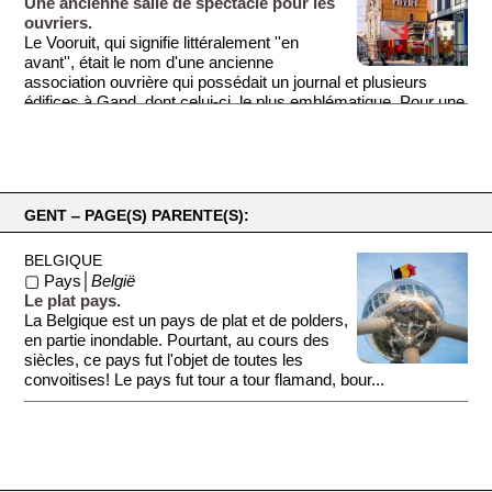
Une ancienne salle de spectacle pour les
Gand. L'attraction la plus amusante du musée est une
ouvriers.
photographie aérienne géante de Gand. Elle mesure 300m² et
Le Vooruit, qui signifie littéralement ''en
on peut marcher dessus pour observer les détails.
avant'', était le nom d'une ancienne
association ouvrière qui possédait un journal et plusieurs
édifices à Gand, dont celui-ci, le plus emblématique. Pour une
somme modique, cette salle de spectacles et de fêtes
proposait aux ouvriers toutes sortes d'activités et de
réjouissances. La salle connut son apogée pendant l'entre-
deux-guerres mais finit par péricliter. Elle fut restaurée dans
les années 1980 et aujourd'hui c'est un centre culturel. Le
GENT ‒ PAGE(S) PARENTE(S):
style de l'édifice est un bel exemple de transition entre les
styles Art Nouveau et Art Déco. Voir également ''Art Nouveau,
BELGIQUE
Art Déco'' ci-dessous.
▢ Pays│
België
Le plat pays.
La Belgique est un pays de plat et de polders,
en partie inondable. Pourtant, au cours des
siècles, ce pays fut l'objet de toutes les
convoitises! Le pays fut tour a tour flamand, bour...