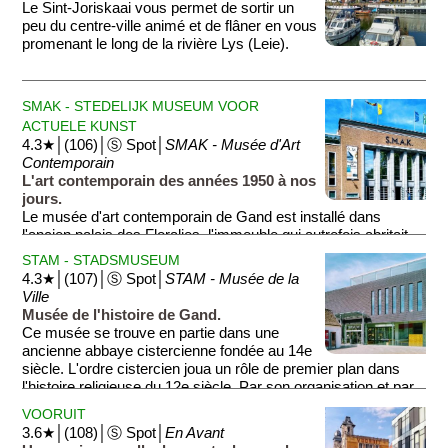
Le Sint-Joriskaai vous permet de sortir un
l'énergie hydraulique. Au fur et à mesure de ses
peu du centre-ville animé et de flâner en vous
perfectionnements, elle passa de 30 à 1·000 fils tissés en
promenant le long de la rivière Lys (Leie).
même temps: une révolution pour l'époque!
SMAK - STEDELIJK MUSEUM VOOR
ACTUELE KUNST
4.3★│(106)│Ⓢ Spot│
SMAK - Musée d'Art
Contemporain
L'art contemporain des années 1950 à nos
jours.
Le musée d'art contemporain de Gand est installé dans
l'ancien palais des Floralies, l'immeuble qui autrefois abritait
Les Floralies tous les cinq ans. Le musée illustre l'évolution
STAM - STADSMUSEUM
artistique depuis les années 1950 jusqu'à nos jours. Attention
4.3★│(107)│Ⓢ Spot│
STAM - Musée de la
à ne pas confondre l'art moderne et l'art contemporain. De
Ville
1870 à 1950, l'art moderne (impressionnisme, surréalisme,
Musée de l'histoire de Gand.
cubisme...) transgressait les règles classiques. Depuis les
Ce musée se trouve en partie dans une
années 1950, l'art contemporain ne s'attache plus à la
ancienne abbaye cistercienne fondée au 14e
réalisation de l'œuvre mais au résultat, qui peut être
siècle. L'ordre cistercien joua un rôle de premier plan dans
éphémère, évolutif, technologique, numérique.
l'histoire religieuse du 12e siècle. Par son organisation et par
son autorité spirituelle, il s'imposa dans tout l'Occident et
VOORUIT
permit de faire progresser le christianisme, la civilisation et la
3.6★│(108)│Ⓢ Spot│
En Avant
mise en valeur des terres. Le STAM est dédié à l'histoire de