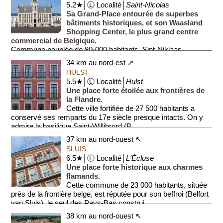
5.2★│Ⓛ Localité│
Saint-Nicolas
Sa Grand-Place entourée de superbes
bâtiments historiques, et son Waasland
Shopping Center, le plus grand centre
commercial de Belgique.
Commune peuplée de 80·000 habitants, Sint-Niklaas
s'organis...
34 km au nord-est ↗
HULST
5.5★│Ⓛ Localité│
Hulst
Une place forte étoilée aux frontières de
la Flandre.
Cette ville fortifiée de 27 500 habitants a
conservé ses remparts du 17e siècle presque intacts. On y
admire la basilique Saint-Willibrord (B...
37 km au nord-ouest ↖
SLUIS
6.5★│Ⓛ Localité│
L'Écluse
Une place forte historique aux charmes
flamands.
Cette commune de 23 000 habitants, située
près de la frontière belge, est réputée pour son beffroi (Belfort
van Sluis), le seul des Pays-Bas construi...
38 km au nord-ouest ↖