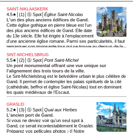
SAINT-NIKLAASKERK
4.5★│(1)│Ⓢ Spot│
Église Saint-Nicolas
L'un des plus anciens édifices de Gand.
Cette église gothique en pierre bleue est l'un
des plus anciens édifices de Gand. Elle date
du 13e siècle. Elle fut érigée à l'emplacement
d'une ancienne église romane. Parmi ses particularités, il faut
remarquer son imposante tour qui se trouve au dessus de la
croisée du transept (≡centre de l'église). Elle est ornée de
SINT-MICHIELSBRUG
guetteurs en pierre. Lors des Guerres de Religion du 16e
5.5★│(2)│Ⓢ Spot│
Pont Saint-Michel
siècle, l'intérieur fut entièrement détruit et reconstruit dans un
Un pont monumental offrant une vue unique sur
style baroque. Voir également ''Guerres de Religion'' ci-
l'alignement des trois tours de la ville.
dessous.
Le Sint-Michielsbrug est le belvédère urbain le plus célèbre de
Gand. Il permet de contempler les palais spirituels de la cité
(cathédrale, beffroi et église Saint-Nicolas) tout en dominant
les quais médiévaux de l'Escaut.
GRASLEI
5.2★│(3)│Ⓢ Spot│
Quai aux Herbes
L'ancien port de Gand.
Si vous ne deviez voir qu'un seul spot à
Gand, ce serait incontestablement le Graslei.
Préparez vos pellicules photos :-)! Notre