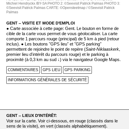
Michiel Hendryckx /BY-SA
PHOTO 2: ©Seevisit Patrick Palmas
PHOTO 3:
©Seevisit Patrick Palmas
CARTE: ©Opensteetmap / ©Seevisit Patrick
Palmas
GENT ‒ VISITE ET MODE D'EMPLOI
● Carte associée à cette page: Gent. Le bouton en forme de
cible de la carte vous permet de vous géolocaliser. La carte
comporte 1 parcours rouge (principal) de 5 km à pied (retour
inclus). ● Les boutons "GPS lieu" et "GPS parking"
permettent de rejoindre le point de repère (
Saint-Niklaaskerk
,
premier lieu d'intérêt du parcours rouge) et le parking à
proximité (à 0,3 km au sud ↓) via le navigateur Google Maps.
COMMENTAIRES
GPS LIEU
GPS PARKING
INFORMATIONS GÉNÉRALES DE SÉCURITÉ
GENT ‒ LIEUX D'INTÉRÊT:
Voir sur la carte. Voir ci-dessous, en rouge (classés dans le
sens de la visite), en vert (classés alphabétiquement).