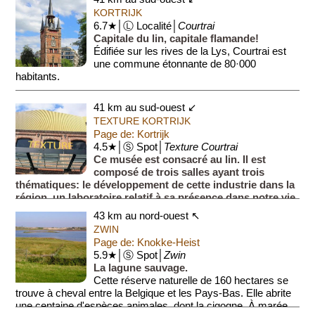
KORTRIJK
6.7★│Ⓛ Localité│
Courtrai
Capitale du lin, capitale flamande!
Édifiée sur les rives de la Lys, Courtrai est
une commune étonnante de 80·000
habitants.
La ville fut fondée par les Romains et à l'époque on la
41 km au sud-ouest ↙
nommait ''...
TEXTURE KORTRIJK
Page de: Kortrijk
4.5★│Ⓢ Spot│
Texture Courtrai
Ce musée est consacré au lin. Il est
composé de trois salles ayant trois
thématiques: le développement de cette industrie dans la
région, un laboratoire relatif à sa présence dans notre vie
quotidi...
43 km au nord-ouest ↖
ZWIN
Page de: Knokke-Heist
5.9★│Ⓢ Spot│
Zwin
La lagune sauvage.
Cette réserve naturelle de 160 hectares se
trouve à cheval entre la Belgique et les Pays-Bas. Elle abrite
une centaine d'espèces animales, dont la cigogne. À marée