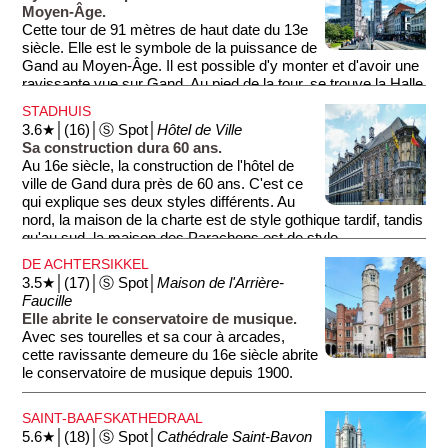
Moyen-Âge.
Cette tour de 91 mètres de haut date du 13e
siècle. Elle est le symbole de la puissance de
Gand au Moyen-Âge. Il est possible d'y monter et d'avoir une
ravissante vue sur Gand. Au pied de la tour, se trouve la Halle
aux Draps datant du 15e siècle. C'est ici que l'on vendait et
STADHUIS
achetait les tissus.
3.6★│(16)│Ⓢ Spot│
Hôtel de Ville
Sa construction dura 60 ans.
Au 16e siècle, la construction de l'hôtel de
ville de Gand dura près de 60 ans. C'est ce
qui explique ses deux styles différents. Au
nord, la maison de la charte est de style gothique tardif, tandis
qu'au sud, la maison des Parachons est de style
Renaissance italienne.
DE ACHTERSIKKEL
3.5★│(17)│Ⓢ Spot│
Maison de l'Arrière-
Faucille
Elle abrite le conservatoire de musique.
Avec ses tourelles et sa cour à arcades,
cette ravissante demeure du 16e siècle abrite
le conservatoire de musique depuis 1900.
SAINT-BAAFSKATHEDRAAL
5.6★│(18)│Ⓢ Spot│
Cathédrale Saint-Bavon