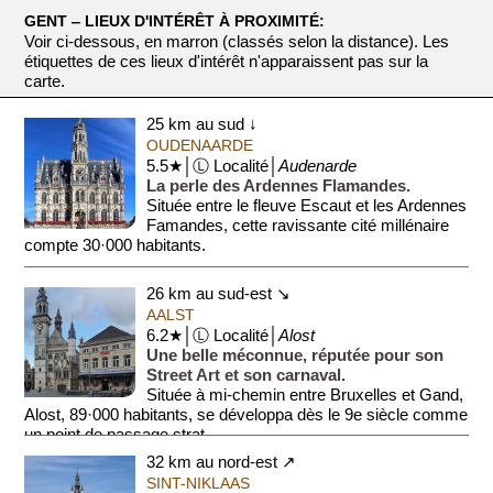
GENT ‒ LIEUX D'INTÉRÊT À PROXIMITÉ:
Voir ci-dessous, en marron (classés selon la distance). Les
étiquettes de ces lieux d'intérêt n'apparaissent pas sur la
carte.
25 km au sud ↓
OUDENAARDE
5.5★│Ⓛ Localité│
Audenarde
La perle des Ardennes Flamandes.
Située entre le fleuve Escaut et les Ardennes
Famandes, cette ravissante cité millénaire
compte 30·000 habitants.
Forte de ses anciennes manufactures de tapis...
26 km au sud-est ↘
AALST
6.2★│Ⓛ Localité│
Alost
Une belle méconnue, réputée pour son
Street Art et son carnaval.
Située à mi-chemin entre Bruxelles et Gand,
Alost, 89·000 habitants, se développa dès le 9e siècle comme
un point de passage strat...
32 km au nord-est ↗
SINT-NIKLAAS