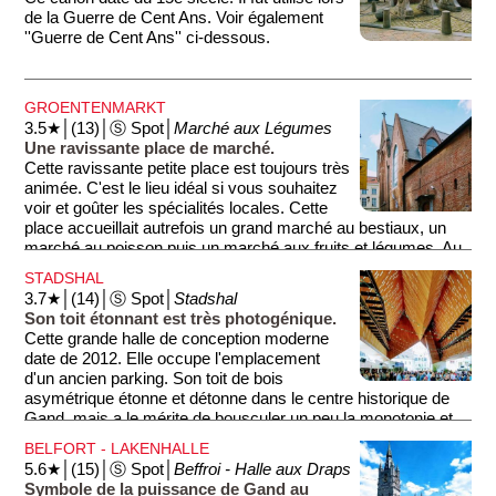
tisserands et ouvriers de la laine. La place est bordée de
de la Guerre de Cent Ans. Voir également
belles maisons, comme par exemple au nord l'éclectique
''Guerre de Cent Ans'' ci-dessous.
Huis-Bond Moyson datant de 1902.
GROENTENMARKT
3.5★│(13)│Ⓢ Spot│
Marché aux Légumes
Une ravissante place de marché.
Cette ravissante petite place est toujours très
animée. C'est le lieu idéal si vous souhaitez
voir et goûter les spécialités locales. Cette
place accueillait autrefois un grand marché au bestiaux, un
marché au poisson puis un marché aux fruits et légumes. Au
centre de la place, se trouve une pompe à eau datant du 19e
STADSHAL
siècle. Elle a la forme d'un grand obélisque entouré de deux
3.7★│(14)│Ⓢ Spot│
Stadshal
bassins permettant aux marchands de légumes de prendre
Son toit étonnant est très photogénique.
de l'eau pour laver leurs étals. À noter que la place servit
Cette grande halle de conception moderne
également de place pour les exécutions publiques.
date de 2012. Elle occupe l'emplacement
d'un ancien parking. Son toit de bois
asymétrique étonne et détonne dans le centre historique de
Gand, mais a le mérite de bousculer un peu la monotonie et
d'apporter de la modernité. Sous la halle, des marchands
BELFORT - LAKENHALLE
vous vendent des spécialités locales.
5.6★│(15)│Ⓢ Spot│
Beffroi - Halle aux Draps
Symbole de la puissance de Gand au