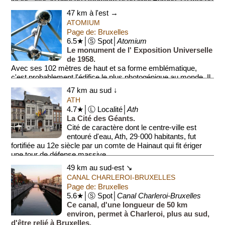
inclus avec le billet de l'Atomium et de Mini Europe. Le musée
vous ...
47 km à l'est →
ATOMIUM
Page de: Bruxelles
6.5★│Ⓢ Spot│
Atomium
Le monument de l' Exposition Universelle
de 1958.
Avec ses 102 mètres de haut et sa forme emblématique,
c'est probablement l'édifice le plus photogénique au monde. Il
représente une molécule de cris...
47 km au sud ↓
ATH
4.7★│Ⓛ Localité│
Ath
La Cité des Géants.
Cité de caractère dont le centre-ville est
entouré d'eau, Ath, 29·000 habitants, fut
fortifiée au 12e siècle par un comte de Hainaut qui fit ériger
une tour de défense massive ...
49 km au sud-est ↘
CANAL CHARLEROI-BRUXELLES
Page de: Bruxelles
5.6★│Ⓢ Spot│
Canal Charleroi-Bruxelles
Ce canal, d'une longueur de 50 km
environ, permet à Charleroi, plus au sud,
d'être relié à Bruxelles.