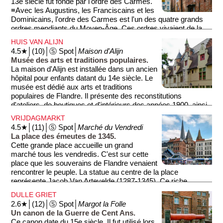
13e siècle fut fondé par l'ordre des Carmes.
sympathiques et authentiques.
≡Avec les Augustins, les Franciscains et les
Dominicains, l'ordre des Carmes est l'un des quatre grands
ordres mendiants du Moyen-Âge. Ces ordres vivaient de la
charité et avaient fait vœu de pauvreté: ils ne possédaient
HUIS VAN ALIJN
aucun bien. Aujourd'hui, le couvent des Carmes est
4.5★│(10)│Ⓢ Spot│
Maison d'Alijn
sécularisé (≡public).
Musée des arts et traditions populaires.
La maison d'Alijn est installée dans un ancien
hôpital pour enfants datant du 14e siècle. Le
musée est dédié aux arts et traditions
populaires de Flandre. Il présente des reconstitutions
d'ateliers, de boutiques et d'intérieurs des années 1900, ainsi
qu'un ravissant théâtre de marionnettes. Le musée dispose
VRIJDAGMARKT
également d'un agréable jardin intérieur qui invite à la détente
4.5★│(11)│Ⓢ Spot│
Marché du Vendredi
et à la rêverie.
La place des émeutes de 1345.
Cette grande place accueille un grand
marché tous les vendredis. C'est sur cette
place que les souverains de Flandre venaient
rencontrer le peuple. La statue au centre de la place
représente Jacob Van Artevelde (1287-1345). Ce riche
tisserand dirigea un temps la ville de Gand mais préféra
DULLE GRIET
l'autorité du Roi d'Angleterre à celle du roi de France.
2.6★│(12)│Ⓢ Spot│
Margot la Folle
Désavoué par ses concitoyens qui préféraient le roi de
Un canon de la Guerre de Cent Ans.
France, il fut assassiné sur cette place lors d'émeutes entre
Ce canon date du 15e siècle. Il fut utilisé lors