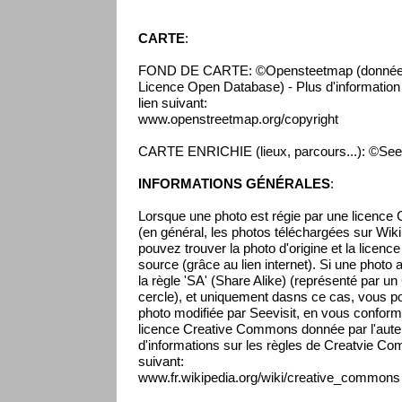
CARTE
:
FOND DE CARTE: ©Opensteetmap (données 
Licence Open Database) - Plus d'information s
lien suivant:
www.openstreetmap.org/copyright
CARTE ENRICHIE (lieux, parcours...): ©Seev
INFORMATIONS GÉNÉRALES
:
Lorsque une photo est régie par une licenc
(en général, les photos téléchargées sur Wikip
pouvez trouver la photo d'origine et la licenc
source (grâce au lien internet). Si une photo 
la règle 'SA' (Share Alike) (représenté par un
cercle), et uniquement dasns ce cas, vous pou
photo modifiée par Seevisit, en vous conform
licence Creative Commons donnée par l'auteur
d'informations sur les règles de Creatvie Co
suivant:
www.fr.wikipedia.org/wiki/creative_commons