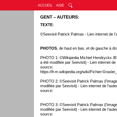
ACCUEIL
AIDE
GENT ‒ AUTEURS:
TEXTE
:
©Seevisit Patrick Palmas - Lien internet de l'
PHOTOS
, de haut en bas, et de gauche à dro
PHOTO 1: ©Wikipedia Michiel Hendryckx /BY
a été modifiée par Seevisit) - Lien internet de
source:
https://fr.m.wikipedia.org/wiki/Fichier:Grasle
PHOTO 2: ©Seevisit Patrick Palmas (l'image
modifiée par Seevisit) - Lien internet de l'aut
source:
PHOTO 3: ©Seevisit Patrick Palmas (l'image
modifiée par Seevisit) - Lien internet de l'aut
source: