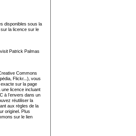
disponibles sous la
ur la licence sur le
isit Patrick Palmas
e Creative Commons
édia, Flickr...), vous
e exacte sur la page
a une licence incluant
 C à l'envers dans un
vez réutiliser la
ant aux règles de la
 originel. Plus
mmons sur le lien