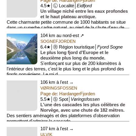
Page de: HardangerFjorden
4.5★│Ⓛ Localité│
Eidfjord
Un village niché entre les eaux profondes
et le haut plateau arctique.
Cette charmante petite commune de 1000 habitants se situe
dans un superbe cadre naturel, au pied de la chute d'eau de
Vøringsf...
104 km au nord-est ↗
SOGNEFJORDEN
6.4★│Ⓡ Région touristique│
Fyord Sogne
Le plus long fjord d'Europe et le
deuxième plus long du monde.
S'enfonçant sur plus de 200 kilomètres à
l'intérieur des terres, c'est le plus long et le plus profond des
fjords norvégiens. Le roi d...
106 km à l'est →
VØRINGSFOSSEN
Page de: HardangerFjorden
5.5★│Ⓢ Spot│
Vøringsfossen
L'une des cascades les plus célèbres de
Norvège, avec une chute de 182 mètres.
Des sentiers aménagés et des plateformes d'observation
permettent d'admirer la cascade.
107 km à l'est →
ULVIK