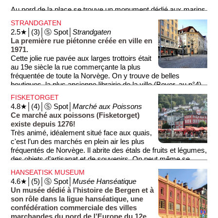
Au nord de la place se trouve un monument dédié aux marins
norvégiens (Sjømannsmonumentet). La place, bordée de
STRANDGATEN
boutiques et de cafés-restaurants, est un lieu de rencontre
2.5★│(3)│Ⓢ Spot│
Strandgaten
très populaire. Notez la présence de toits en verre placés
La première rue piétonne créée en ville en
devant les façades, bien utiles pour protéger de la pluie, très
1971.
fréquente à Bergen. On trouve également sur le place un
Cette jolie rue pavée aux larges trottoirs était
grand centre commercial (Galleriet).
au 19e siècle la rue commerçante la plus
fréquentée de toute la Norvège. On y trouve de belles
Un peu en retrait au sud-ouest, vous appercevez le grand
boutiques, la plus ancienne librairie de la ville (Beyer, au n°4)
théâtre de Bergen facilement reconnaissable grâce aux
et, juste en face, la plus ancienne pharmacie du pays
statues qui ornent sa façade (photo 2).
FISKETORGET
(Svaneapoteket), puis, aux n° 13 à 17, deux grands magasins
4.8★│(4)│Ⓢ Spot│
Marché aux Poissons
de vêtements et d'articles ménagers ouverts au 19e siècle
Ce marché aux poissons (Fisketorget)
(Kløverhuset et Wallendahl). La partie de la rue qui fut
existe depuis 1276!
piétonnisée, épargnée par l'incendie de 1916, a conservé des
Très animé, idéalement situé face aux quais,
maisons basses et des bâtiments anciens.
c'est l’un des marchés en plein air les plus
fréquentés de Norvège. Il abrite des étals de fruits et légumes,
des objets d’artisanat et de souvenirs. On peut même se
restaurer sur place... mais ça coûte cher!
HANSEATISK MUSEUM
4.6★│(5)│Ⓢ Spot│
Musée Hanséatique
Un musée dédié à l’histoire de Bergen et à
son rôle dans la ligue hanséatique, une
confédération commerciale des villes
marchandes du nord de l’Europe du 12e