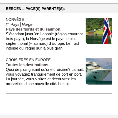
présente entre autres la faune maritime locale (pingouins,
phoques...).
BERGEN ‒ PAGE(S) PARENTE(S):
NORVÈGE
▢ Pays│
Norge
Pays des fjords et du saumon.
S'étendant jusqu'en Laponie (région couvrant
trois pays), la Norvège est le pays le plus
septentrional (≡ au nord) d'Europe. Le froid
intense qui règne sur la plus gran...
CROISIÈRES EN EUROPE
Toutes les destinations.
Quoi de plus grisant qu'une croisière? La nuit,
vous voyagez tranquillement de port en port.
La journée, vous visitez et découvrez les
merveilles d'une nouvelle cité. Le soi...