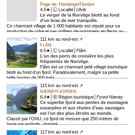
Page de: HardangerFjorden
4.5★│Ⓛ Localité│
Ulvik
Le verger de la Norvège blotti au fond
d'un bras de mer tranquille.
Ce charmant village de 1·000 habitants est réputé pour sa
production de cidre et ses milliers de pommiers en fleurs au
printemps....
111 km au nord-est ↗
FLÅM
6.5★│Ⓛ Localité│
Flåm
L’un des ports de croisière les plus
fréquentés de Norvège.
Flåm est un charmant petit village touristique
blotti au fond d'un fjord. Paradoxalement, malgré sa petite
taille (moins de 300 habi...
115 km au nord-est ↗
NÆRØYFJORDEN
6.4★│Ⓡ Région touristique│
Fyord Nærøy
Ce superbe fjord aux pentes de montagne
escarpées et aux chutes d'eau sauvages
est l'un des plus étroits au monde.
Classé par l'ONU, ce fjord ne mesure que 250 mètres de
large par endroits, dominé...
117 km au nord-est ↗