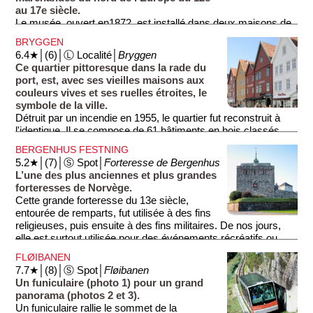
au 17e siècle.
Le musée, ouvert en1872, est installé dans deux maisons de
marchands construites en 1704. La ligue de Bergen faisait
BRYGGEN
principalement le commerce de la morue séchée et des
6.4★│(6)│Ⓛ Localité│
Bryggen
fourrures. La ligue octroyait des avantages commerciaux aux
Ce quartier pittoresque dans la rade du
villes qui en faisaient partie.
port, est, avec ses vieilles maisons aux
couleurs vives et ses ruelles étroites, le
symbole de la ville.
Détruit par un incendie en 1955, le quartier fut reconstruit à
l'identique. Il se compose de 61 bâtiments en bois classés,
sur le site où la ville fut fondée en 1070. De nombreux
BERGENHUS FESTNING
bâtiments servaient autrefois de maisons, de bureaux ou
5.2★│(7)│Ⓢ Spot│
Forteresse de Bergenhus
d’entrepôts aux marchands de la ligue hanséatique entre le
L’une des plus anciennes et plus grandes
12e et le 17e siècle.
forteresses de Norvège.
Cette grande forteresse du 13e siècle,
Si les façades aux couleurs vives et aux lignes irrégulières
entourée de remparts, fut utilisée à des fins
ont beaucoup de charme, les cours intérieures et les ruelles
religieuses, puis ensuite à des fins militaires. De nos jours,
étroites aux planchers en bois donnent l'impression de se
elle est surtout utilisée pour des événements récréatifs ou
retrouver au Moyen-Âge. Ce quartier incontournable,
culturels. On y trouve le plus grand bâtiment médiéval non
aujourd'hui le plus touristique de la ville, est rempli de
FLØIBANEN
religieux de Norvège (Håkonshallen), qui sert de nos jours
boutiques et cafés-restaurants.
7.7★│(8)│Ⓢ Spot│
Fløibanen
pour des concerts ou des réunions officielles, et un donjon du
Un funiculaire (photo 1) pour un grand
13e siècle (Rosenkrantztårnet), une ancienne résidence de
panorama (photos 2 et 3).
seigneurs féodaux qui protégeait la ville des invasions. Les
Un funiculaire rallie le sommet de la