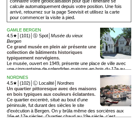
connaître votre géolocalisation pour que l'itinéraire se
calcule automatiquement depuis votre position. Une fois
arrivé, retournez sur la page Seevisit et utilisez la carte
pour commencer la visite à pied.
GAMLE BERGEN
4.5★│(101)│Ⓢ Spot│
Musée du vieux
Bergen
Ce grand musée en plein air présente une
collection de bâtiments historiques
typiquement norvégiens.
Le musée, ouvert en 1949, présente une place de ville avec
une cinquantaine de splendides maisons en bois du 17e au
19e siècle, ainsi que des écuries, une mairie, des hangars à
NORDNES
bateaux, un cabinet de dentiste, ou une boulangerie d'antan
4.5★│(102)│Ⓛ Localité│
Nordnes
qui vend ses produits. Les constructions qui se trouvent sur
Un quartier pittoresque avec des maisons
ce site viennent de différents quartiers de la ville. L’un des
en bois typiques aux couleurs éclatantes.
points forts du musée est la reconstitution de scènes de vie
Ce quartier excentré, situé au bout d'une
avec des figurants habillés comme au 19e siècle.
péninsule, fut durant des siècles le site
d’exécution à Bergen. On y brûla même des sorcières aux
16e et 17e siècles. Quartier chaud au 19e siècle, c'est
aujourd'hui un élégant quartier familial doté d'un joli parc, situé
au bout de la péninsule et offrant un vaste panorama. Le
quartier abrite également l’aquarium de la ville (Akvariet), qui