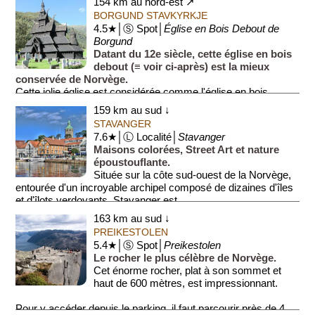
154 km au nord-est ↗
BORGUND STAVKYRKJE
4.5★│Ⓢ Spot│
Église en Bois Debout de
Borgund
Datant du 12e siècle, cette église en bois
debout (≡ voir ci-après) est la mieux
conservée de Norvège.
Cette jolie église est considérée comme l'église en bois
debout la mieux conservée de No...
159 km au sud ↓
STAVANGER
7.6★│Ⓛ Localité│
Stavanger
Maisons colorées, Street Art et nature
époustouflante.
Située sur la côte sud-ouest de la Norvège,
entourée d'un incroyable archipel composé de dizaines d'îles
et d'îlots verdoyants, Stavanger est...
163 km au sud ↓
PREIKESTOLEN
5.4★│Ⓢ Spot│
Preikestolen
Le rocher le plus célèbre de Norvège.
Cet énorme rocher, plat à son sommet et
haut de 600 mètres, est impressionnant.
Pour y accéder depuis le parking, il faut parcourir près de 4