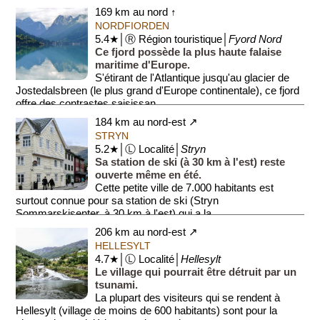
km avec ...
169 km au nord ↑
NORDFIORDEN
5.4★│Ⓡ Région touristique│
Fyord Nord
Ce fjord possède la plus haute falaise
maritime d'Europe.
S'étirant de l'Atlantique jusqu'au glacier de
Jostedalsbreen (le plus grand d'Europe continentale), ce fjord
offre des contrastes saisissan...
184 km au nord-est ↗
STRYN
5.2★│Ⓛ Localité│
Stryn
Sa station de ski (à 30 km à l'est) reste
ouverte même en été.
Cette petite ville de 7.000 habitants est
surtout connue pour sa station de ski (Stryn
Sommarskisenter, à 30 km à l'est) qui a la ...
206 km au nord-est ↗
HELLESYLT
4.7★│Ⓛ Localité│
Hellesylt
Le village qui pourrait être détruit par un
tsunami.
La plupart des visiteurs qui se rendent à
Hellesylt (village de moins de 600 habitants) sont pour la