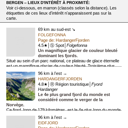
BERGEN ‒ LIEUX D'INTÉRÊT À PROXIMITÉ:
Voir ci-dessous, en marron (classés selon la distance). Les
étiquettes de ces lieux d'intérêt n'apparaissent pas sur la
carte.
69 km au sud-est ↘
FOLGEFONNA
Page de: HardangerFjorden
4.5★│Ⓢ Spot│
Folgefonna
Un magnifique glacier de couleur bleuté
dominant les fjords.
Situé au sein d'un parc national, ce plateau de glace éternelle
est un magnifique glacier de couleur bleuté. Troisième plus
grand glacie...
96 km à l'est →
HARDANGERFJORDEN
4.8★│Ⓡ Région touristique│
Fyord
Hardanger
Le 4e plus grand fjord du monde est
considéré comme le verger de la
Norvège.
Ce fjord, long de 179 kilomètres, est le 4e plus long du monde
et le 2e de Norvège. Hardangerfjord est réputé pour ses...
96 km à l'est →
EIDFJORD