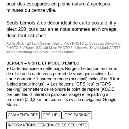
pour des escapades en pleine nature à quelques
minutes du centre ville.
Seuls bémols à ce décor idéal de carte postale, il y
pleut 200 jours par an et nous sommes en Norvège,
donc tout est cher!
AUTEURS:
TEXTE: ©Seevisit David Mani
PHOTO 1: ©Seevisit David Mani
PHOTO 2: ©Seevisit David Mani
PHOTO 3: ©Seevisit David Mani
CARTE:
©Opensteetmap / ©Seevisit Patrick Palmas
BERGEN ‒ VISITE ET MODE D'EMPLOI
● Carte associée à cette page: Bergen. Le bouton en forme
de cible de la carte vous permet de vous géolocaliser. La
carte comporte 1 parcours rouge (principal) indicatif de 5 km
à pied (retour inclus). ● Les boutons "GPS lieu" et "GPS
parking" permettent de rejoindre le point de repère (
KODE
,
premier lieu d'intérêt du parcours rouge) et le parking à
proximité (à 0,3 km au sud-est ↘) via le navigateur Google
Maps.
COMMENTAIRES
GPS LIEU
GPS PARKING
INFORMATIONS GÉNÉRALES DE SÉCURITÉ