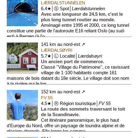
LÆRDALSTUNNELEN
6.4★│Ⓢ Spot│
Lærdalstunnelen
Avec une longueur de 24,5 km, c'est le
plus long tunnel routier au monde.
Aménagé entre 1995 et 2000, ce long tunnel
constitue une partie de l'autoroute E16 reliant Oslo (au sud-
est) à Bergen (à l'o...
141 km au nord-est ↗
LÆRDALSØYRI
5.7★│Ⓛ Localité│
Lærdalsøyri
Un ancien port de commerce.
Classé ''Village du Patrimoine'', ce ravissant
village de 1·100 habitants compte 161
maisons de bois datant du 18e siècle. Le village doit son nom
à la rivière qui le lon...
152 km au nord-est ↗
FV 55
4.5★│Ⓡ Région touristique│
FV 55
La route des sommets traversant le toit
de la Scandinavie.
Cet itinéraire panoramique, le plus haut
d'Europe du Nord, offre un paysage de toundra alpine et de
glaciers éternels. Elle longe les somme...