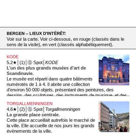
BERGEN ‒ LIEUX D'INTÉRÊT:
Voir sur la carte. Voir ci-dessous, en rouge (classés dans le
sens de la visite), en vert (classés alphabétiquement).
KODE
5.2★│(1)│Ⓢ Spot│
KODE
L’un des plus grands musées d’art de
Scandinavie.
Le musée est réparti dans quatre bâtiments
numérotés de 1 à 4. Il abrite une collection
d’environ 50·000 objets, présentant des peintures, des
dessins, des sculptures, des instruments de musique, et des
œuvres d’art. KODE 1 présente des métaux précieux et des
TORGALLMENNINGEN
antiquités internationales, KODE 2, des expositions
4.6★│(2)│Ⓢ Spot│
Torgallmenningen
temporaires, KODE 3, une collection d’art et de mobilier
La grande place centrale.
historique de Rasmus Meyer (1858-1916), un industriel et
Cette place accueillait autrefois le marché de
grand collectionneur d'art, et KODE 4, la plus grande partie de
la ville. Elle accueille de nos jours les grands
la collection, dont des œuvres de Joan Miró et de Pablo
événements de la ville.
Picasso.