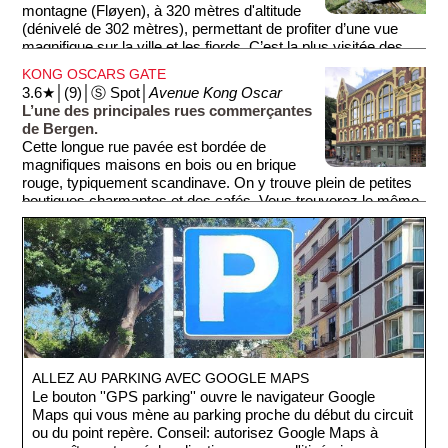
criminels étaient emprisonnés et torturés dans les sous-sols
montagne (Fløyen), à 320 mètres d'altitude
du donjon qui servaient de prison. On y trouve également
(dénivelé de 302 mètres), permettant de profiter d’une vue
dans l'enceinte de la forteresse une grande pelouse entourée
magnifique sur la ville et les fjords. C’est la plus visitée des
d’arbres, idéale pour faire une pause.
sept montagnes entourant la ville, car on peut également y
KONG OSCARS GATE
monter à pied ou en voiture.
3.6★│(9)│Ⓢ Spot│
Avenue Kong Oscar
L’une des principales rues commerçantes
Au sommet, on trouve un petit complexe touristique avec
de Bergen.
café, snack, restaurant, et boutique, un parc de tyroliennes,
Cette longue rue pavée est bordée de
des jeux pour enfants, et de nombreux sentiers de randonnée.
magnifiques maisons en bois ou en brique
Il y a même un troupeau de chèvres!
rouge, typiquement scandinave. On y trouve plein de petites
boutiques charmantes et des cafés. Vous trouverez le même
charme dans la rue suivante de votre parcours, mais en
mieux puisque cette rue est piétonne (Marken).
ALLEZ AU PARKING AVEC GOOGLE MAPS
Le bouton ''GPS parking'' ouvre le navigateur Google
Maps qui vous mène au parking proche du début du circuit
ou du point repère. Conseil: autorisez Google Maps à