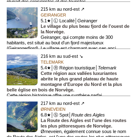
plupart des croisiéristes et des touristes...
215 km au nord-est ↗
GEIRANGER
5.1★│Ⓛ Localité│
Geiranger
Le village du plus beau fjord de l'ouest de
la Norvège.
Geiranger, qui compte moins de 300
habitants, est situé au bout d'un fjord majestueux
(Geirangerfjord). Le village est charmant avec ses anci...
216 km au sud-est ↘
TELEMARK
5.4★│Ⓡ Région touristique│
Telemark
Cette région aux vallées luxuriantes
abrite le plus grand plateau de haute
montagne d'Europe du Nord et la plus
belle église en bois de Norvège.
Cette région historique offre une synthèse parfai...
217 km au nord-est ↗
ØRNEVEIEN
6.8★│Ⓢ Spot│
Route des Aigles
La Route des Aigles est l'une des routes
les plus pittoresques de Norvège.
Ørneveien, également connue sous le nom