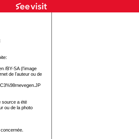
:
ite:
n /BY-SA (l'image
rnet de l'auteur ou de
e:%C3%98rnevegen.JP
 source a été
eur ou de la photo
e concernée.