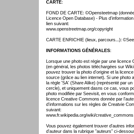
CARTE
:
FOND DE CARTE: ©Opensteetmap (données 
Licence Open Database) - Plus d'information s
lien suivant:
www.openstreetmap.org/copyright
CARTE ENRICHIE (lieux, parcours...): ©Seev
INFORMATIONS GÉNÉRALES
:
Lorsque une photo est régie par une licenc
(en général, les photos téléchargées sur Wikip
pouvez trouver la photo d'origine et la licenc
source (grâce au lien internet). Si une photo 
la règle 'SA' (Share Alike) (représenté par un
cercle), et uniquement dasns ce cas, vous pou
photo modifiée par Seevisit, en vous conform
licence Creative Commons donnée par l'auteur
d'informations sur les règles de Creatvie Co
suivant:
www.fr.wikipedia.org/wiki/creative_commons
Vous pouvez également trouver d'autres infor
d'auteur dans la rubrique "auteurs" ci-dessou