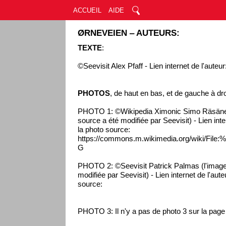
ACCUEIL
AIDE
ØRNEVEIEN ‒ AUTEURS:
TEXTE
:
©Seevisit Alex Pfaff - Lien internet de l'auteur
PHOTOS
, de haut en bas, et de gauche à dro
PHOTO 1: ©Wikipedia Ximonic Simo Räsäne
source a été modifiée par Seevisit) - Lien inte
la photo source:
https://commons.m.wikimedia.org/wiki/Fil
G
PHOTO 2: ©Seevisit Patrick Palmas (l'image
modifiée par Seevisit) - Lien internet de l'aut
source:
PHOTO 3: Il n'y a pas de photo 3 sur la pag