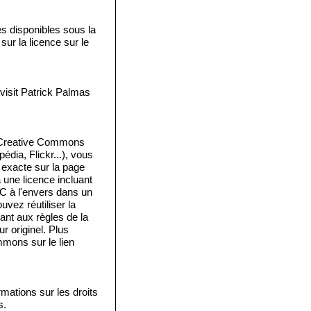
disponibles sous la
ur la licence sur le
isit Patrick Palmas
e Creative Commons
édia, Flickr...), vous
e exacte sur la page
a une licence incluant
 C à l'envers dans un
vez réutiliser la
ant aux règles de la
 originel. Plus
mmons sur le lien
mations sur les droits
s.