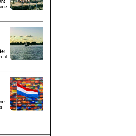
ant
aine
Mer
rent
t
gne
es