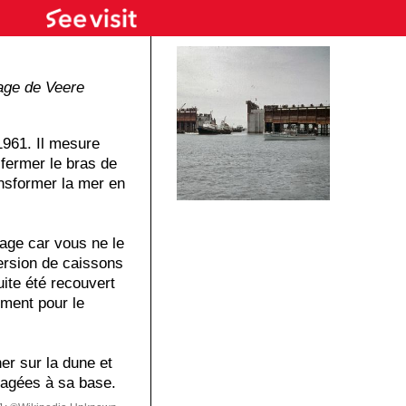
age de Veere
1961. Il mesure
fermer le bras de
ansformer la mer en
age car vous ne le
mersion de caissons
uite été recouvert
ment pour le
er sur la dune et
nagées à sa base.