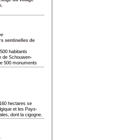
.
ee
s sentinelles de
·500 habitants
e de Schouwen-
 de 500 monuments
 160 hectares se
lgique et les Pays-
les, dont la cigogne.
e