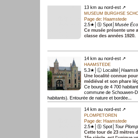
13 km au nord-est ↗
MUSEUM BURGHSE SCH
Page de: Haamstede
2.5★│Ⓢ Spot│
Musée Écol
Ce musée présente une a
classe des années 1920.
14 km au nord-est ↗
HAAMSTEDE
5.3★│Ⓛ Localité│
Haamst
Une localité connue pou
médiéval et son phare lé
Ce bourg de 4 700 habitants
commune de Schouwen-Du
habitants). Entourée de nature et bordée...
14 km au nord-est ↗
PLOMPETOREN
Page de: Haamstede
2.5★│Ⓢ Spot│
Tour Plomp
Cette tour de 23 mètres d
15e siècle, est l'unique v