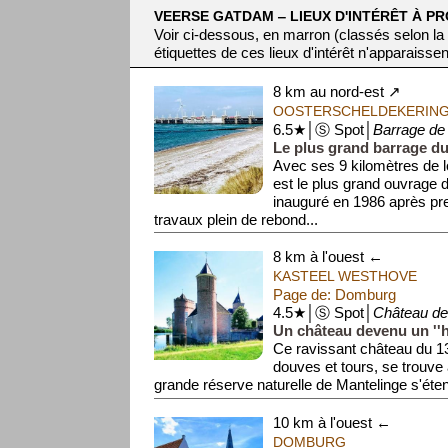
VEERSE GATDAM ‒ LIEUX D'INTÉRÊT À PR
Voir ci-dessous, en marron (classés selon la
étiquettes de ces lieux d'intérêt n'apparaissen
8 km au nord-est ↗
OOSTERSCHELDEKERIN
6.5★│Ⓢ Spot│
Barrage de 
Le plus grand barrage du
Avec ses 9 kilomètres de 
est le plus grand ouvrage du
inauguré en 1986 après pr
travaux plein de rebond...
8 km à l'ouest ←
KASTEEL WESTHOVE
Page de: Domburg
4.5★│Ⓢ Spot│
Château d
Un château devenu un ''h
Ce ravissant château du 13
douves et tours, se trouve 
grande réserve naturelle de Mantelinge s'éten
10 km à l'ouest ←
DOMBURG