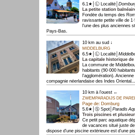
6.1★│Ⓛ Localité│
Dombur
La petite station balnéa
Fondée du temps des Roma
ravissante petite ville de 1
l'une des plus anciennes s
Pays-Bas.
Ell...
10 km au sud ↓
MIDDELBURG
6.5★│Ⓛ Localité│
Middelb
La capitale historique de
La commune de Middelbou
habitants (90·000 habitant
l'agglomération). Ancienne 
compagnie néerlandaise des Indes Oriental..
10 km à l'ouest ←
ZWEMPARADIJS DE PARE
Page de: Domburg
5.6★│Ⓢ Spot│
Paradis Aqu
Trois piscines et plusieu
Ce petit parc aquatique dép
de vacances situé juste der
dispose d'une piscine extérieure est d'une pisc