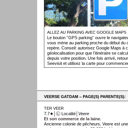
ALLEZ AU PARKING AVEC GOOGLE MAPS
Le bouton ''GPS parking'' ouvre le navigat
vous mène au parking proche du début du ci
repère. Conseil: autorisez Google Maps à c
géolocalisation pour que l'itinéraire se cal
depuis votre position. Une fois arrivé, retou
Seevisit et utilisez la carte pour commencer 
VEERSE GATDAM ‒ PAGE(S) PARENTE(S):
TER VEER
7.7★│Ⓛ Localité│
Veere
Et son commerce de la laine.
Ancienne colonie de pêcheurs, Veere est un