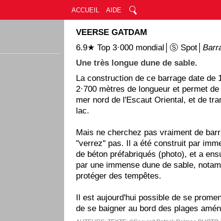
ACCUEIL
AIDE
VEERSE GATDAM
6.9★ Top 3·000 mondial│Ⓢ Spot│
Barr
Une très longue dune de sable.
La construction de ce barrage date de 
2·700 mètres de longueur et permet de 
mer nord de l'Escaut Oriental, et de tr
lac.
Mais ne cherchez pas vraiment de barr
''verrez'' pas. Il a été construit par im
de béton préfabriqués (photo), et a ens
par une immense dune de sable, notam
protéger des tempêtes.
Il est aujourd'hui possible de se promen
de se baigner au bord des plages amé