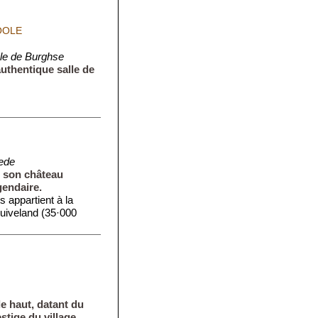
OOLE
e de Burghse
uthentique salle de
ede
r son château
gendaire.
 appartient à la
iveland (35·000
e haut, datant du
estige du village