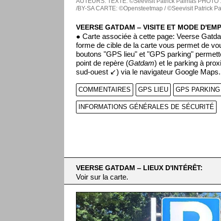
AUTEURS:
TEXTE: ©Seevisit Patrick Palmas
PHOTO 1
/BY-SA
CARTE: ©Opensteetmap / ©Seevisit Patrick P
VEERSE GATDAM ‒ VISITE ET MODE D'EM
● Carte associée à cette page: Veerse Gatd
forme de cible de la carte vous permet de vo
boutons "GPS lieu" et "GPS parking" permette
point de repère (
Gatdam
) et le parking à pro
sud-ouest ↙) via le navigateur Google Maps.
COMMENTAIRES
GPS LIEU
GPS PARKING
INFORMATIONS GÉNÉRALES DE SÉCURITÉ
VEERSE GATDAM ‒ LIEUX D'INTÉRÊT:
Voir sur la carte.