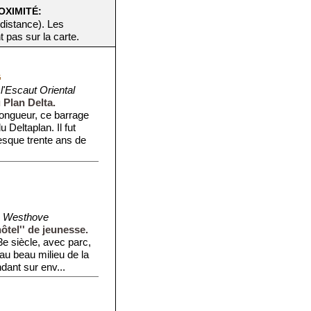
OXIMITÉ:
 distance). Les
t pas sur la carte.
G
l'Escaut Oriental
 Plan Delta.
longueur, ce barrage
 Deltaplan. Il fut
esque trente ans de
e Westhove
ôtel'' de jeunesse.
e siècle, avec parc,
au beau milieu de la
dant sur env...