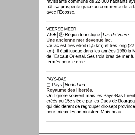
ravissante commune de 22·000 habitants ay
bâti sa prospérité grâce au commerce de la l
avec l'Écosse.
En 1961, ...
VEERSE MEER
7.5★│Ⓡ Région touristique│
Lac de Veere
Une ancienne mer devenue lac.
Ce lac est très étroit (1,5 km) et très long (22
km). Il était jusque dans les années 1960 la 
de l'Escaut Oriental. Ses trois bras de mer fu
fermés pour le crée...
PAYS-BAS
▢ Pays│
Nederland
Royaume des libertés.
On l'ignore souvent mais les Pays-Bas furen
créés au 15e siècle par les Ducs de Bourgo
qui décidèrent de regrouper dix-sept provinc
pour mieux les administrer. Mais beau...