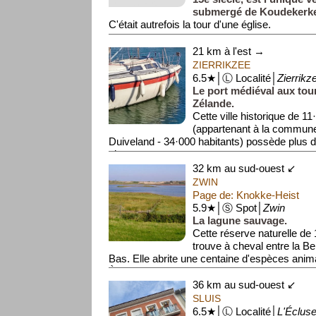
submergé de Koudekerke
C'était autrefois la tour d'une église.
21 km à l'est →
ZIERRIKZEE
6.5★│Ⓛ Localité│
Zierrikz
Le port médiéval aux tour
Zélande.
Cette ville historique de 11
(appartenant à la commun
Duiveland - 34·000 habitants) possède plus
cla...
32 km au sud-ouest ↙
ZWIN
Page de: Knokke-Heist
5.9★│Ⓢ Spot│
Zwin
La lagune sauvage.
Cette réserve naturelle de
trouve à cheval entre la Be
Bas. Elle abrite une centaine d'espèces anima
À marée haute, l'eau re...
36 km au sud-ouest ↙
SLUIS
6.5★│Ⓛ Localité│
L'Éclus