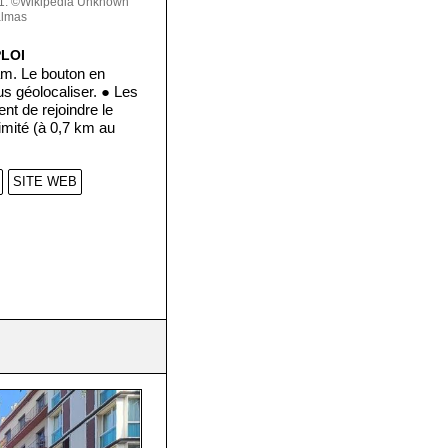
: ©Wikipedia Unknown
almas
PLOI
am. Le bouton en
us géolocaliser. ● Les
nt de rejoindre le
ximité (à 0,7 km au
SITE WEB