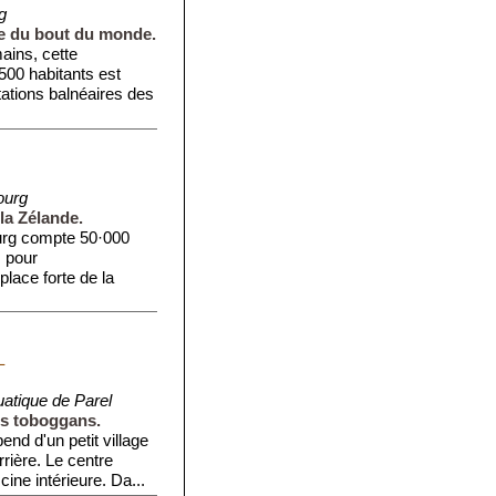
g
ire du bout du monde.
ins, cette
·500 habitants est
tations balnéaires des
ourg
 la Zélande.
rg compte 50·000
s pour
place forte de la
.
L
atique de Parel
rs toboggans.
end d'un petit village
rière. Le centre
ine intérieure. Da...