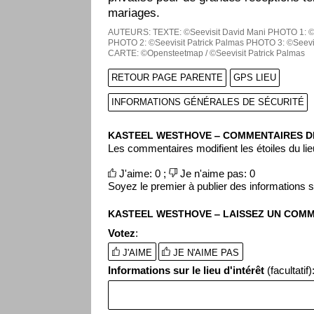
mariages.
AUTEURS:
TEXTE: ©Seevisit David Mani
PHOTO 1: ©S
PHOTO 2: ©Seevisit Patrick Palmas
PHOTO 3: ©Seevis
CARTE: ©Opensteetmap / ©Seevisit Patrick Palmas
RETOUR PAGE PARENTE
GPS LIEU
INFORMATIONS GÉNÉRALES DE SÉCURITÉ
KASTEEL WESTHOVE ‒ COMMENTAIRES D
Les commentaires modifient les étoiles du lieu
J'aime: 0 ;
Je n'aime pas: 0
Soyez le premier à publier des informations sur
KASTEEL WESTHOVE ‒ LAISSEZ UN COM
Votez
:
J'AIME
JE N'AIME PAS
Informations sur le lieu d'intérêt
(facultatif)