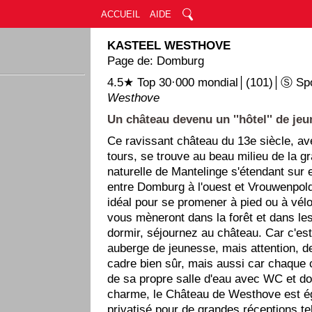
ACCUEIL
AIDE
KASTEEL WESTHOVE
Page de: Domburg
4.5★ Top 30·000 mondial│(101)│Ⓢ Sp
Westhove
Un château devenu un ''hôtel'' de jeu
Ce ravissant château du 13e siècle, av
tours, se trouve au beau milieu de la g
naturelle de Mantelinge s'étendant sur
entre Domburg à l'ouest et Vrouwenpolde
idéal pour se promener à pied ou à vél
vous mèneront dans la forêt et dans le
dormir, séjournez au château. Car c'est
auberge de jeunesse, mais attention, de
cadre bien sûr, mais aussi car chaque
de sa propre salle d'eau avec WC et d
charme, le Château de Westhove est é
privatisé pour de grandes réceptions te