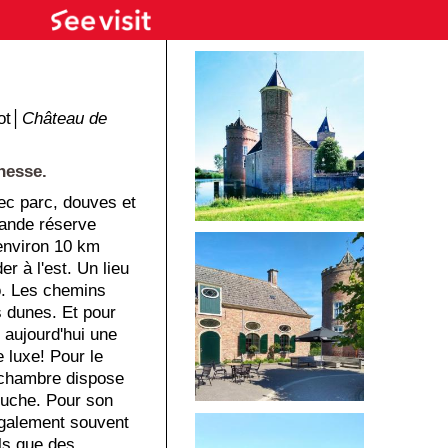
ot│
Château de
nesse.
ec parc, douves et
rande réserve
 environ 10 km
r à l'est. Un lieu
o. Les chemins
s dunes. Et pour
 aujourd'hui une
 luxe! Pour le
 chambre dispose
ouche. Pour son
galement souvent
ls que des