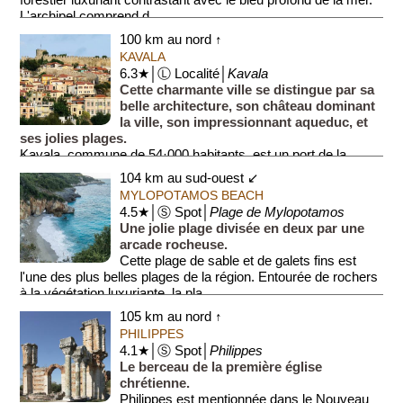
forestier luxuriant contrastant avec le bleu profond de la mer.
L'archipel comprend d...
100 km au nord ↑
KAVALA
6.3★│Ⓛ Localité│
Kavala
Cette charmante ville se distingue par sa
belle architecture, son château dominant
la ville, son impressionnant aqueduc, et
ses jolies plages.
Kavala, commune de 54·000 habitants, est un port de la...
104 km au sud-ouest ↙
MYLOPOTAMOS BEACH
4.5★│Ⓢ Spot│
Plage de Mylopotamos
Une jolie plage divisée en deux par une
arcade rocheuse.
Cette plage de sable et de galets fins est
l'une des plus belles plages de la région. Entourée de rochers
à la végétation luxuriante, la pla...
105 km au nord ↑
PHILIPPES
4.1★│Ⓢ Spot│
Philippes
Le berceau de la première église
chrétienne.
Philippes est mentionnée dans le Nouveau