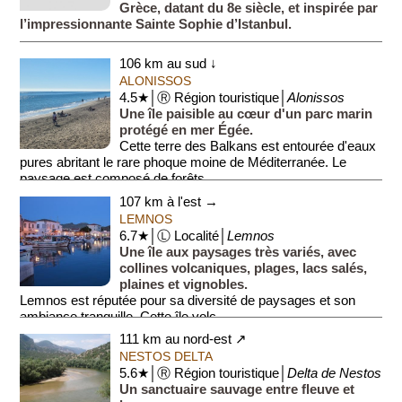
Grèce, datant du 8e siècle, et inspirée par
l’impressionnante Sainte Sophie d’Istanbul.
106 km au sud ↓
ALONISSOS
4.5★│Ⓡ Région touristique│
Alonissos
Une île paisible au cœur d'un parc marin
protégé en mer Égée.
Cette terre des Balkans est entourée d'eaux
pures abritant le rare phoque moine de Méditerranée. Le
paysage est composé de forêts ...
107 km à l'est →
LEMNOS
6.7★│Ⓛ Localité│
Lemnos
Une île aux paysages très variés, avec
collines volcaniques, plages, lacs salés,
plaines et vignobles.
Lemnos est réputée pour sa diversité de paysages et son
ambiance tranquille. Cette île volc...
111 km au nord-est ↗
NESTOS DELTA
5.6★│Ⓡ Région touristique│
Delta de Nestos
Un sanctuaire sauvage entre fleuve et