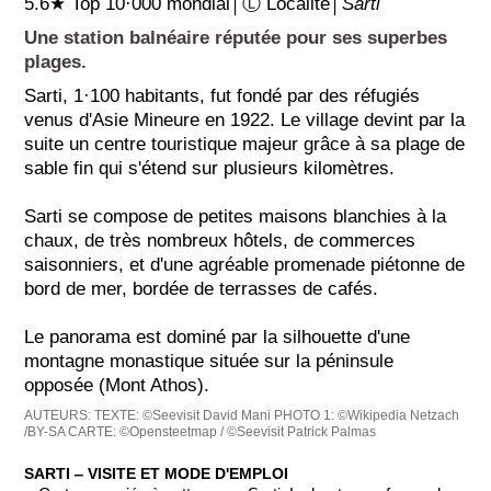
5.6★ Top 10·000 mondial│Ⓛ Localité│
Sarti
Une station balnéaire réputée pour ses superbes
plages.
Sarti, 1·100 habitants, fut fondé par des réfugiés
venus d'Asie Mineure en 1922. Le village devint par la
suite un centre touristique majeur grâce à sa plage de
sable fin qui s'étend sur plusieurs kilomètres.
Sarti se compose de petites maisons blanchies à la
chaux, de très nombreux hôtels, de commerces
saisonniers, et d'une agréable promenade piétonne de
bord de mer, bordée de terrasses de cafés.
Le panorama est dominé par la silhouette d'une
montagne monastique située sur la péninsule
opposée (Mont Athos).
AUTEURS:
TEXTE: ©Seevisit David Mani
PHOTO 1: ©Wikipedia Netzach
/BY-SA
CARTE: ©Opensteetmap / ©Seevisit Patrick Palmas
SARTI ‒ VISITE ET MODE D'EMPLOI