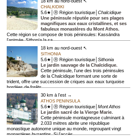
18 km au nord-ouest ↖
CHALKIDIKI
5.6★│Ⓡ Région touristique│
Chalcidique
Une péninsule réputée pour ses plages
magnifiques aux eaux cristallines, et ses
fabuleux monastères du Mont Athos.
Cette région se compose de trois péninsules: Kassándra
l'animée, Sithonía la sa...
18 km au nord-ouest ↖
SITHONIA
5.6★│Ⓡ Région touristique│
Sithonia
Le jardin sauvage de la Chalcidique.
Cette péninsule, l'une des trois péninsules
de la Chalcidique formant une sorte de
trident, offre une succession de criques aux eaux turquoise
bordées de forêts ...
30 km à l'est →
ATHOS PENINSULA
5.6★│Ⓡ Région touristique│
Mont Athos
Le jardin sacré de la Vierge Marie.
Cette péninsule montagneuse culminant à
2.033 mètres abrite une république
monastique autonome unique au monde, regroupant vingt
monastères byzantins. Si l'accès...