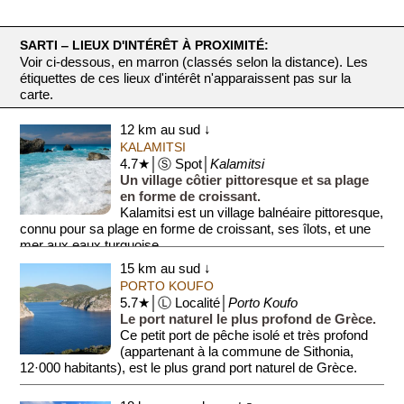
SARTI ‒ LIEUX D'INTÉRÊT À PROXIMITÉ:
Voir ci-dessous, en marron (classés selon la distance). Les
étiquettes de ces lieux d'intérêt n'apparaissent pas sur la
carte.
12 km au sud ↓
KALAMITSI
4.7★│Ⓢ Spot│
Kalamitsi
Un village côtier pittoresque et sa plage
en forme de croissant.
Kalamitsi est un village balnéaire pittoresque,
connu pour sa plage en forme de croissant, ses îlots, et une
mer aux eaux turquoise....
15 km au sud ↓
PORTO KOUFO
5.7★│Ⓛ Localité│
Porto Koufo
Le port naturel le plus profond de Grèce.
Ce petit port de pêche isolé et très profond
(appartenant à la commune de Sithonia,
12·000 habitants), est le plus grand port naturel de Grèce.
La ...