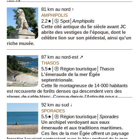
une cit...
81 km au nord ↑
AMPHIPOLIS
2.2★│Ⓢ Spot│
Amphipolis
Cette cité antique du 5e siècle avant JC
abrite des vestiges de l'époque, dont le
célèbre lion sur son piédestal, ainsi qu'un
riche musée.
87 km au nord-est ↗
THASOS
5.5★│Ⓡ Région touristique│
Thasos
L'émeraude de la mer Égée
septentrionale.
Cette île montagneuse de 14·000 habitants
est recouverte de forêts denses qui descendent vers des
plages de sable blanc. Connue depuis l'Antiquité pour s...
92 km au sud ↓
SPORADES
5.5★│Ⓡ Région touristique│
Sporades
Un archipel verdoyant aux eaux
émeraude et aux traditions maritimes.
Ces îles de la mer Égée offrent un paysage