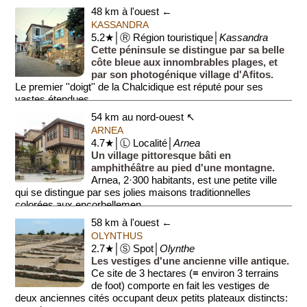
48 km à l'ouest ←
KASSANDRA
5.2★│Ⓡ Région touristique│
Kassandra
Cette péninsule se distingue par sa belle
côte bleue aux innombrables plages, et
par son photogénique village d'Afitos.
Le premier ''doigt'' de la Chalcidique est réputé pour ses
vastes étendues ...
54 km au nord-ouest ↖
ARNEA
4.7★│Ⓛ Localité│
Arnea
Un village pittoresque bâti en
amphithéâtre au pied d'une montagne.
Arnea, 2·300 habitants, est une petite ville
qui se distingue par ses jolies maisons traditionnelles
colorées aux encorbellemen...
58 km à l'ouest ←
OLYNTHUS
2.7★│Ⓢ Spot│
Olynthe
Les vestiges d'une ancienne ville antique.
Ce site de 3 hectares (≡ environ 3 terrains
de foot) comporte en fait les vestiges de
deux anciennes cités occupant deux petits plateaux distincts: