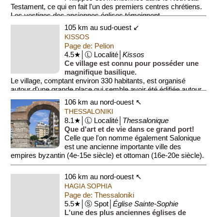
Testament, ce qui en fait l'un des premiers centres chrétiens.
Les vestiges des anciennes églises témoignent ...
105 km au sud-ouest ↙
KISSOS
Page de: Pelion
4.5★│Ⓛ Localité│
Kissos
Ce village est connu pour posséder une
magnifique basilique.
Le village, comptant environ 330 habitants, est organisé
autour d'une grande place qui semble avoir été édifiée autour
d'un grand platan...
106 km au nord-ouest ↖
THESSALONIKI
8.1★│Ⓛ Localité│
Thessalonique
Que d'art et de vie dans ce grand port!
Celle que l'on nomme également Salonique
est une ancienne importante ville des
empires byzantin (4e-15e siècle) et ottoman (16e-20e siècle).
Commune co...
106 km au nord-ouest ↖
HAGIA SOPHIA
Page de: Thessaloniki
5.5★│Ⓢ Spot│
Église Sainte-Sophie
L'une des plus anciennes églises de