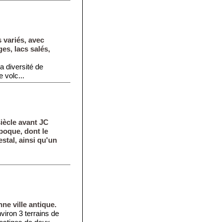
 variés, avec
es, lacs salés,
 diversité de
 volc...
siècle avant JC
époque, dont le
estal, ainsi qu'un
ne ville antique.
viron 3 terrains de