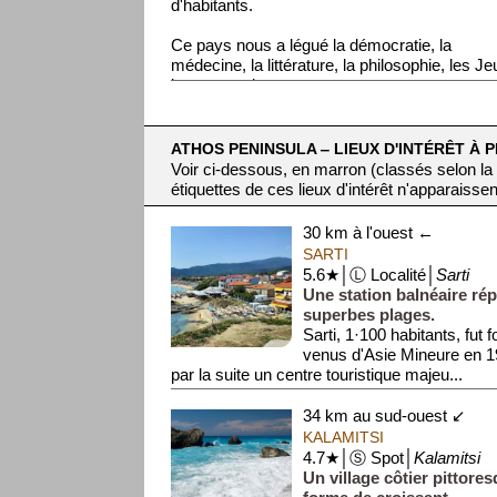
d'habitants.
Ce pays nous a légué la démocratie, la
médecine, la littérature, la philosophie, les J
beaucoup de ...
ATHOS PENINSULA ‒ LIEUX D'INTÉRÊT À P
Voir ci-dessous, en marron (classés selon la
étiquettes de ces lieux d'intérêt n'apparaissen
30 km à l'ouest ←
SARTI
5.6★│Ⓛ Localité│
Sarti
Une station balnéaire ré
superbes plages.
Sarti, 1·100 habitants, fut 
venus d'Asie Mineure en 19
par la suite un centre touristique majeu...
34 km au sud-ouest ↙
KALAMITSI
4.7★│Ⓢ Spot│
Kalamitsi
Un village côtier pittore