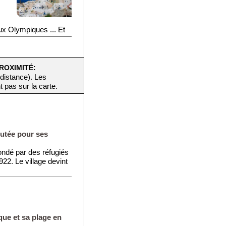
eux Olympiques ... Et
ROXIMITÉ:
 distance). Les
t pas sur la carte.
putée pour ses
fondé par des réfugiés
22. Le village devint
sque et sa plage en