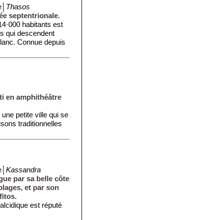
e│
Thasos
e septentrionale.
14·000 habitants est
es qui descendent
blanc. Connue depuis
ti en amphithéâtre
une petite ville qui se
isons traditionnelles
e│
Kassandra
gue par sa belle côte
lages, et par son
itos.
halcidique est réputé