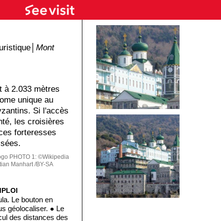
ristique│
Mont
t à 2.033 mètres
nome unique au
antins. Si l'accès
té, les croisières
 ces forteresses
isées.
ogo
PHOTO 1: ©Wikipedia
tian Manhart /BY-SA
MPLOI
ula. Le bouton en
s géolocaliser. ● Le
lcul des distances des