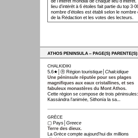
de l'intérêt mondial de chaque lieu d'intérêt
lieu d'intérêt à 6 étoiles fait partie du top 3
nombre d'étoiles est établi selon le nombre d
de la Rédaction et les votes des lecteurs.
ATHOS PENINSULA ‒ PAGE(S) PARENTE(S)
CHALKIDIKI
5.6★│Ⓡ Région touristique│
Chalcidique
Une péninsule réputée pour ses plages
magnifiques aux eaux cristallines, et ses
fabuleux monastères du Mont Athos.
Cette région se compose de trois péninsules
Kassándra l'animée, Sithonía la sa...
GRÈCE
▢ Pays│
Greece
Terre des dieux.
La Grèce compte aujourd'hui dix millions