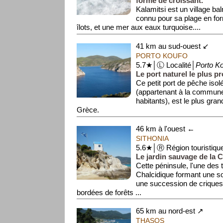
forme de croissant.
Kalamitsi est un village bal
connu pour sa plage en fo
îlots, et une mer aux eaux turquoise....
41 km au sud-ouest ↙
PORTO KOUFO
5.7★│Ⓛ Localité│
Porto K
Le port naturel le plus p
Ce petit port de pêche isolé
(appartenant à la commune
habitants), est le plus gran
Grèce.
La ...
46 km à l'ouest ←
SITHONIA
5.6★│Ⓡ Région touristiqu
Le jardin sauvage de la C
Cette péninsule, l'une des 
Chalcidique formant une sor
une succession de criques
bordées de forêts ...
65 km au nord-est ↗
THASOS