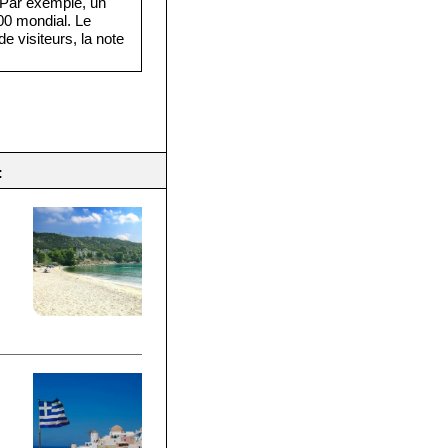
. Par exemple, un
·000 mondial. Le
e visiteurs, la note
:
: