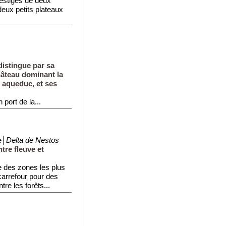
vestiges de deux
eux petits plateaux
distingue par sa
hâteau dominant la
t aqueduc, et ses
port de la...
e│
Delta de Nestos
tre fleuve et
ne des zones les plus
carrefour pour des
re les forêts...