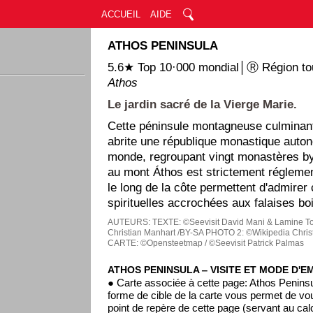
ACCUEIL
AIDE
ATHOS PENINSULA
5.6★ Top 10·000 mondial│Ⓡ Région tou
Athos
Le jardin sacré de la Vierge Marie.
Cette péninsule montagneuse culminan
abrite une république monastique auto
monde, regroupant vingt monastères byz
au mont Áthos est strictement réglemen
le long de la côte permettent d'admirer
spirituelles accrochées aux falaises bo
AUTEURS:
TEXTE: ©Seevisit David Mani & Lamine T
Christian Manhart /BY-SA
PHOTO 2: ©Wikipedia Chris
CARTE: ©Opensteetmap / ©Seevisit Patrick Palmas
ATHOS PENINSULA ‒ VISITE ET MODE D'E
● Carte associée à cette page: Athos Penins
forme de cible de la carte vous permet de vou
point de repère de cette page (servant au ca