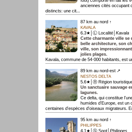
foot) comporte en fait les 
anciennes cités occupant d
distincts: une cit...
87 km au nord ↑
KAVALA
6.3★│Ⓛ Localité│
Kavala
Cette charmante ville se 
belle architecture, son c
ville, son impressionnan
jolies plages.
Kavala, commune de 54·000 habitants, est un 
89 km au nord-est ↗
NESTOS DELTA
5.6★│Ⓡ Région touristiqu
Un sanctuaire sauvage en
lagunes.
Ce delta, qui constitue l'u
humides d'Europe, est un 
centaines d'espèces d'oiseaux migrateurs. Ent
95 km au nord ↑
PHILIPPES
4.1★│Ⓢ Spot│
Philippes