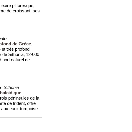
néaire pittoresque,
rme de croissant, ses
oufo
rofond de Grèce.
 et très profond
 de Sithonia, 12·000
d port naturel de
e│
Sithonia
halcidique.
trois péninsules de la
te de trident, offre
 aux eaux turquoise