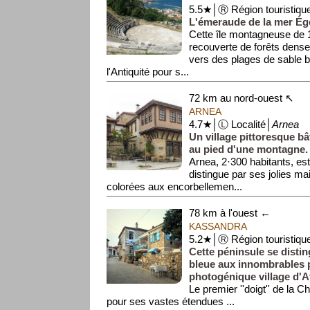
5.5★│Ⓡ Région touristiqu
L'émeraude de la mer Égé
Cette île montagneuse de 
recouverte de forêts dens
vers des plages de sable 
l'Antiquité pour s...
72 km au nord-ouest ↖
ARNEA
4.7★│Ⓛ Localité│
Arnea
Un village pittoresque bâ
au pied d'une montagne.
Arnea, 2·300 habitants, est 
distingue par ses jolies ma
colorées aux encorbellemen...
78 km à l'ouest ←
KASSANDRA
5.2★│Ⓡ Région touristiqu
Cette péninsule se distin
bleue aux innombrables p
photogénique village d'Af
Le premier ''doigt'' de la C
pour ses vastes étendues ...