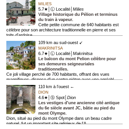
MILIES
5.7★│Ⓛ Localité│
Milies
Village historique du Pélion et terminus
du train à vapeur.
Cette petite commune de 640 habitants est
célèbre pour son architecture traditionnelle en pierre et ses
toits d'ardoise.
109 km au sud-ouest ↙
Le cent...
MAKRINITSA
6.7★│Ⓛ Localité│
Makrinitsa
Le balcon du mont Pelion célèbre pour
ses demeures seigneuriales
traditionnelles.
Ce joli village perché de 700 habitants, offrant des vues
magnifiques, dispose d’un centre piéton avec une agréabl...
110 km à l'ouest ←
DION
4.6★│Ⓢ Spot│
Dion
Les vestiges d'une ancienne cité antique
du 6e siècle avant JC, bâtie au pied du
mont Olympe.
Dion, situé au pied du mont Olympe dans un beau cadre
naturel, fut un important site religieux de l'A...