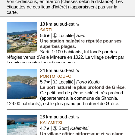
Voir ci-dessous, en marron (classés selon la distance). Les
étiquettes de ces lieux d'intérêt n'apparaissent pas sur la
carte.
18 km au sud-est ↘
SARTI
5.6★│Ⓛ Localité│
Sarti
Une station balnéaire réputée pour ses
superbes plages.
Sarti, 1·100 habitants, fut fondé par des
réfugiés venus d'Asie Mineure en 1922. Le village devint par
la suite un centre touristique majeu...
24 km au sud-est ↘
PORTO KOUFO
5.7★│Ⓛ Localité│
Porto Koufo
Le port naturel le plus profond de Grèce.
Ce petit port de pêche isolé et très profond
(appartenant à la commune de Sithonia,
12·000 habitants), est le plus grand port naturel de Grèce.
La ...
26 km au sud-est ↘
KALAMITSI
4.7★│Ⓢ Spot│
Kalamitsi
Un village côtier pittoresque et sa plage