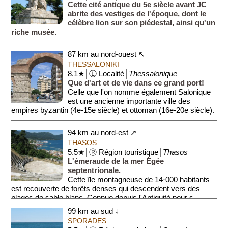
Cette cité antique du 5e siècle avant JC
abrite des vestiges de l'époque, dont le
célèbre lion sur son piédestal, ainsi qu'un
riche musée.
87 km au nord-ouest ↖
THESSALONIKI
8.1★│Ⓛ Localité│
Thessalonique
Que d'art et de vie dans ce grand port!
Celle que l'on nomme également Salonique
est une ancienne importante ville des
empires byzantin (4e-15e siècle) et ottoman (16e-20e siècle).
Commune co...
94 km au nord-est ↗
THASOS
5.5★│Ⓡ Région touristique│
Thasos
L'émeraude de la mer Égée
septentrionale.
Cette île montagneuse de 14·000 habitants
est recouverte de forêts denses qui descendent vers des
plages de sable blanc. Connue depuis l'Antiquité pour s...
99 km au sud ↓
SPORADES