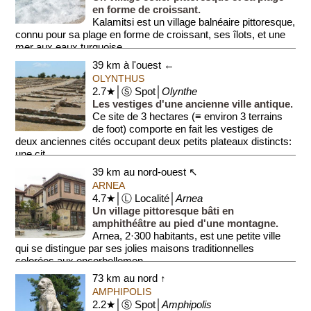
en forme de croissant.
Kalamitsi est un village balnéaire pittoresque,
connu pour sa plage en forme de croissant, ses îlots, et une
mer aux eaux turquoise....
39 km à l'ouest ←
OLYNTHUS
2.7★│Ⓢ Spot│
Olynthe
Les vestiges d'une ancienne ville antique.
Ce site de 3 hectares (≡ environ 3 terrains
de foot) comporte en fait les vestiges de
deux anciennes cités occupant deux petits plateaux distincts:
une cit...
39 km au nord-ouest ↖
ARNEA
4.7★│Ⓛ Localité│
Arnea
Un village pittoresque bâti en
amphithéâtre au pied d'une montagne.
Arnea, 2·300 habitants, est une petite ville
qui se distingue par ses jolies maisons traditionnelles
colorées aux encorbellemen...
73 km au nord ↑
AMPHIPOLIS
2.2★│Ⓢ Spot│
Amphipolis