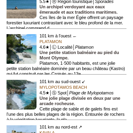
5.5★│Ⓡ Région touristique│
Sporades
Un archipel verdoyant aux eaux
émeraude et aux traditions maritimes.
Ces îles de la mer Égée offrent un paysage
forestier luxuriant contrastant avec le bleu profond de la mer.
L'archipel comprend d...
101 km à l'ouest ←
PLATAMON
4.6★│Ⓛ Localité│
Platamon
Une petite station balnéaire au pied du
Mont Olympe.
Platamon, 1·500 habitants, est une jolie
petite station balnéaire dominée par un beau château (Kastro)
qui fut construit par les Croisés au 13e ...
101 km au sud-ouest ↙
MYLOPOTAMOS BEACH
4.5★│Ⓢ Spot│
Plage de Mylopotamos
Une jolie plage divisée en deux par une
arcade rocheuse.
Cette plage de sable et de galets fins est
l'une des plus belles plages de la région. Entourée de rochers
à la végétation luxuriante, la pla...
101 km au nord-est ↗
KAVALA