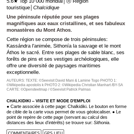
5.6★ Top 10·000 mondial│Ⓡ Région
touristique│
Chalcidique
Une péninsule réputée pour ses plages
magnifiques aux eaux cristallines, et ses fabuleux
monastères du Mont Athos.
Cette région se compose de trois péninsules:
Kassándra l'animée, Sithonía la sauvage et le mont
Áthos le sacré. Entre ses plages de sable blanc, ses
forêts de pins et ses vestiges archéologiques, elle
offre une diversité de paysages maritimes
exceptionnelle.
AUTEURS:
TEXTE: ©Seevisit David Mani & Lamine Togo
PHOTO 1:
©Wikipedia apostolis k
PHOTO 2: ©Wikipedia Christian Manhart /BY-SA
CARTE: ©Opensteetmap / ©Seevisit Patrick Palmas
CHALKIDIKI ‒ VISITE ET MODE D'EMPLOI
● Carte associée à cette page: Chalkidiki. Le bouton en forme
de cible de la carte vous permet de vous géolocaliser. ● Le
point de repère de cette page (servant au calcul des
distances des lieux d'intérêts) se trouve sur:
Sithonia
.
COMMENTAIRES
GPS LIEU