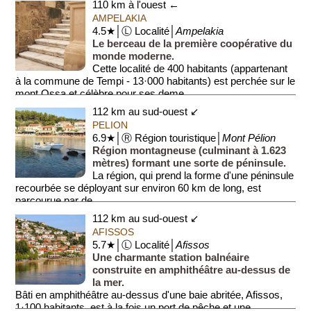
110 km à l'ouest ←
AMPELAKIA
4.5★│Ⓛ Localité│
Ampelakia
Le berceau de la première coopérative du
monde moderne.
Cette localité de 400 habitants (appartenant
à la commune de Tempi - 13·000 habitants) est perchée sur le
mont Ossa et célèbre pour ses deme...
112 km au sud-ouest ↙
PELION
6.9★│Ⓡ Région touristique│
Mont Pélion
Région montagneuse (culminant à 1.623
mètres) formant une sorte de péninsule.
La région, qui prend la forme d'une péninsule
recourbée se déployant sur environ 60 km de long, est
parcourue par de...
112 km au sud-ouest ↙
AFISSOS
5.7★│Ⓛ Localité│
Afissos
Une charmante station balnéaire
construite en amphithéâtre au-dessus de
la mer.
Bâti en amphithéâtre au-dessus d'une baie abritée, Afissos,
1·100 habitants, est à la fois un port de pêche et une ...