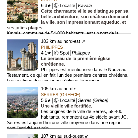
6.3★│Ⓛ Localité│
Kavala
Cette charmante ville se distingue par sa
belle architecture, son château dominant
la ville, son impressionnant aqueduc, et
ses jolies plages.
Kavala, commune de 54·000 habitants, est un port de la...
103 km au nord-est ↗
PHILIPPES
4.1★│Ⓢ Spot│
Philippes
Le berceau de la première église
chrétienne.
Philippes est mentionnée dans le Nouveau
Testament, ce qui en fait l'un des premiers centres chrétiens.
Les vestiges des anciennes églises témoignent ...
105 km au nord ↑
SERRES (GREECE)
5.6★│Ⓛ Localité│
Serres (Grèce)
Une vieille ville fortifiée.
Les origines de la ville de Serres, 58·400
habitants, remontent au 4e siècle avant JC.
Serres est aujourd'hui une ville moyenne dans une région
dont l’activité est prin...
107 km au sud-ouest ↙