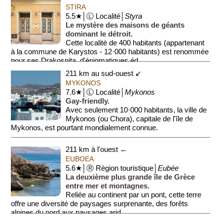
STIRA
5.5★│Ⓛ Localité│
Styra
Le mystère des maisons de géants
dominant le détroit.
Cette localité de 400 habitants (appartenant
à la commune de Karystos - 12·000 habitants) est renommée
pour ses Drakospita, d'énigmatiques éd...
211 km au sud-ouest ↙
MYKONOS
7.6★│Ⓛ Localité│
Mykonos
Gay-friendly.
Avec seulement 10·000 habitants, la ville de
Mykonos (ou Chora), capitale de l'île de
Mykonos, est pourtant mondialement connue.
La ville est fidèle à son image de carte postale...
211 km à l'ouest ←
EUBOEA
5.6★│Ⓡ Région touristique│
Eubée
La deuxième plus grande île de Grèce
entre mer et montagnes.
Reliée au continent par un pont, cette terre
offre une diversité de paysages surprenante, des forêts
alpines du nord aux paysages arid...