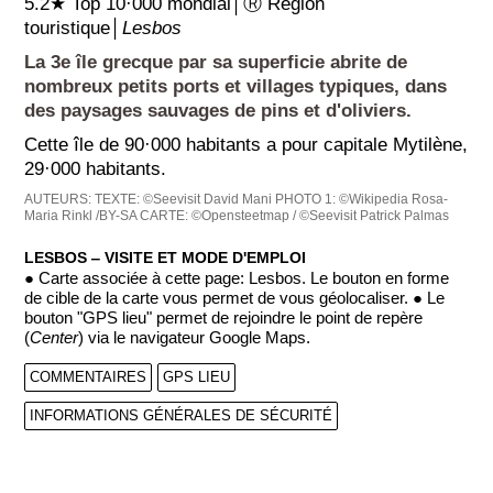
5.2★ Top 10·000 mondial│Ⓡ Région
touristique│
Lesbos
La 3e île grecque par sa superficie abrite de
nombreux petits ports et villages typiques, dans
des paysages sauvages de pins et d'oliviers.
Cette île de 90·000 habitants a pour capitale Mytilène,
29·000 habitants.
AUTEURS:
TEXTE: ©Seevisit David Mani
PHOTO 1: ©Wikipedia Rosa-
Maria Rinkl /BY-SA
CARTE: ©Opensteetmap / ©Seevisit Patrick Palmas
LESBOS ‒ VISITE ET MODE D'EMPLOI
● Carte associée à cette page: Lesbos. Le bouton en forme
de cible de la carte vous permet de vous géolocaliser. ● Le
bouton "GPS lieu" permet de rejoindre le point de repère
(
Center
) via le navigateur Google Maps.
COMMENTAIRES
GPS LIEU
INFORMATIONS GÉNÉRALES DE SÉCURITÉ