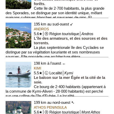
forêts.
Cette île de 2·700 habitants, la plus grande
des Sporades, se distingue par son identité unique, mêlant
maisons cubiques blanches et paysages de pins. El...
195 km au sud-ouest ↙
ANDROS
5.6★│Ⓡ Région touristique│
Andros
L'île des armateurs, et des sources et des
torrents.
La plus septentrionale île des Cyclades se
distingue par sa végétation luxuriante et ses nombreuses
sources. Elle possède une architecture éléga...
198 km à l'ouest ←
KIMI
5.5★│Ⓛ Localité│
Kymi
Le balcon sur la mer Égée et la cité de la
soie.
Ce bourg de 2·400 habitants (appartenant à
la commune de Kymi-Aliveri - 28·000 habitants) est perché
sur une colline de l'île d'Eubée. La localité...
199 km au nord-ouest ↖
ATHOS PENINSULA
5.6★│Ⓡ Région touristique│
Mont Athos