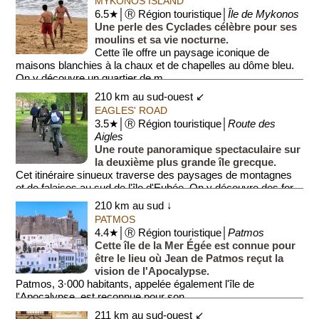
MYKONOS ISLAND
6.5★│Ⓡ Région touristique│
Île de Mykonos
Une perle des Cyclades célèbre pour ses
moulins et sa vie nocturne.
Cette île offre un paysage iconique de
maisons blanchies à la chaux et de chapelles au dôme bleu.
On y découvre un quartier de m...
210 km au sud-ouest ↙
EAGLES' ROAD
3.5★│Ⓡ Région touristique│
Route des
Aigles
Une route panoramique spectaculaire sur
la deuxième plus grande île grecque.
Cet itinéraire sinueux traverse des paysages de montagnes
et de falaises au sud de l'île d'Eubée. On y découvre des for...
210 km au sud ↓
PATMOS
4.4★│Ⓡ Région touristique│
Patmos
Cette île de la Mer Égée est connue pour
être le lieu où Jean de Patmos reçut la
vision de l'Apocalypse.
Patmos, 3·000 habitants, appelée également l'île de
l'Apocalypse, est reconnue pour son...
211 km au sud-ouest ↙