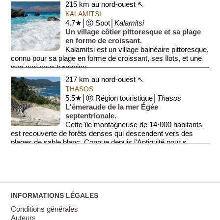
215 km au nord-ouest ↖
KALAMITSI
4.7★│Ⓢ Spot│
Kalamitsi
Un village côtier pittoresque et sa plage
en forme de croissant.
Kalamitsi est un village balnéaire pittoresque,
connu pour sa plage en forme de croissant, ses îlots, et une
mer aux eaux turquoise....
217 km au nord-ouest ↖
THASOS
5.5★│Ⓡ Région touristique│
Thasos
L'émeraude de la mer Égée
septentrionale.
Cette île montagneuse de 14·000 habitants
est recouverte de forêts denses qui descendent vers des
plages de sable blanc. Connue depuis l'Antiquité pour s...
INFORMATIONS LÉGALES
Conditions générales
Auteurs