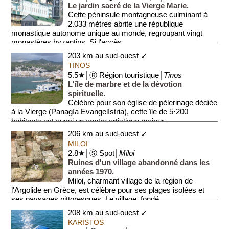
Le jardin sacré de la Vierge Marie.
Cette péninsule montagneuse culminant à
2.033 mètres abrite une république
monastique autonome unique au monde, regroupant vingt
monastères byzantins. Si l'accès...
203 km au sud-ouest ↙
TINOS
5.5★│Ⓡ Région touristique│
Tinos
L'île de marbre et de la dévotion
spirituelle.
Célèbre pour son église de pèlerinage dédiée
à la Vierge (Panagía Evangelístria), cette île de 5·200
habitants est aussi un centre artistique majeur....
206 km au sud-ouest ↙
MILOI
2.8★│Ⓢ Spot│
Miloi
Ruines d'un village abandonné dans les
années 1970.
Miloi, charmant village de la région de
l'Argolide en Grèce, est célèbre pour ses plages isolées et
ses paysages pittoresques. Le village, fondé...
208 km au sud-ouest ↙
KARISTOS