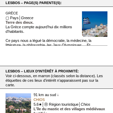
LESBOS ‒ PAGE(S) PARENTE(S):
GRÈCE
▢ Pays│
Greece
Terre des dieux.
La Grèce compte aujourd'hui dix millions
d'habitants.
Ce pays nous a légué la démocratie, la médecine, la
littérature, la philosophie, les Jeux Olympiques ... Et
beaucoup de ...
LESBOS ‒ LIEUX D'INTÉRÊT À PROXIMITÉ:
Voir ci-dessous, en marron (classés selon la distance). Les
étiquettes de ces lieux d'intérêt n'apparaissent pas sur la
carte.
91 km au sud ↓
CHIOS
5.6★│Ⓡ Région touristique│
Chios
L'île du mastic et des villages médiévaux