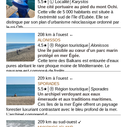
5.5★│Ⓛ Localité│
Karystos
Une cité portuaire au pied du mont Ochi.
Cette ville de 5 000 habitants est située à
l'extrémité sud de l'île d'Eubée. Elle se
distingue par son plan d'urbanisme néoclassique ordonné par
le roi Oth...
208 km à l'ouest ←
ALONISSOS
4.5★│Ⓡ Région touristique│
Alonissos
Une île paisible au cœur d'un parc marin
protégé en mer Égée.
Cette terre des Balkans est entourée d'eaux
pures abritant le rare phoque moine de Méditerranée. Le
paysage est composé de forêts ...
209 km à l'ouest ←
SPORADES
5.5★│Ⓡ Région touristique│
Sporades
Un archipel verdoyant aux eaux
émeraude et aux traditions maritimes.
Ces îles de la mer Égée offrent un paysage
forestier luxuriant contrastant avec le bleu profond de la mer.
L'archipel comprend d...
209 km au sud-ouest ↙