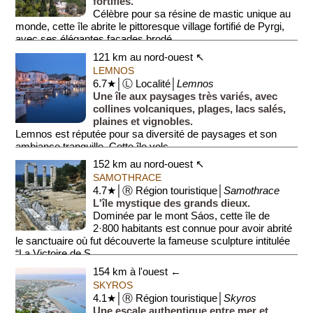
fortifiés.
Célèbre pour sa résine de mastic unique au
monde, cette île abrite le pittoresque village fortifié de Pyrgi,
avec ses élégantes façades brodé...
121 km au nord-ouest ↖
LEMNOS
6.7★│Ⓛ Localité│
Lemnos
Une île aux paysages très variés, avec
collines volcaniques, plages, lacs salés,
plaines et vignobles.
Lemnos est réputée pour sa diversité de paysages et son
ambiance tranquille. Cette île volc...
152 km au nord-ouest ↖
SAMOTHRACE
4.7★│Ⓡ Région touristique│
Samothrace
L'île mystique des grands dieux.
Dominée par le mont Sáos, cette île de
2·800 habitants est connue pour avoir abrité
le sanctuaire où fut découverte la fameuse sculpture intitulée
“La Victoire de S...
154 km à l'ouest ←
SKYROS
4.1★│Ⓡ Région touristique│
Skyros
Une escale authentique entre mer et