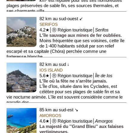
km² est réputée pour ses ses nombreuses
plages préservées de sable fin, ses sources thermales, et
ses charmants villa...
82 km au sud-ouest ↙
SERIFOS
4.2★│Ⓡ Région touristique│
Serifos
L'île sauvage aux mines de fer oubliées.
Moins fréquentée que ses voisines, cette île
de 1·400 habitants séduit par son relief
escarpé et sa capitale (Chóra) perchée comme une
forteresse blanche. ...
82 km au sud ↓
IOS ISLAND
5.6★│Ⓡ Région touristique│
Île de Ios
L'île où la fête ne s'arrête jamais.
L'Île d'Ios, située dans les Cyclades, est
célèbre pour ses plages de sable fin et sa
vie nocturne animée. L'île est souvent considérée comme le
paradis des ...
85 km au sud-est ↘
AMORGOS
4.6★│Ⓡ Région touristique│
Amorgos
La majesté du ''Grand Bleu'' aux falaises
vertigineuses.