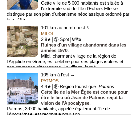
Cette ville de 5 000 habitants est située à
l'extrémité sud de l'île d'Eubée. Elle se
distingue par son plan d'urbanisme néoclassique ordonné par
le roi Oth...
101 km au nord-ouest ↖
MILOI
2.8★│Ⓢ Spot│
Miloi
Ruines d'un village abandonné dans les
années 1970.
Miloi, charmant village de la région de
l'Argolide en Grèce, est célèbre pour ses plages isolées et
ses paysages pittoresques. Le village, fondé...
109 km à l'est →
PATMOS
4.4★│Ⓡ Région touristique│
Patmos
Cette île de la Mer Égée est connue pour
être le lieu où Jean de Patmos reçut la
vision de l'Apocalypse.
Patmos, 3·000 habitants, appelée également l'île de
l'Apocalypse, est reconnue pour son...