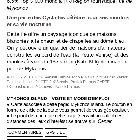
6.5★ Top 3·000 mondial│Ⓡ Région touristique│
Île de
Mykonos
Une perle des Cyclades célèbre pour ses moulins
et sa vie nocturne.
Cette île offre un paysage iconique de maisons
blanchies à la chaux et de chapelles au dôme bleu.
On y découvre un quartier de maisons d'armateurs
construites au bord de l'eau (la Petite Venise) et des
moulins à vent du 16e siècle (Kato Mili) dominant le
port de Mykonos.
AUTEURS:
TEXTE: ©Seevisit Lamine Togo
PHOTO 1: ©Seevisit Patrick
Palmas - Illustr. t
PHOTO 2: ©Seevisit Patrick Palmas
CARTE:
©Opensteetmap / ©Seevisit Patrick Palmas
MYKONOS ISLAND ‒ VISITE ET MODE D'EMPLOI
● Carte associée à cette page: Mykonos Island. Le bouton en
forme de cible de la carte vous permet de vous géolocaliser.
● Le point de repère de cette page (servant au calcul des
distances des lieux d'intérêts) se trouve sur:
Center
.
COMMENTAIRES
GPS LIEU