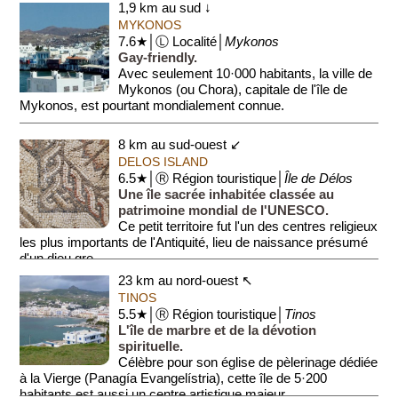
1,9 km au sud ↓
MYKONOS
7.6★│Ⓛ Localité│
Mykonos
Gay-friendly.
Avec seulement 10·000 habitants, la ville de
Mykonos (ou Chora), capitale de l'île de
Mykonos, est pourtant mondialement connue.
La ville est fidèle à son image de carte postale...
8 km au sud-ouest ↙
DELOS ISLAND
6.5★│Ⓡ Région touristique│
Île de Délos
Une île sacrée inhabitée classée au
patrimoine mondial de l'UNESCO.
Ce petit territoire fut l'un des centres religieux
les plus importants de l'Antiquité, lieu de naissance présumé
d'un dieu gre...
23 km au nord-ouest ↖
TINOS
5.5★│Ⓡ Région touristique│
Tinos
L'île de marbre et de la dévotion
spirituelle.
Célèbre pour son église de pèlerinage dédiée
à la Vierge (Panagía Evangelístria), cette île de 5·200
habitants est aussi un centre artistique majeur....