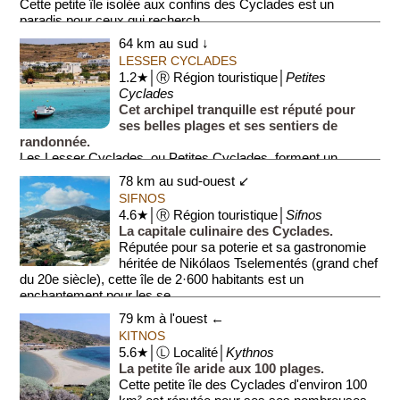
Cette petite île isolée aux confins des Cyclades est un
paradis pour ceux qui recherch...
64 km au sud ↓
LESSER CYCLADES
1.2★│Ⓡ Région touristique│
Petites
Cyclades
Cet archipel tranquille est réputé pour
ses belles plages et ses sentiers de
randonnée.
Les Lesser Cyclades, ou Petites Cyclades, forment un
archipel de six îles principales.
78 km au sud-ouest ↙
SIFNOS
Cet archipel...
4.6★│Ⓡ Région touristique│
Sifnos
La capitale culinaire des Cyclades.
Réputée pour sa poterie et sa gastronomie
héritée de Nikólaos Tselementés (grand chef
du 20e siècle), cette île de 2·600 habitants est un
enchantement pour les se...
79 km à l'ouest ←
KITNOS
5.6★│Ⓛ Localité│
Kythnos
La petite île aride aux 100 plages.
Cette petite île des Cyclades d'environ 100