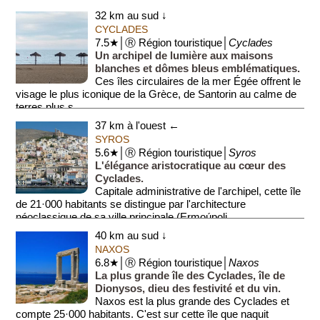
32 km au sud ↓
CYCLADES
7.5★│Ⓡ Région touristique│
Cyclades
Un archipel de lumière aux maisons
blanches et dômes bleus emblématiques.
Ces îles circulaires de la mer Égée offrent le
visage le plus iconique de la Grèce, de Santorin au calme de
terres plus s...
37 km à l'ouest ←
SYROS
5.6★│Ⓡ Région touristique│
Syros
L'élégance aristocratique au cœur des
Cyclades.
Capitale administrative de l'archipel, cette île
de 21·000 habitants se distingue par l'architecture
néoclassique de sa ville principale (Ermoúpoli...
40 km au sud ↓
NAXOS
6.8★│Ⓡ Région touristique│
Naxos
La plus grande île des Cyclades, île de
Dionysos, dieu des festivité et du vin.
Naxos est la plus grande des Cyclades et
compte 25·000 habitants. C'est sur cette île que naquit