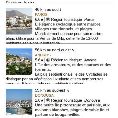
Dionysos, le dieu ...
46 km au sud ↓
PAROS
6.6★│Ⓡ Région touristique│
Paros
L'élégance cycladique entre marbre,
villages traditionnels, et plages.
Mondialement connue pour son marbre
blanc utilisé pour la Vénus de Milo, cette île de 13·000
habitants est le cœur battant de...
56 km au nord-ouest ↖
ANDROS
5.6★│Ⓡ Région touristique│
Andros
L'île des armateurs, et des sources et des
torrents.
La plus septentrionale île des Cyclades se
distingue par sa végétation luxuriante et ses nombreuses
sources. Elle possède une architecture éléga...
59 km au sud-est ↘
DONOUSA
2.6★│Ⓡ Région touristique│
Donousa
Une petite île pittoresque et paisible, aux
maisons blanches, plages de sable fin et
parfum de bougainvillée.