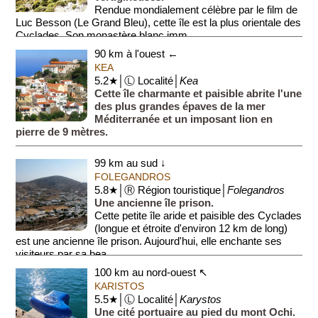
Rendue mondialement célèbre par le film de
Luc Besson (Le Grand Bleu), cette île est la plus orientale des
Cyclades. Son monastère blanc imm...
90 km à l'ouest ←
KEA
5.2★│Ⓛ Localité│
Kea
Cette île charmante et paisible abrite l'une
des plus grandes épaves de la mer
Méditerranée et un imposant lion en
pierre de 9 mètres.
99 km au sud ↓
FOLEGANDROS
5.8★│Ⓡ Région touristique│
Folegandros
Une ancienne île prison.
Cette petite île aride et paisible des Cyclades
(longue et étroite d'environ 12 km de long)
est une ancienne île prison. Aujourd'hui, elle enchante ses
visiteurs par sa bea...
100 km au nord-ouest ↖
KARISTOS
5.5★│Ⓛ Localité│
Karystos
Une cité portuaire au pied du mont Ochi.