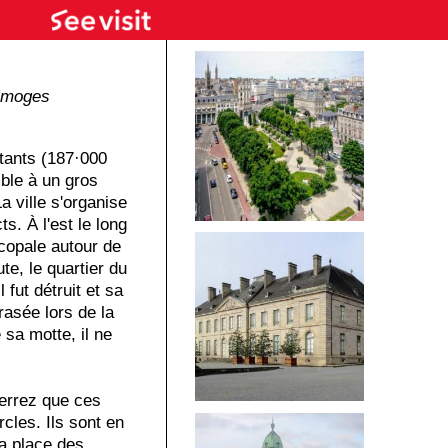
imoges
tants (187·000
mble à un gros
La ville s'organise
ts. À l'est le long
scopale autour de
ute, le quartier du
fut détruit et sa
rrasée lors de la
sa motte, il ne
errez que ces
cles. Ils sont en
la place des