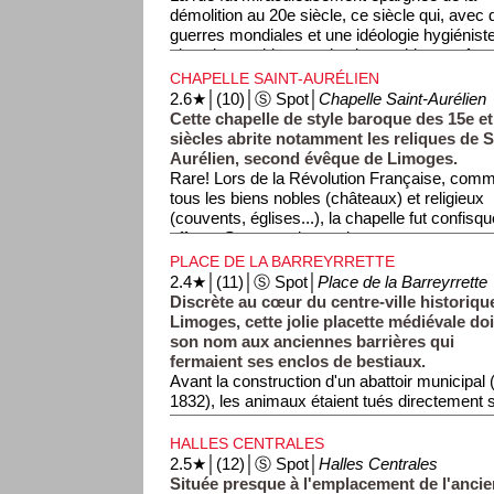
démolition au 20e siècle, ce siècle qui, avec
guerres mondiales et une idéologie hygiénist
vieux immeubles par des immeubles confort
sans charme), rasa tant de centres-villes m
CHAPELLE SAINT-AURÉLIEN
36, une maison (Maison de la Boucherie) rapp
2.6★│(10)│Ⓢ Spot│
Chapelle Saint-Aurélien
rue.
Cette chapelle de style baroque des 15e et
siècles abrite notamment les reliques de S
Aurélien, second évêque de Limoges.
Rare! Lors de la Révolution Française, com
tous les biens nobles (châteaux) et religieux
(couvents, églises...), la chapelle fut confis
offrant. Souvent, de sombres personnages rac
pour les transformer en carrière de pierres. 
PLACE DE LA BARREYRRETTE
cette chapelle, elle fut rachetée par un memb
2.4★│(11)│Ⓢ Spot│
Place de la Barreyrrette
(Confrérie de Saint Aurélien), confrérie qui es
Discrète au cœur du centre-ville historiqu
propriétaire de la chapelle.
Limoges, cette jolie placette médiévale doi
son nom aux anciennes barrières qui
fermaient ses enclos de bestiaux.
Avant la construction d'un abattoir municipal 
1832), les animaux étaient tués directement s
partaient ensuite à la découpe dans les nom
la Rue de la Boucherie (voir section dédiée) 
HALLES CENTRALES
2.5★│(12)│Ⓢ Spot│
Halles Centrales
Située presque à l'emplacement de l'ancie