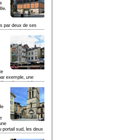
s
lle.
es par deux de ses
que, le métal, le verre
spécialité de Limoges)
nneaux présentant
its, viandes,
on du lundi matin.
te
(par exemple, une
 d'installer un château
pratique pour voir
-
le
e
’une
 portail sud, les deux