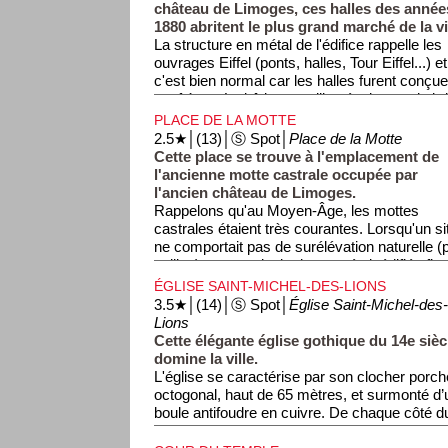
château de Limoges, ces halles des année
1880 abritent le plus grand marché de la vi
La structure en métal de l'édifice rappelle les
ouvrages Eiffel (ponts, halles, Tour Eiffel...) et
c'est bien normal car les halles furent conçu
confrères. La bâtiment utilise également la bri
et le zinc, tandis qu'une frise de porcelaine (
PLACE DE LA MOTTE
orne sa façade. Cette frise comporte 368 pa
2.5★│(13)│Ⓢ Spot│
Place de la Motte
différents produits vendus dans les halles (fru
Cette place se trouve à l'emplacement de
fromages...).
l'ancienne motte castrale occupée par
l'ancien château de Limoges.
Le marché se tient tous les matins à l'excepti
Rappelons qu'au Moyen-Âge, les mottes
castrales étaient très courantes. Lorsqu'un si
ne comportait pas de surélévation naturelle 
colline), un monticule de terre était édifié afin
ou une tour de guet à son sommet. Bien plus 
ÉGLISE SAINT-MICHEL-DES-LIONS
venir les ennemis de loin!
3.5★│(14)│Ⓢ Spot│
Église Saint-Michel-des
Lions
Cette élégante église gothique du 14e sièc
domine la ville.
L'église se caractérise par son clocher porch
octogonal, haut de 65 mètres, et surmonté d
boule antifoudre en cuivre. De chaque côté du
lions en granit ont donné leur nom à l'église.