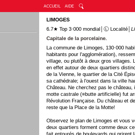
ACCUEIL
AIDE
LIMOGES
6.7★ Top 3·000 mondial│Ⓛ Localité│
L
Capitale de la porcelaine.
La commune de Limoges, 130·000 habi
habitants pour l'agglomération), resse
village, ou plutôt à deux gros villages. 
en effet autour de deux quartiers distinc
de la Vienne, le quartier de la Cité Épi
sa cathédrale; à l'ouest dans la ville ha
Château. Ne cherchez pas le château, il 
motte castrale (≡butte artificielle) fut a
Révolution Française. Du château et de 
reste que la Place de la Motte!
Observez le plan de Limoges et vous v
deux quartiers forment comme deux cer
fait entourés de boulevards qui prirent 