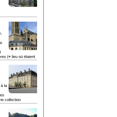
e,
au
t
res (≡ lieu où étaient
à la
res
e collection
'émaux.