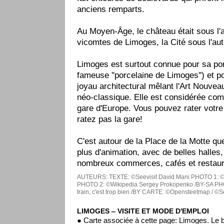
anciens remparts.
Au Moyen-Âge, le château était sous l'a
vicomtes de Limoges, la Cité sous l'aut
Limoges est surtout connue pour sa por
fameuse ''porcelaine de Limoges'') et p
joyau architectural mêlant l'Art Nouveau
néo-classique. Elle est considérée com
gare d'Europe. Vous pouvez rater votre 
ratez pas la gare!
C'est autour de la Place de la Motte qu
plus d'animation, avec de belles halles,
nombreux commerces, cafés et restaur
AUTEURS:
TEXTE: ©Seevisit David Mani
PHOTO 1: ©
PHOTO 2: ©Wikipedia Sergey Prokopenko /BY-SA
PHO
train, c'est trop bien /BY
CARTE: ©Opensteetmap / ©See
LIMOGES ‒ VISITE ET MODE D'EMPLOI
● Carte associée à cette page: Limoges. Le 