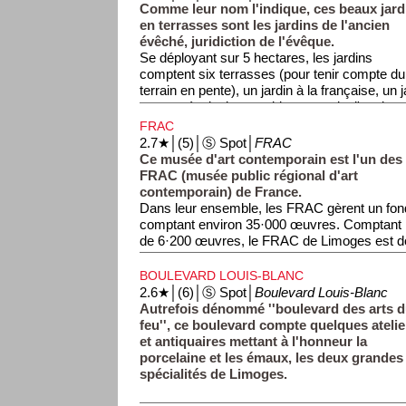
Comme leur nom l'indique, ces beaux jard
en terrasses sont les jardins de l'ancien
évêché, juridiction de l'évêque.
Se déployant sur 5 hectares, les jardins
comptent six terrasses (pour tenir compte du
terrain en pente), un jardin à la française, un 
espace écologique et, bien entendu, l'ancien 
abriant aujourd'hui un musée des beaux-arts. 
FRAC
vous aurez un beau panorama sur les berges 
2.7★│(5)│Ⓢ Spot│
FRAC
Ce musée d'art contemporain est l'un des
FRAC (musée public régional d'art
contemporain) de France.
Dans leur ensemble, les FRAC gèrent un fo
comptant environ 35·000 œuvres. Comptant 
de 6·200 œuvres, le FRAC de Limoges est do
importants de France.
BOULEVARD LOUIS-BLANC
2.6★│(6)│Ⓢ Spot│
Boulevard Louis-Blanc
Autrefois dénommé ''boulevard des arts 
feu'', ce boulevard compte quelques atelie
et antiquaires mettant à l'honneur la
porcelaine et les émaux, les deux grandes
spécialités de Limoges.