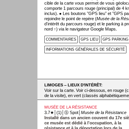
cible de la carte vous permet de vous géoloca
comporte 1 parcours rouge (principal) de 4 k
inclus). ● Les boutons "GPS lieu" et "GPS pa
rejoindre le point de repère (
Musée de la Rés
d'intérêt du parcours rouge) et le parking à p
nord ↑) via le navigateur Google Maps.
COMMENTAIRES
GPS LIEU
GPS PARKING
INFORMATIONS GÉNÉRALES DE SÉCURITÉ
LIMOGES ‒ LIEUX D'INTÉRÊT:
Voir sur la carte. Voir ci-dessous, en rouge 
de la visite), en vert (classés alphabétiqueme
MUSÉE DE LA RÉSISTANCE
3.7★│(1)│Ⓢ Spot│
Musée de la Résistance
Installé dans un ancien couvent du 17e siè
ce musée est dédié à l'occupation, à la
résistance et à la déportation lors de la