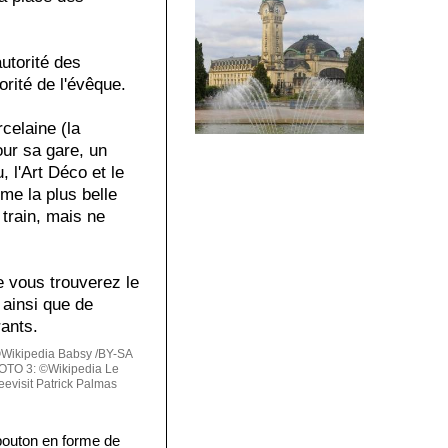
utorité des
orité de l'évêque.
celaine (la
our sa gare, un
, l'Art Déco et le
me la plus belle
train, mais ne
e vous trouverez le
 ainsi que de
ants.
Wikipedia Babsy /BY-SA
TO 3: ©Wikipedia Le
visit Patrick Palmas
bouton en forme de