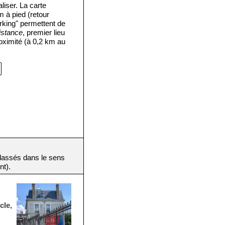
liser. La carte
m à pied (retour
rking" permettent de
istance
, premier lieu
roximité (à 0,2 km au
(classés dans le sens
nt).
cle,