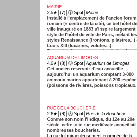
MAIRIE
2.5★│(7)│Ⓢ Spot│
Mairie
Installé à l'emplacement de l'ancien forum
romain (≡ centre de la cité), ce bel hôtel d
ville inauguré en 1883 s'inspire largement
style de l'hôtel de ville de Paris, mêlant le
styles Renaissance (frontons, pilastres...) 
Louis XIII (lucarnes, volutes...).
Devant l'édifice, remarquez la jolie fontaine
porcelaine soutenues par des nervures de br
AQUARIUM DE LIMOGES
4.6★│(8)│Ⓢ Spot│
Aquarium de Limoges
Cet ancien réservoir d'eau accueille
aujourd'hui un aquarium comptant 3·000
animaux marins appartenant à 200 espèce
(poissons de rivières, poissons tropicaux..
RUE DE LA BOUCHERIE
2.6★│(9)│Ⓢ Spot│
Rue de la Boucherie
Comme son nom l'indique, du 12e au 20e
siècle, cette jolie rue médiévale accueillait
nombreuses boucheries.
La rue fut miraculeusement épargnée de la