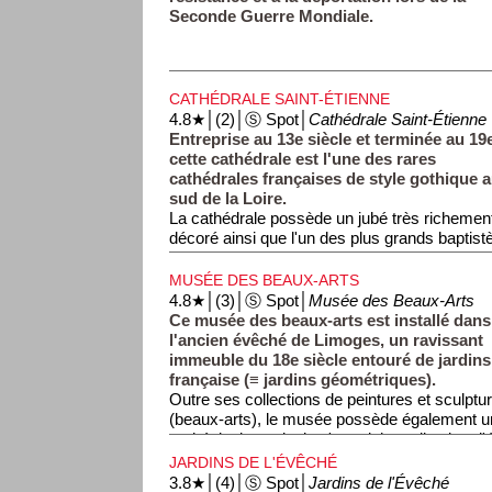
Seconde Guerre Mondiale.
CATHÉDRALE SAINT-ÉTIENNE
4.8★│(2)│Ⓢ Spot│
Cathédrale Saint-Étienne
Entreprise au 13e siècle et terminée au 19
cette cathédrale est l'une des rares
cathédrales françaises de style gothique 
sud de la Loire.
La cathédrale possède un jubé très richemen
décoré ainsi que l'un des plus grands baptistè
baptisés les premiers Chrétiens) de France.
MUSÉE DES BEAUX-ARTS
4.8★│(3)│Ⓢ Spot│
Musée des Beaux-Arts
Ce musée des beaux-arts est installé dans
l'ancien évêché de Limoges, un ravissant
immeuble du 18e siècle entouré de jardins 
française (≡ jardins géométriques).
Outre ses collections de peintures et sculptu
(beaux-arts), le musée possède également un
archéologique ainsi qu'une riche collection d
JARDINS DE L'ÉVÊCHÉ
3.8★│(4)│Ⓢ Spot│
Jardins de l'Évêché