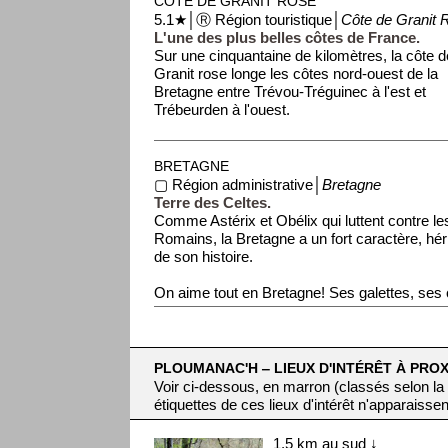
CÔTE DE GRANIT ROSE
5.1★│Ⓡ Région touristique│
Côte de Granit 
L'une des plus belles côtes de France.
Sur une cinquantaine de kilomètres, la côte d
Granit rose longe les côtes nord-ouest de la
Bretagne entre Trévou-Tréguinec à l'est et
Trébeurden à l'ouest.
BRETAGNE
▢ Région administrative│
Bretagne
Terre des Celtes.
Comme Astérix et Obélix qui luttent contre le
Romains, la Bretagne a un fort caractère, hér
de son histoire.
On aime tout en Bretagne! Ses galettes, ses 
PLOUMANAC'H ‒ LIEUX D'INTÉRÊT À PROX
Voir ci-dessous, en marron (classés selon la
étiquettes de ces lieux d'intérêt n'apparaissen
1,5 km au sud ↓