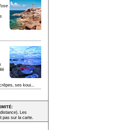
Rose
e
s
ité
crêpes, ses koui...
IMITÉ:
 distance). Les
t pas sur la carte.