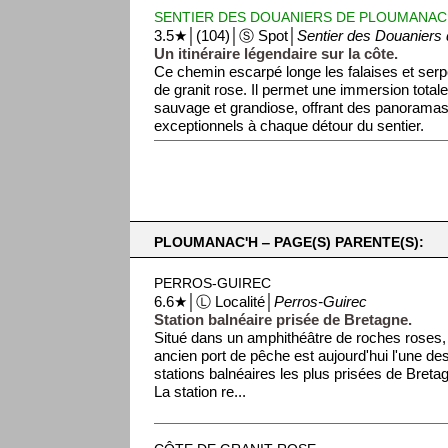
SENTIER DES DOUANIERS DE PLOUMANA
3.5★│(104)│Ⓢ Spot│
Sentier des Douaniers
Un itinéraire légendaire sur la côte.
Ce chemin escarpé longe les falaises et serp
de granit rose. Il permet une immersion tota
sauvage et grandiose, offrant des panorama
exceptionnels à chaque détour du sentier.
PLOUMANAC'H ‒ PAGE(S) PARENTE(S):
PERROS-GUIREC
6.6★│Ⓛ Localité│
Perros-Guirec
Station balnéaire prisée de Bretagne.
Situé dans un amphithéâtre de roches roses,
ancien port de pêche est aujourd'hui l'une de
stations balnéaires les plus prisées de Breta
La station re...