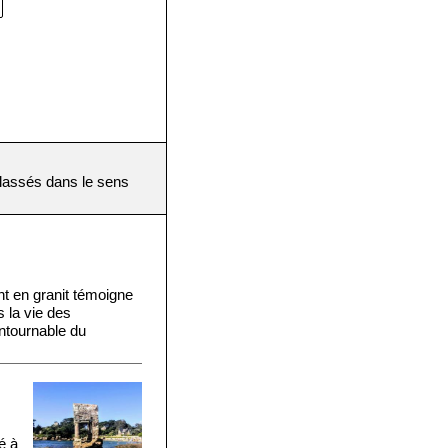
(classés dans le sens
t en granit témoigne
s la vie des
ntournable du
é à