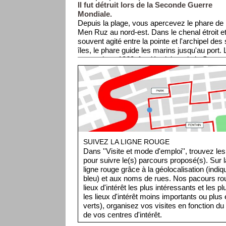
Il fut détruit lors de la Seconde Guerre
Mondiale.
Depuis la plage, vous apercevez le phare de
Men Ruz au nord-est. Dans le chenal étroit e
souvent agité entre la pointe et l'archipel des
îles, le phare guide les marins jusqu'au port. 
construit en 1860, fut détruit lors de la Sec
Malheureusement, vous n'aurez pas accès a
SUIVEZ LA LIGNE ROUGE
Dans ''Visite et mode d'emploi'', trouvez les
pour suivre le(s) parcours proposé(s). Sur l
ligne rouge grâce à la géolocalisation (indiq
bleu) et aux noms de rues. Nos pacours ro
lieux d'intérêt les plus intéressants et les p
les lieux d'intérêt moins importants ou plus 
verts), organisez vos visites en fonction du
de vos centres d'intérêt.