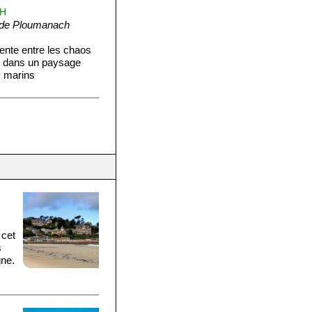
CH
 de Ploumanach
ente entre les chaos
le dans un paysage
s marins
 cet
s
gne.