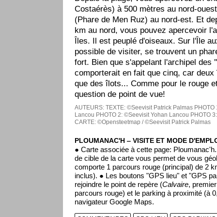
Costaérès) à 500 mètres au nord-ouest,
(Phare de Men Ruz) au nord-est. Et dep
km au nord, vous pouvez apercevoir l'a
Îles. Il est peuplé d'oiseaux. Sur l'Île a
possible de visiter, se trouvent un phar
fort. Bien que s'appelant l'archipel des ''s
comporterait en fait que cinq, car deux 
que des îlots... Comme pour le rouge et 
question de point de vue!
AUTEURS:
TEXTE: ©Seevisit Patrick Palmas
PHOTO 1
Lancou
PHOTO 2: ©Seevisit Yohan Lancou
PHOTO 3:
CARTE: ©Opensteetmap / ©Seevisit Patrick Palmas
PLOUMANAC'H ‒ VISITE ET MODE D'EMPL
● Carte associée à cette page: Ploumanac'h.
de cible de la carte vous permet de vous géol
comporte 1 parcours rouge (principal) de 2 k
inclus). ● Les boutons "GPS lieu" et "GPS pa
rejoindre le point de repère (
Calvaire
, premier 
parcours rouge) et le parking à proximité (à 0
navigateur Google Maps.