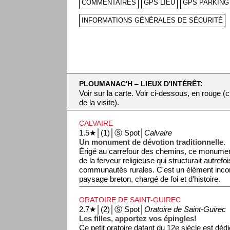
COMMENTAIRES
GPS LIEU
GPS PARKING
INFORMATIONS GÉNÉRALES DE SÉCURITÉ
PLOUMANAC'H ‒ LIEUX D'INTÉRÊT:
Voir sur la carte. Voir ci-dessous, en rouge 
de la visite).
CALVAIRE
1.5★│(1)│Ⓢ Spot│
Calvaire
Un monument de dévotion traditionnelle.
Érigé au carrefour des chemins, ce monumen
de la ferveur religieuse qui structurait autrefoi
communautés rurales. C'est un élément inco
paysage breton, chargé de foi et d'histoire.
ORATOIRE DE SAINT-GUIREC
2.7★│(2)│Ⓢ Spot│
Oratoire de Saint-Guirec
Les filles, apportez vos épingles!
Ce petit oratoire datant du 12e siècle est dédi