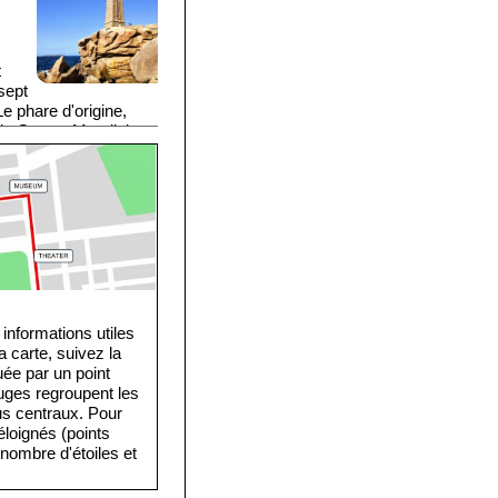
t
 sept
Le phare d'origine,
onde Guerre Mondiale.
u phare.
 informations utiles
a carte, suivez la
uée par un point
uges regroupent les
lus centraux. Pour
éloignés (points
 nombre d'étoiles et