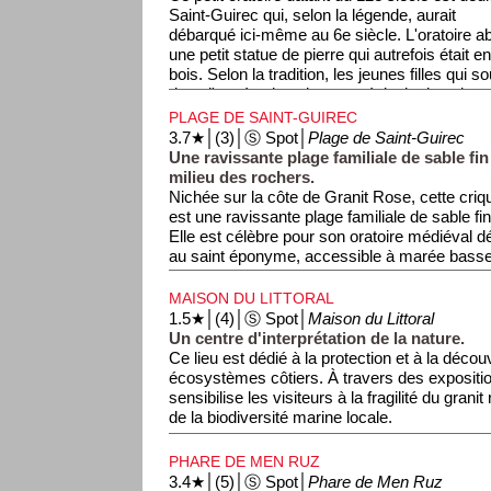
Saint-Guirec qui, selon la légende, aurait
débarqué ici-même au 6e siècle. L'oratoire ab
une petit statue de pierre qui autrefois était e
bois. Selon la tradition, les jeunes filles qui 
dans l'année plantaient une épingle dans la s
défigurée, la statue fut transférée dans la ch
PLAGE DE SAINT-GUIREC
par une statue de pierre. Cette fois, les filles, i
3.7★│(3)│Ⓢ Spot│
Plage de Saint-Guirec
vos épingles!?
Une ravissante plage familiale de sable fin
milieu des rochers.
Nichée sur la côte de Granit Rose, cette criq
est une ravissante plage familiale de sable fin
Elle est célèbre pour son oratoire médiéval d
au saint éponyme, accessible à marée basse,
formations granitiques spectaculaires qui l'en
MAISON DU LITTORAL
1.5★│(4)│Ⓢ Spot│
Maison du Littoral
Un centre d'interprétation de la nature.
Ce lieu est dédié à la protection et à la déco
écosystèmes côtiers. À travers des expositio
sensibilise les visiteurs à la fragilité du granit
de la biodiversité marine locale.
PHARE DE MEN RUZ
3.4★│(5)│Ⓢ Spot│
Phare de Men Ruz