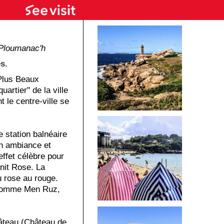
Ploumanac'h
s.
 Plus Beaux
artier'' de la ville
 le centre-ville se
e station balnéaire
on ambiance et
ffet célèbre pour
nit Rose. La
u rose au rouge.
e nomme Men Ruz,
âteau (Château de