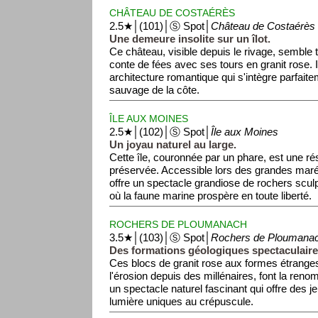
CHÂTEAU DE COSTAÉRÈS
2.5★│(101)│Ⓢ Spot│
Château de Costaérès
Une demeure insolite sur un îlot.
Ce château, visible depuis le rivage, semble to
conte de fées avec ses tours en granit rose. 
architecture romantique qui s'intègre parfait
sauvage de la côte.
ÎLE AUX MOINES
2.5★│(102)│Ⓢ Spot│
Île aux Moines
Un joyau naturel au large.
Cette île, couronnée par un phare, est une ré
préservée. Accessible lors des grandes maré
offre un spectacle grandiose de rochers scul
où la faune marine prospère en toute liberté.
ROCHERS DE PLOUMANACH
3.5★│(103)│Ⓢ Spot│
Rochers de Ploumana
Des formations géologiques spectaculaire
Ces blocs de granit rose aux formes étrange
l'érosion depuis des millénaires, font la reno
un spectacle naturel fascinant qui offre des j
lumière uniques au crépuscule.