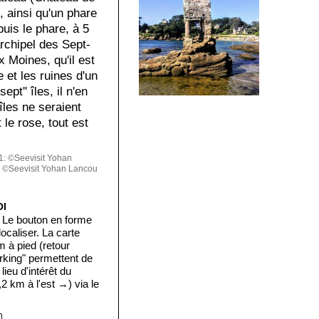
 ainsi qu'un phare
uis le phare, à 5
rchipel des Sept-
ux Moines, qu'il est
e et les ruines d'un
ept'' îles, il n'en
îles ne seraient
le rose, tout est
: ©Seevisit Yohan
 ©Seevisit Yohan Lancou
OI
 Le bouton en forme
ocaliser. La carte
m à pied (retour
rking" permettent de
lieu d'intérêt du
,2 km à l'est →) via le