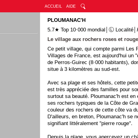
ACCUEIL
AIDE
PLOUMANAC'H
5.7★ Top 10·000 mondial│Ⓛ Localité│
Le village aux rochers roses et rouge
Ce petit village, qui compte parmi Les
Villages de France, est aujourd'hui un ''qu
de Perros-Guirec (8·000 habitants), dont
situe à 3 kilomètres au sud-est.
Avec sa plage et ses hôtels, cette petit
est très appréciée des familles pour s
surtout sa beauté. Ploumanac'h est en e
ses rochers typiques de la Côte de Gra
couleur des rochers de cette côte va d
D'ailleurs, en breton, Ploumanac'h s
signifiant littéralement ''pierre rouge''.
Depuis la plage, vous apercevez un ch