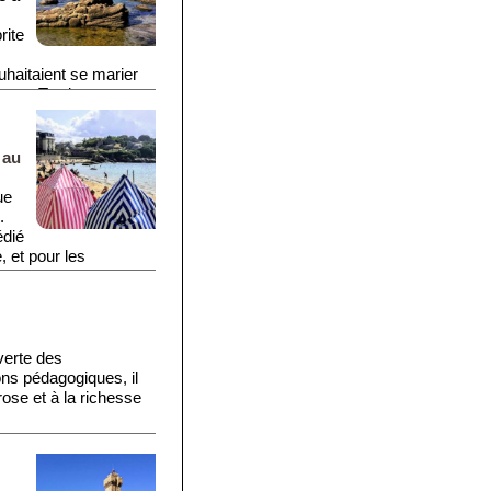
rite
n
souhaitaient se marier
tatue. Totalement
apelle et remplacée
l va falloir aiguiser
 au
ue
.
édié
 et pour les
tourent.
uverte des
ns pédagogiques, il
 rose et à la richesse