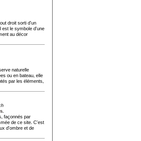
ut droit sorti d'un
Il est le symbole d'une
ement au décor
serve naturelle
es ou en bateau, elle
ptés par les éléments,
ch
s.
s, façonnés par
mmée de ce site. C'est
eux d'ombre et de