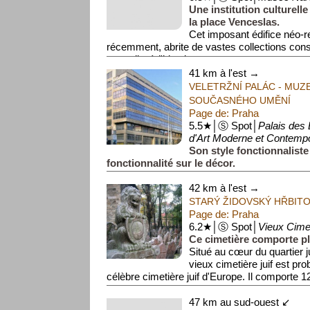
Une institution culturel
la place Venceslas.
Cet imposant édifice néo-r
récemment, abrite de vastes collections consa
naturelle, à l'histoire...
41 km à l'est →
VELETRŽNÍ PALÁC - MU
SOUČASNÉHO UMĚNÍ
Page de: Praha
5.5★│Ⓢ Spot│
Palais des
d'Art Moderne et Contemp
Son style fonctionnaliste 
fonctionnalité sur le décor.
Ce palais des expositions fut inauguré en 1929
42 km à l'est →
fonctionnaliste, un style qui, entre 1929 et 1970
STARÝ ŽIDOVSKÝ HŘBIT
Page de: Praha
6.2★│Ⓢ Spot│
Vieux Cimet
Ce cimetière comporte plu
Situé au cœur du quartier j
vieux cimetière juif est pr
célèbre cimetière juif d'Europe. Il comporte 
47 km au sud-ouest ↙