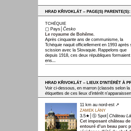
HRAD KŘIVOKLÁT ‒ PAGE(S) PARENTE(S):
TCHÉQUIE
▢ Pays│
Česko
Le royaume de Bohême.
Après cinquante ans de communisme, la
Tchéquie naquit officiellement en 1993 après
scission avec la Slovaquie. Rappelons que
depuis 1918, ces deux républiques formaient
ens...
HRAD KŘIVOKLÁT ‒ LIEUX D'INTÉRÊT À P
Voir ci-dessous, en marron (classés selon la
étiquettes de ces lieux d'intérêt n'apparaissen
11 km au nord-est ↗
ZAMEK LÁNY
3.5★│Ⓢ Spot│
Château L
Cet imposant château de l
entouré d'un beau parc p