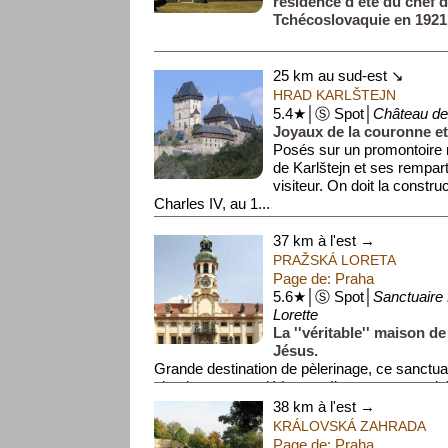
résidence d'été du chef d
Tchécoslovaquie en 1921
25 km au sud-est ↘
HRAD KARLŠTEJN
5.4★│Ⓢ Spot│
Château de 
Joyaux de la couronne et 
Posés sur un promontoire 
de Karlštejn et ses rempar
visiteur. On doit la constr
Charles IV, au 1...
37 km à l'est →
PRAŽSKÁ LORETA
Page de: Praha
5.6★│Ⓢ Spot│
Sanctuaire
Lorette
La ''véritable'' maison de
Jésus.
Grande destination de pèlerinage, ce sanctuai
simplement appelé Loreta. Il comporte un cloî
(célèbre pour s...
38 km à l'est →
KRÁLOVSKÁ ZAHRADA
Page de: Praha