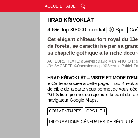
ACCUEIL
AIDE
HRAD KŘIVOKLÁT
4.6★ Top 30·000 mondial│Ⓢ Spot│
Châ
Cet élégant château fort royal du 13e
de forêts, se caractérise par sa gran
sa chapelle gothique à la riche décor
AUTEURS:
TEXTE: ©Seevisit David Mani
PHOTO 1: ©
/BY-SA
CARTE: ©Opensteetmap / ©Seevisit Patrick P
HRAD KŘIVOKLÁT ‒ VISITE ET MODE D'EM
● Carte associée à cette page: Hrad Křivoklá
de cible de la carte vous permet de vous géol
"GPS lieu" permet de rejoindre le point de rep
navigateur Google Maps.
COMMENTAIRES
GPS LIEU
INFORMATIONS GÉNÉRALES DE SÉCURITÉ