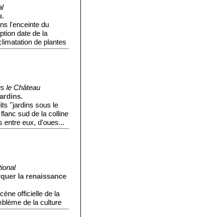
al
u.
ans l'enceinte du
tion date de la
climatation de plantes
us le Château
ardins.
ts ''jardins sous le
 flanc sud de la colline
 entre eux, d'oues...
ional
rquer la renaissance
cène officielle de la
mblème de la culture