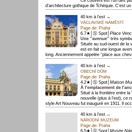
Ce couvent est l'un des p
d'architecture gothique de Tchéquie. C'est un
40 km à l'est →
VÁCLAVSKÉ NÁMĚSTÍ
Page de: Praha
6.7★│Ⓢ Spot│
Place Venc
Une ''avenue'' très symb
Située au sud-ouest de la vie
est en fait une longue ave
long. Anciennement appelée ''place aux cheva
d...
40 km à l'est →
OBECNÍ DŮM
Page de: Praha
4.2★│Ⓢ Spot│
Maison Mun
À l'emplacement de l'anci
Situé à la frontière entre la V
nouvelle (plus à l'est), ce 
style Art Nouveau fut inauguré en 1911. Il occ
40 km à l'est →
NÁRODNÍ MUZEUM
Page de: Praha
6.5★│Ⓢ Spot│
Musée Nár