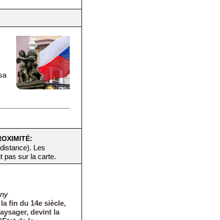
 sa
ROXIMITÉ:
 distance). Les
t pas sur la carte.
ány
a fin du 14e siècle,
aysager, devint la