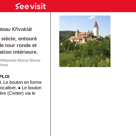
teau Křivoklát
 siècle, entouré
de tour ronde et
ation intérieure.
Wikipedia Miaow Miaow
almas
PLOI
t. Le bouton en forme
ocaliser. ● Le bouton
ère (
Center
) via le