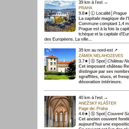
39 km à l'est →
PRAHA
9.8★│Ⓛ Localité│
Prague
La capitale magique de l
Commune comptant 1,4 mill
Prague est à la fois la capi
tchèque et la capitale d'Eu
des Européens. La ville...
39 km au nord-est ↗
ZÁMEK NELAHOZEVES
3.7★│Ⓢ Spot│
Château N
Cet imposant château Re
distingue par ses nombr
sgraffites, stucs, et fres
décoration intérieure.
40 km à l'est →
ANEŽSKÝ KLÁŠTER
Page de: Praha
4.6★│Ⓢ Spot│
Couvent Sa
Cet ancien couvent fondé 
aujourd'hui une expositio