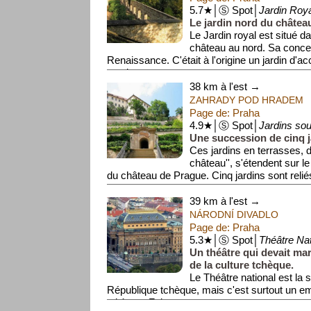
5.7★│Ⓢ Spot│
Jardin Roy
Le jardin nord du châtea
Le Jardin royal est situé d
château au nord. Sa concep
Renaissance. C'était à l'origine un jardin d'ac
exotiques et ...
38 km à l'est →
ZAHRADY POD HRADEM
Page de: Praha
4.9★│Ⓢ Spot│
Jardins so
Une succession de cinq j
Ces jardins en terrasses, di
château'', s'étendent sur le
du château de Prague. Cinq jardins sont reliés
39 km à l'est →
NÁRODNÍ DIVADLO
Page de: Praha
5.3★│Ⓢ Spot│
Théâtre Nat
Un théâtre qui devait ma
de la culture tchèque.
Le Théâtre national est la s
République tchèque, mais c'est surtout un e
tchèque. Fait...