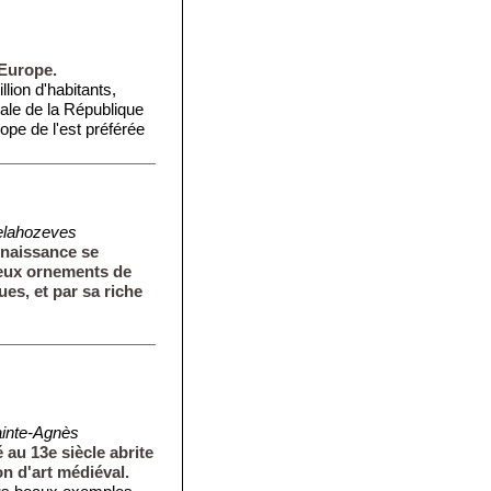
'Europe.
ion d'habitants,
tale de la République
rope de l'est préférée
elahozeves
naissance se
eux ornements de
ques, et par sa riche
inte-Agnès
au 13e siècle abrite
n d'art médiéval.