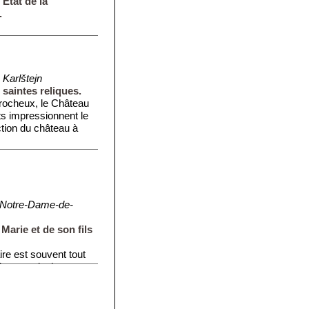
'État de la
.
Karlštejn
saintes reliques.
rocheux, le Château
ts impressionnent le
uction du château à
 Notre-Dame-de-
 Marie et de son fils
re est souvent tout
tre, un clocher