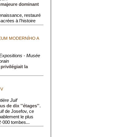
le majeure dominant
enaissance, restauré
crées à l'histoire
ZEUM MODERNÍHO A
 Expositions - Musée
orain
privilégiait la
. Il est de style
, privilégi...
OV
ière Juif
s de dix ''étages''.
uif de Josefov, ce
obablement le plus
12·000 tombes...