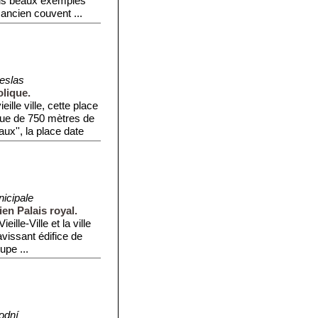
lus beaux exemples
 ancien couvent ...
eslas
olique.
ille ville, cette place
nue de 750 mètres de
ux'', la place date
icipale
en Palais royal.
ieille-Ville et la ville
ravissant édifice de
upe ...
odní