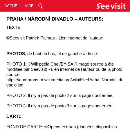
ACCUEIL
AIDE
PRAHA / NÁRODNÍ DIVADLO ‒ AUTEURS:
TEXTE
:
©Seevisit Patrick Palmas - Lien internet de l'auteur:
PHOTOS
, de haut en bas, et de gauche à droite:
PHOTO 1: ©Wikipedia Che /BY-SA (l'image source a été
modifiée par Seevisit) - Lien internet de l'auteur ou de la photo
source:
https://commons.m.wikimedia.org/wiki/File:Praha_Narodni_di
vadlo.jpg
PHOTO 2: Il n'y a pas de photo 2 sur la page concernée.
PHOTO 3: Il n'y a pas de photo 3 sur la page concernée.
CARTE
:
FOND DE CARTE: ©Opensteetmap (données disponibles