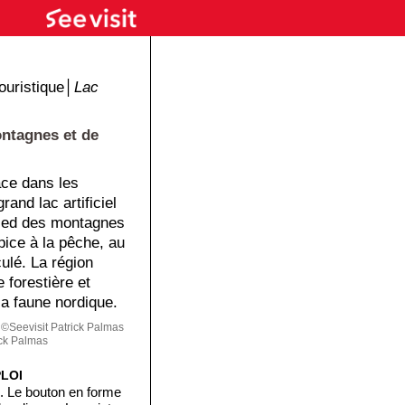
ouristique│
Lac
ntagnes et de
ace dans les
rand lac artificiel
pied des montagnes
pice à la pêche, au
culé. La région
 forestière et
la faune nordique.
©Seevisit Patrick Palmas
ck Palmas
PLOI
e. Le bouton en forme