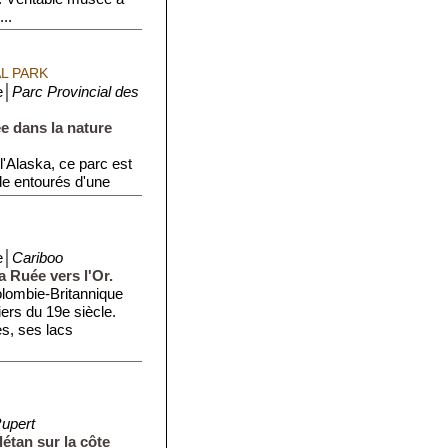
...
L PARK
e│
Parc Provincial des
e dans la nature
 l'Alaska, ce parc est
de entourés d'une
e│
Cariboo
a Ruée vers l'Or.
olombie-Britannique
ers du 19e siècle.
s, ses lacs
Rupert
létan sur la côte