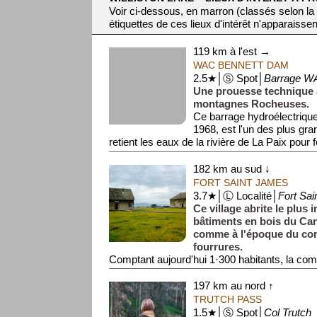
Voir ci-dessous, en marron (classés selon la
étiquettes de ces lieux d'intérêt n'apparaissen
119 km à l'est →
WAC BENNETT DAM
2.5★│Ⓢ Spot│
Barrage W
Une prouesse technique
montagnes Rocheuses.
Ce barrage hydroélectriqu
1968, est l'un des plus gra
retient les eaux de la rivière de La Paix pour 
182 km au sud ↓
FORT SAINT JAMES
3.7★│Ⓛ Localité│
Fort Sa
Ce village abrite le plus
bâtiments en bois du Can
comme à l'époque du c
fourrures.
Comptant aujourd'hui 1·300 habitants, la c
aut...
197 km au nord ↑
TRUTCH PASS
1.5★│Ⓢ Spot│
Col Trutch