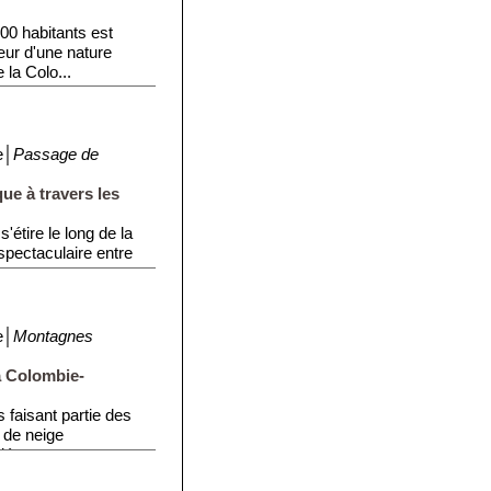
000 habitants est
cœur d'une nature
la Colo...
e│
Passage de
ue à travers les
'étire le long de la
spectaculaire entre
e│
Montagnes
a Colombie-
faisant partie des
 de neige
iée p...