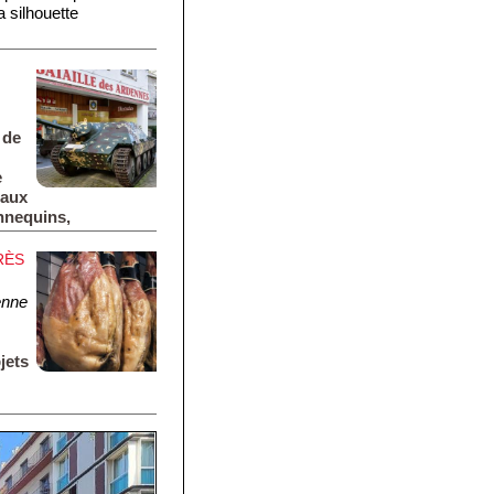
a silhouette
 de
e
eaux
annequins,
otos.
RÈS
enne
jets