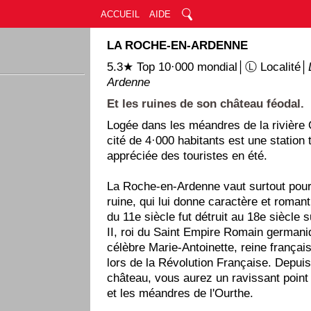
ACCUEIL
AIDE
LA ROCHE-EN-ARDENNE
5.3★ Top 10·000 mondial│Ⓛ Localité│
Ardenne
Et les ruines de son château féodal.
Logée dans les méandres de la rivière O
cité de 4·000 habitants est une station 
appréciée des touristes en été.
La Roche-en-Ardenne vaut surtout pou
ruine, qui lui donne caractère et roma
du 11e siècle fut détruit au 18e siècle 
II, roi du Saint Empire Romain germaniq
célèbre Marie-Antoinette, reine français
lors de la Révolution Française. Depuis
château, vous aurez un ravissant point 
et les méandres de l'Ourthe.