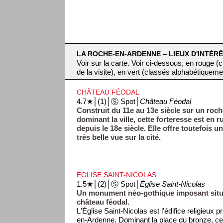
LA ROCHE-EN-ARDENNE ‒ LIEUX D'INTÉRÊ
Voir sur la carte. Voir ci-dessous, en rouge 
de la visite), en vert (classés alphabétiqueme
CHÂTEAU FÉODAL
4.7★│(1)│Ⓢ Spot│
Château Féodal
Construit du 11e au 13e siècle sur un roch
dominant la ville, cette forteresse est en r
depuis le 18e siècle. Elle offre toutefois u
très belle vue sur la cité.
ÉGLISE SAINT-NICOLAS
1.5★│(2)│Ⓢ Spot│
Église Saint-Nicolas
Un monument néo-gothique imposant situ
château féodal.
L'Église Saint-Nicolas est l'édifice religieux 
en-Ardenne. Dominant la place du bronze, ce 