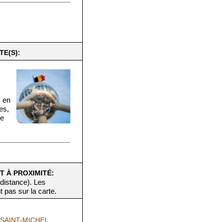
TE(S):
, en
es,
Le
T À PROXIMITÉ:
 distance). Les
t pas sur la carte.
SAINT-MICHEL