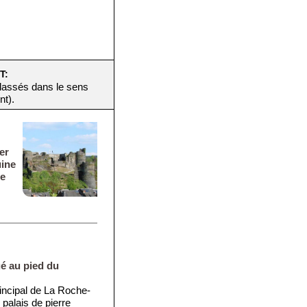
T:
(classés dans le sens
nt).
er
uine
ne
é au pied du
principal de La Roche-
palais de pierre