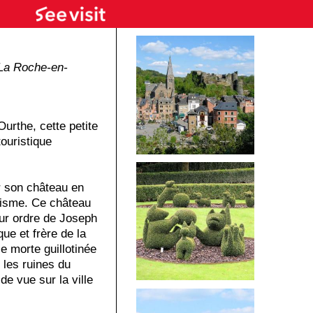
La Roche-en-
urthe, cette petite
touristique
r son château en
ntisme. Ce château
sur ordre de Joseph
ue et frère de la
e morte guillotinée
 les ruines du
de vue sur la ville