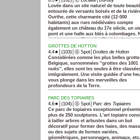
6.5★│(102)│Ⓛ Localité│
Durbuy
Lovée dans un site naturel de toute beauté
entourée de versants boisés et de la rivièr
Ourthe, cette charmante cité (12·000
habitants) aux rues médiévales compte
également un château du 17e siècle, un vi
pont et une halle aux blés à colombages.
ravissant parc (Parc des Topiaires) et ses
sculptés.
GROTTES DE HOTTON
4.4★│(103)│Ⓢ Spot│
Grottes de Hotton
Considérées comme les plus belles grotte
Belgique, surnommées ''grottes des 1001
nuits'', elles sont les seules à être classée
intégralement. Une visite guidée d'une he
vous plonge dans les merveilles des
profondeurs de la Terre.
PARC DES TOPIAIRES
4.6★│(104)│Ⓢ Spot│
Parc des Topiaires
Ce parc de topiaires exceptionnel présent
plus de 250 sculptures. L'art topiaire cons
à tailler arbres et arbustes dans un but
décoratif pour former des haies, des mass
ou des sujets de formes variées,
géométriques, personnages, animaux, etc