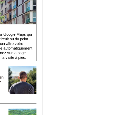
eur Google Maps qui
rcuit ou du point
onnaître votre
cule automatiquement
rnez sur la page
la visite à pied.
en
z