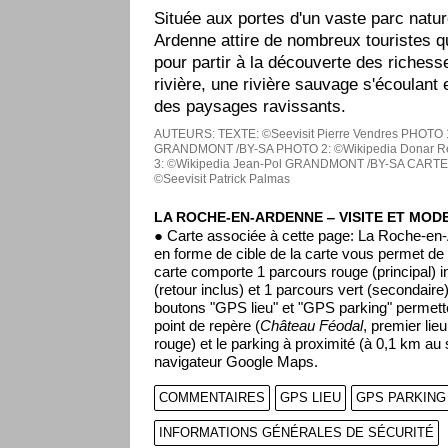
Située aux portes d'un vaste parc natu
Ardenne attire de nombreux touristes q
pour partir à la découverte des richess
rivière, une rivière sauvage s'écoulant 
des paysages ravissants.
AUTEURS:
TEXTE: ©Seevisit Pierre Vendres
PHOTO 1
GRANDMONT /BY-SA
PHOTO 2: ©Wikipedia Donar Re
3: ©Wikipedia Jean-Pol GRANDMONT /BY-SA
CARTE:
©Seevisit Patrick Palmas
LA ROCHE-EN-ARDENNE ‒ VISITE ET MOD
● Carte associée à cette page: La Roche-en
en forme de cible de la carte vous permet de 
carte comporte 1 parcours rouge (principal) i
(retour inclus) et 1 parcours vert (secondaire)
boutons "GPS lieu" et "GPS parking" permette
point de repère (
Château Féodal
, premier lie
rouge) et le parking à proximité (à 0,1 km au 
navigateur Google Maps.
COMMENTAIRES
GPS LIEU
GPS PARKING
INFORMATIONS GÉNÉRALES DE SÉCURITÉ