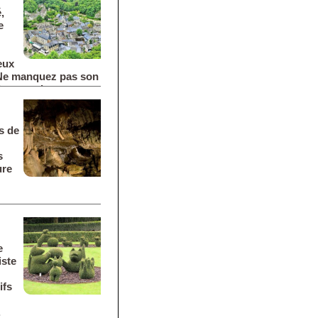
,
e
eux
 Ne manquez pas son
 beaux arbres
s de
s
ure
e
iste
ifs
.