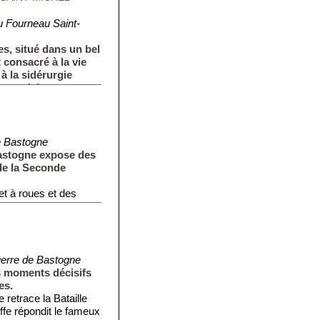
 Fourneau Saint-
s, situé dans un bel
 consacré à la vie
à la sidérurgie
 en plein...
 Bastogne
astogne expose des
 de la Seconde
et à roues et des
uerre de Bastogne
s moments décisifs
es.
retrace la Bataille
ffe répondit le fameux