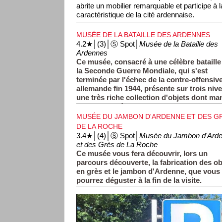
abrite un mobilier remarquable et participe à l
caractéristique de la cité ardennaise.
MUSÉE DE LA BATAILLE DES ARDENNES
4.2★│(3)│Ⓢ Spot│
Musée de la Bataille des
Ardennes
Ce musée, consacré à une célèbre bataille
la Seconde Guerre Mondiale, qui s'est
terminée par l'échec de la contre-offensiv
allemande fin 1944, présente sur trois niv
une très riche collection d'objets dont m
uniformes, véhicules militaires, objets, ph
MUSÉE DU JAMBON D'ARDENNE ET DES G
DE LA ROCHE
3.4★│(4)│Ⓢ Spot│
Musée du Jambon d'Ard
et des Grès de La Roche
Ce musée vous fera découvrir, lors un
parcours découverte, la fabrication des ob
en grès et le jambon d'Ardenne, que vous
pourrez déguster à la fin de la visite.