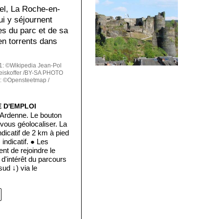
rel, La Roche-en-
ui y séjournent
es du parc et de sa
en torrents dans
: ©Wikipedia Jean-Pol
iskoffer /BY-SA
PHOTO
 ©Opensteetmap /
E D'EMPLOI
-Ardenne. Le bouton
vous géolocaliser. La
ndicatif de 2 km à pied
 indicatif. ● Les
nt de rejoindre le
u d'intérêt du parcours
sud ↓) via le