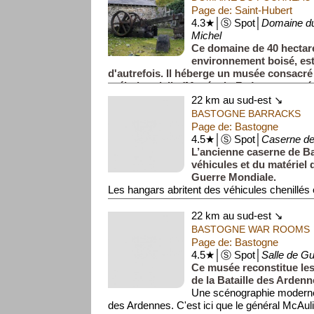
Page de: Saint-Hubert
4.3★│Ⓢ Spot│
Domaine du
Michel
Ce domaine de 40 hectare
environnement boisé, est
d'autrefois. Il héberge un musée consacré 
préindustrielle (Musée du Fer) et un musée
22 km au sud-est ↘
BASTOGNE BARRACKS
Page de: Bastogne
4.5★│Ⓢ Spot│
Caserne de
L’ancienne caserne de B
véhicules et du matériel
Guerre Mondiale.
Les hangars abritent des véhicules chenillés 
pièces d’artillerie, du matériel,...
22 km au sud-est ↘
BASTOGNE WAR ROOMS
Page de: Bastogne
4.5★│Ⓢ Spot│
Salle de G
Ce musée reconstitue le
de la Bataille des Ardenn
Une scénographie moderne 
des Ardennes. C'est ici que le général McAuli