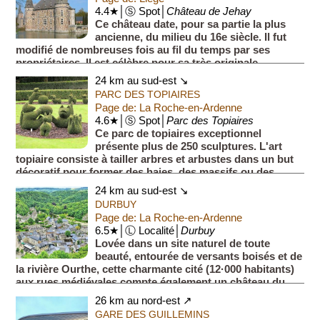
4.4★│Ⓢ Spot│
Château de Jehay
Ce château date, pour sa partie la plus
ancienne, du milieu du 16e siècle. Il fut
modifié de nombreuses fois au fil du temps par ses
propriétaires. Il est célèbre pour sa très originale
architectur...
24 km au sud-est ↘
PARC DES TOPIAIRES
Page de: La Roche-en-Ardenne
4.6★│Ⓢ Spot│
Parc des Topiaires
Ce parc de topiaires exceptionnel
présente plus de 250 sculptures. L'art
topiaire consiste à tailler arbres et arbustes dans un but
décoratif pour former des haies, des massifs ou des
sujets de for...
24 km au sud-est ↘
DURBUY
Page de: La Roche-en-Ardenne
6.5★│Ⓛ Localité│
Durbuy
Lovée dans un site naturel de toute
beauté, entourée de versants boisés et de
la rivière Ourthe, cette charmante cité (12·000 habitants)
aux rues médiévales compte également un château du
17e siècl...
26 km au nord-est ↗
GARE DES GUILLEMINS