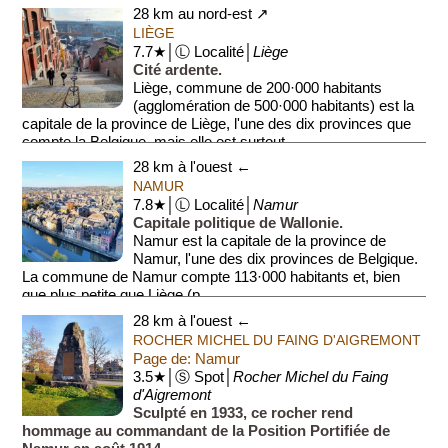
28 km au nord-est ↗
LIÈGE
7.7★│Ⓛ Localité│
Liège
Cité ardente.
Liège, commune de 200·000 habitants
(agglomération de 500·000 habitants) est la
capitale de la province de Liège, l'une des dix provinces que
compte la Belgique, mais elle est surtout...
28 km à l'ouest ←
NAMUR
7.8★│Ⓛ Localité│
Namur
Capitale politique de Wallonie.
Namur est la capitale de la province de
Namur, l'une des dix provinces de Belgique.
La commune de Namur compte 113·000 habitants et, bien
que plus petite que Liège (p...
28 km à l'ouest ←
ROCHER MICHEL DU FAING D'AIGREMONT
Page de: Namur
3.5★│Ⓢ Spot│
Rocher Michel du Faing
d'Aigremont
Sculpté en 1933, ce rocher rend
hommage au commandant de la Position Portifiée de