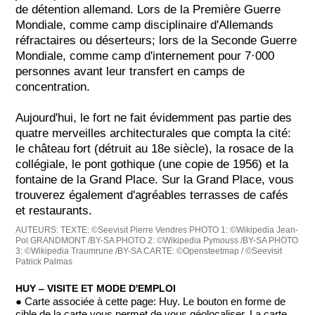
de détention allemand. Lors de la Première Guerre
Mondiale, comme camp disciplinaire d'Allemands
réfractaires ou déserteurs; lors de la Seconde Guerre
Mondiale, comme camp d'internement pour 7·000
personnes avant leur transfert en camps de
concentration.
Aujourd'hui, le fort ne fait évidemment pas partie des
quatre merveilles architecturales que compta la cité:
le château fort (détruit au 18e siècle), la rosace de la
collégiale, le pont gothique (une copie de 1956) et la
fontaine de la Grand Place. Sur la Grand Place, vous
trouverez également d'agréables terrasses de cafés
et restaurants.
AUTEURS:
TEXTE: ©Seevisit Pierre Vendres
PHOTO 1: ©Wikipedia Jean-
Pol GRANDMONT /BY-SA
PHOTO 2: ©Wikipedia Pymouss /BY-SA
PHOTO
3: ©Wikipedia Traumrune /BY-SA
CARTE: ©Opensteetmap / ©Seevisit
Patrick Palmas
HUY ‒ VISITE ET MODE D'EMPLOI
● Carte associée à cette page: Huy. Le bouton en forme de
cible de la carte vous permet de vous géolocaliser. La carte