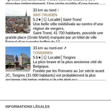
classées intégralement. Une visite guidée d'une heure
vous plonge dans les...
33 km au nord ↑
SINT-TRUIDEN
5.2★│Ⓛ Localité│
Saint-Trond
Une belle ville médiévale au centre d'une
région de vergers.
Saint-Trond, 41·700 habitants, possède une
grande place (Grote Markt) marquée par un hôtel de ville
flanqué d'un superbe beffroi du 17...
33 km au nord-est ↗
TONGEREN
5.6★│Ⓛ Localité│
Tongres
La plus brave et la plus ancienne cité de
Belgique.
Fondée par les Romains au 1er siècle avant
JC, Tongres (31·000 habitants) est probablement la plus
ancienne cité belge; même si le site était occ...
INFORMATIONS LÉGALES