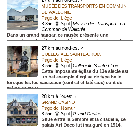
27 km au nord-est ↗
Bruxelles) divisées en p...
MUSÉE DES TRANSPORTS EN COMMUN
DE WALLONIE
Page de: Liège
3.3★│Ⓢ Spot│
Musée des Transports en
Commun de Wallonie
Dans un grand hangar, ce musée présente une
quarantaine de véhicules entièrement restaurés: voitures
à cheval, tramway électriques, autobus...
27 km au nord-est ↗
COLLÉGIALE SAINTE-CROIX
Page de: Liège
3.5★│Ⓢ Spot│
Collégiale Sainte-Croix
Cette imposante église du 13e siècle est
un bel exemple d'église de type halle,
lorsque les les vaisseaux (central et latéraux) sont de
même hauteur.
28 km à l'ouest ←
GRAND CASINO
Page de: Namur
3.5★│Ⓢ Spot│
Grand Casino
Situé entre la Sambre et la citadelle, ce
palais Art Déco fut inauguré en 1914.