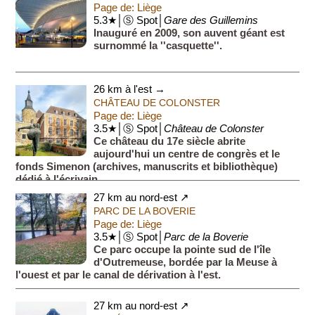
Page de: Liège
5.3★│Ⓢ Spot│
Gare des Guillemins
Inauguré en 2009, son auvent géant est
surnommé la ''casquette''.
26 km à l'est →
CHÂTEAU DE COLONSTER
Page de: Liège
3.5★│Ⓢ Spot│
Château de Colonster
Ce château du 17e siècle abrite
aujourd'hui un centre de congrès et le
fonds Simenon (archives, manuscrits et bibliothèque)
dédié à l'écrivain.
27 km au nord-est ↗
PARC DE LA BOVERIE
Page de: Liège
3.5★│Ⓢ Spot│
Parc de la Boverie
Ce parc occupe la pointe sud de l'île
d'Outremeuse, bordée par la Meuse à
l'ouest et par le canal de dérivation à l'est.
27 km au nord-est ↗