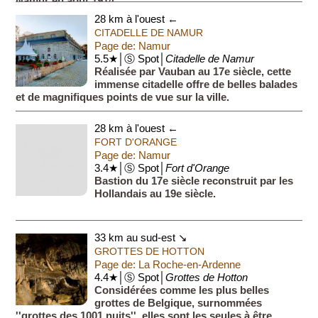
Namur en août 1914.
28 km à l'ouest ←
CITADELLE DE NAMUR
Page de: Namur
5.5★│Ⓢ Spot│
Citadelle de Namur
Réalisée par Vauban au 17e siècle, cette
immense citadelle offre de belles balades
et de magnifiques points de vue sur la ville.
28 km à l'ouest ←
FORT D'ORANGE
Page de: Namur
3.4★│Ⓢ Spot│
Fort d'Orange
Bastion du 17e siècle reconstruit par les
Hollandais au 19e siècle.
33 km au sud-est ↘
GROTTES DE HOTTON
Page de: La Roche-en-Ardenne
4.4★│Ⓢ Spot│
Grottes de Hotton
Considérées comme les plus belles
grottes de Belgique, surnommées
''grottes des 1001 nuits'', elles sont les seules à être