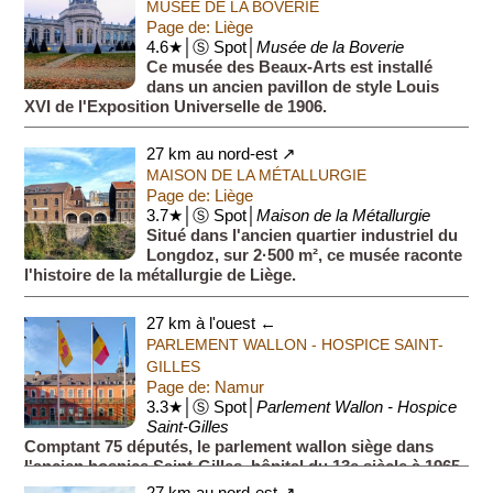
MUSÉE DE LA BOVERIE
Page de: Liège
4.6★│Ⓢ Spot│
Musée de la Boverie
Ce musée des Beaux-Arts est installé
dans un ancien pavillon de style Louis
XVI de l'Exposition Universelle de 1906.
27 km au nord-est ↗
MAISON DE LA MÉTALLURGIE
Page de: Liège
3.7★│Ⓢ Spot│
Maison de la Métallurgie
Situé dans l'ancien quartier industriel du
Longdoz, sur 2·500 m², ce musée raconte
l'histoire de la métallurgie de Liège.
27 km à l'ouest ←
PARLEMENT WALLON - HOSPICE SAINT-
GILLES
Page de: Namur
3.3★│Ⓢ Spot│
Parlement Wallon - Hospice
Saint-Gilles
Comptant 75 députés, le parlement wallon siège dans
l'ancien hospice Saint-Gilles, hôpital du 13e siècle à 1965.
La Belgique compte trois régions (Wallonie, Flandre et